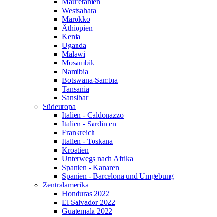
Mauretanien
Westsahara
Marokko
Äthiopien
Kenia
Uganda
Malawi
Mosambik
Namibia
Botswana-Sambia
Tansania
Sansibar
Südeuropa
Italien - Caldonazzo
Italien - Sardinien
Frankreich
Italien - Toskana
Kroatien
Unterwegs nach Afrika
Spanien - Kanaren
Spanien - Barcelona und Umgebung
Zentralamerika
Honduras 2022
El Salvador 2022
Guatemala 2022