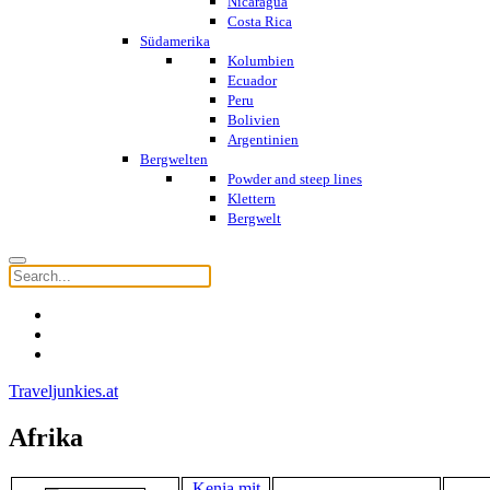
Nicaragua
Costa Rica
Südamerika
Kolumbien
Ecuador
Peru
Bolivien
Argentinien
Bergwelten
Powder and steep lines
Klettern
Bergwelt
Traveljunkies.at
Afrika
Kenia mit