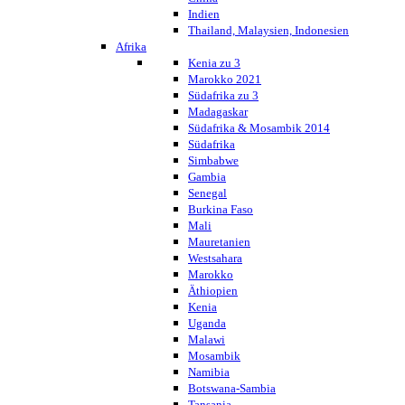
Indien
Thailand, Malaysien, Indonesien
Afrika
Kenia zu 3
Marokko 2021
Südafrika zu 3
Madagaskar
Südafrika & Mosambik 2014
Südafrika
Simbabwe
Gambia
Senegal
Burkina Faso
Mali
Mauretanien
Westsahara
Marokko
Äthiopien
Kenia
Uganda
Malawi
Mosambik
Namibia
Botswana-Sambia
Tansania