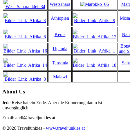
Westsahara
Mar
Äthiopien
Mosa
Kenia
Nam
Bots
Uganda
und S
Tansania
Sans
Malawi
About Us
Jede Reise hat ein Ende. Aber die Erinnerung daran ist
unvergänglich.
Email: andi@traveljunkies.at
© 2026 Traveljunkies -
www.traveljunkies.at