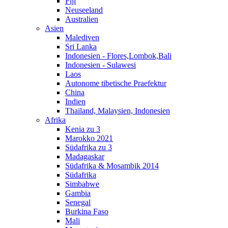
Fiji
Neuseeland
Australien
Asien
Malediven
Sri Lanka
Indonesien - Flores,Lombok,Bali
Indonesien - Sulawesi
Laos
Autonome tibetische Praefektur
China
Indien
Thailand, Malaysien, Indonesien
Afrika
Kenia zu 3
Marokko 2021
Südafrika zu 3
Madagaskar
Südafrika & Mosambik 2014
Südafrika
Simbabwe
Gambia
Senegal
Burkina Faso
Mali