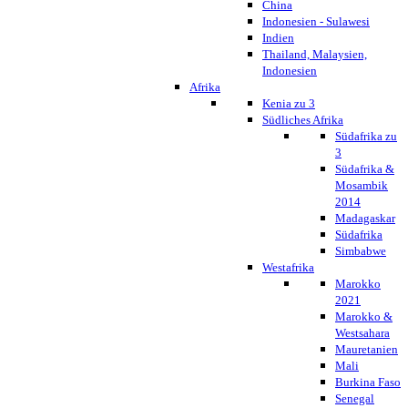
China
Indonesien - Sulawesi
Indien
Thailand, Malaysien,
Indonesien
Afrika
Kenia zu 3
Südliches Afrika
Südafrika zu
3
Südafrika &
Mosambik
2014
Madagaskar
Südafrika
Simbabwe
Westafrika
Marokko
2021
Marokko &
Westsahara
Mauretanien
Mali
Burkina Faso
Senegal