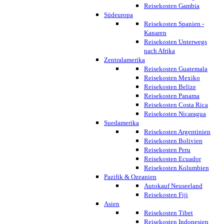
Reisekosten Gambia
Südeuropa
Reisekosten Spanien -
Kanaren
Reisekosten Unterwegs
nach Afrika
Zentralamerika
Reisekosten Guatemala
Reisekosten Mexiko
Reisekosten Belize
Reisekosten Panama
Reisekosten Costa Rica
Reisekosten Nicaragua
Suedamerika
Reisekosten Argentinien
Reisekosten Bolivien
Reisekosten Peru
Reisekosten Ecuador
Reisekosten Kolumbien
Pazifik & Ozeanien
Autokauf Neuseeland
Reisekosten Fiji
Asien
Reisekosten Tibet
Reisekosten Indonesien