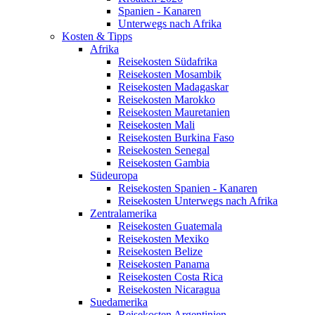
Spanien - Kanaren
Unterwegs nach Afrika
Kosten & Tipps
Afrika
Reisekosten Südafrika
Reisekosten Mosambik
Reisekosten Madagaskar
Reisekosten Marokko
Reisekosten Mauretanien
Reisekosten Mali
Reisekosten Burkina Faso
Reisekosten Senegal
Reisekosten Gambia
Südeuropa
Reisekosten Spanien - Kanaren
Reisekosten Unterwegs nach Afrika
Zentralamerika
Reisekosten Guatemala
Reisekosten Mexiko
Reisekosten Belize
Reisekosten Panama
Reisekosten Costa Rica
Reisekosten Nicaragua
Suedamerika
Reisekosten Argentinien