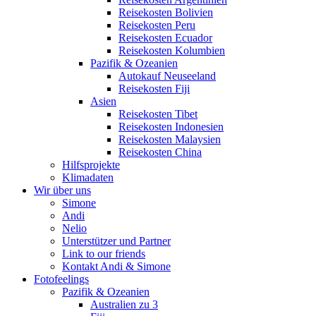
Reisekosten Bolivien
Reisekosten Peru
Reisekosten Ecuador
Reisekosten Kolumbien
Pazifik & Ozeanien
Autokauf Neuseeland
Reisekosten Fiji
Asien
Reisekosten Tibet
Reisekosten Indonesien
Reisekosten Malaysien
Reisekosten China
Hilfsprojekte
Klimadaten
Wir über uns
Simone
Andi
Nelio
Unterstützer und Partner
Link to our friends
Kontakt Andi & Simone
Fotofeelings
Pazifik & Ozeanien
Australien zu 3