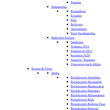
Panama
Südamerika
Kolumbien
Ecuador
Peru
Bolivien
Argentinien
Fazit Suedamerika
Südliches Europa
Sardinien
Toskana 2021
Frankreich 2021
Kroatien-2020
Spanien - Kanaren
Unterwegs nach Afrika
Kosten & Tipps
Afrika
Reisekosten Südafrika
Reisekosten Mosambik
Reisekosten Madagaskar
Reisekosten Marokko
Reisekosten Mauretanien
Reisekosten Mali
Reisekosten Burkina Faso
Reisekosten Senegal