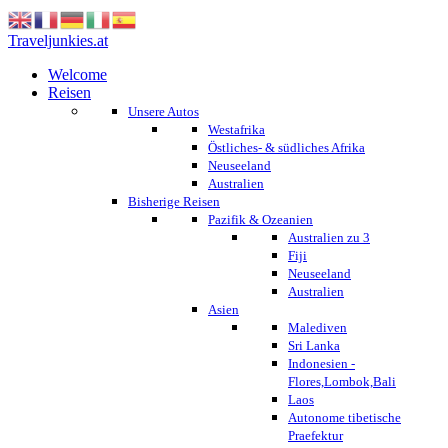
Traveljunkies.at
Welcome
Reisen
Unsere Autos
Westafrika
Östliches- & südliches Afrika
Neuseeland
Australien
Bisherige Reisen
Pazifik & Ozeanien
Australien zu 3
Fiji
Neuseeland
Australien
Asien
Malediven
Sri Lanka
Indonesien -
Flores,Lombok,Bali
Laos
Autonome tibetische
Praefektur