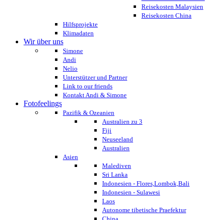
Reisekosten Malaysien
Reisekosten China
Hilfsprojekte
Klimadaten
Wir über uns
Simone
Andi
Nelio
Unterstützer und Partner
Link to our friends
Kontakt Andi & Simone
Fotofeelings
Pazifik & Ozeanien
Australien zu 3
Fiji
Neuseeland
Australien
Asien
Malediven
Sri Lanka
Indonesien - Flores,Lombok,Bali
Indonesien - Sulawesi
Laos
Autonome tibetische Praefektur
China