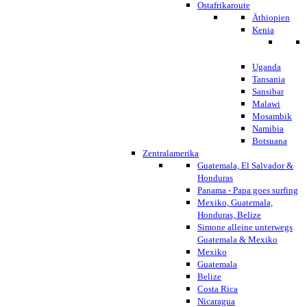
Ostafrikaroute
Äthiopien
Kenia
Uganda
Tansania
Sansibar
Malawi
Mosambik
Namibia
Botsuana
Zentralamerika
Guatemala, El Salvador &
Honduras
Panama - Papa goes surfing
Mexiko, Guatemala,
Honduras, Belize
Simone alleine unterwegs
Guatemala & Mexiko
Mexiko
Guatemala
Belize
Costa Rica
Nicaragua