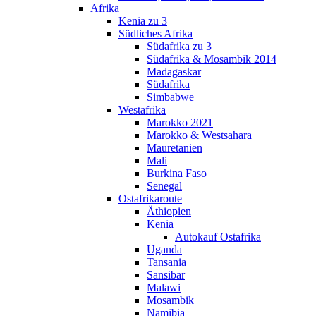
Afrika
Kenia zu 3
Südliches Afrika
Südafrika zu 3
Südafrika & Mosambik 2014
Madagaskar
Südafrika
Simbabwe
Westafrika
Marokko 2021
Marokko & Westsahara
Mauretanien
Mali
Burkina Faso
Senegal
Ostafrikaroute
Äthiopien
Kenia
Autokauf Ostafrika
Uganda
Tansania
Sansibar
Malawi
Mosambik
Namibia