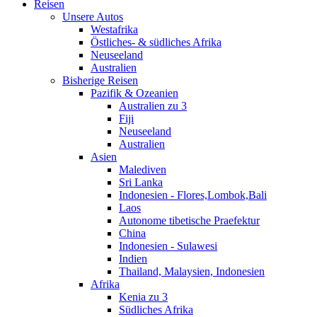
Reisen
Unsere Autos
Westafrika
Östliches- & südliches Afrika
Neuseeland
Australien
Bisherige Reisen
Pazifik & Ozeanien
Australien zu 3
Fiji
Neuseeland
Australien
Asien
Malediven
Sri Lanka
Indonesien - Flores,Lombok,Bali
Laos
Autonome tibetische Praefektur
China
Indonesien - Sulawesi
Indien
Thailand, Malaysien, Indonesien
Afrika
Kenia zu 3
Südliches Afrika