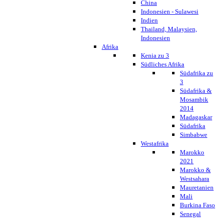
China
Indonesien - Sulawesi
Indien
Thailand, Malaysien,
Indonesien
Afrika
Kenia zu 3
Südliches Afrika
Südafrika zu
3
Südafrika &
Mosambik
2014
Madagaskar
Südafrika
Simbabwe
Westafrika
Marokko
2021
Marokko &
Westsahara
Mauretanien
Mali
Burkina Faso
Senegal