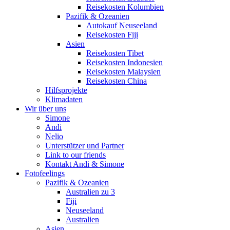
Reisekosten Kolumbien
Pazifik & Ozeanien
Autokauf Neuseeland
Reisekosten Fiji
Asien
Reisekosten Tibet
Reisekosten Indonesien
Reisekosten Malaysien
Reisekosten China
Hilfsprojekte
Klimadaten
Wir über uns
Simone
Andi
Nelio
Unterstützer und Partner
Link to our friends
Kontakt Andi & Simone
Fotofeelings
Pazifik & Ozeanien
Australien zu 3
Fiji
Neuseeland
Australien
Asien