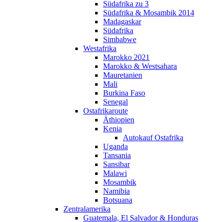
Südafrika zu 3
Südafrika & Mosambik 2014
Madagaskar
Südafrika
Simbabwe
Westafrika
Marokko 2021
Marokko & Westsahara
Mauretanien
Mali
Burkina Faso
Senegal
Ostafrikaroute
Äthiopien
Kenia
Autokauf Ostafrika
Uganda
Tansania
Sansibar
Malawi
Mosambik
Namibia
Botsuana
Zentralamerika
Guatemala, El Salvador & Honduras