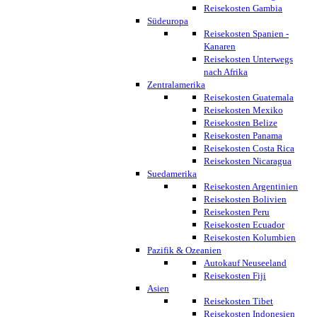
Reisekosten Gambia
Südeuropa
Reisekosten Spanien -
Kanaren
Reisekosten Unterwegs
nach Afrika
Zentralamerika
Reisekosten Guatemala
Reisekosten Mexiko
Reisekosten Belize
Reisekosten Panama
Reisekosten Costa Rica
Reisekosten Nicaragua
Suedamerika
Reisekosten Argentinien
Reisekosten Bolivien
Reisekosten Peru
Reisekosten Ecuador
Reisekosten Kolumbien
Pazifik & Ozeanien
Autokauf Neuseeland
Reisekosten Fiji
Asien
Reisekosten Tibet
Reisekosten Indonesien