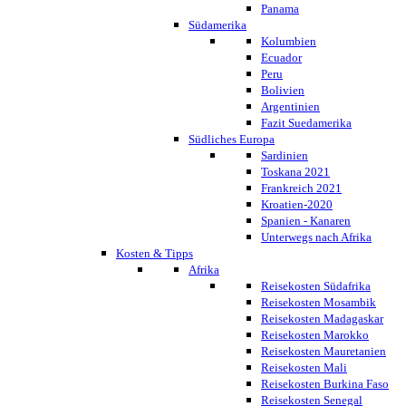
Panama
Südamerika
Kolumbien
Ecuador
Peru
Bolivien
Argentinien
Fazit Suedamerika
Südliches Europa
Sardinien
Toskana 2021
Frankreich 2021
Kroatien-2020
Spanien - Kanaren
Unterwegs nach Afrika
Kosten & Tipps
Afrika
Reisekosten Südafrika
Reisekosten Mosambik
Reisekosten Madagaskar
Reisekosten Marokko
Reisekosten Mauretanien
Reisekosten Mali
Reisekosten Burkina Faso
Reisekosten Senegal