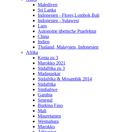
Malediven
Sri Lanka
Indonesien - Flores,Lombok,Bali
Indonesien - Sulawesi
Laos
Autonome tibetische Praefektur
China
Indien
Thailand, Malaysien, Indonesien
Afrika
Kenia zu 3
Marokko 2021
Südafrika zu 3
Madagaskar
Südafrika & Mosambik 2014
Südafrika
Simbabwe
Gambia
Senegal
Burkina Faso
Mali
Mauretanien
Westsahara
Marokko
Äthiopien