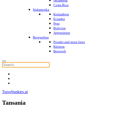
Nicaragua
Costa Rica
Südamerika
Kolumbien
Ecuador
Peru
Bolivien
Argentinien
Bergwelten
Powder and steep lines
Klettern
Bergwelt
Traveljunkies.at
Tansania