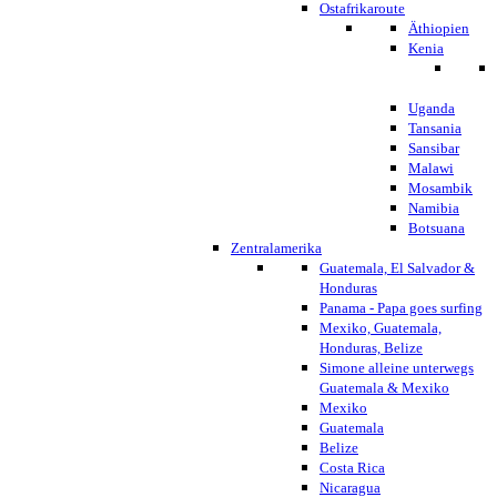
Ostafrikaroute
Äthiopien
Kenia
Uganda
Tansania
Sansibar
Malawi
Mosambik
Namibia
Botsuana
Zentralamerika
Guatemala, El Salvador &
Honduras
Panama - Papa goes surfing
Mexiko, Guatemala,
Honduras, Belize
Simone alleine unterwegs
Guatemala & Mexiko
Mexiko
Guatemala
Belize
Costa Rica
Nicaragua