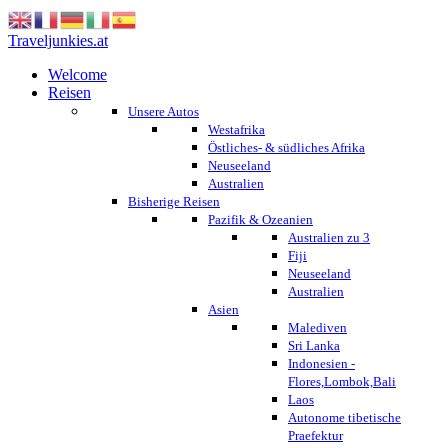
Traveljunkies.at
Welcome
Reisen
Unsere Autos
Westafrika
Östliches- & südliches Afrika
Neuseeland
Australien
Bisherige Reisen
Pazifik & Ozeanien
Australien zu 3
Fiji
Neuseeland
Australien
Asien
Malediven
Sri Lanka
Indonesien -
Flores,Lombok,Bali
Laos
Autonome tibetische
Praefektur