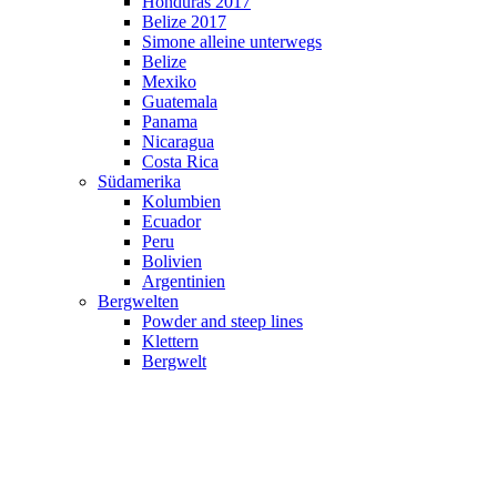
Honduras 2017
Belize 2017
Simone alleine unterwegs
Belize
Mexiko
Guatemala
Panama
Nicaragua
Costa Rica
Südamerika
Kolumbien
Ecuador
Peru
Bolivien
Argentinien
Bergwelten
Powder and steep lines
Klettern
Bergwelt