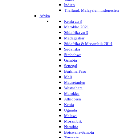
Indien
Thailand, Malaysien, Indonesien
Afrika
Kenia zu 3
Marokko 2021
Südafrika zu 3
Madagaskar
Südafrika & Mosambik 2014
Südafrika
Simbabwe
Gambia
Senegal
Burkina Faso
Mali
Mauretanien
Westsahara
Marokko
Äthiopien
Kenia
Uganda
Malawi
Mosambik
Namibia
Botswana-Sambia
Tansania