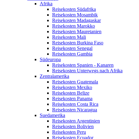
Afrika
Reisekosten Südafrika
Reisekosten Mosambik
Reisekosten Madagaskar
Reisekosten Marokko
Reisekosten Mauretanien
Reisekosten Mali
Reisekosten Burkina Faso
Reisekosten Senegal
Reisekosten Gambia
Südeuropa
Reisekosten Spanien - Kanaren
Reisekosten Unterwegs nach Afrika
Zentralamerika
Reisekosten Guatemala
Reisekosten Mexiko
Reisekosten Belize
Reisekosten Panama
Reisekosten Costa Rica
Reisekosten Nicaragua
Suedamerika
Reisekosten Argentinien
Reisekosten Bolivien
Reisekosten Peru
Reisekosten Ecuador