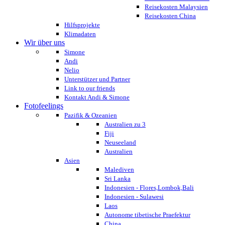
Reisekosten Malaysien
Reisekosten China
Hilfsprojekte
Klimadaten
Wir über uns
Simone
Andi
Nelio
Unterstützer und Partner
Link to our friends
Kontakt Andi & Simone
Fotofeelings
Pazifik & Ozeanien
Australien zu 3
Fiji
Neuseeland
Australien
Asien
Malediven
Sri Lanka
Indonesien - Flores,Lombok,Bali
Indonesien - Sulawesi
Laos
Autonome tibetische Praefektur
China