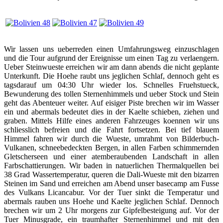
Wir lassen uns ueberreden einen Umfahrungsweg einzuschlagen
und die Tour aufgrund der Ereignisse um einen Tag zu verlaengern.
Ueber Steinwueste erreichen wir am dann abends die nicht geplante
Unterkunft. Die Hoehe raubt uns jeglichen Schlaf, dennoch geht es
tagsdarauf um 04:30 Uhr wieder los. Schnelles Fruehstueck,
Bewunderung des tollen Sternenhimmels und ueber Stock und Stein
geht das Abenteuer weiter. Auf eisiger Piste brechen wir im Wasser
ein und abermals bedeutet dies in der Kaelte schieben, ziehen und
graben. Mittels Hilfe eines anderen Fahrzeuges koennen wir uns
schliesslich befreien und die Fahrt fortsetzen. Bei tief blauem
Himmel fahren wir durch die Wueste, umrahmt von Bilderbuch-
Vulkanen, schneebedeckten Bergen, in allen Farben schimmernden
Gletscherseen und einer atemberaubenden Landschaft in allen
Farbschattierungen. Wir baden in natuerlichen Thermalquellen bei
38 Grad Wassertemperatur, queren die Dali-Wueste mit den bizarren
Steinen im Sand und erreichen am Abend unser basecamp am Fusse
des Vulkans Licancabur. Vor der Tuer sinkt die Temperatur und
abermals rauben uns Hoehe und Kaelte jeglichen Schlaf. Dennoch
brechen wir um 2 Uhr morgens zur Gipfelbesteigung auf. Vor der
Tuer Minusgrade, ein traumhafter Sternenhimmel und mit den