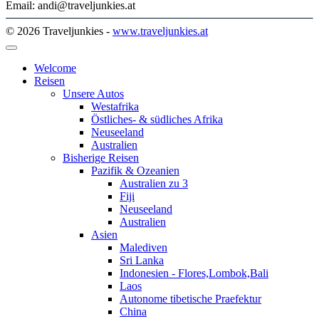
Email: andi@traveljunkies.at
© 2026 Traveljunkies -
www.traveljunkies.at
Welcome
Reisen
Unsere Autos
Westafrika
Östliches- & südliches Afrika
Neuseeland
Australien
Bisherige Reisen
Pazifik & Ozeanien
Australien zu 3
Fiji
Neuseeland
Australien
Asien
Malediven
Sri Lanka
Indonesien - Flores,Lombok,Bali
Laos
Autonome tibetische Praefektur
China