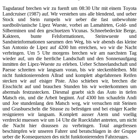
Tagsdarauf brechen wir zu fuenft um 08:30 Uhr mit einem Toyota
Landcruiser (1987) auf. Wir verstehen uns alle blendend, und ueber
Stock und Stein rumpeln wir ueber die fast unbewohnte
suedbolivianische Lipez Wueste, vorbei an Lamahirten, Gold- und
Silberminen und den geschuetzen Vicunas. Schneebedeckte Berge,
Kakteen, bunte Felsformationen, Steinwueste und
Sandsteinformationen saeumen den Weg, bis wir abends das kleine
San Antonio de Lipez auf 4200 hm erreichen, wo wir die Nacht
verbringen. Um 5 Uhr morgens brechen wir am naechsten Tag
wieder auf, um die herrliche Landschaft und den Sonnenaufgang
inmitten der Lipez-Wueste zu erleben. Ueber Schneelandschaft und
Paesse schreiten wir langsam voran, bis wir steckenbleiben. Mit
nicht funktionierendem Allrad und komplett abgefahrenen Reifen
stecken wir auf eisiger Piste. Also schieben wir, brechen die
Eisschicht auf und brauchen Stunden bis wir weiterkommen um
abermals festzustecken. Diesmal graebt sich das Auto in tiefen
Matsch ein, und die Arbeit beginnt. Auf 4300 hm schaufeln Andi
und Joe stundenlang den Matsch weg, wir versuchen mit Steinen
und Grasbuescheln die Strasse zu befestigen und bei eisiger Kaelte
resignieren wir langsam. Komplett ausser Atem und voellig
verdreckt muessen wir um 14 Uhr die Rueckfahrt antreten, um nicht
die Nacht hier draussen zu verbringen. Total angefressen
beschimpfen wir unseren Fahrer und beratschlagen in der Gruppe
ueber die Konsequenzen des nicht funktionierenden Fahrzeuges.