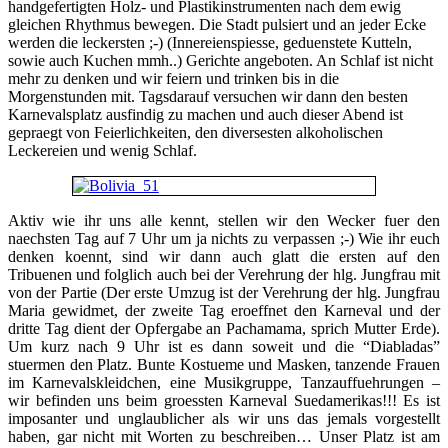
handgefertigten Holz- und Plastikinstrumenten nach dem ewig
gleichen Rhythmus bewegen. Die Stadt pulsiert und an jeder Ecke
werden die leckersten ;-) (Innereienspiesse, geduenstete Kutteln,
sowie auch Kuchen mmh..) Gerichte angeboten. An Schlaf ist nicht
mehr zu denken und wir feiern und trinken bis in die
Morgenstunden mit. Tagsdarauf versuchen wir dann den besten
Karnevalsplatz ausfindig zu machen und auch dieser Abend ist
gepraegt von Feierlichkeiten, den diversesten alkoholischen
Leckereien und wenig Schlaf.
Aktiv wie ihr uns alle kennt, stellen wir den Wecker fuer den
naechsten Tag auf 7 Uhr um ja nichts zu verpassen ;-) Wie ihr euch
denken koennt, sind wir dann auch glatt die ersten auf den
Tribuenen und folglich auch bei der Verehrung der hlg. Jungfrau mit
von der Partie (Der erste Umzug ist der Verehrung der hlg. Jungfrau
Maria gewidmet, der zweite Tag eroeffnet den Karneval und der
dritte Tag dient der Opfergabe an Pachamama, sprich Mutter Erde).
Um kurz nach 9 Uhr ist es dann soweit und die “Diabladas”
stuermen den Platz. Bunte Kostueme und Masken, tanzende Frauen
im Karnevalskleidchen, eine Musikgruppe, Tanzauffuehrungen –
wir befinden uns beim groessten Karneval Suedamerikas!!! Es ist
imposanter und unglaublicher als wir uns das jemals vorgestellt
haben, gar nicht mit Worten zu beschreiben… Unser Platz ist am