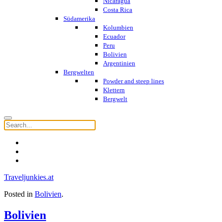
Nicaragua
Costa Rica
Südamerika
Kolumbien
Ecuador
Peru
Bolivien
Argentinien
Bergwelten
Powder and steep lines
Klettern
Bergwelt
Traveljunkies.at
Posted in
Bolivien
.
Bolivien