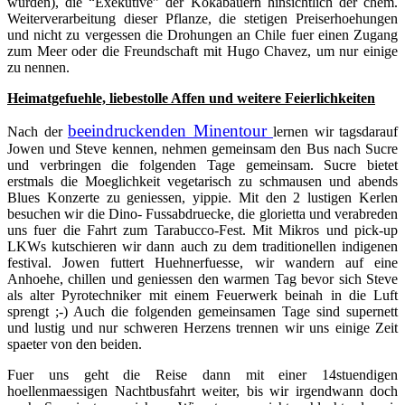
wurden), die “Exekutive” der Kokabauern hinsichtlich der chem.
Weiterverarbeitung dieser Pflanze, die stetigen Preiserhoehungen
und nicht zu vergessen die Drohungen an Chile fuer einen Zugang
zum Meer oder die Freundschaft mit Hugo Chavez, um nur einige
zu nennen.
Heimatgefuehle, liebestolle Affen und weitere Feierlichkeiten
beeindruckenden Minentour
Nach der
lernen wir tagsdarauf
Jowen und Steve kennen, nehmen gemeinsam den Bus nach Sucre
und verbringen die folgenden Tage gemeinsam. Sucre bietet
erstmals die Moeglichkeit vegetarisch zu schmausen und abends
Blues Konzerte zu geniessen, yippie. Mit den 2 lustigen Kerlen
besuchen wir die Dino- Fussabdruecke, die glorietta und verabreden
uns fuer die Fahrt zum Tarabucco-Fest. Mit Mikros und pick-up
LKWs kutschieren wir dann auch zu dem traditionellen indigenen
festival. Jowen futtert Huehnerfuesse, wir wandern auf eine
Anhoehe, chillen und geniessen den warmen Tag bevor sich Steve
als alter Pyrotechniker mit einem Feuerwerk beinah in die Luft
sprengt ;-) Auch die folgenden gemeinsamen Tage sind supernett
und lustig und nur schweren Herzens trennen wir uns einige Zeit
spaeter von den beiden.
Fuer uns geht die Reise dann mit einer 14stuendigen
hoellenmaessigen Nachtbusfahrt weiter, bis wir irgendwann doch