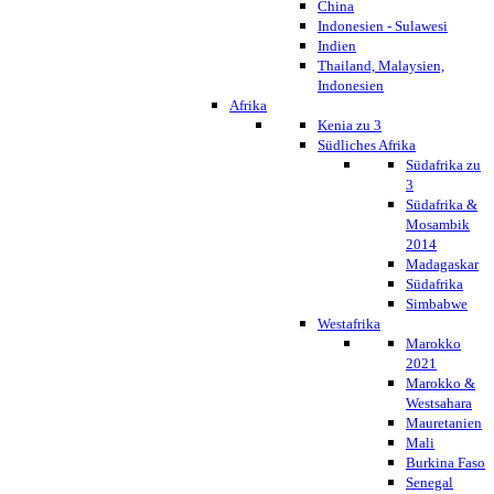
China
Indonesien - Sulawesi
Indien
Thailand, Malaysien,
Indonesien
Afrika
Kenia zu 3
Südliches Afrika
Südafrika zu
3
Südafrika &
Mosambik
2014
Madagaskar
Südafrika
Simbabwe
Westafrika
Marokko
2021
Marokko &
Westsahara
Mauretanien
Mali
Burkina Faso
Senegal