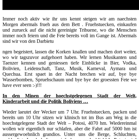
Immer noch aktiv wie ihr uns kennt steigen wir am naechsten
Morgen abermals frueh aus dem Bett . Fruehstuecken, einkaufen
und zurueck auf die nicht gereinigte Tribuene, wo die Menschen
immer noch feiern und die Fete bereits voll im Gange ist. Abermals
sind wir von den Darbietu
ngen begeistert, lassen die Korken knallen und machen dort weiter,
wo wir tagszuvor aufgehoert haben. Wir lernen Musikanten und
Taenzer kennen und geniessen tiefe Einblicke in Bier, Vodka,
Bolivien, Leidenschaft, Tanz, Musik, Karneval, Aymara und
Quechua. Erst spaet in der Nacht brechen wir auf, bye bye
Wasserbomben, Spruehschaum und bye bye der groessten Fete we
have ever seen :-)!!!
In den Minen der hoechstgelegenen Stadt der Welt,
Kinderarbeit und die Politik Boliviens …
Wieder laeutet der Wecker um 7 Uhr. Fruehstuecken, packen und
bereits um 10 Uhr sitzen wir klinisch tot im Bus am Weg in die
hoechstgelegene Stadt der Welt – Potosi, 4070 hm. Wiedereinmal
wollen wir eigentlich nur schlafen, aber die Fahrt auf 5000 hm ist
aussergewoehnlich grandios. Unter uns die Berge, Schluchten,