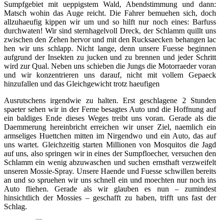
Sumpfgebiet mit ueppigstem Wald, Abendstimmung und dann:
Matsch wohin das Auge reicht. Die Fahrer bemuehen sich, doch
allzuhaeufig kippen wir um und so hilft nur noch eines: Barfuss
durchwaten! Wir sind sternhagelvoll Dreck, der Schlamm quillt uns
zwischen den Zehen hervor und mit den Rucksaecken behangen lac
hen wir uns schlapp. Nicht lange, denn unsere Fuesse beginnen
aufgrund der Insekten zu jucken und zu brennen und jeder Schritt
wird zur Qual. Neben uns schieben die Jungs die Motorraeder voran
und wir konzentrieren uns darauf, nicht mit vollem Gepaeck
hinzufallen und das Gleichgewicht trotz haeufigen
Ausrutschens irgendwie zu halten. Erst geschlagene 2 Stunden
spaeter sehen wir in der Ferne besagtes Auto und die Hoffnung auf
ein baldiges Ende dieses Weges treibt uns voran. Gerade als die
Daemmerung hereinbricht erreichen wir unser Ziel, naemlich ein
armseliges Huettchen mitten im Nirgendwo und ein Auto, das auf
uns wartet. Gleichzeitig starten Millionen von Mosquitos die Jagd
auf uns, also springen wir in eines der Sumpfloecher, versuchen den
Schlamm ein wenig abzuwaschen und suchen ernsthaft verzweifelt
unseren Mossie-Spray. Unsere Haende und Fuesse schwillen bereits
an und so spruehen wir uns schnell ein und moechten nur noch ins
Auto fliehen. Gerade als wir glauben es nun – zumindest
hinsichtlich der Mossies – geschafft zu haben, trifft uns fast der
Schlag.