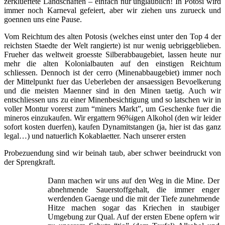
zerklueftete Landschaften – einfach nur unglaublich! In Potosi wird
immer noch Karneval gefeiert, aber wir ziehen uns zurueck und
goennen uns eine Pause.
Vom Reichtum des alten Potosis (welches einst unter den Top 4 der
reichsten Staedte der Welt rangierte) ist nur wenig uebriggeblieben.
Frueher das weltweit groesste Silberabbaugebiet, lassen heute nur
mehr die alten Kolonialbauten auf den einstigen Reichtum
schliessen. Dennoch ist der cerro (Minenabbaugebiet) immer noch
der Mittelpunkt fuer das Ueberleben der ansaessigen Bevoelkerung
und die meisten Maenner sind in den Minen taetig. Auch wir
entschliessen uns zu einer Minenbesichtigung und so latschen wir in
voller Montur vorerst zum “miners Markt”, um Geschenke fuer die
mineros einzukaufen. Wir ergattern 96%igen Alkohol (den wir leider
sofort kosten duerfen), kaufen Dynamitstangen (ja, hier ist das ganz
legal…) und natuerlich Kokablaetter. Nach unserer ersten
Probezuendung sind wir beinah taub, aber schwer beeindruckt von
der Sprengkraft.
Dann machen wir uns auf den Weg in die Mine. Der
abnehmende Sauerstoffgehalt, die immer enger
werdenden Gaenge und die mit der Tiefe zunehmende
Hitze machen sogar das Kriechen in staubiger
Umgebung zur Qual. Auf der ersten Ebene opfern wir