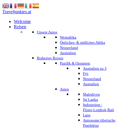
Traveljunkies.at
Welcome
Reisen
Unsere Autos
Westafrika
Östliches- & südliches Afrika
Neuseeland
Australien
Bisherige Reisen
Pazifik & Ozeanien
Australien zu 3
Fiji
Neuseeland
Australien
Asien
Malediven
Sri Lanka
Indonesien -
Flores,Lombok,Bali
Laos
Autonome tibetische
Praefektur