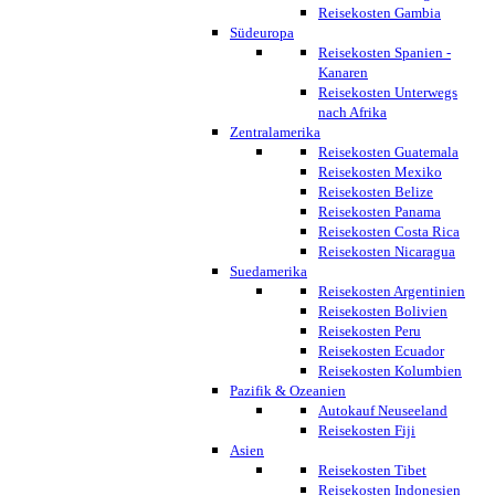
Reisekosten Gambia
Südeuropa
Reisekosten Spanien -
Kanaren
Reisekosten Unterwegs
nach Afrika
Zentralamerika
Reisekosten Guatemala
Reisekosten Mexiko
Reisekosten Belize
Reisekosten Panama
Reisekosten Costa Rica
Reisekosten Nicaragua
Suedamerika
Reisekosten Argentinien
Reisekosten Bolivien
Reisekosten Peru
Reisekosten Ecuador
Reisekosten Kolumbien
Pazifik & Ozeanien
Autokauf Neuseeland
Reisekosten Fiji
Asien
Reisekosten Tibet
Reisekosten Indonesien