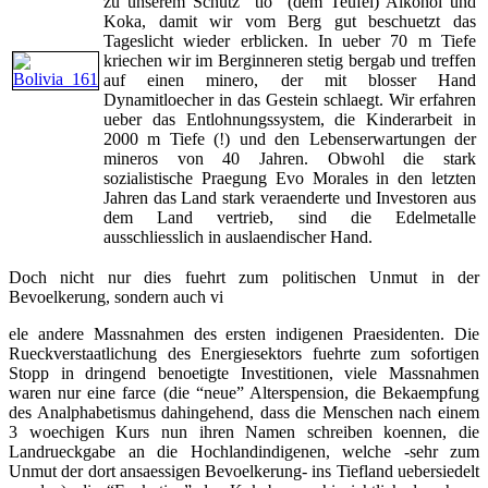
zu unserem Schutz “tio” (dem Teufel) Alkohol und
Koka, damit wir vom Berg gut beschuetzt das
Tageslicht wieder erblicken. In ueber 70 m Tiefe
kriechen wir im Berginneren stetig bergab und treffen
auf einen minero, der mit blosser Hand
Dynamitloecher in das Gestein schlaegt. Wir erfahren
ueber das Entlohnungssystem, die Kinderarbeit in
2000 m Tiefe (!) und den Lebenserwartungen der
mineros von 40 Jahren. Obwohl die stark
sozialistische Praegung Evo Morales in den letzten
Jahren das Land stark veraenderte und Investoren aus
dem Land vertrieb, sind die Edelmetalle
ausschliesslich in auslaendischer Hand.
Doch nicht nur dies fuehrt zum politischen Unmut in der
Bevoelkerung, sondern auch vi
ele andere Massnahmen des ersten indigenen Praesidenten. Die
Rueckverstaatlichung des Energiesektors fuehrte zum sofortigen
Stopp in dringend benoetigte Investitionen, viele Massnahmen
waren nur eine farce (die “neue” Alterspension, die Bekaempfung
des Analphabetismus dahingehend, dass die Menschen nach einem
3 woechigen Kurs nun ihren Namen schreiben koennen, die
Landrueckgabe an die Hochlandindigenen, welche -sehr zum
Unmut der dort ansaessigen Bevoelkerung- ins Tiefland uebersiedelt