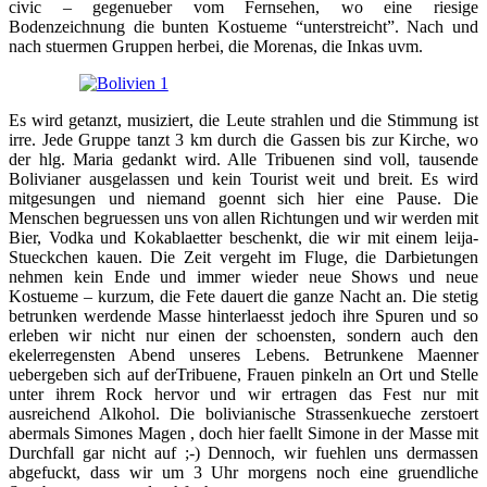
civic – gegenueber vom Fernsehen, wo eine riesige
Bodenzeichnung die bunten Kostueme “unterstreicht”. Nach und
nach stuermen Gruppen herbei, die Morenas, die Inkas uvm.
Es wird getanzt, musiziert, die Leute strahlen und die Stimmung ist
irre. Jede Gruppe tanzt 3 km durch die Gassen bis zur Kirche, wo
der hlg. Maria gedankt wird. Alle Tribuenen sind voll, tausende
Bolivianer ausgelassen und kein Tourist weit und breit. Es wird
mitgesungen und niemand goennt sich hier eine Pause. Die
Menschen begruessen uns von allen Richtungen und wir werden mit
Bier, Vodka und Kokablaetter beschenkt, die wir mit einem leija-
Stueckchen kauen. Die Zeit vergeht im Fluge, die Darbietungen
nehmen kein Ende und immer wieder neue Shows und neue
Kostueme – kurzum, die Fete dauert die ganze Nacht an. Die stetig
betrunken werdende Masse hinterlaesst jedoch ihre Spuren und so
erleben wir nicht nur einen der schoensten, sondern auch den
ekelerregensten Abend unseres Lebens. Betrunkene Maenner
uebergeben sich auf derTribuene, Frauen pinkeln an Ort und Stelle
unter ihrem Rock hervor und wir ertragen das Fest nur mit
ausreichend Alkohol. Die bolivianische Strassenkueche zerstoert
abermals Simones Magen , doch hier faellt Simone in der Masse mit
Durchfall gar nicht auf ;-) Dennoch, wir fuehlen uns dermassen
abgefuckt, dass wir um 3 Uhr morgens noch eine gruendliche