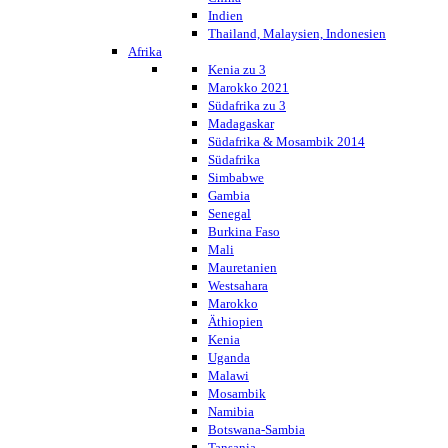
Indien
Thailand, Malaysien, Indonesien
Afrika
Kenia zu 3
Marokko 2021
Südafrika zu 3
Madagaskar
Südafrika & Mosambik 2014
Südafrika
Simbabwe
Gambia
Senegal
Burkina Faso
Mali
Mauretanien
Westsahara
Marokko
Äthiopien
Kenia
Uganda
Malawi
Mosambik
Namibia
Botswana-Sambia
Tansania