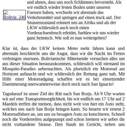
und ahnen, dass uns noch Schlimmes bevorsteht. Als
wir endlich wieder festen Boden unter unseren
Fuessen haben, wechseln wir abermals das
Verkehrsmittel und springen auf einen truck auf. Der
Strassenzustand erinnert uns an Afrika und als der
LKW schliesslich auch noch einen
Vorderachsenbruch erleidet, fuehlen wir uns wieder
ganz heimisch. Wie soll es nun weitergehen?
Klar ist, dass der LKW keinen Meter mehr fahren kann und
abermals beschleicht uns die Angst, dass wir die Nacht im Freien
verbringen muessen. Bolivianische Mitreisende versuchen alles um
aus dieser Situation herauszukommen, schliesslich will niemand im
Mosquito-Paradies uebernachten. Als ploetzlich ein Motorrad am
Horizont auftaucht sind wir schliesslich der Rettung ganz nah. Mit
Hilfe einer Motorradgang schaffen wir es bei einsetzender
Daemmerung unerwarteterweise doch noch nach San Ignacio!
Tagsdarauf ist unser Ziel der Ritt nach San Borja. Ab 9 Uhr warten
wir auf eine Transportmoeglichkeit, bis wir endlich um 17 Uhr auf 2
Maedels treffen die meinen, dass nicht weit von hier ein Auto steht,
welches uns nach San Borja bringen kann. So heuern wir erneut 2
Motorradfahrer an, um uns zu besagten Auto zu kutschieren. Schnell
noch die Vorderreifen aufgepumpt und schon brettern wir ueber die
nicht vorhandene Strasse. Den Staub im Gesicht, neben uns