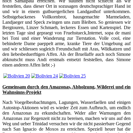
noch Samaipata erreichen. Wir staunen nicht schlecht als wir
feststellen, dass dieser Ort in sozusagen deutschsprachiger Hand ist
und wir in einem gutbuergerlichen Landgasthof unterkommen.
Selbstgebackenes Vollkornbrot, hausgemachte Marmeladen,
Landjaeger und Speck zwingen uns zum Bleiben. So geniessen wir
Bergtouren, Linzer Schmaeh, leckeres Essen und Kartenspiel. Die
letzten Tage sind gepraegt von Fruehstueck,Internet, sopa de mani
bei Toni und einer Wanderung zur Tierstation. Volle cool, eine
behinderte Dame paeppelt arme, kranke Tiere der Umgebung auf
und wir schliessen sogleich Freundschaft mit Aras, Wildkatzen und
den liebesbeduerftigen Affen. Als der Bruellaffe auch noch Simone
abknutscht muss Andi erstmals entsetzt feststellen, dass Simone
einen anderen Affen liebt ;-)
Gemeinsam durch den Amazonas, Abholzung, Wilderei und ein
Wahnsinns-Projekt
Nach Voegelbeobachtungen, Lagungen, Wasserfaellen und einigen
Autostop-Aktionen wird es wieder Zeit zum Aufbruch, um endlich
den Amazonas zu erkundschaften. Wider aller Warnungen den
Amazonas zur Regenzeit nicht zu bereisen, machen wir uns auf den
Weg und ueber Trinidad versuchen wir die nicht passierbare Gegend
nach San Ignacio de Moxos zu erreichen. Speziell heuer hat die