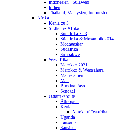
Indonesien - Sulawesi
Indien
Thailand, Malaysien, Indonesien
Afrika
Kenia zu 3
Südliches Afrika
Südafrika zu 3
Südafrika & Mosambik 2014
Madagaskar
Südafrika
Simbabwe
Westafrika
Marokko 2021
Marokko & Westsahara
Mauretanien
Mali
Burkina Faso
Senegal
Ostafrikaroute
Äthiopien
Kenia
Autokauf Ostafrika
Uganda
Tansania
Sansibar