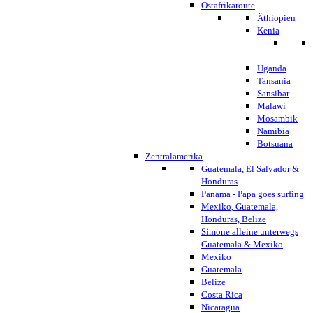
Ostafrikaroute
Äthiopien
Kenia
Uganda
Tansania
Sansibar
Malawi
Mosambik
Namibia
Botsuana
Zentralamerika
Guatemala, El Salvador &
Honduras
Panama - Papa goes surfing
Mexiko, Guatemala,
Honduras, Belize
Simone alleine unterwegs
Guatemala & Mexiko
Mexiko
Guatemala
Belize
Costa Rica
Nicaragua