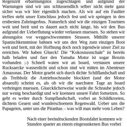
Regenzeit erbarmungslos zugeschlagen und aufgrund der
Warnungen sind wir uns schlussendlich selber nicht mehr ganz
sicher was wir hier eigentlich machen. Als wir auf ein Faultier
treffen steht unser Entschluss jedoch fest und wir springen in den
erstbesten Zubringerbus. Natuerlich sind wir die einzigen Touristen
weit und breit und es dauert auch nicht lange, bis wir den Bus
aufgrund der Ueberflutung wieder verlassen muessen. So stehen wir
ahnungslos vor weggeschwemmten Strassen. Mithilfe unserer
Spanischkenntnisse bahnen wir uns den Weg zum einzigen Boot
weit und breit, mit der Hoffnung doch noch irgendwie unser Ziel zu
erreichen. Wir haben Glueck! Die “Kokosnussschale” ist bereits
halb beladen und fuer den Yamaha Motor ist sogar Benzin
vorhanden ;-) Schnell waten wir an board, verstauen unsere
Rucksaecke wasserdicht und schon sind wir mitten im Abenteuer
Amazonas. Der Motor graebt sich durch dichte Schilflandschaft und
als Treibholz die Antriebsschraube blockiert (und der Motor
absaeuft) scheint es, als ob wir die naechsten Tage an board
verbringen muessen. Gluecklicherweise wurde die Schraube jedoch
nur wenig beschaedigt und wir koennen unsere Fahrt fortsetzen. So
geht es weiter durch Sumpflandschaft, vorbei an Schildkroeten,
dichtem Geaest und wunderschoenem Regenwald. Ueber uns die
Papageien, unter uns die Piranhas – was will man mehr vom Leben?
Nach einer beeindruckenden Bootsfahrt kommen wir
Stunden spaeter an einem eingesunkenen Bus vorbei