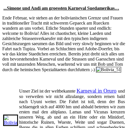
...Simone und Andi am groessten Karneval Suedamerikas…
Ende Februar, wir stehen an der bolivianischen Grenze und Frauen
in traditioneller Tracht mit schwerem Gepaeck am Ruecken
wandern an uns vorbei. Etliche Stunden spaeter und endlich:
welcome to Bolivia! Alles ist chaotischer, kleine Laeden und
zahlreiche Strassenverkaeufer mit den typischen indigenen
Gesichtszuegen saeumen das Bild und very slowly beginnen wir die
Fahrt nach Tupiza. Vorbei an Schluchten und Adobe-Doerfer, bis
wir das kleine Staedtchen erreichen. Bereits jetzt dreht sich alles um
den bevorstehenden Karneval und die Strassen und Gaesschen sind
voll mit tanzenden Menschen, waehrend wir uns mit Bob und Tom
durch die heimischen Spezialitaeten durchfuttern ;-)
Karneval in Oruro
Unser Ziel ist der weltbekannte
und
so verweilen wir nicht allzulange, sondern reisen bald
nach Uyuni weiter. Die Fahrt ist toll, denn der Bus
schlaengelt sich auf 4000 hm und alsbald betreten wir zum
ersten mal den altiplano. Lamas und Vicunas kreuzen
unseren Weg, ab und an ein Hirte oder ein Minidorf,
historische Ruinen, Wueste, Weite und sogar Duenen,
Berge die in allen Farben schillern und schneebedeckte