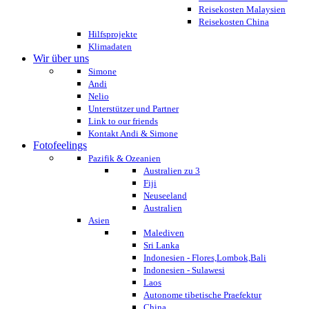
Reisekosten Malaysien
Reisekosten China
Hilfsprojekte
Klimadaten
Wir über uns
Simone
Andi
Nelio
Unterstützer und Partner
Link to our friends
Kontakt Andi & Simone
Fotofeelings
Pazifik & Ozeanien
Australien zu 3
Fiji
Neuseeland
Australien
Asien
Malediven
Sri Lanka
Indonesien - Flores,Lombok,Bali
Indonesien - Sulawesi
Laos
Autonome tibetische Praefektur
China