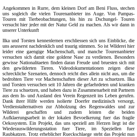
Angekommen in Rurre, dem kleinen Dorf am Beni Fluss, stechen
uns sogleich die vielen Tourenanbieter ins Auge. Von Pampas-
Touren mit Tierbeobachtungen, bis hin zu Dschungel- Touren
versucht hier jeder mit der Natur Geld zu machen. Als wir dann in
unserer Unterkunft
Ilka und Torsten kennenlernen erschliessen sich uns Einblicke, die
uns aeusserst nachdenklich und traurig stimmen. So ist Wilderei hier
leider eine gaengige Machenschaft, und manche Tourenanbieter
versuchen sich damit eine goldene Nase zu verdienen. Besonders
gewisse Nationalitaeten finden daran Freude und bruesten sich mit
den gewilderten Tieren. Videodokumentationen zeigen diese
schreckliche Szenarien, dennoch reicht dies allein nicht aus, um die
bedrohten Tiere vor Machenschaften dieser Art zu schuetzen. Ilka
und Torsten versuchen seit 10 Jahren die gefaehrdeten und kranken
Tiere zu schuetzen, und haben dazu in Zusammenarbeit mit Partnern
aus dem In- und Ausland den Verein Regenzeit ins Leben gerufen.
Dank ihrer Hilfe werden isolierte Doerfer medizinisch versorgt,
Verdienstalternativen zur Abholzung des Regenwaldes und zur
Wilderei geschaffen und zudem leisten die beiden
Aufklaerungsarbeit in der lokalen Bevoelkerung fuer das fragile
Oekosystem. Ein Projekt, das uns speziell am Herzen liegt ist die
Wiederauswilderungsstation fuer Tiere, im Speziellen fuer
Raubkatzen. Trotz erheblicher Rueckschlaege steht das Projekt nun