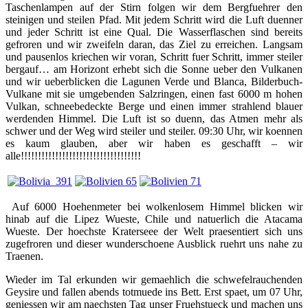
Taschenlampen auf der Stirn folgen wir dem Bergfuehrer den
steinigen und steilen Pfad. Mit jedem Schritt wird die Luft duenner
und jeder Schritt ist eine Qual. Die Wasserflaschen sind bereits
gefroren und wir zweifeln daran, das Ziel zu erreichen. Langsam
und pausenlos kriechen wir voran, Schritt fuer Schritt, immer steiler
bergauf… am Horizont erhebt sich die Sonne ueber den Vulkanen
und wir ueberblicken die Lagunen Verde und Blanca, Bilderbuch-
Vulkane mit sie umgebenden Salzringen, einen fast 6000 m hohen
Vulkan, schneebedeckte Berge und einen immer strahlend blauer
werdenden Himmel. Die Luft ist so duenn, das Atmen mehr als
schwer und der Weg wird steiler und steiler. 09:30 Uhr, wir koennen
es kaum glauben, aber wir haben es geschafft – wir
alle!!!!!!!!!!!!!!!!!!!!!!!!!!!!!!!!!!!
Auf 6000 Hoehenmeter bei wolkenlosem Himmel blicken wir
hinab auf die Lipez Wueste, Chile und natuerlich die Atacama
Wueste. Der hoechste Kraterseee der Welt praesentiert sich uns
zugefroren und dieser wunderschoene Ausblick ruehrt uns nahe zu
Traenen.
Wieder im Tal erkunden wir gemaehlich die schwefelrauchenden
Geysire und fallen abends totmuede ins Bett. Erst spaet, um 07 Uhr,
geniessen wir am naechsten Tag unser Fruehstueck und machen uns