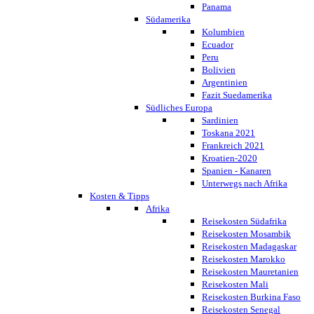
Panama
Südamerika
Kolumbien
Ecuador
Peru
Bolivien
Argentinien
Fazit Suedamerika
Südliches Europa
Sardinien
Toskana 2021
Frankreich 2021
Kroatien-2020
Spanien - Kanaren
Unterwegs nach Afrika
Kosten & Tipps
Afrika
Reisekosten Südafrika
Reisekosten Mosambik
Reisekosten Madagaskar
Reisekosten Marokko
Reisekosten Mauretanien
Reisekosten Mali
Reisekosten Burkina Faso
Reisekosten Senegal