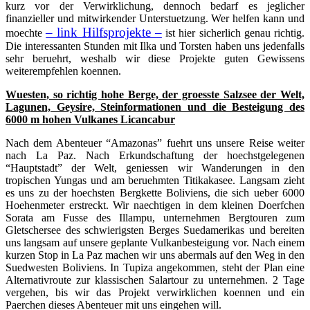
kurz vor der Verwirklichung, dennoch bedarf es jeglicher
finanzieller und mitwirkender Unterstuetzung. Wer helfen kann und
– link Hilfsprojekte –
moechte
ist hier sicherlich genau richtig.
Die interessanten Stunden mit Ilka und Torsten haben uns jedenfalls
sehr beruehrt, weshalb wir diese Projekte guten Gewissens
weiterempfehlen koennen.
Wuesten, so richtig hohe Berge, der groesste Salzsee der Welt,
Lagunen, Geysire, Steinformationen und die Besteigung des
6000 m hohen Vulkanes Licancabur
Nach dem Abenteuer “Amazonas” fuehrt uns unsere Reise weiter
nach La Paz. Nach Erkundschaftung der hoechstgelegenen
“Hauptstadt” der Welt, geniessen wir Wanderungen in den
tropischen Yungas und am beruehmten Titikakasee. Langsam zieht
es uns zu der hoechsten Bergkette Boliviens, die sich ueber 6000
Hoehenmeter erstreckt. Wir naechtigen in dem kleinen Doerfchen
Sorata am Fusse des Illampu, unternehmen Bergtouren zum
Gletschersee des schwierigsten Berges Suedamerikas und bereiten
uns langsam auf unsere geplante Vulkanbesteigung vor. Nach einem
kurzen Stop in La Paz machen wir uns abermals auf den Weg in den
Suedwesten Boliviens. In Tupiza angekommen, steht der Plan eine
Alternativroute zur klassischen Salartour zu unternehmen. 2 Tage
vergehen, bis wir das Projekt verwirklichen koennen und ein
Paerchen dieses Abenteuer mit uns eingehen will.