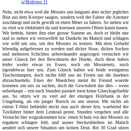
Nein, nicht etwa weil die Mossies uns langsam aber sicher jegliches
Blut aus dem Koerper saugen, sondern weil der Fahrer die Autotuer
zuschlaegt und nicht gewillt ist einen Meter zu fahren. So stehen wir
zu viert wie elektrisiert da und koennen unseren Ohren kaum trauen.
Wir betteln, bieten ihm eine grosse Summe an, doch er bleibt stur
und so stehen wir verzweifelt im Dunkeln im Matsch und schlagen
wie wild um uns, um den Mossies zu trotzen. Mit dem Gefuehl
lebendig aufgefressen zu werden und dicker Hose, dicken Socken
und mehreren Schichten uebereinander angezogen versuchen wir
unser Glueck bei den Bewohnern der Huette, doch diese haben
leider weder etwas zu Essen, noch ein Mossienetz, noch
irgendetwas fuer uns. Zum Glueck haben wir beide wenigstens
Taschenlampen, doch nichts hilft uns im Freien um die Insekten
abzuschuetteln. Eines der Maedchen meint ihr Freund wuerde
kommen um uns zu suchen, doch die Gewissheit das dies – wenn
ueberhaupt – erst nach Stunden passiert loest keine Gluecksgefuehle
aus. So sitzen wir zu viert auf der einzigen Holzbank in der
Umgebung, als ein junger Bursch zu uns stoesst. Mit nichts als
einem T-Shirt bekleidet steckt nun auch dieser fest, waehrend der
Taxifahrer hinter dem Lenkrad pennt. Stunden vergehen und alle
Versuche hier wegzukommen bzw. einen Schutz vor den Mossies zu
ergattern schlagen fehl, und ausser Steckenbleiben im Matsch
aendert sich unsere Situation um keinen Deut. Bei 30 Grad sitzen