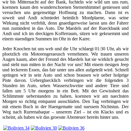
wir bis Mitternacht auf der Bank, fuchteln wie wild um uns rum,
koennen kaum den wunderschoenen Sternenhimmel geniessen und
versuchen uns gegenseitige Hoffnung zu machen. Dann ist es
soweit und Andi schmiedet heimlich Mordplaene, was seine
Wirkung nicht verfehlt, denn gnaedigerweise laesst uns der Fahrer
nun zumindest in das Auto. Die Maedels auf der Rueckbank und
Andi und ich im dreckigen Kofferraum, sitzen wir gekruemmt und
einem staendigen Summen im Ohr in der Karre.
Jeder Knochen tut uns weh und die Uhr schlaegt 01:30 Uhr, als wir
ploetzlich ein Motorengeraeusch vernehmen. Wir trauen unseren
Augen kaum, aber der Freund des Maedels hat sie wirklich gesucht
und steht nun mitten in der Nacht vor uns! Mit einem riesigen Jeep
und leckerem Essen, das fair unter uns allen aufgeteilt wird. Schnell
springen wir in sein Auto und schon brausen wir ueber holprige
Piste davon. Uebergluecklich verbringen wir die folgenden 3
Stunden im Auto, sehen Wasserschweine und andere Tiere und
fallen um 5 Uhr morgens in ein Bett. Mit der Gewissheit das
Schlimmste ueberstanden zu haben, koennen wir am naechsten
Morgen so richtig entspannt ausschlafen. Den Tag verbringen wir
mit einem Buch in der Haengematte und suessem Nichtstun. Der
Weg nach Rurrenabaque – unserem Ziel – ist ein Klacks und es
scheint, als haben wir das groesste Abenteuer bereits hinter uns.