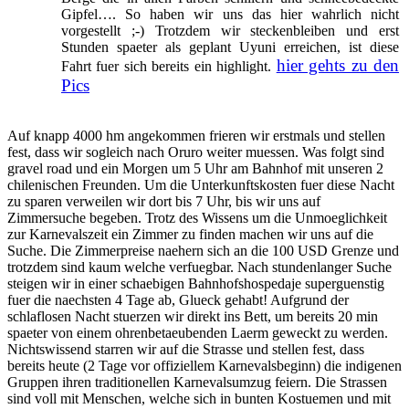
Gipfel…. So haben wir uns das hier wahrlich nicht
vorgestellt ;-) Trotzdem wir steckenbleiben und erst
Stunden spaeter als geplant Uyuni erreichen, ist diese
hier gehts zu den
Fahrt fuer sich bereits ein highlight.
Pics
Auf knapp 4000 hm angekommen frieren wir erstmals und stellen
fest, dass wir sogleich nach Oruro weiter muessen. Was folgt sind
gravel road und ein Morgen um 5 Uhr am Bahnhof mit unseren 2
chilenischen Freunden. Um die Unterkunftskosten fuer diese Nacht
zu sparen verweilen wir dort bis 7 Uhr, bis wir uns auf
Zimmersuche begeben. Trotz des Wissens um die Unmoeglichkeit
zur Karnevalszeit ein Zimmer zu finden machen wir uns auf die
Suche. Die Zimmerpreise naehern sich an die 100 USD Grenze und
trotzdem sind kaum welche verfuegbar. Nach stundenlanger Suche
steigen wir in einer schaebigen Bahnhofshospedaje superguenstig
fuer die naechsten 4 Tage ab, Glueck gehabt! Aufgrund der
schlaflosen Nacht stuerzen wir direkt ins Bett, um bereits 20 min
spaeter von einem ohrenbetaeubenden Laerm geweckt zu werden.
Nichtswissend starren wir auf die Strasse und stellen fest, dass
bereits heute (2 Tage vor offiziellem Karnevalsbeginn) die indigenen
Gruppen ihren traditionellen Karnevalsumzug feiern. Die Strassen
sind voll mit Menschen, welche sich in bunten Kostuemen und mit