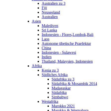
Australien zu 3
Fiji
Neuseeland
Australien
Asien
Malediven
Sri Lanka
Indonesien - Flores,Lombok,Bali
Laos
Autonome tibetische Praefektur
China
Indonesien - Sulawesi
Indien
Thailand, Malaysien, Indonesien
Afrika
Kenia zu 3
Südliches Afrika
Südafrika zu 3
Südafrika & Mosambik 2014
Madagaskar
Südafrika
Simbabwe
Westafrika
Marokko 2021
Marokko & Westsahara