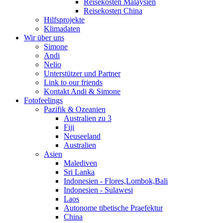
Reisekosten Malaysien
Reisekosten China
Hilfsprojekte
Klimadaten
Wir über uns
Simone
Andi
Nelio
Unterstützer und Partner
Link to our friends
Kontakt Andi & Simone
Fotofeelings
Pazifik & Ozeanien
Australien zu 3
Fiji
Neuseeland
Australien
Asien
Malediven
Sri Lanka
Indonesien - Flores,Lombok,Bali
Indonesien - Sulawesi
Laos
Autonome tibetische Praefektur
China