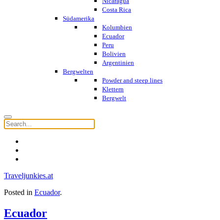
Nicaragua
Costa Rica
Südamerika
Kolumbien
Ecuador
Peru
Bolivien
Argentinien
Bergwelten
Powder and steep lines
Klettern
Bergwelt
Traveljunkies.at
Posted in
Ecuador
.
Ecuador