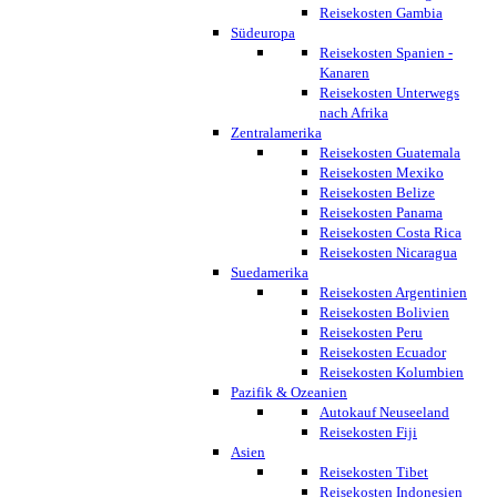
Reisekosten Gambia
Südeuropa
Reisekosten Spanien -
Kanaren
Reisekosten Unterwegs
nach Afrika
Zentralamerika
Reisekosten Guatemala
Reisekosten Mexiko
Reisekosten Belize
Reisekosten Panama
Reisekosten Costa Rica
Reisekosten Nicaragua
Suedamerika
Reisekosten Argentinien
Reisekosten Bolivien
Reisekosten Peru
Reisekosten Ecuador
Reisekosten Kolumbien
Pazifik & Ozeanien
Autokauf Neuseeland
Reisekosten Fiji
Asien
Reisekosten Tibet
Reisekosten Indonesien