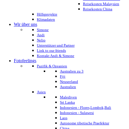
Reisekosten Malaysien
Reisekosten China
Hilfsprojekte
Klimadaten
Wir über uns
Simone
Andi
Nelio
Unterstützer und Partner
Link to our friends
Kontakt Andi & Simone
Fotofeelings
Pazifik & Ozeanien
Australien zu 3
Fiji
Neuseeland
Australien
Asien
Malediven
Sri Lanka
Indonesien - Flores,Lombok,Bali
Indonesien - Sulawesi
Laos
Autonome tibetische Praefektur
China