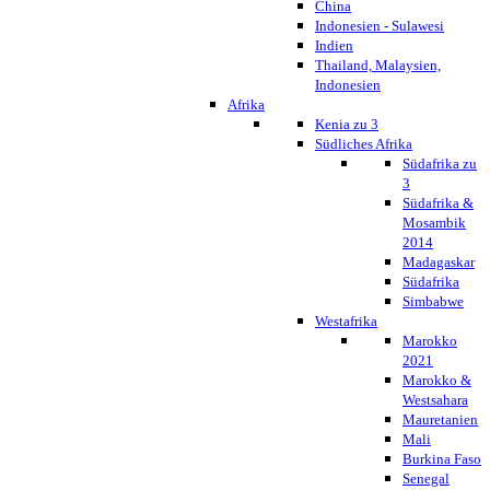
China
Indonesien - Sulawesi
Indien
Thailand, Malaysien,
Indonesien
Afrika
Kenia zu 3
Südliches Afrika
Südafrika zu
3
Südafrika &
Mosambik
2014
Madagaskar
Südafrika
Simbabwe
Westafrika
Marokko
2021
Marokko &
Westsahara
Mauretanien
Mali
Burkina Faso
Senegal