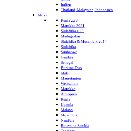
Indien
Thailand, Malaysien, Indonesien
Afrika
Kenia zu 3
Marokko 2021
Südafrika zu 3
Madagaskar
Südafrika & Mosambik 2014
Südafrika
Simbabwe
Gambia
Senegal
Burkina Faso
Mali
Mauretanien
Westsahara
Marokko
Äthiopien
Kenia
Uganda
Malawi
Mosambik
Namibia
Botswana-Sambia
Tansania