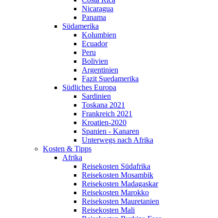
Nicaragua
Panama
Südamerika
Kolumbien
Ecuador
Peru
Bolivien
Argentinien
Fazit Suedamerika
Südliches Europa
Sardinien
Toskana 2021
Frankreich 2021
Kroatien-2020
Spanien - Kanaren
Unterwegs nach Afrika
Kosten & Tipps
Afrika
Reisekosten Südafrika
Reisekosten Mosambik
Reisekosten Madagaskar
Reisekosten Marokko
Reisekosten Mauretanien
Reisekosten Mali