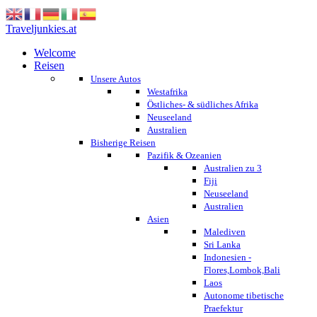
Traveljunkies.at
Welcome
Reisen
Unsere Autos
Westafrika
Östliches- & südliches Afrika
Neuseeland
Australien
Bisherige Reisen
Pazifik & Ozeanien
Australien zu 3
Fiji
Neuseeland
Australien
Asien
Malediven
Sri Lanka
Indonesien -
Flores,Lombok,Bali
Laos
Autonome tibetische
Praefektur