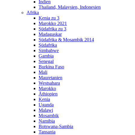
Indien
Thailand, Malaysien, Indonesien
Afrika
Kenia zu 3
Marokko 2021
Südafrika zu 3
Madagaskar
Südafrika & Mosambik 2014
Südafrika
Simbabwe
Gambia
Senegal
Burkina Faso
Mali
Mauretanien
Westsahara
Marokko
Äthiopien
Kenia
Uganda
Malawi
Mosambik
Namibia
Botswana-Sambia
Tansania