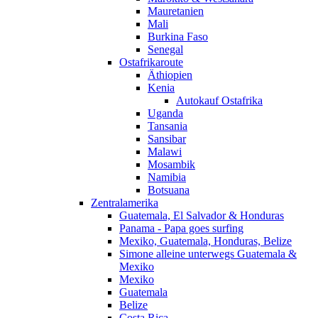
Mauretanien
Mali
Burkina Faso
Senegal
Ostafrikaroute
Äthiopien
Kenia
Autokauf Ostafrika
Uganda
Tansania
Sansibar
Malawi
Mosambik
Namibia
Botsuana
Zentralamerika
Guatemala, El Salvador & Honduras
Panama - Papa goes surfing
Mexiko, Guatemala, Honduras, Belize
Simone alleine unterwegs Guatemala &
Mexiko
Mexiko
Guatemala
Belize
Costa Rica