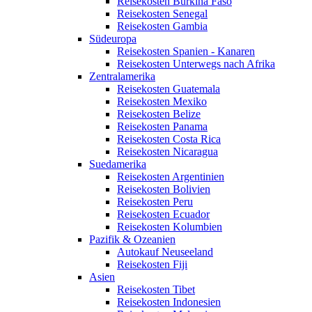
Reisekosten Burkina Faso
Reisekosten Senegal
Reisekosten Gambia
Südeuropa
Reisekosten Spanien - Kanaren
Reisekosten Unterwegs nach Afrika
Zentralamerika
Reisekosten Guatemala
Reisekosten Mexiko
Reisekosten Belize
Reisekosten Panama
Reisekosten Costa Rica
Reisekosten Nicaragua
Suedamerika
Reisekosten Argentinien
Reisekosten Bolivien
Reisekosten Peru
Reisekosten Ecuador
Reisekosten Kolumbien
Pazifik & Ozeanien
Autokauf Neuseeland
Reisekosten Fiji
Asien
Reisekosten Tibet
Reisekosten Indonesien