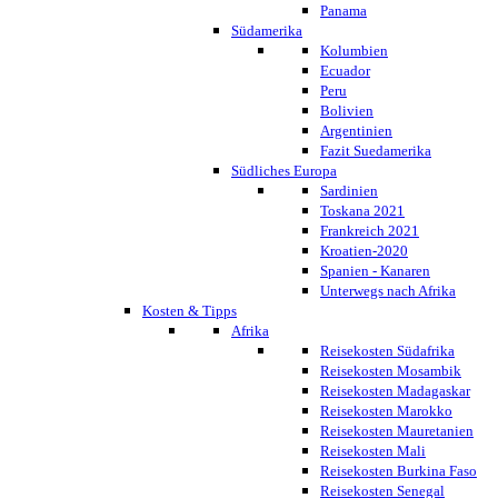
Panama
Südamerika
Kolumbien
Ecuador
Peru
Bolivien
Argentinien
Fazit Suedamerika
Südliches Europa
Sardinien
Toskana 2021
Frankreich 2021
Kroatien-2020
Spanien - Kanaren
Unterwegs nach Afrika
Kosten & Tipps
Afrika
Reisekosten Südafrika
Reisekosten Mosambik
Reisekosten Madagaskar
Reisekosten Marokko
Reisekosten Mauretanien
Reisekosten Mali
Reisekosten Burkina Faso
Reisekosten Senegal