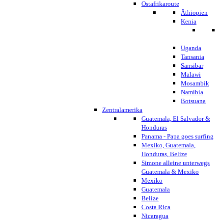
Ostafrikaroute
Äthiopien
Kenia
Uganda
Tansania
Sansibar
Malawi
Mosambik
Namibia
Botsuana
Zentralamerika
Guatemala, El Salvador &
Honduras
Panama - Papa goes surfing
Mexiko, Guatemala,
Honduras, Belize
Simone alleine unterwegs
Guatemala & Mexiko
Mexiko
Guatemala
Belize
Costa Rica
Nicaragua