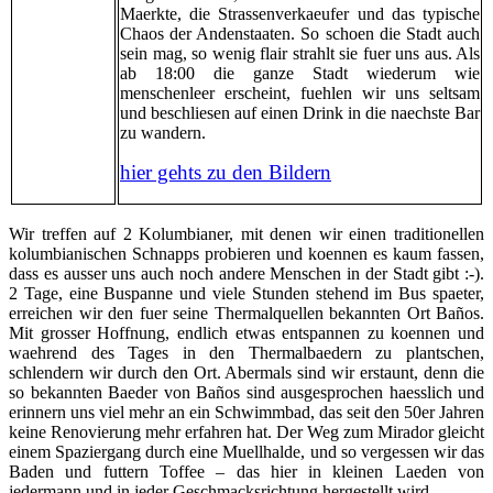
Maerkte, die Strassenverkaeufer und das typische
Chaos der Andenstaaten. So schoen die Stadt auch
sein mag, so wenig flair strahlt sie fuer uns aus. Als
ab 18:00 die ganze Stadt wiederum wie
menschenleer erscheint, fuehlen wir uns seltsam
und beschliesen auf einen Drink in die naechste Bar
zu wandern.
hier gehts zu den Bildern
Wir treffen auf 2 Kolumbianer, mit denen wir einen traditionellen
kolumbianischen Schnapps probieren und koennen es kaum fassen,
dass es ausser uns auch noch andere Menschen in der Stadt gibt :-).
2 Tage, eine Buspanne und viele Stunden stehend im Bus spaeter,
erreichen wir den fuer seine Thermalquellen bekannten Ort Baños.
Mit grosser Hoffnung, endlich etwas entspannen zu koennen und
waehrend des Tages in den Thermalbaedern zu plantschen,
schlendern wir durch den Ort. Abermals sind wir erstaunt, denn die
so bekannten Baeder von Baños sind ausgesprochen haesslich und
erinnern uns viel mehr an ein Schwimmbad, das seit den 50er Jahren
keine Renovierung mehr erfahren hat. Der Weg zum Mirador gleicht
einem Spaziergang durch eine Muellhalde, und so vergessen wir das
Baden und futtern Toffee – das hier in kleinen Laeden von
jedermann und in jeder Geschmacksrichtung hergestellt wird.