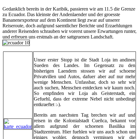
Gedanklich bereits in der Karibik, passieren wir am 11.5 die Grenze
zu Ecuador. Das kleinste der Andenlaender und der groesste
Bananenexporteur auf dem Kontinent liegt zwar auf unserer
Reiseroute, doch aufgrund saemtlicher Berichte und Erzaehlungen
anderer Reisenden schrauben wir vorerst unsere Erwartungen runter,
und erfreuen uns erstmals an der sattgruenen Landschaft.
Unser erster Stopp ist die Stadt Loja im andinen
Sueden des Landes. Im Gegensatz zu den
bisherigen Laendern stossen wir auf schoene
Privatvillen und Autos, dafuer aber auf nur mehr
wenige Menschen. Unfassbar, doch so sehr wir
auch suchen, Menschen entdecken wir kaum noch.
So empfinden wir Loja als Geisterstadt, ein
Gefuehl, dass der extreme Nebel nicht unbedingt
entkraeftet :-).
Bereits am naechsten Tag brechen wir auf und
reisen in die Kolonialstadt Cueñca, bekannt vor
allem aufgrund der schoenen Basilika im
Stadtzentrum. Hier fuehlen wir uns auch schon um
einiges wohler, dennoch vermissen wir die