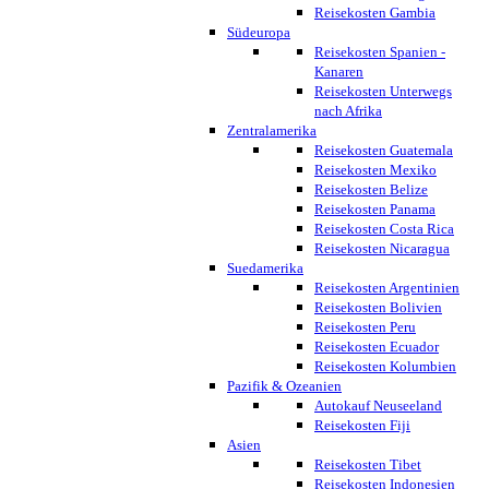
Reisekosten Gambia
Südeuropa
Reisekosten Spanien -
Kanaren
Reisekosten Unterwegs
nach Afrika
Zentralamerika
Reisekosten Guatemala
Reisekosten Mexiko
Reisekosten Belize
Reisekosten Panama
Reisekosten Costa Rica
Reisekosten Nicaragua
Suedamerika
Reisekosten Argentinien
Reisekosten Bolivien
Reisekosten Peru
Reisekosten Ecuador
Reisekosten Kolumbien
Pazifik & Ozeanien
Autokauf Neuseeland
Reisekosten Fiji
Asien
Reisekosten Tibet
Reisekosten Indonesien