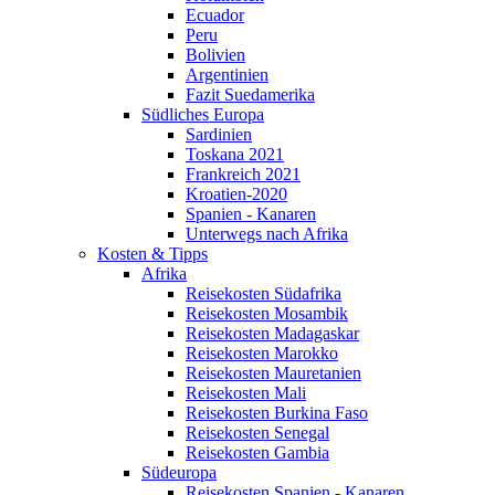
Ecuador
Peru
Bolivien
Argentinien
Fazit Suedamerika
Südliches Europa
Sardinien
Toskana 2021
Frankreich 2021
Kroatien-2020
Spanien - Kanaren
Unterwegs nach Afrika
Kosten & Tipps
Afrika
Reisekosten Südafrika
Reisekosten Mosambik
Reisekosten Madagaskar
Reisekosten Marokko
Reisekosten Mauretanien
Reisekosten Mali
Reisekosten Burkina Faso
Reisekosten Senegal
Reisekosten Gambia
Südeuropa
Reisekosten Spanien - Kanaren