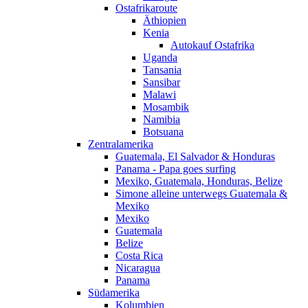
Ostafrikaroute
Äthiopien
Kenia
Autokauf Ostafrika
Uganda
Tansania
Sansibar
Malawi
Mosambik
Namibia
Botsuana
Zentralamerika
Guatemala, El Salvador & Honduras
Panama - Papa goes surfing
Mexiko, Guatemala, Honduras, Belize
Simone alleine unterwegs Guatemala &
Mexiko
Mexiko
Guatemala
Belize
Costa Rica
Nicaragua
Panama
Südamerika
Kolumbien