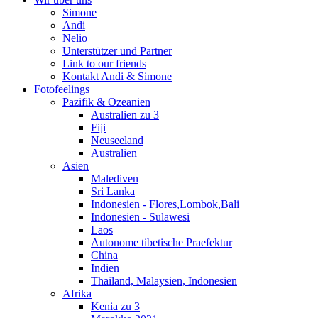
Simone
Andi
Nelio
Unterstützer und Partner
Link to our friends
Kontakt Andi & Simone
Fotofeelings
Pazifik & Ozeanien
Australien zu 3
Fiji
Neuseeland
Australien
Asien
Malediven
Sri Lanka
Indonesien - Flores,Lombok,Bali
Indonesien - Sulawesi
Laos
Autonome tibetische Praefektur
China
Indien
Thailand, Malaysien, Indonesien
Afrika
Kenia zu 3