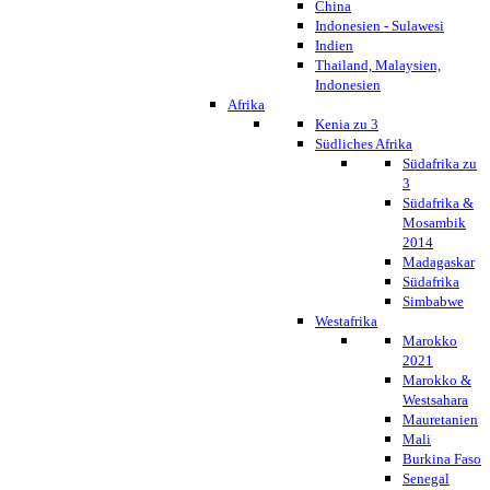
China
Indonesien - Sulawesi
Indien
Thailand, Malaysien,
Indonesien
Afrika
Kenia zu 3
Südliches Afrika
Südafrika zu
3
Südafrika &
Mosambik
2014
Madagaskar
Südafrika
Simbabwe
Westafrika
Marokko
2021
Marokko &
Westsahara
Mauretanien
Mali
Burkina Faso
Senegal