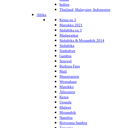
Indien
Thailand, Malaysien, Indonesien
Afrika
Kenia zu 3
Marokko 2021
Südafrika zu 3
Madagaskar
Südafrika & Mosambik 2014
Südafrika
Simbabwe
Gambia
Senegal
Burkina Faso
Mali
Mauretanien
Westsahara
Marokko
Äthiopien
Kenia
Uganda
Malawi
Mosambik
Namibia
Botswana-Sambia
Tansania