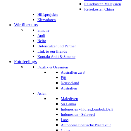
Reisekosten Malaysien
Reisekosten China
Hilfsprojekte
Klimadaten
Wir über uns
Simone
Andi
Nelio
Unterstützer und Partner
Link to our friends
Kontakt Andi & Simone
Fotofeelings
Pazifik & Ozeanien
Australien zu 3
Fiji
Neuseeland
Australien
Asien
Malediven
Sri Lanka
Indonesien - Flores,Lombok,Bali
Indonesien - Sulawesi
Laos
Autonome tibetische Praefektur
China