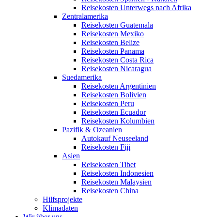
Reisekosten Unterwegs nach Afrika
Zentralamerika
Reisekosten Guatemala
Reisekosten Mexiko
Reisekosten Belize
Reisekosten Panama
Reisekosten Costa Rica
Reisekosten Nicaragua
Suedamerika
Reisekosten Argentinien
Reisekosten Bolivien
Reisekosten Peru
Reisekosten Ecuador
Reisekosten Kolumbien
Pazifik & Ozeanien
Autokauf Neuseeland
Reisekosten Fiji
Asien
Reisekosten Tibet
Reisekosten Indonesien
Reisekosten Malaysien
Reisekosten China
Hilfsprojekte
Klimadaten
Wir über uns