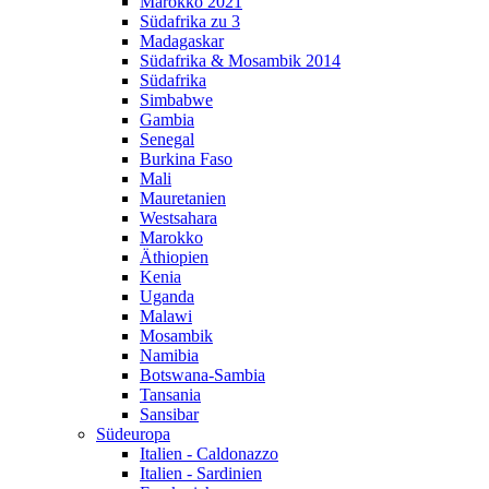
Marokko 2021
Südafrika zu 3
Madagaskar
Südafrika & Mosambik 2014
Südafrika
Simbabwe
Gambia
Senegal
Burkina Faso
Mali
Mauretanien
Westsahara
Marokko
Äthiopien
Kenia
Uganda
Malawi
Mosambik
Namibia
Botswana-Sambia
Tansania
Sansibar
Südeuropa
Italien - Caldonazzo
Italien - Sardinien