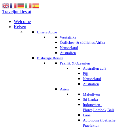
Traveljunkies.at
Welcome
Reisen
Unsere Autos
Westafrika
Östliches- & südliches Afrika
Neuseeland
Australien
Bisherige Reisen
Pazifik & Ozeanien
Australien zu 3
Fiji
Neuseeland
Australien
Asien
Malediven
Sri Lanka
Indonesien -
Flores,Lombok,Bali
Laos
Autonome tibetische
Praefektur