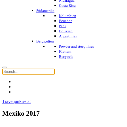
Nicaragua
Costa Rica
Südamerika
Kolumbien
Ecuador
Peru
Bolivien
Argentinien
Bergwelten
Powder and steep lines
Klettern
Bergwelt
Traveljunkies.at
Mexiko 2017