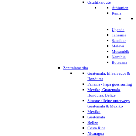
Ostafrikaroute
Äthiopien
Kenia
Uganda
Tansania
Sansibar
Malawi
Mosambik
Namibia
Botsuana
Zentralamerika
Guatemala, El Salvador &
Honduras
Panama - Papa goes surfing
Mexiko, Guatemala,
Honduras, Belize
Simone alleine unterwegs
Guatemala & Mexiko
Mexiko
Guatemala
Belize
Costa Rica
Nicaragua