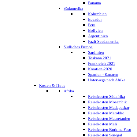
Panama
Südamerika
Kolumbien
Ecuador
Peru
Bolivien
Argentinien
Fazit Suedamerika
Südliches Europa
Sardinien
Toskana 2021
Frankreich 2021
Kroatien-2020
Spanien - Kanaren
Unterwegs nach Afrika
Kosten & Tipps
Afrika
Reisekosten Südafrika
Reisekosten Mosambik
Reisekosten Madagaskar
Reisekosten Marokko
Reisekosten Mauretanien
Reisekosten Mali
Reisekosten Burkina Faso
Reisekosten Senegal