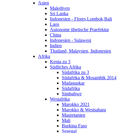
Asien
Malediven
Sri Lanka
Indonesien - Flores,Lombok,Bali
Laos
Autonome tibetische Praefektur
China
Indonesien - Sulawesi
Indien
Thailand, Malaysien, Indonesien
Afrika
Kenia zu 3
Südliches Afrika
Südafrika zu 3
Südafrika & Mosambik 2014
Madagaskar
Südafrika
Simbabwe
Westafrika
Marokko 2021
Marokko & Westsahara
Mauretanien
Mali
Burkina Faso
Senegal