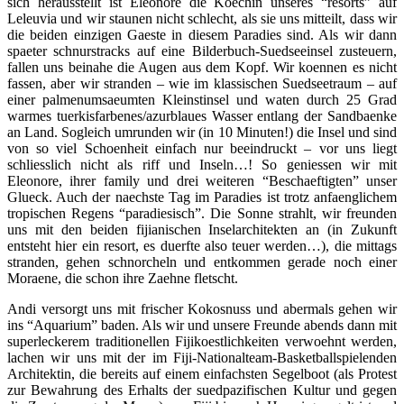
sich herausstellt ist Eleonore die Koechin unseres “resorts” auf
Leleuvia und wir staunen nicht schlecht, als sie uns mitteilt, dass wir
die beiden einzigen Gaeste in diesem Paradies sind. Als wir dann
spaeter schnurstracks auf eine Bilderbuch-Suedseeinsel zusteuern,
fallen uns beinahe die Augen aus dem Kopf. Wir koennen es nicht
fassen, aber wir stranden – wie im klassischen Suedseetraum – auf
einer palmenumsaeumten Kleinstinsel und waten durch 25 Grad
warmes tuerkisfarbenes/azurblaues Wasser entlang der Sandbaenke
an Land. Sogleich umrunden wir (in 10 Minuten!) die Insel und sind
von so viel Schoenheit einfach nur beeindruckt – vor uns liegt
schliesslich nicht als riff und Inseln…! So geniessen wir mit
Eleonore, ihrer family und drei weiteren “Beschaeftigten” unser
Glueck. Auch der naechste Tag im Paradies ist trotz anfaenglichem
tropischen Regens “paradiesisch”. Die Sonne strahlt, wir freunden
uns mit den beiden fijianischen Inselarchitekten an (in Zukunft
entsteht hier ein resort, es duerfte also teuer werden…), die mittags
stranden, gehen schnorcheln und entkommen gerade noch einer
Moraene, die schon ihre Zaehne fletscht.
Andi versorgt uns mit frischer Kokosnuss und abermals gehen wir
ins “Aquarium” baden. Als wir und unsere Freunde abends dann mit
superleckerem traditionellen Fijikoestlichkeiten verwoehnt werden,
lachen wir uns mit der im Fiji-Nationalteam-Basketballspielenden
Architektin, die bereits auf einem einfachsten Segelboot (als Protest
zur Bewahrung des Erhalts der suedpazifischen Kultur und gegen