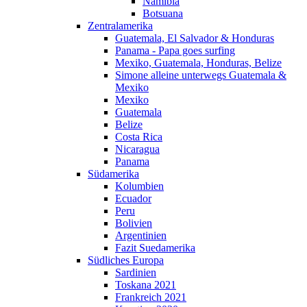
Namibia
Botsuana
Zentralamerika
Guatemala, El Salvador & Honduras
Panama - Papa goes surfing
Mexiko, Guatemala, Honduras, Belize
Simone alleine unterwegs Guatemala &
Mexiko
Mexiko
Guatemala
Belize
Costa Rica
Nicaragua
Panama
Südamerika
Kolumbien
Ecuador
Peru
Bolivien
Argentinien
Fazit Suedamerika
Südliches Europa
Sardinien
Toskana 2021
Frankreich 2021