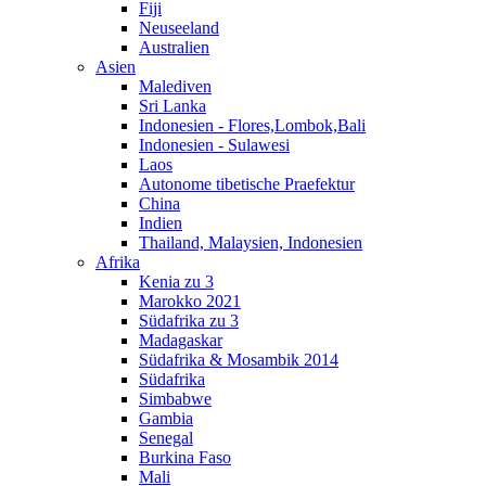
Fiji
Neuseeland
Australien
Asien
Malediven
Sri Lanka
Indonesien - Flores,Lombok,Bali
Indonesien - Sulawesi
Laos
Autonome tibetische Praefektur
China
Indien
Thailand, Malaysien, Indonesien
Afrika
Kenia zu 3
Marokko 2021
Südafrika zu 3
Madagaskar
Südafrika & Mosambik 2014
Südafrika
Simbabwe
Gambia
Senegal
Burkina Faso
Mali