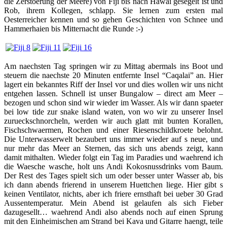
die Zerstoerung der Meere) von Fiji bis nach Hawai gesegelt ist und
Rob, ihrem Kollegen, schlapp. Sie lernen zum ersten mal
Oesterreicher kennen und so gehen Geschichten von Schnee und
Hammerhaien bis Mitternacht die Runde :-)
Am naechsten Tag springen wir zu Mittag abermals ins Boot und
steuern die naechste 20 Minuten entfernte Insel “Caqalai” an. Hier
lagert ein bekanntes Riff der Insel vor und dies wollen wir uns nicht
entgehen lassen. Schnell ist unser Bungalow – direct am Meer –
bezogen und schon sind wir wieder im Wasser. Als wir dann spaeter
bei low tide zur snake island waten, von wo wir zu unserer Insel
zurueckschnorcheln, werden wir auch glatt mit bunten Korallen,
Fischschwaermen, Rochen und einer Riesenschildkroete belohnt.
Die Unterwasserwelt bezaubert uns immer wieder auf s neue, und
nur mehr das Meer an Sternen, das sich uns abends zeigt, kann
damit mithalten. Wieder folgt ein Tag im Paradies und waehrend ich
die Waesche wasche, holt uns Andi Kokosnussdrinks vom Baum.
Der Rest des Tages spielt sich um oder besser unter Wasser ab, bis
ich dann abends frierend in unserem Huettchen liege. Hier gibt s
keinen Ventilator, nichts, aber ich friere ernsthaft bei ueber 30 Grad
Aussentemperatur. Mein Abend ist gelaufen als sich Fieber
dazugesellt… waehrend Andi also abends noch auf einen Sprung
mit den Einheimischen am Strand bei Kava und Gitarre haengt, teile