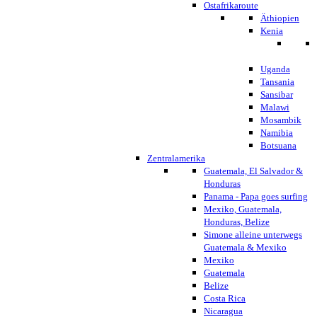
Ostafrikaroute
Äthiopien
Kenia
Uganda
Tansania
Sansibar
Malawi
Mosambik
Namibia
Botsuana
Zentralamerika
Guatemala, El Salvador &
Honduras
Panama - Papa goes surfing
Mexiko, Guatemala,
Honduras, Belize
Simone alleine unterwegs
Guatemala & Mexiko
Mexiko
Guatemala
Belize
Costa Rica
Nicaragua