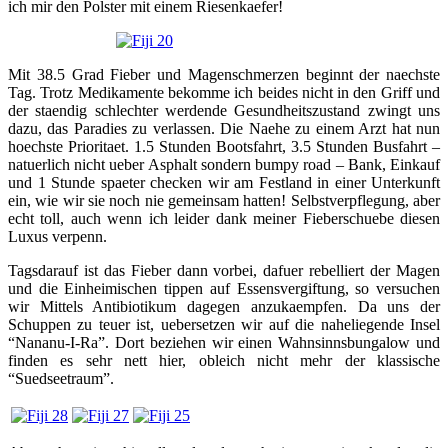
ich mir den Polster mit einem Riesenkaefer!
Mit 38.5 Grad Fieber und Magenschmerzen beginnt der naechste
Tag. Trotz Medikamente bekomme ich beides nicht in den Griff und
der staendig schlechter werdende Gesundheitszustand zwingt uns
dazu, das Paradies zu verlassen. Die Naehe zu einem Arzt hat nun
hoechste Prioritaet. 1.5 Stunden Bootsfahrt, 3.5 Stunden Busfahrt –
natuerlich nicht ueber Asphalt sondern bumpy road – Bank, Einkauf
und 1 Stunde spaeter checken wir am Festland in einer Unterkunft
ein, wie wir sie noch nie gemeinsam hatten! Selbstverpflegung, aber
echt toll, auch wenn ich leider dank meiner Fieberschuebe diesen
Luxus verpenn.
Tagsdarauf ist das Fieber dann vorbei, dafuer rebelliert der Magen
und die Einheimischen tippen auf Essensvergiftung, so versuchen
wir Mittels Antibiotikum dagegen anzukaempfen. Da uns der
Schuppen zu teuer ist, uebersetzen wir auf die naheliegende Insel
“Nananu-I-Ra”. Dort beziehen wir einen Wahnsinnsbungalow und
finden es sehr nett hier, obleich nicht mehr der klassische
“Suedseetraum”.