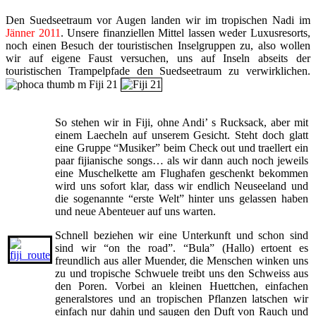
Den Suedseetraum vor Augen landen wir im tropischen Nadi im
Jänner 2011
. Unsere finanziellen Mittel lassen weder Luxusresorts,
noch einen Besuch der touristischen Inselgruppen zu, also wollen
wir auf eigene Faust versuchen, uns auf Inseln abseits der
touristischen Trampelpfade den Suedseetraum zu verwirklichen.
So stehen wir in Fiji, ohne Andi’ s Rucksack, aber mit
einem Laecheln auf unserem Gesicht. Steht doch glatt
eine Gruppe “Musiker” beim Check out und traellert ein
paar fijianische songs… als wir dann auch noch jeweils
eine Muschelkette am Flughafen geschenkt bekommen
wird uns sofort klar, dass wir endlich Neuseeland und
die sogenannte “erste Welt” hinter uns gelassen haben
und neue Abenteuer auf uns warten.
Schnell beziehen wir eine Unterkunft und schon sind
sind wir “on the road”. “Bula” (Hallo) ertoent es
freundlich aus aller Muender, die Menschen winken uns
zu und tropische Schwuele treibt uns den Schweiss aus
den Poren. Vorbei an kleinen Huettchen, einfachen
generalstores und an tropischen Pflanzen latschen wir
einfach nur dahin und saugen den Duft von Rauch und