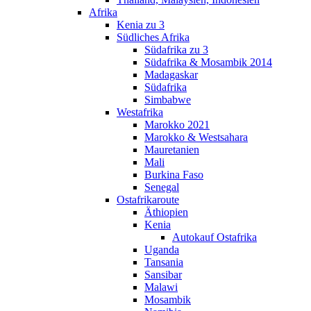
Afrika
Kenia zu 3
Südliches Afrika
Südafrika zu 3
Südafrika & Mosambik 2014
Madagaskar
Südafrika
Simbabwe
Westafrika
Marokko 2021
Marokko & Westsahara
Mauretanien
Mali
Burkina Faso
Senegal
Ostafrikaroute
Äthiopien
Kenia
Autokauf Ostafrika
Uganda
Tansania
Sansibar
Malawi
Mosambik