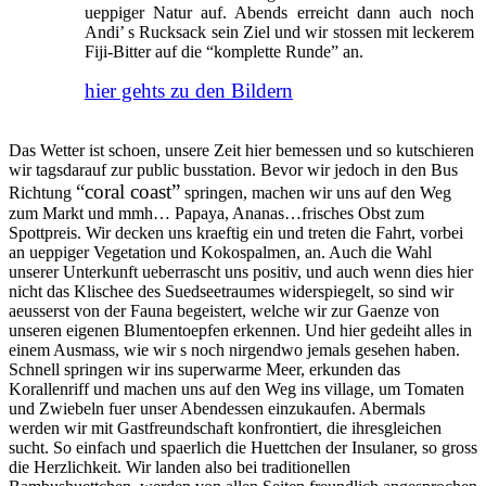
ueppiger Natur auf. Abends erreicht dann auch noch
Andi’ s Rucksack sein Ziel und wir stossen mit leckerem
Fiji-Bitter auf die “komplette Runde” an.
hier gehts zu den Bildern
Das Wetter ist schoen, unsere Zeit hier bemessen und so kutschieren
wir tagsdarauf zur public busstation. Bevor wir jedoch in den Bus
“coral coast”
Richtung
springen, machen wir uns auf den Weg
zum Markt und mmh… Papaya, Ananas…frisches Obst zum
Spottpreis. Wir decken uns kraeftig ein und treten die Fahrt, vorbei
an ueppiger Vegetation und Kokospalmen, an. Auch die Wahl
unserer Unterkunft ueberrascht uns positiv, und auch wenn dies hier
nicht das Klischee des Suedseetraumes widerspiegelt, so sind wir
aeusserst von der Fauna begeistert, welche wir zur Gaenze von
unseren eigenen Blumentoepfen erkennen. Und hier gedeiht alles in
einem Ausmass, wie wir s noch nirgendwo jemals gesehen haben.
Schnell springen wir ins superwarme Meer, erkunden das
Korallenriff und machen uns auf den Weg ins village, um Tomaten
und Zwiebeln fuer unser Abendessen einzukaufen. Abermals
werden wir mit Gastfreundschaft konfrontiert, die ihresgleichen
sucht. So einfach und spaerlich die Huettchen der Insulaner, so gross
die Herzlichkeit. Wir landen also bei traditionellen