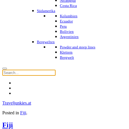
Nicaragua
Costa Rica
Südamerika
Kolumbien
Ecuador
Peru
Bolivien
Argentinien
Bergwelten
Powder and steep lines
Klettern
Bergwelt
Traveljunkies.at
Posted in
Fiji
.
Fiji