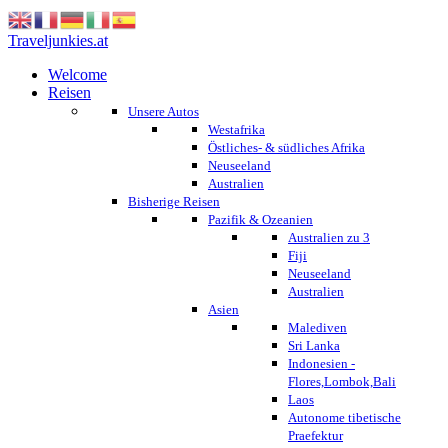
Traveljunkies.at
Welcome
Reisen
Unsere Autos
Westafrika
Östliches- & südliches Afrika
Neuseeland
Australien
Bisherige Reisen
Pazifik & Ozeanien
Australien zu 3
Fiji
Neuseeland
Australien
Asien
Malediven
Sri Lanka
Indonesien -
Flores,Lombok,Bali
Laos
Autonome tibetische
Praefektur