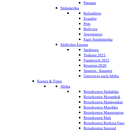
Panama
Südamerika
Kolumbien
Ecuador
Peru
Bolivien
Argentinien
Fazit Suedamerika
Südliches Europa
Sardinien
Toskana 2021
Frankreich 2021
Kroatien-2020
Spanien - Kanaren
Unterwegs nach Afrika
Kosten & Tipps
Afrika
Reisekosten Südafrika
Reisekosten Mosambik
Reisekosten Madagaskar
Reisekosten Marokko
Reisekosten Mauretanien
Reisekosten Mali
Reisekosten Burkina Faso
Reisekosten Senegal