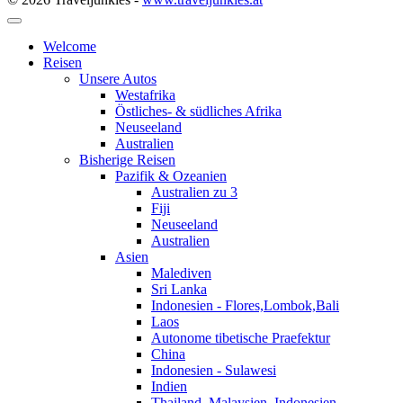
Welcome
Reisen
Unsere Autos
Westafrika
Östliches- & südliches Afrika
Neuseeland
Australien
Bisherige Reisen
Pazifik & Ozeanien
Australien zu 3
Fiji
Neuseeland
Australien
Asien
Malediven
Sri Lanka
Indonesien - Flores,Lombok,Bali
Laos
Autonome tibetische Praefektur
China
Indonesien - Sulawesi
Indien
Thailand, Malaysien, Indonesien