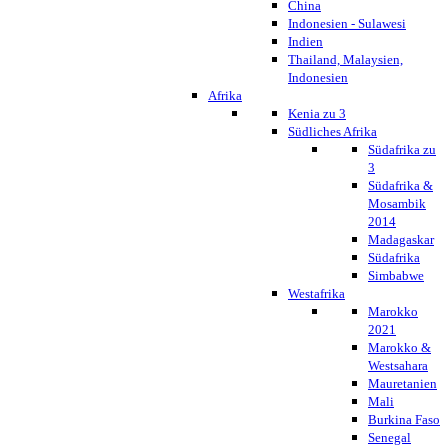
China
Indonesien - Sulawesi
Indien
Thailand, Malaysien,
Indonesien
Afrika
Kenia zu 3
Südliches Afrika
Südafrika zu
3
Südafrika &
Mosambik
2014
Madagaskar
Südafrika
Simbabwe
Westafrika
Marokko
2021
Marokko &
Westsahara
Mauretanien
Mali
Burkina Faso
Senegal