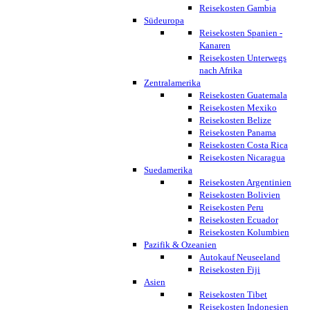
Reisekosten Gambia
Südeuropa
Reisekosten Spanien -
Kanaren
Reisekosten Unterwegs
nach Afrika
Zentralamerika
Reisekosten Guatemala
Reisekosten Mexiko
Reisekosten Belize
Reisekosten Panama
Reisekosten Costa Rica
Reisekosten Nicaragua
Suedamerika
Reisekosten Argentinien
Reisekosten Bolivien
Reisekosten Peru
Reisekosten Ecuador
Reisekosten Kolumbien
Pazifik & Ozeanien
Autokauf Neuseeland
Reisekosten Fiji
Asien
Reisekosten Tibet
Reisekosten Indonesien