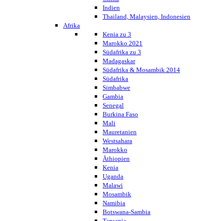
Indien
Thailand, Malaysien, Indonesien
Afrika
Kenia zu 3
Marokko 2021
Südafrika zu 3
Madagaskar
Südafrika & Mosambik 2014
Südafrika
Simbabwe
Gambia
Senegal
Burkina Faso
Mali
Mauretanien
Westsahara
Marokko
Äthiopien
Kenia
Uganda
Malawi
Mosambik
Namibia
Botswana-Sambia
Tansania