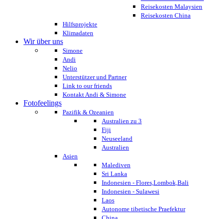
Reisekosten Malaysien
Reisekosten China
Hilfsprojekte
Klimadaten
Wir über uns
Simone
Andi
Nelio
Unterstützer und Partner
Link to our friends
Kontakt Andi & Simone
Fotofeelings
Pazifik & Ozeanien
Australien zu 3
Fiji
Neuseeland
Australien
Asien
Malediven
Sri Lanka
Indonesien - Flores,Lombok,Bali
Indonesien - Sulawesi
Laos
Autonome tibetische Praefektur
China