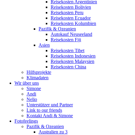
Reisekosten Argentinien
Reisekosten Bolivien
Reisekosten Peru
Reisekosten Ecuador
Reisekosten Kolumbien
Pazifik & Ozeanien
Autokauf Neuseeland
Reisekosten Fiji
Asien
Reisekosten Tibet
Reisekosten Indonesien
Reisekosten Malaysien
Reisekosten China
Hilfsprojekte
Klimadaten
Wir über uns
Simone
Andi
Nelio
Unterstützer und Partner
Link to our friends
Kontakt Andi & Simone
Fotofeelings
Pazifik & Ozeanien
Australien zu 3