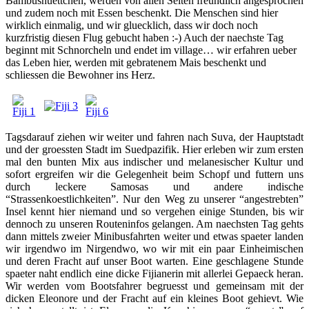
Bambushuettchen, werden von allen Seiten freundlich angesprochen
und zudem noch mit Essen beschenkt. Die Menschen sind hier
wirklich einmalig, und wir gluecklich, dass wir doch noch
kurzfristig diesen Flug gebucht haben :-) Auch der naechste Tag
beginnt mit Schnorcheln und endet im village… wir erfahren ueber
das Leben hier, werden mit gebratenem Mais beschenkt und
schliessen die Bewohner ins Herz.
Tagsdarauf ziehen wir weiter und fahren nach Suva, der Hauptstadt
und der groessten Stadt im Suedpazifik. Hier erleben wir zum ersten
mal den bunten Mix aus indischer und melanesischer Kultur und
sofort ergreifen wir die Gelegenheit beim Schopf und futtern uns
durch leckere Samosas und andere indische
“Strassenkoestlichkeiten”. Nur den Weg zu unserer “angestrebten”
Insel kennt hier niemand und so vergehen einige Stunden, bis wir
dennoch zu unseren Routeninfos gelangen. Am naechsten Tag gehts
dann mittels zweier Minibusfahrten weiter und etwas spaeter landen
wir irgendwo im Nirgendwo, wo wir mit ein paar Einheimischen
und deren Fracht auf unser Boot warten. Eine geschlagene Stunde
spaeter naht endlich eine dicke Fijianerin mit allerlei Gepaeck heran.
Wir werden vom Bootsfahrer begruesst und gemeinsam mit der
dicken Eleonore und der Fracht auf ein kleines Boot gehievt. Wie