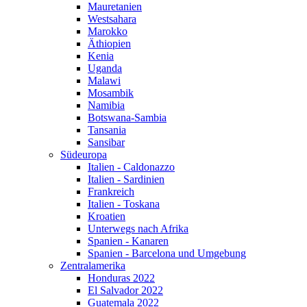
Mauretanien
Westsahara
Marokko
Äthiopien
Kenia
Uganda
Malawi
Mosambik
Namibia
Botswana-Sambia
Tansania
Sansibar
Südeuropa
Italien - Caldonazzo
Italien - Sardinien
Frankreich
Italien - Toskana
Kroatien
Unterwegs nach Afrika
Spanien - Kanaren
Spanien - Barcelona und Umgebung
Zentralamerika
Honduras 2022
El Salvador 2022
Guatemala 2022