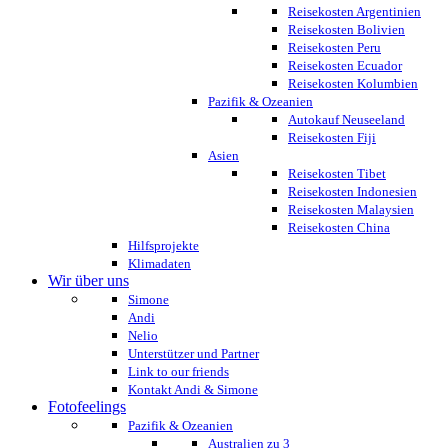
Reisekosten Argentinien
Reisekosten Bolivien
Reisekosten Peru
Reisekosten Ecuador
Reisekosten Kolumbien
Pazifik & Ozeanien
Autokauf Neuseeland
Reisekosten Fiji
Asien
Reisekosten Tibet
Reisekosten Indonesien
Reisekosten Malaysien
Reisekosten China
Hilfsprojekte
Klimadaten
Wir über uns
Simone
Andi
Nelio
Unterstützer und Partner
Link to our friends
Kontakt Andi & Simone
Fotofeelings
Pazifik & Ozeanien
Australien zu 3