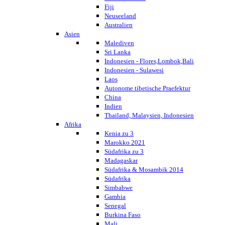
Fiji
Neuseeland
Australien
Asien
Malediven
Sri Lanka
Indonesien - Flores,Lombok,Bali
Indonesien - Sulawesi
Laos
Autonome tibetische Praefektur
China
Indien
Thailand, Malaysien, Indonesien
Afrika
Kenia zu 3
Marokko 2021
Südafrika zu 3
Madagaskar
Südafrika & Mosambik 2014
Südafrika
Simbabwe
Gambia
Senegal
Burkina Faso
Mali