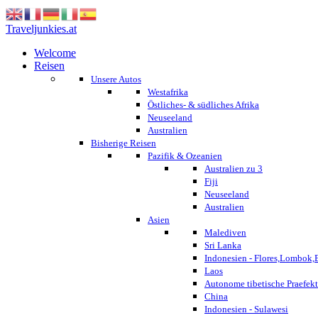
Traveljunkies.at
Welcome
Reisen
Unsere Autos
Westafrika
Östliches- & südliches Afrika
Neuseeland
Australien
Bisherige Reisen
Pazifik & Ozeanien
Australien zu 3
Fiji
Neuseeland
Australien
Asien
Malediven
Sri Lanka
Indonesien - Flores,Lombok,
Laos
Autonome tibetische Praefekt
China
Indonesien - Sulawesi