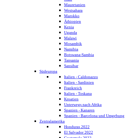
Mauretanien
Westsahara
Marokko
Äthiopien
Kenia
Uganda
Malawi
Mosambik
Namibia
Botswana-Sambia
Tansania
Sansibar
Südeuropa
Italien - Caldonazzo
Italien - Sardinien
Frankreich
Italien - Toskana
Kroatien
Unterwegs nach Afrika
Spanien - Kanaren
Spanien - Barcelona und Umgebung
Zentralamerika
Honduras 2022
El Salvador 2022
Guatemala 2022