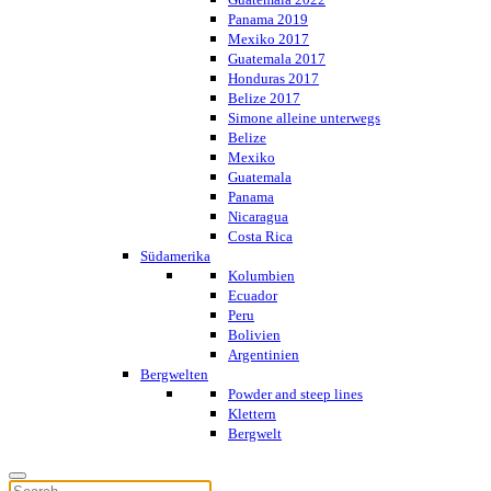
Panama 2019
Mexiko 2017
Guatemala 2017
Honduras 2017
Belize 2017
Simone alleine unterwegs
Belize
Mexiko
Guatemala
Panama
Nicaragua
Costa Rica
Südamerika
Kolumbien
Ecuador
Peru
Bolivien
Argentinien
Bergwelten
Powder and steep lines
Klettern
Bergwelt