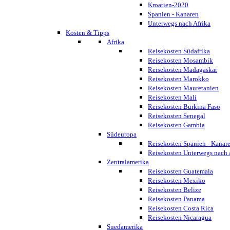
Kroatien-2020
Spanien - Kanaren
Unterwegs nach Afrika
Kosten & Tipps
Afrika
Reisekosten Südafrika
Reisekosten Mosambik
Reisekosten Madagaskar
Reisekosten Marokko
Reisekosten Mauretanien
Reisekosten Mali
Reisekosten Burkina Faso
Reisekosten Senegal
Reisekosten Gambia
Südeuropa
Reisekosten Spanien - Kanar
Reisekosten Unterwegs nach 
Zentralamerika
Reisekosten Guatemala
Reisekosten Mexiko
Reisekosten Belize
Reisekosten Panama
Reisekosten Costa Rica
Reisekosten Nicaragua
Suedamerika