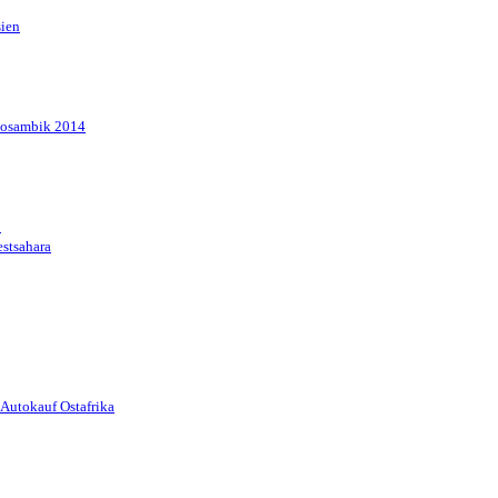
sien
Mosambik 2014
1
stsahara
Autokauf Ostafrika