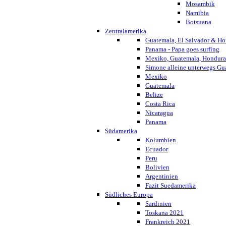
Mosambik
Namibia
Botsuana
Zentralamerika
Guatemala, El Salvador & Ho
Panama - Papa goes surfing
Mexiko, Guatemala, Honduras
Simone alleine unterwegs G
Mexiko
Guatemala
Belize
Costa Rica
Nicaragua
Panama
Südamerika
Kolumbien
Ecuador
Peru
Bolivien
Argentinien
Fazit Suedamerika
Südliches Europa
Sardinien
Toskana 2021
Frankreich 2021