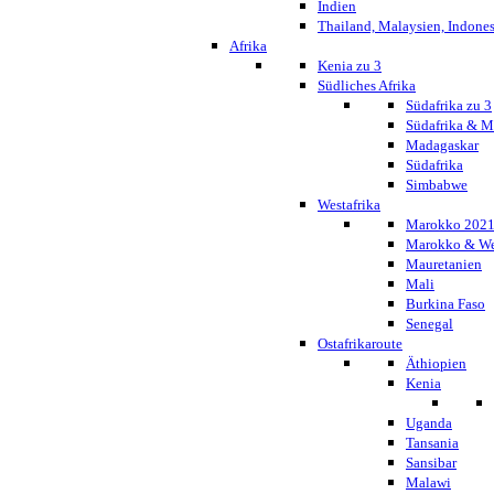
Indien
Thailand, Malaysien, Indone
Afrika
Kenia zu 3
Südliches Afrika
Südafrika zu 3
Südafrika & 
Madagaskar
Südafrika
Simbabwe
Westafrika
Marokko 202
Marokko & We
Mauretanien
Mali
Burkina Faso
Senegal
Ostafrikaroute
Äthiopien
Kenia
Uganda
Tansania
Sansibar
Malawi