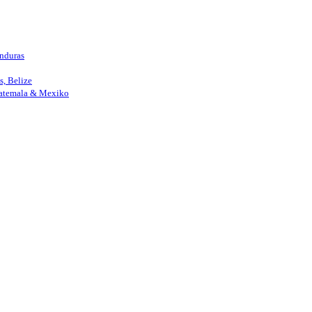
nduras
, Belize
uatemala & Mexiko