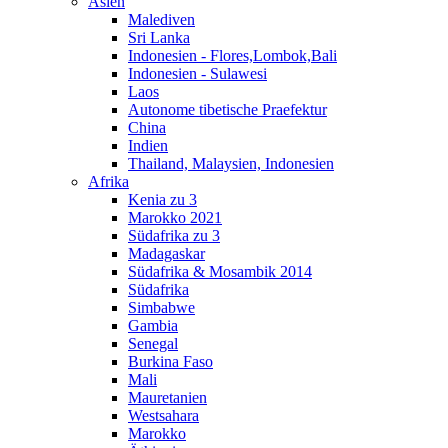
Asien
Malediven
Sri Lanka
Indonesien - Flores,Lombok,Bali
Indonesien - Sulawesi
Laos
Autonome tibetische Praefektur
China
Indien
Thailand, Malaysien, Indonesien
Afrika
Kenia zu 3
Marokko 2021
Südafrika zu 3
Madagaskar
Südafrika & Mosambik 2014
Südafrika
Simbabwe
Gambia
Senegal
Burkina Faso
Mali
Mauretanien
Westsahara
Marokko