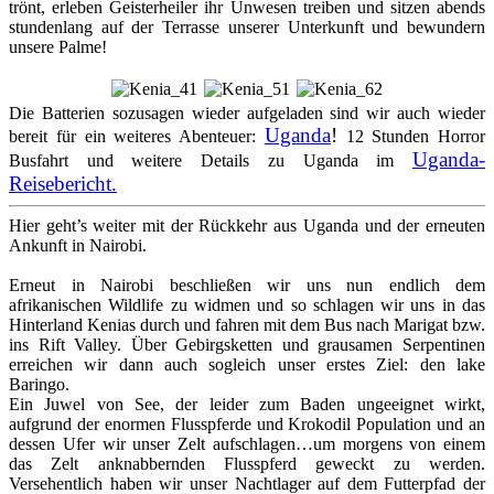
trönt, erleben Geisterheiler ihr Unwesen treiben und sitzen abends
stundenlang auf der Terrasse unserer Unterkunft und bewundern
unsere Palme!
Die Batterien sozusagen wieder aufgeladen sind wir auch wieder
Uganda
!
bereit für ein weiteres Abenteuer:
12 Stunden Horror
Uganda-
Busfahrt und weitere Details zu Uganda im
Reisebericht.
Hier geht’s weiter mit der Rückkehr aus Uganda und der erneuten
Ankunft in Nairobi.
Erneut in Nairobi beschließen wir uns nun endlich dem
afrikanischen Wildlife zu widmen und so schlagen wir uns in das
Hinterland Kenias durch und fahren mit dem Bus nach Marigat bzw.
ins Rift Valley. Über Gebirgsketten und grausamen Serpentinen
erreichen wir dann auch sogleich unser erstes Ziel: den lake
Baringo.
Ein Juwel von See, der leider zum Baden ungeeignet wirkt,
aufgrund der enormen Flusspferde und Krokodil Population und an
dessen Ufer wir unser Zelt aufschlagen…um morgens von einem
das Zelt anknabbernden Flusspferd geweckt zu werden.
Versehentlich haben wir unser Nachtlager auf dem Futterpfad der