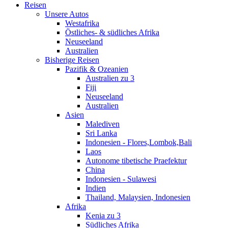
Reisen
Unsere Autos
Westafrika
Östliches- & südliches Afrika
Neuseeland
Australien
Bisherige Reisen
Pazifik & Ozeanien
Australien zu 3
Fiji
Neuseeland
Australien
Asien
Malediven
Sri Lanka
Indonesien - Flores,Lombok,Bali
Laos
Autonome tibetische Praefektur
China
Indonesien - Sulawesi
Indien
Thailand, Malaysien, Indonesien
Afrika
Kenia zu 3
Südliches Afrika