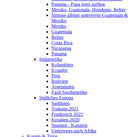
Panama - Papa goes surfing
Mexiko, Guatemala, Honduras, Belize
Simone alleine unterwegs Guatemala &
Mexiko
Mexiko
Guatemala
Belize
Costa Rica
Nicaragua
Panama
Südamerika
Kolumbien
Ecuador
Peru
Bolivien
Argentinien
Fazit Suedamerika
Südliches Europa
Sardinien
Toskana 2021
Frankreich 2021
Kroatien-2020
Spanien - Kanaren
Unterwegs nach Afrika
Kosten & Tipps