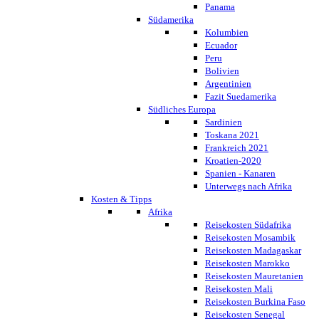
Panama
Südamerika
Kolumbien
Ecuador
Peru
Bolivien
Argentinien
Fazit Suedamerika
Südliches Europa
Sardinien
Toskana 2021
Frankreich 2021
Kroatien-2020
Spanien - Kanaren
Unterwegs nach Afrika
Kosten & Tipps
Afrika
Reisekosten Südafrika
Reisekosten Mosambik
Reisekosten Madagaskar
Reisekosten Marokko
Reisekosten Mauretanien
Reisekosten Mali
Reisekosten Burkina Faso
Reisekosten Senegal