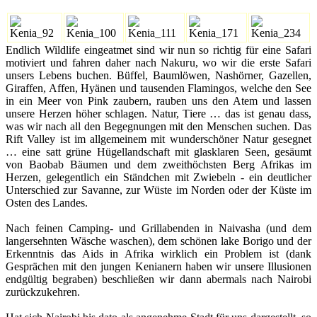
Endlich Wildlife eingeatmet sind wir nun so richtig für eine Safari
motiviert und fahren daher nach Nakuru, wo wir die erste Safari
unsers Lebens buchen. Büffel, Baumlöwen, Nashörner, Gazellen,
Giraffen, Affen, Hyänen und tausenden Flamingos, welche den See
in ein Meer von Pink zaubern, rauben uns den Atem und lassen
unsere Herzen höher schlagen. Natur, Tiere … das ist genau dass,
was wir nach all den Begegnungen mit den Menschen suchen. Das
Rift Valley ist im allgemeinem mit wunderschöner Natur gesegnet
… eine satt grüne Hügellandschaft mit glasklaren Seen, gesäumt
von Baobab Bäumen und dem zweithöchsten Berg Afrikas im
Herzen, gelegentlich ein Ständchen mit Zwiebeln - ein deutlicher
Unterschied zur Savanne, zur Wüste im Norden oder der Küste im
Osten des Landes.
Nach feinen Camping- und Grillabenden in Naivasha (und dem
langersehnten Wäsche waschen), dem schönen lake Borigo und der
Erkenntnis das Aids in Afrika wirklich ein Problem ist (dank
Gesprächen mit den jungen Kenianern haben wir unsere Illusionen
endgültig begraben) beschließen wir dann abermals nach Nairobi
zurückzukehren.