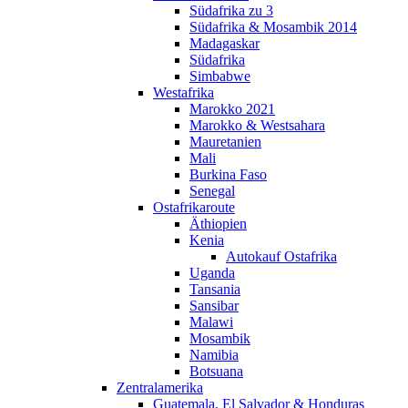
Südafrika zu 3
Südafrika & Mosambik 2014
Madagaskar
Südafrika
Simbabwe
Westafrika
Marokko 2021
Marokko & Westsahara
Mauretanien
Mali
Burkina Faso
Senegal
Ostafrikaroute
Äthiopien
Kenia
Autokauf Ostafrika
Uganda
Tansania
Sansibar
Malawi
Mosambik
Namibia
Botsuana
Zentralamerika
Guatemala, El Salvador & Honduras