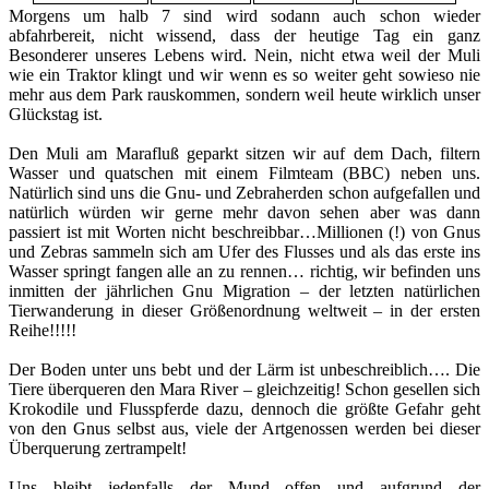
Morgens um halb 7 sind wird sodann auch schon wieder
abfahrbereit, nicht wissend, dass der heutige Tag ein ganz
Besonderer unseres Lebens wird. Nein, nicht etwa weil der Muli
wie ein Traktor klingt und wir wenn es so weiter geht sowieso nie
mehr aus dem Park rauskommen, sondern weil heute wirklich unser
Glückstag ist.
Den Muli am Marafluß geparkt sitzen wir auf dem Dach, filtern
Wasser und quatschen mit einem Filmteam (BBC) neben uns.
Natürlich sind uns die Gnu- und Zebraherden schon aufgefallen und
natürlich würden wir gerne mehr davon sehen aber was dann
passiert ist mit Worten nicht beschreibbar…Millionen (!) von Gnus
und Zebras sammeln sich am Ufer des Flusses und als das erste ins
Wasser springt fangen alle an zu rennen… richtig, wir befinden uns
inmitten der jährlichen Gnu Migration – der letzten natürlichen
Tierwanderung in dieser Größenordnung weltweit – in der ersten
Reihe!!!!!
Der Boden unter uns bebt und der Lärm ist unbeschreiblich…. Die
Tiere überqueren den Mara River – gleichzeitig! Schon gesellen sich
Krokodile und Flusspferde dazu, dennoch die größte Gefahr geht
von den Gnus selbst aus, viele der Artgenossen werden bei dieser
Überquerung zertrampelt!
Uns bleibt jedenfalls der Mund offen und aufgrund der