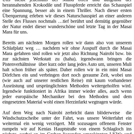
herannahenden Krokodile und Flusspferde erreicht das Schauspiel
eine Spannung, besser als in einem Thriller. Nach dieser ersten
Überquerung erleben wir dieses Naturschauspiel an einer anderen
Stelle des Flusses nochmals …tief berührt und demütig gegenüber
der Natur endet dieser wunderschöne und letzte Tag in der Masai
Mara für uns.
Bereits am nächsten Morgen rollen wir dann also von unserem
Schlafplatz weg … nachdem wir ohne Auspuff durch die Masai
Mara gefahren sind rollen wir jetzt also Richtung Nairobi bzw. bis
zur nächsten Werkstatt zu (haha), irgendwann bringen die
Pistenverhältnisse über kurz oder lang jedes Auto um, unseren Muli
halt schon früher als später. Daher rollen wir in ein mini Masai
Dörfchen ein und verbringen dort noch geraume Zeit, wobei uns
(wie auch auf unserer restlichen Reise) mit kaum vorhandener
Ausrüstung und ursprünglichsten Methoden weitergeholfen wird.
Irgendwie funktioniert in Afrika immer wieder alles, auch wenn
jeder europäische Mechaniker bei den Methoden und dem
eingesetzten Material wohl einen Herzinfarkt wegtragen würde.
Auf dem Weg nach Nairobi zerbricht dann blöderweise die
Windschutzscheibe unter der Fahrt, was unsere Weiterfahrt ein
weitermal ein wenig verzögert. Mit sozusagen offenem Fenster
rumpeln wir auf Kenias Hauptstraße von einem Schlagloch ins