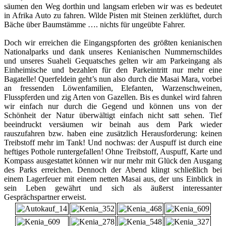
säumen den Weg dorthin und langsam erleben wir was es bedeutet
in Afrika Auto zu fahren. Wilde Pisten mit Steinen zerklüftet, durch
Bäche über Baumstämme …. nichts für ungeübte Fahrer.
Doch wir erreichen die Eingangspforten des größten kenianischen
Nationalparks und dank unseres Kenianischen Nummernschildes
und unseres Suaheli Gequatsches gelten wir am Parkeingang als
Einheimische und bezahlen für den Parkeintritt nur mehr eine
Bagatelle! Querfeldein geht’s nun also durch die Masai Mara, vorbei
an fressenden Löwenfamilien, Elefanten, Warzenschweinen,
Flusspferden und zig Arten von Gazellen. Bis es dunkel wird fahren
wir einfach nur durch die Gegend und können uns von der
Schönheit der Natur überwältigt einfach nicht satt sehen. Tief
beeindruckt versäumen wir beinah aus dem Park wieder
rauszufahren bzw. haben eine zusätzlich Herausforderung: keinen
Treibstoff mehr im Tank! Und nochwas: der Auspuff ist durch eine
heftiges Pothole runtergefallen! Ohne Treibstoff, Auspuff, Karte und
Kompass ausgestattet können wir nur mehr mit Glück den Ausgang
des Parks erreichen. Dennoch der Abend klingt schließlich bei
einem Lagerfeuer mit einem netten Masai aus, der uns Einblick in
sein Leben gewährt und sich als äußerst interessanter
Gesprächspartner erweist.