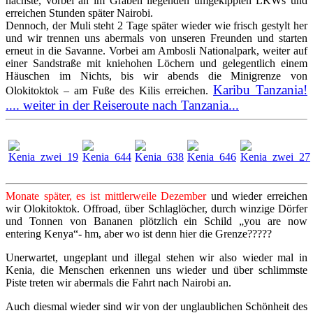
nächste, vorbei an im Graben liegenden umgekippten LKWs und
erreichen Stunden später Nairobi.
Dennoch, der Muli steht 2 Tage später wieder wie frisch gestylt her
und wir trennen uns abermals von unseren Freunden und starten
erneut in die Savanne. Vorbei am Ambosli Nationalpark, weiter auf
einer Sandstraße mit kniehohen Löchern und gelegentlich einem
Häuschen im Nichts, bis wir abends die Minigrenze von
Karibu Tanzania!
Olokitoktok – am Fuße des Kilis erreichen.
.... weiter in der Reiseroute nach Tanzania...
Monate später, es ist mittlerweile Dezember
und wieder erreichen
wir Olokitoktok. Offroad, über Schlaglöcher, durch winzige Dörfer
und Tonnen von Bananen plötzlich ein Schild „you are now
entering Kenya“- hm, aber wo ist denn hier die Grenze?????
Unerwartet, ungeplant und illegal stehen wir also wieder mal in
Kenia, die Menschen erkennen uns wieder und über schlimmste
Piste treten wir abermals die Fahrt nach Nairobi an.
Auch diesmal wieder sind wir von der unglaublichen Schönheit des