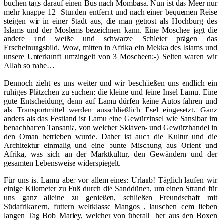
buchen tags darauf einen Bus nach Mombasa. Nun ist das Meer nur
mehr knappe 12 Stunden entfernt und nach einer bequemen Reise
steigen wir in einer Stadt aus, die man getrost als Hochburg des
Islams und der Moslems bezeichnen kann. Eine Moschee jagt die
andere und weiße und schwarze Schleier prägen das
Erscheinungsbild. Wow, mitten in Afrika ein Mekka des Islams und
unsere Unterkunft umzingelt von 3 Moscheen;-) Selten waren wir
Allah so nahe…
Dennoch zieht es uns weiter und wir beschließen uns endlich ein
ruhiges Plätzchen zu suchen: die kleine und feine Insel Lamu. Eine
gute Entscheidung, denn auf Lamu dürfen keine Autos fahren und
als Transportmittel werden ausschließlich Esel eingesetzt. Ganz
anders als das Festland ist Lamu eine Gewürzinsel wie Sansibar im
benachbarten Tansania, von welcher Sklaven- und Gewürzhandel in
den Oman betrieben wurde. Daher ist auch die Kultur und die
Architektur einmalig und eine bunte Mischung aus Orient und
Afrika, was sich an der Marktkultur, den Gewändern und der
gesamten Lebensweise widerspiegelt.
Für uns ist Lamu aber vor allem eines: Urlaub! Täglich laufen wir
einige Kilometer zu Fuß durch die Sanddünen, um einen Strand für
uns ganz alleine zu genießen, schließen Freundschaft mit
Südafrikanern, futtern weltklasse Mangos , lauschen dem lieben
langen Tag Bob Marley, welcher von überall her aus den Boxen