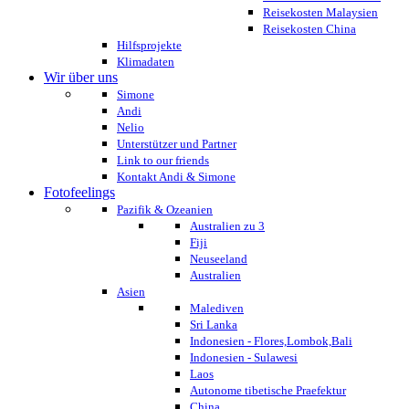
Reisekosten Malaysien
Reisekosten China
Hilfsprojekte
Klimadaten
Wir über uns
Simone
Andi
Nelio
Unterstützer und Partner
Link to our friends
Kontakt Andi & Simone
Fotofeelings
Pazifik & Ozeanien
Australien zu 3
Fiji
Neuseeland
Australien
Asien
Malediven
Sri Lanka
Indonesien - Flores,Lombok,Bali
Indonesien - Sulawesi
Laos
Autonome tibetische Praefektur
China