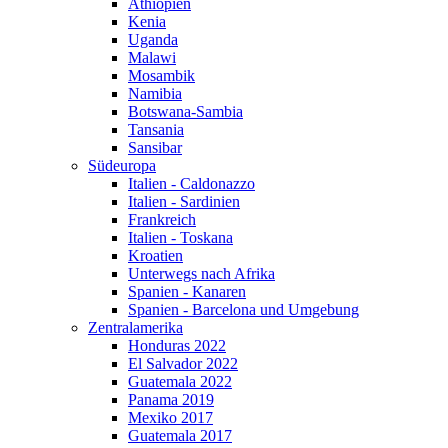
Äthiopien
Kenia
Uganda
Malawi
Mosambik
Namibia
Botswana-Sambia
Tansania
Sansibar
Südeuropa
Italien - Caldonazzo
Italien - Sardinien
Frankreich
Italien - Toskana
Kroatien
Unterwegs nach Afrika
Spanien - Kanaren
Spanien - Barcelona und Umgebung
Zentralamerika
Honduras 2022
El Salvador 2022
Guatemala 2022
Panama 2019
Mexiko 2017
Guatemala 2017