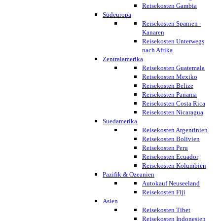
Reisekosten Gambia
Südeuropa
Reisekosten Spanien -
Kanaren
Reisekosten Unterwegs
nach Afrika
Zentralamerika
Reisekosten Guatemala
Reisekosten Mexiko
Reisekosten Belize
Reisekosten Panama
Reisekosten Costa Rica
Reisekosten Nicaragua
Suedamerika
Reisekosten Argentinien
Reisekosten Bolivien
Reisekosten Peru
Reisekosten Ecuador
Reisekosten Kolumbien
Pazifik & Ozeanien
Autokauf Neuseeland
Reisekosten Fiji
Asien
Reisekosten Tibet
Reisekosten Indonesien