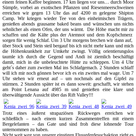
einem feinen Kaffee beginnen. 17 km liegen vor uns… durch Moor
Sümpfe, vorbei an exotischen Pflanzen und Riesenmeerschweinen
erreichen wir gegen 13 Uhr das auf 4200 m gelegene Shipton
Camp. Wir kriegen wieder Tee von den einheimischen Trägern,
genießen abends grausame baked beans und wünschen uns nichts
sehnlicher als einen Ofen, der uns wärmt. Die Höhe macht mir zu
schaffen und die Kälte plus der Atemnot und dem Kopfschmerz
sorgen für wenig Schlaf. Um 3 Uhr morgens brechen wir dann auf,
über Stock und Stein steil bergauf bis ich nicht mehr kann und mich
die Höhenkrankheit zur Umkehr zwingt. Völlig orientierungslos
taumle ich durch die Gegend und Andi ist ziemlich beschäftigt
damit, mich in die unbeleuchtete Hütte zu schleppen. Um 4 Uhr
geht´s daher zum zweiten Mal ins Schlafgemach. 2 Stunden schlaff
will ich mir noch gönnen bevor ich es ein zweites mal wage. Um 7
Uhr stehen wir erneut auf – um nochmals auf den Gipfel zu
stürmen. 2 Stunden später ist es dann soweit: geschafft, wir stehen
am Point Lenana auf 4985 m und genießen eine klare und
überwältigende Aussicht über das Rift Valley!!!
Trotz eines äußerst strapaziösen Rückweges erreichen wir
schließlich – nach einem kurzen Zusammentreffen mit einem
Bergelefanten – das Gate und sind froh diese lohnende Tour
unternommen zu haben.
Nicht weit weg von unserer einstigen Flusspferdesuchaktion zieht es