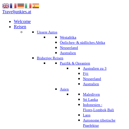
Traveljunkies.at
Welcome
Reisen
Unsere Autos
Westafrika
Östliches- & südliches Afrika
Neuseeland
Australien
Bisherige Reisen
Pazifik & Ozeanien
Australien zu 3
Fiji
Neuseeland
Australien
Asien
Malediven
Sri Lanka
Indonesien -
Flores,Lombok,Bali
Laos
Autonome tibetische
Praefektur