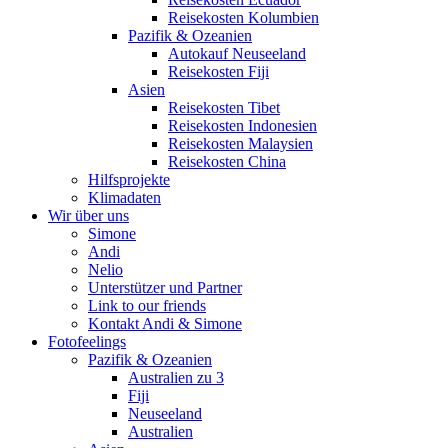
Reisekosten Kolumbien
Pazifik & Ozeanien
Autokauf Neuseeland
Reisekosten Fiji
Asien
Reisekosten Tibet
Reisekosten Indonesien
Reisekosten Malaysien
Reisekosten China
Hilfsprojekte
Klimadaten
Wir über uns
Simone
Andi
Nelio
Unterstützer und Partner
Link to our friends
Kontakt Andi & Simone
Fotofeelings
Pazifik & Ozeanien
Australien zu 3
Fiji
Neuseeland
Australien