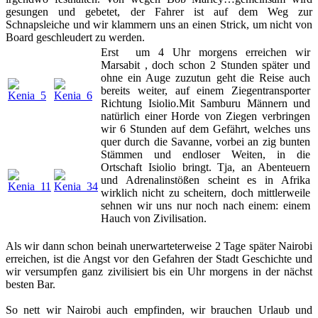
gesungen und gebetet, der Fahrer ist auf dem Weg zur
Schnapsleiche und wir klammern uns an einen Strick, um nicht von
Board geschleudert zu werden.
Erst um 4 Uhr morgens erreichen wir
Marsabit , doch schon 2 Stunden später und
ohne ein Auge zuzutun geht die Reise auch
bereits weiter, auf einem Ziegentransporter
Richtung Isiolio.
Mit Samburu Männern und
natürlich einer Horde von Ziegen verbringen
wir 6 Stunden auf dem Gefährt, welches uns
quer durch die Savanne, vorbei an zig bunten
Stämmen und endloser Weiten, in die
Ortschaft Isiolio bringt. Tja, an Abenteuern
und Adrenalinstößen scheint es in Afrika
wirklich nicht zu scheitern, doch mittlerweile
sehnen wir uns nur noch nach einem: einem
Hauch von Zivilisation.
Als wir dann schon beinah unerwarteterweise 2 Tage später Nairobi
erreichen, ist die Angst vor den Gefahren der Stadt Geschichte und
wir versumpfen ganz zivilisiert bis ein Uhr morgens in der nächst
besten Bar.
So nett wir Nairobi auch empfinden, wir brauchen Urlaub und