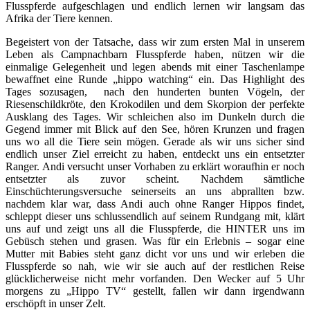
Flusspferde aufgeschlagen und endlich lernen wir langsam das
Afrika der Tiere kennen.
Begeistert von der Tatsache, dass wir zum ersten Mal in unserem
Leben als Campnachbarn Flusspferde haben, nützen wir die
einmalige Gelegenheit und legen abends mit einer Taschenlampe
bewaffnet eine Runde „hippo watching“ ein. Das Highlight des
Tages sozusagen, nach den hunderten bunten Vögeln, der
Riesenschildkröte, den Krokodilen und dem Skorpion der perfekte
Ausklang des Tages. Wir schleichen also im Dunkeln durch die
Gegend immer mit Blick auf den See, hören Krunzen und fragen
uns wo all die Tiere sein mögen. Gerade als wir uns sicher sind
endlich unser Ziel erreicht zu haben, entdeckt uns ein entsetzter
Ranger. Andi versucht unser Vorhaben zu erklärt woraufhin er noch
entsetzter als zuvor scheint. Nachdem sämtliche
Einschüchterungsversuche seinerseits an uns abprallten bzw.
nachdem klar war, dass Andi auch ohne Ranger Hippos findet,
schleppt dieser uns schlussendlich auf seinem Rundgang mit, klärt
uns auf und zeigt uns all die Flusspferde, die HINTER uns im
Gebüsch stehen und grasen. Was für ein Erlebnis – sogar eine
Mutter mit Babies steht ganz dicht vor uns und wir erleben die
Flusspferde so nah, wie wir sie auch auf der restlichen Reise
glücklicherweise nicht mehr vorfanden. Den Wecker auf 5 Uhr
morgens zu „Hippo TV“ gestellt, fallen wir dann irgendwann
erschöpft in unser Zelt.