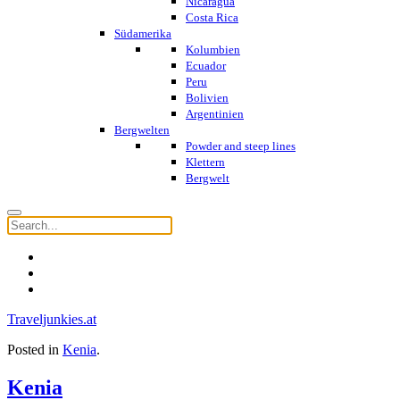
Nicaragua
Costa Rica
Südamerika
Kolumbien
Ecuador
Peru
Bolivien
Argentinien
Bergwelten
Powder and steep lines
Klettern
Bergwelt
Traveljunkies.at
Posted in
Kenia
.
Kenia