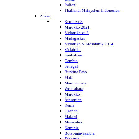
Indien
Thailand, Malaysien, Indonesien
Afrika
Kenia zu 3
Marokko 2021
Südafrika zu 3
Madagaskar
Südafrika & Mosambik 2014
Südafrika
Simbabwe
Gambia
Senegal
Burkina Faso
Mali
Mauretanien
Westsahara
Marokko
Äthiopien
Kenia
Uganda
Malawi
Mosambik
Namibia
Botswana-Sambia
Tansania