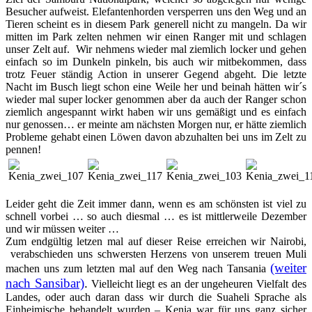
Besucher aufweist. Elefantenhorden versperren uns den Weg und an
Tieren scheint es in diesem Park generell nicht zu mangeln. Da wir
mitten im Park zelten nehmen wir einen Ranger mit und schlagen
unser Zelt auf. Wir nehmens wieder mal ziemlich locker und gehen
einfach so im Dunkeln pinkeln, bis auch wir mitbekommen, dass
trotz Feuer ständig Action in unserer Gegend abgeht. Die letzte
Nacht im Busch liegt schon eine Weile her und beinah hätten wir´s
wieder mal super locker genommen aber da auch der Ranger schon
ziemlich angespannt wirkt haben wir uns gemäßigt und es einfach
nur genossen… er meinte am nächsten Morgen nur, er hätte ziemlich
Probleme gehabt einen Löwen davon abzuhalten bei uns im Zelt zu
pennen!
Leider geht die Zeit immer dann, wenn es am schönsten ist viel zu
schnell vorbei … so auch diesmal … es ist mittlerweile Dezember
und wir müssen weiter …
Zum endgültig letzen mal auf dieser Reise erreichen wir Nairobi,
verabschieden uns schwersten Herzens von unserem treuen Muli
(weiter
machen uns zum letzten mal auf den Weg nach Tansania
nach Sansibar)
.
Vielleicht liegt es an der ungeheuren Vielfalt des
Landes, oder auch daran dass wir durch die Suaheli Sprache als
Einheimische behandelt wurden – Kenia war für uns ganz sicher