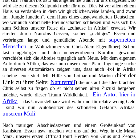
Hat sich Nairobi bis dato als angenehme Stadt für uns dargestellt, so
wird sie zu diesem Zeitpunkt mehr für uns. Dies ist vor allem einem
Haus zu verdanken in dem wir glücklicherweise landen, und zwar
im „Jungle Junction“, dem Haus eines ausgewanderten Deutschen,
wo wir auch sofort nette Freundschaften schließen und was sich bis
zum Schluss unserer Reise als „zuhause in Afrika“ erweist. Wir
streifen durch Nairobis Gassen, kochen „richtiges“ Essen und
supernetten
verbringen lange und gemütliche Abende mit
Menschen
im Wohnzimmer von Chris (dem Eigentümer). Schon
fast eingebürgert und den neuerworbenen Komfort gewohnt
verschiebt sich die Abreise tagtäglich aufs Neue. Mit dem eigenem
Auto durch Afrika, das war nun unser neuer Plan. Tagelange suche
an diversen Automärkten zeigten uns, dass auch 4x4 in Afrika
hier der
scheine teuer sind. Mit Hilfe von Lothar und Marion (
Link zu ihrer Seite:
Naturetrail
)
die uns auf die Idee brachten
Chris selbst zu fragen ob er nicht seinen alten Zuzuki hergeben
Ein Auto, hier in
möchte, wurde dieser Traum Wirklichkeit.
Afrika
– das Unvorstellbare wird wahr und für relativ wenig Geld
sind wir nun Autobesitzer des schönsten Gefährts Afrikas:
unserem Muli
!
Nach traurigen Abschiedsszenen und einem Großeinkauf von
Kanistern, Essen usw. machen wir uns auf den Weg in die Masai
Mara, unserer ersten Offroad tour! Herden von Gnus und Zebras