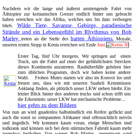
Nachdem wir die lange und äußerst anstrengende Fahrt von
Äthiopien zur kenianischen Grenze endlich hinter uns gebracht
haben erreichen wir das Afrika, welches uns bis dato verborgen
Wilde Tiere, Savanne, Gebirge, paradiesische
blieb.
Strände und ein Lebensgefühl im Rhythmus von Bob
Marley
harten Äthiopiens
treten an die Stelle des
.
Moyale,
unseren ersten Stopp in Kenia erreichen wir Ende
Juni.
Erster Tag, fünf Uhr morgens. Wir springen auf einen
Truck, um die Fahrt auf einer der gefährlichsten Strecken
dieses Kontinents anzutreten. Raubüberfälle gehören hier
zum üblichen Programm, doch wir haben keine andere
Wahl. Frohen Mutes starten wir also im Konvoi los und
freuen uns, dass wir mit unseren Suaheli Kenntnissen
Anklang finden, als plötzlich unser LKW stehen bleibt. Ein
letzter Blick hinter den anderen trucks und schon trifft uns
die Erkenntnis: unser LKW hat mechanische Probleme…
hier gehts zu dem Bildern
Von nun an wird gnadenlos halbstündlich ein Reifen geflickt und
auch die sonst so entspannten Afrikaner sind offensichtlich nervös
und ängstlich. Wir kommen kaum voran, einige Menschen sind
todkrank und können sich bei dem stürmischen Fahrstil kaum mehr
irgendwo festhalten. Von wegen Bob Marley…
gemeinsam wird