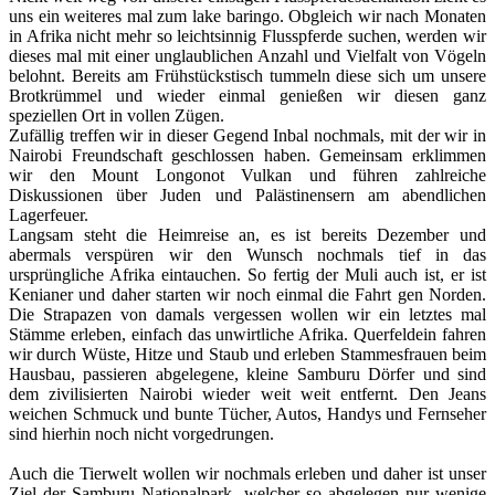
uns ein weiteres mal zum lake baringo. Obgleich wir nach Monaten
in Afrika nicht mehr so leichtsinnig Flusspferde suchen, werden wir
dieses mal mit einer unglaublichen Anzahl und Vielfalt von Vögeln
belohnt. Bereits am Frühstückstisch tummeln diese sich um unsere
Brotkrümmel und wieder einmal genießen wir diesen ganz
speziellen Ort in vollen Zügen.
Zufällig treffen wir in dieser Gegend Inbal nochmals, mit der wir in
Nairobi Freundschaft geschlossen haben. Gemeinsam erklimmen
wir den Mount Longonot Vulkan und führen zahlreiche
Diskussionen über Juden und Palästinensern am abendlichen
Lagerfeuer.
Langsam steht die Heimreise an, es ist bereits Dezember und
abermals verspüren wir den Wunsch nochmals tief in das
ursprüngliche Afrika eintauchen. So fertig der Muli auch ist, er ist
Kenianer und daher starten wir noch einmal die Fahrt gen Norden.
Die Strapazen von damals vergessen wollen wir ein letztes mal
Stämme erleben, einfach das unwirtliche Afrika. Querfeldein fahren
wir durch Wüste, Hitze und Staub und erleben Stammesfrauen beim
Hausbau, passieren abgelegene, kleine Samburu Dörfer und sind
dem zivilisierten Nairobi wieder weit weit entfernt. Den Jeans
weichen Schmuck und bunte Tücher, Autos, Handys und Fernseher
sind hierhin noch nicht vorgedrungen.
Auch die Tierwelt wollen wir nochmals erleben und daher ist unser
Ziel der Samburu Nationalpark, welcher so abgelegen nur wenige