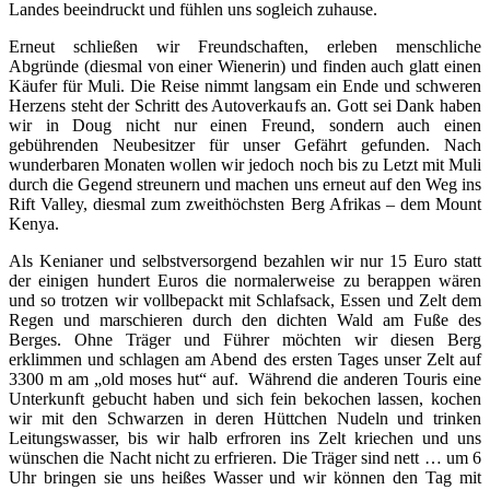
Landes beeindruckt und fühlen uns sogleich zuhause.
Erneut schließen wir Freundschaften, erleben menschliche
Abgründe (diesmal von einer Wienerin) und finden auch glatt einen
Käufer für Muli. Die Reise nimmt langsam ein Ende und schweren
Herzens steht der Schritt des Autoverkaufs an. Gott sei Dank haben
wir in Doug nicht nur einen Freund, sondern auch einen
gebührenden Neubesitzer für unser Gefährt gefunden. Nach
wunderbaren Monaten wollen wir jedoch noch bis zu Letzt mit Muli
durch die Gegend streunern und machen uns erneut auf den Weg ins
Rift Valley, diesmal zum zweithöchsten Berg Afrikas – dem Mount
Kenya.
Als Kenianer und selbstversorgend bezahlen wir nur 15 Euro statt
der einigen hundert Euros die normalerweise zu berappen wären
und so trotzen wir vollbepackt mit Schlafsack, Essen und Zelt dem
Regen und marschieren durch den dichten Wald am Fuße des
Berges. Ohne Träger und Führer möchten wir diesen Berg
erklimmen und schlagen am Abend des ersten Tages unser Zelt auf
3300 m am „old moses hut“ auf. Während die anderen Touris eine
Unterkunft gebucht haben und sich fein bekochen lassen, kochen
wir mit den Schwarzen in deren Hüttchen Nudeln und trinken
Leitungswasser, bis wir halb erfroren ins Zelt kriechen und uns
wünschen die Nacht nicht zu erfrieren. Die Träger sind nett … um 6
Uhr bringen sie uns heißes Wasser und wir können den Tag mit