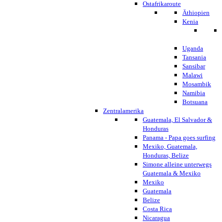
Ostafrikaroute
Äthiopien
Kenia
Uganda
Tansania
Sansibar
Malawi
Mosambik
Namibia
Botsuana
Zentralamerika
Guatemala, El Salvador &
Honduras
Panama - Papa goes surfing
Mexiko, Guatemala,
Honduras, Belize
Simone alleine unterwegs
Guatemala & Mexiko
Mexiko
Guatemala
Belize
Costa Rica
Nicaragua