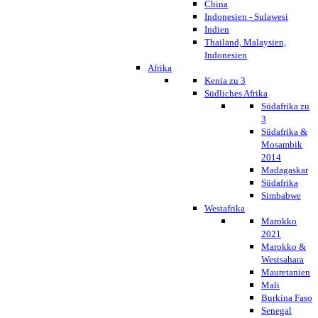
China
Indonesien - Sulawesi
Indien
Thailand, Malaysien,
Indonesien
Afrika
Kenia zu 3
Südliches Afrika
Südafrika zu
3
Südafrika &
Mosambik
2014
Madagaskar
Südafrika
Simbabwe
Westafrika
Marokko
2021
Marokko &
Westsahara
Mauretanien
Mali
Burkina Faso
Senegal