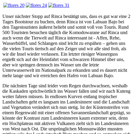
Unser nächster Stopp auf Rinca bestätigt uns, dass es gut war eine 2
Tages Bootstour zu buchen, denn Rinca ist von Labuan Bajo bei
den Tagestouristen äußerst beliebt und somit voll von Touris. Rund
500 Touristen besuchen täglich die Komodowarane auf Rinca und
auch wenn die Tierwelt auf Rinca interessant ist - Affen, Rehe,
Wasserbüffel, und Schlangen sind leicht zu erspähen – gehen uns
die vielen Touris tierisch auf den Zeiger und wir alle sind froh, als
wir die Insel wieder verlassen. Ein letzter riesiger Wasserguss
ergießt sich auf der Heimfahrt vom schwarzen Himmel über uns,
aber wir springen dennoch ins Wasser um die letzte
Unterwasserwelt im Nationalpark zu erkunden und es dauert nicht
mehr lange und wir erreichen den Hafen von Labuan Bajo.
Die nächsten Tage sind leider vom Regen durchwachsen, weshalb
die Kaskaden sprichwörtlich ins Wasser fallen und wir nach Kuteng
weiter fahren müssen. In endlosen Kurven entlang tropischer
Landschaften geht es langsam ins Landesinnere und die Landschaft
und Vegetation verändert sich nun stetig. Ist der Küstenstreifen von
einem Regenwald mit einer offenen Savannenlandschaft geprägt, so
könnte der Kontrast zum Landesinneren kaum extremer sein, denn
ein Hochplateau mit aktiven Vulkanen zieht sich im Landesinneren
von West nach Ost. Die ursprünglichen Monsunwälder mussten