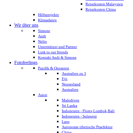
Reisekosten Malaysien
Reisekosten China
Hilfsprojekte
Klimadaten
Wir über uns
Simone
Andi
Nelio
Unterstützer und Partner
Link to our friends
Kontakt Andi & Simone
Fotofeelings
Pazifik & Ozeanien
Australien zu 3
Fiji
Neuseeland
Australien
Asien
Malediven
Sri Lanka
Indonesien - Flores,Lombok,Bali
Indonesien - Sulawesi
Laos
Autonome tibetische Praefektur
China