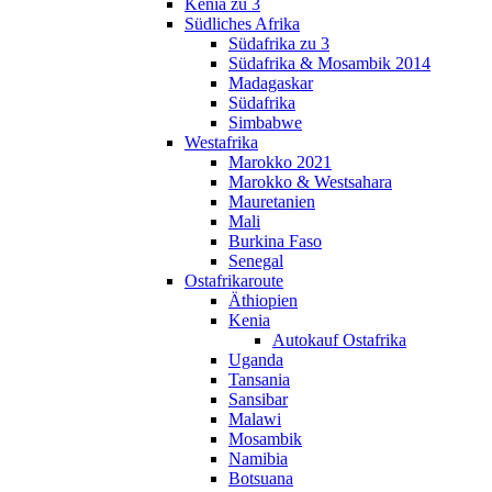
Kenia zu 3
Südliches Afrika
Südafrika zu 3
Südafrika & Mosambik 2014
Madagaskar
Südafrika
Simbabwe
Westafrika
Marokko 2021
Marokko & Westsahara
Mauretanien
Mali
Burkina Faso
Senegal
Ostafrikaroute
Äthiopien
Kenia
Autokauf Ostafrika
Uganda
Tansania
Sansibar
Malawi
Mosambik
Namibia
Botsuana