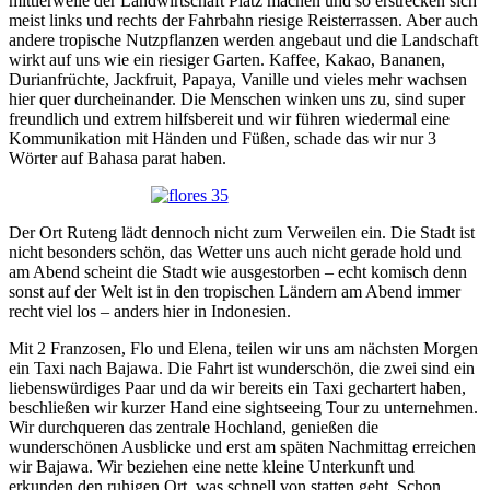
mittlerweile der Landwirtschaft Platz machen und so erstrecken sich
meist links und rechts der Fahrbahn riesige Reisterrassen. Aber auch
andere tropische Nutzpflanzen werden angebaut und die Landschaft
wirkt auf uns wie ein riesiger Garten. Kaffee, Kakao, Bananen,
Durianfrüchte, Jackfruit, Papaya, Vanille und vieles mehr wachsen
hier quer durcheinander. Die Menschen winken uns zu, sind super
freundlich und extrem hilfsbereit und wir führen wiedermal eine
Kommunikation mit Händen und Füßen, schade das wir nur 3
Wörter auf Bahasa parat haben.
Der Ort Ruteng lädt dennoch nicht zum Verweilen ein. Die Stadt ist
nicht besonders schön, das Wetter uns auch nicht gerade hold und
am Abend scheint die Stadt wie ausgestorben – echt komisch denn
sonst auf der Welt ist in den tropischen Ländern am Abend immer
recht viel los – anders hier in Indonesien.
Mit 2 Franzosen, Flo und Elena, teilen wir uns am nächsten Morgen
ein Taxi nach Bajawa. Die Fahrt ist wunderschön, die zwei sind ein
liebenswürdiges Paar und da wir bereits ein Taxi gechartert haben,
beschließen wir kurzer Hand eine sightseeing Tour zu unternehmen.
Wir durchqueren das zentrale Hochland, genießen die
wunderschönen Ausblicke und erst am späten Nachmittag erreichen
wir Bajawa. Wir beziehen eine nette kleine Unterkunft und
erkunden den ruhigen Ort, was schnell von statten geht. Schon