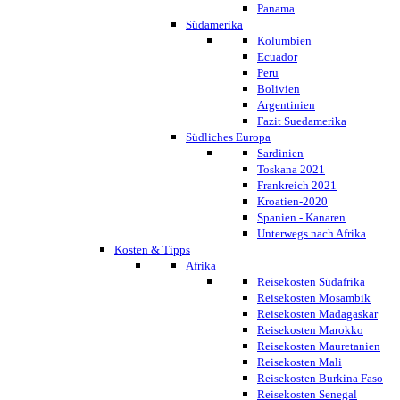
Panama
Südamerika
Kolumbien
Ecuador
Peru
Bolivien
Argentinien
Fazit Suedamerika
Südliches Europa
Sardinien
Toskana 2021
Frankreich 2021
Kroatien-2020
Spanien - Kanaren
Unterwegs nach Afrika
Kosten & Tipps
Afrika
Reisekosten Südafrika
Reisekosten Mosambik
Reisekosten Madagaskar
Reisekosten Marokko
Reisekosten Mauretanien
Reisekosten Mali
Reisekosten Burkina Faso
Reisekosten Senegal