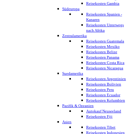
Reisekosten Gambia
Südeuropa
Reisekosten Spanien -
Kanaren
Reisekosten Unterwegs
nach Afrika
Zentralamerika
Reisekosten Guatemala
Reisekosten Mexiko
Reisekosten Belize
Reisekosten Panama
Reisekosten Costa Rica
Reisekosten Nicaragua
Suedamerika
Reisekosten Argentinien
Reisekosten Bolivien
Reisekosten Peru
Reisekosten Ecuador
Reisekosten Kolumbien
Pazifik & Ozeanien
Autokauf Neuseeland
Reisekosten Fiji
Asien
Reisekosten Tibet
Reisekosten Indonesien