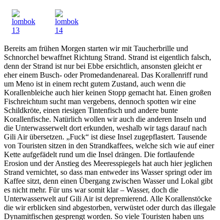
Bereits am frühen Morgen starten wir mit Taucherbrille und
Schnorchel bewaffnet Richtung Strand. Strand ist eigentlich falsch,
denn der Strand ist nur bei Ebbe ersichtlich, ansonsten gleicht er
eher einem Busch- oder Promedandenareal. Das Korallenriff rund
um Meno ist in einem recht gutem Zustand, auch wenn die
Korallenbleiche auch hier keinen Stopp gemacht hat. Einen großen
Fischreichtum sucht man vergebens, dennoch spotten wir eine
Schildkröte, einen riesigen Tintenfisch und andere bunte
Korallenfische. Natürlich wollen wir auch die anderen Inseln und
die Unterwasserwelt dort erkunden, weshalb wir tags darauf nach
Gili Air übersetzen. „Fuck“ ist diese Insel zugepflastert. Tausende
von Touristen sitzen in den Strandkaffees, welche sich wie auf einer
Kette aufgefädelt rund um die Insel drängen. Die fortlaufende
Erosion und der Anstieg des Meeresspiegels hat auch hier jeglichen
Strand vernichtet, so dass man entweder ins Wasser springt oder im
Kaffee sitzt, denn einen Übergang zwischen Wasser und Lokal gibt
es nicht mehr. Für uns war somit klar – Wasser, doch die
Unterwasserwelt auf Gili Air ist depremierend. Alle Korallenstöcke
die wir erblicken sind abgestorben, verwüstet oder durch das illegale
Dynamitfischen gesprengt worden. So viele Touristen haben uns