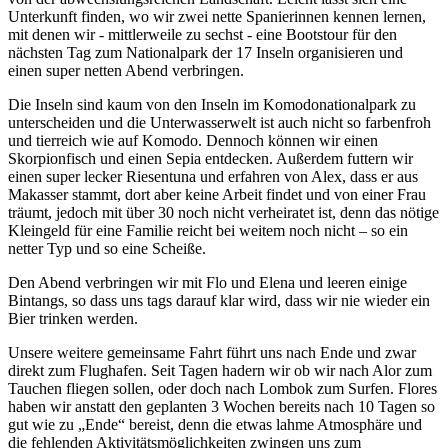
Unterkunft finden, wo wir zwei nette Spanierinnen kennen lernen,
mit denen wir - mittlerweile zu sechst - eine Bootstour für den
nächsten Tag zum Nationalpark der 17 Inseln organisieren und
einen super netten Abend verbringen.
Die Inseln sind kaum von den Inseln im Komodonationalpark zu
unterscheiden und die Unterwasserwelt ist auch nicht so farbenfroh
und tierreich wie auf Komodo. Dennoch können wir einen
Skorpionfisch und einen Sepia entdecken. Außerdem futtern wir
einen super lecker Riesentuna und erfahren von Alex, dass er aus
Makasser stammt, dort aber keine Arbeit findet und von einer Frau
träumt, jedoch mit über 30 noch nicht verheiratet ist, denn das nötige
Kleingeld für eine Familie reicht bei weitem noch nicht – so ein
netter Typ und so eine Scheiße.
Den Abend verbringen wir mit Flo und Elena und leeren einige
Bintangs, so dass uns tags darauf klar wird, dass wir nie wieder ein
Bier trinken werden.
Unsere weitere gemeinsame Fahrt führt uns nach Ende und zwar
direkt zum Flughafen. Seit Tagen hadern wir ob wir nach Alor zum
Tauchen fliegen sollen, oder doch nach Lombok zum Surfen. Flores
haben wir anstatt den geplanten 3 Wochen bereits nach 10 Tagen so
gut wie zu „Ende“ bereist, denn die etwas lahme Atmosphäre und
die fehlenden Aktivitätsmöglichkeiten zwingen uns zum