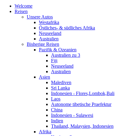
Welcome
Reisen
Unsere Autos
Westafrika
Östliches- & südliches Afrika
Neuseeland
Australien
Bisherige Reisen
Pazifik & Ozeanien
Australien zu 3
Fiji
Neuseeland
Australien
Asien
Malediven
Sri Lanka
Indonesien - Flores,Lombok,Bali
Laos
Autonome tibetische Praefektur
China
Indonesien - Sulawesi
Indien
Thailand, Malaysien, Indonesien
Afrika