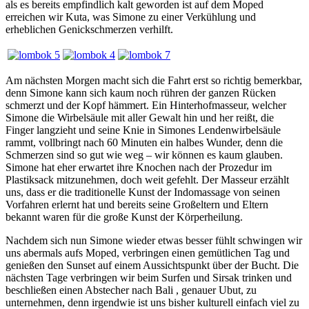
als es bereits empfindlich kalt geworden ist auf dem Moped
erreichen wir Kuta, was Simone zu einer Verkühlung und
erheblichen Genickschmerzen verhilft.
Am nächsten Morgen macht sich die Fahrt erst so richtig bemerkbar,
denn Simone kann sich kaum noch rühren der ganzen Rücken
schmerzt und der Kopf hämmert. Ein Hinterhofmasseur, welcher
Simone die Wirbelsäule mit aller Gewalt hin und her reißt, die
Finger langzieht und seine Knie in Simones Lendenwirbelsäule
rammt, vollbringt nach 60 Minuten ein halbes Wunder, denn die
Schmerzen sind so gut wie weg – wir können es kaum glauben.
Simone hat eher erwartet ihre Knochen nach der Prozedur im
Plastiksack mitzunehmen, doch weit gefehlt. Der Masseur erzählt
uns, dass er die traditionelle Kunst der Indomassage von seinen
Vorfahren erlernt hat und bereits seine Großeltern und Eltern
bekannt waren für die große Kunst der Körperheilung.
Nachdem sich nun Simone wieder etwas besser fühlt schwingen wir
uns abermals aufs Moped, verbringen einen gemütlichen Tag und
genießen den Sunset auf einem Aussichtspunkt über der Bucht. Die
nächsten Tage verbringen wir beim Surfen und Sirsak trinken und
beschließen einen Abstecher nach Bali , genauer Ubut, zu
unternehmen, denn irgendwie ist uns bisher kulturell einfach viel zu