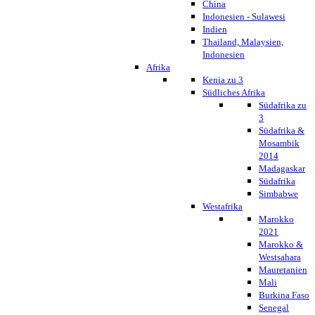
China
Indonesien - Sulawesi
Indien
Thailand, Malaysien,
Indonesien
Afrika
Kenia zu 3
Südliches Afrika
Südafrika zu
3
Südafrika &
Mosambik
2014
Madagaskar
Südafrika
Simbabwe
Westafrika
Marokko
2021
Marokko &
Westsahara
Mauretanien
Mali
Burkina Faso
Senegal