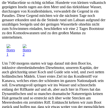
die Wallacelinie so richtig sichtbar. Hunderte von kleinen vulkanisch
geprägten Inseln ragen aus dem Meer und das türkisblaue Wasser,
durchzogen von Korallenbänken, verwandelt die Gegend in ein
Paradies. Diese Gegend möchten wir die nächsten Tage noch
genauer erkunden und da die Strände rund um Labuan aufgrund der
unzähligen Seeigeln und der geringen Wassertiefe ohnehin nicht
zum Schwimmen einladen, beschließen wir eine 2 Tages Bootstour
zu den Komodowaranen und zu den großen Mantas zu
unternehmen.
Um 7:00 morgens starten wir tags darauf mit dem Boot los,
inklusive ohrenbetäubenden Dieselmotor, unserem Kapitän, der
auch gleichzeitig unser Koch und Guide sein wird, und zwei netten
holländischen Mädels. Unser erstes Ziel ist das Korallenriff vor
Kanawa, welches eines der schönsten im ganzen Nationalpark sein
soll. Erwartungsvoll springen wir ins Wasser und schnorcheln
entlang der Riffkante auf und ab, aber auch hier in Flores hat das
Dynamitfischen und so manches dramatische Naturereignis keinen
Halt gemacht und so erstreckt sich über weite Strecken am
Meeresboden ein zerstörtes Riff. Enttäuscht kehren wir zum Boot
zurück und hoffen nur, dass wir etwas weiter von der menschlichen