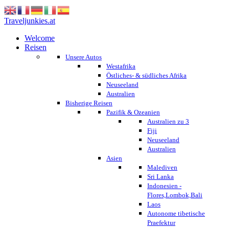
Traveljunkies.at
Welcome
Reisen
Unsere Autos
Westafrika
Östliches- & südliches Afrika
Neuseeland
Australien
Bisherige Reisen
Pazifik & Ozeanien
Australien zu 3
Fiji
Neuseeland
Australien
Asien
Malediven
Sri Lanka
Indonesien -
Flores,Lombok,Bali
Laos
Autonome tibetische
Praefektur