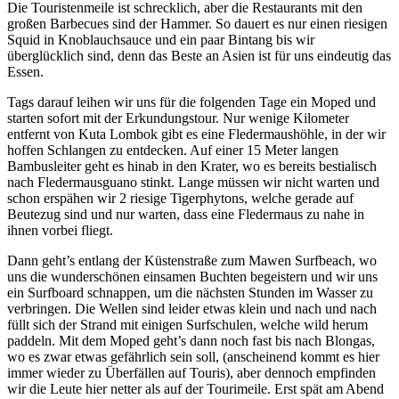
Die Touristenmeile ist schrecklich, aber die Restaurants mit den
großen Barbecues sind der Hammer. So dauert es nur einen riesigen
Squid in Knoblauchsauce und ein paar Bintang bis wir
überglücklich sind, denn das Beste an Asien ist für uns eindeutig das
Essen.
Tags darauf leihen wir uns für die folgenden Tage ein Moped und
starten sofort mit der Erkundungstour. Nur wenige Kilometer
entfernt von Kuta Lombok gibt es eine Fledermaushöhle, in der wir
hoffen Schlangen zu entdecken. Auf einer 15 Meter langen
Bambusleiter geht es hinab in den Krater, wo es bereits bestialisch
nach Fledermausguano stinkt. Lange müssen wir nicht warten und
schon erspähen wir 2 riesige Tigerphytons, welche gerade auf
Beutezug sind und nur warten, dass eine Fledermaus zu nahe in
ihnen vorbei fliegt.
Dann geht’s entlang der Küstenstraße zum Mawen Surfbeach, wo
uns die wunderschönen einsamen Buchten begeistern und wir uns
ein Surfboard schnappen, um die nächsten Stunden im Wasser zu
verbringen. Die Wellen sind leider etwas klein und nach und nach
füllt sich der Strand mit einigen Surfschulen, welche wild herum
paddeln. Mit dem Moped geht’s dann noch fast bis nach Blongas,
wo es zwar etwas gefährlich sein soll, (anscheinend kommt es hier
immer wieder zu Überfällen auf Touris), aber dennoch empfinden
wir die Leute hier netter als auf der Tourimeile. Erst spät am Abend