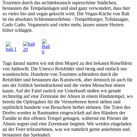
Touristen durch das architektonisch superschöne Städtchen,
bestaunen die Tempelanlagen und sind ganz verwundert, dass hier
so vieles bio und vegan gekocht wird. Die Vegan-Küche von Bali
ist ein absolutes Schlemmererlebnis –Tempehburger, Tofulasagne,
Gado Gado, Veganeseis und vieles mehr, lassen unsere Herzen
höher schlagen.
Tags darauf starten wir mit dem Moped zu den bekannt Reisefldern
von Jatiluwih. Die Unesco Reisfelder sind riesig und einfach nur
wunderschön. Hunderte von Touristen schlendern durch die
Reisfelder und bestaunen das Kunstwerk, aber dennoch ist auch für
uns der Anblick beeindruckend und die vielen Menschen stören
kaum. Auf der Fahrt zurück zur Unterkunft stoßen wir gerade
rechtzeitig auf eine Zermonie der Ahnen in einem Hindutempel, wo
bereits die Opfergaben für die Verstorbenen bereit stehen und
urplötzlich hunderte von Besuchern herbei strömen. Die Toten des
Dorfes werden in Bastmatten eingewickelt auf den Händern der
Familie in den offenen Tempel getragen, während ein Priester die
Ahnen segnet und eine Zeremonie beginnt. Wir werden eingeladen
an der Feier teilzunehmen, was wir natürlich gerne annehmen und
bestaunen das Spektakel.