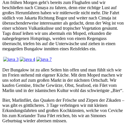
Am frühen Morgen geht’s bereits zum Flughafen und wir
beschließen nach Cimaya zu fahren, denn eine richtige Lust auf
großes Herumfahren haben wir mitlerweile nicht mehr. Die Fahrt
südlich von Jakarta Richtung Bogor und weiter nach Cimaja ist
überaschenderweise interessanter als gedacht, denn der Weg ist von
einer schönen Vulkankulisse und tropischer Vegetation gesäumt.
Tags drauf leihen wir uns abermals ein Moped, erkunden die
nahegelegenen Hotsprings, werden von einem Regenguss
überrascht, triefen bis auf die Unterwäsche und ziehen in einen
megageilen Bungalow inmitten eines Reisfeldes ein.
Der Bungalow ist zu allen Seiten hin offen und man fühlt sich wie
im Freien stehend mit eigener Küche. Mit dem Moped machen wir
uns sofort auf zum großen Markt in der nächsten Ortschaft. Wir
kaufen Gemüse, frische Gewürze, Obst, Seafood, ein Filet vom
Marlin und in der islamischen Kultur wohl das schwierigste „Bier“.
Bier, Marlinfilet, das Quaken der Frösche und Zirpen der Zikaden –
was gibt es göttlicheres. 3 Tage verbringen wir mit kleinen
Erkundungsfahrten und großen Kochkünsten, welche von Ceviche
bis zum Koriander Tuna Filet reichen, bis wir an Simones
Geburtstag wieder abreisen müssen.