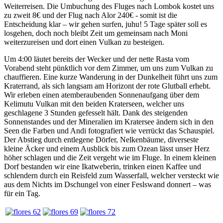
Weiterreisen. Die Umbuchung des Fluges nach Lombok kostet uns
zu zweit 8€ und der Flug nach Alor 240€ - somit ist die
Entscheidung klar – wir gehen surfen, juhu! 5 Tage später soll es
losgehen, doch noch bleibt Zeit um gemeinsam nach Moni
weiterzureisen und dort einen Vulkan zu besteigen.
Um 4:00 läutet bereits der Wecker und der nette Rasta vom
Vorabend steht pünktlich vor dem Zimmer, um uns zum Vulkan zu
chauffieren. Eine kurze Wanderung in der Dunkelheit führt uns zum
Kraterrand, als sich langsam am Horizont der rote Glutball erhebt.
Wir erleben einen atemberaubenden Sonnenaufgang über dem
Kelimutu Vulkan mit den beiden Kraterseen, welcher uns
geschlagene 3 Stunden gefesselt hält. Dank des steigenden
Sonnenstandes und der Mineralien im Kratersee ändern sich in den
Seen die Farben und Andi fotografiert wie verrückt das Schauspiel.
Der Abstieg durch entlegene Dörfer, Nelkenbäume, diverseste
kleine Äcker und einem Ausblick bis zum Ozean lässt unser Herz
höher schlagen und die Zeit vergeht wie im Fluge. In einem kleinen
Dorf bestanden wir eine Ikatweberin, trinken einen Kaffee und
schlendern durch ein Reisfeld zum Wasserfall, welcher versteckt wie
aus dem Nichts im Dschungel von einer Feslswand donnert – was
für ein Tag.