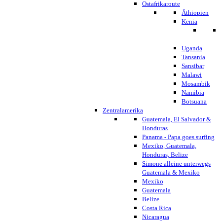
Ostafrikaroute
Äthiopien
Kenia
Uganda
Tansania
Sansibar
Malawi
Mosambik
Namibia
Botsuana
Zentralamerika
Guatemala, El Salvador &
Honduras
Panama - Papa goes surfing
Mexiko, Guatemala,
Honduras, Belize
Simone alleine unterwegs
Guatemala & Mexiko
Mexiko
Guatemala
Belize
Costa Rica
Nicaragua