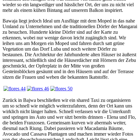
wieder so ein langweiliger und hässlicher Ort, der uns zu nicht viel
mehr als einem kühen Bintang auf unserem Balkon inspiriert.
Bawaja liegt jedoch Ideal um Ausflüge mit dem Moped in das nahe
Umland zu Unternehmen und die traditionellen Dörfer der Mangarai
zu besuchen. Hunderte kleine Dörfer sind auf der Karte zu
erkennen, wobei nur wenige davon leicht zugänglich sind. Wir
leihen uns am Morgen ein Moped und fahren durch satt grüne
Vegetation um das Dorf Luba und noch weitere Dörfer zu
bestaunen. Die Architektur der Jahrhunderte alten Häuser ist äußerst
interessant, schließlich sind die Häuserdächer mit Hörnern der Zebu
geschmückt, der Opferplatz in der Mitte von großen
Gesteinsblöcken gesäumt und in den Häusern und auf der Terrasse
sitzen die Frauen und weben die bekannten Ikatstoffe.
Zurück in Bajwa beschließen wir ein shared Taxi zu organisieren
um so schnell wie möglich weiterzufahren, denn der Ort kann uns
wirklich nicht länger halten. Schnell verlassen wir die Unterkunft
und springen ins Auto und wer sitzt bereits drinnen - Elena und Flo,
die beiden Franzosen. Gemeinsam kurven wir abermals weiter,
diesmal nach Riung. Dabei passieren wir Macadamia Bäume,
Avocado und Cassava Plantagen und machen immer wieder Fotos
von der abwechslungsreichen Landschaft. Leicht lässt sich eine