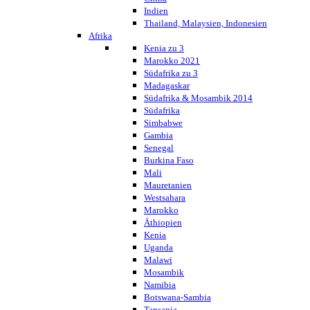
Indien
Thailand, Malaysien, Indonesien
Afrika
Kenia zu 3
Marokko 2021
Südafrika zu 3
Madagaskar
Südafrika & Mosambik 2014
Südafrika
Simbabwe
Gambia
Senegal
Burkina Faso
Mali
Mauretanien
Westsahara
Marokko
Äthiopien
Kenia
Uganda
Malawi
Mosambik
Namibia
Botswana-Sambia
Tansania