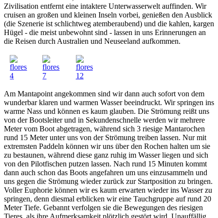
Zivilisation entfernt eine intaktere Unterwasserwelt auffinden. Wir
cruisen an großen und kleinen Inseln vorbei, genießen den Ausblick
(die Szenerie ist schlichtweg atemberaubend) und die kahlen, kargen
Hügel - die meist unbewohnt sind - lassen in uns Erinnerungen an
die Reisen durch Australien und Neuseeland aufkommen.
Am Mantapoint angekommen sind wir dann auch sofort von dem
wunderbar klaren und warmen Wasser beeindruckt. Wir springen ins
warme Nass und können es kaum glauben. Die Strömung reißt uns
von der Bootsleiter und in Sekundenschnelle werden wir mehrere
Meter vom Boot abgetragen, während sich 3 riesige Mantarochen
rund 15 Meter unter uns von der Strömung treiben lassen. Nur mit
extremsten Paddeln können wir uns über den Rochen halten um sie
zu bestaunen, während diese ganz ruhig im Wasser liegen und sich
von den Pilotfischen putzen lassen. Nach rund 15 Minuten kommt
dann auch schon das Boots angefahren um uns einzusammeln und
uns gegen die Strömung wieder zurück zur Startposition zu bringen.
Voller Euphorie können wir es kaum erwarten wieder ins Wasser zu
springen, denn diesmal erblicken wir eine Tauchgruppe auf rund 20
Meter Tiefe. Gebannt verfolgen sie die Bewegungen des riesigen
Tieres, als ihre Aufmerksamkeit plötzlich gestört wird. Unauffällig