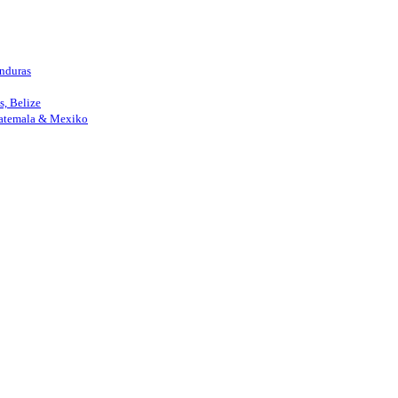
nduras
, Belize
uatemala & Mexiko