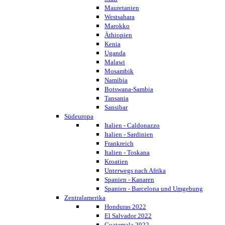
Mauretanien
Westsahara
Marokko
Äthiopien
Kenia
Uganda
Malawi
Mosambik
Namibia
Botswana-Sambia
Tansania
Sansibar
Südeuropa
Italien - Caldonazzo
Italien - Sardinien
Frankreich
Italien - Toskana
Kroatien
Unterwegs nach Afrika
Spanien - Kanaren
Spanien - Barcelona und Umgebung
Zentralamerika
Honduras 2022
El Salvador 2022
Guatemala 2022