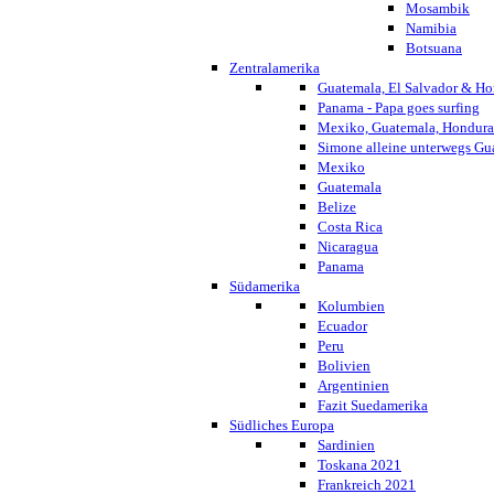
Mosambik
Namibia
Botsuana
Zentralamerika
Guatemala, El Salvador & Ho
Panama - Papa goes surfing
Mexiko, Guatemala, Honduras
Simone alleine unterwegs G
Mexiko
Guatemala
Belize
Costa Rica
Nicaragua
Panama
Südamerika
Kolumbien
Ecuador
Peru
Bolivien
Argentinien
Fazit Suedamerika
Südliches Europa
Sardinien
Toskana 2021
Frankreich 2021