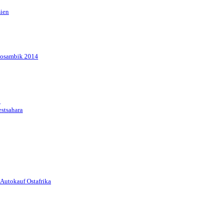
sien
Mosambik 2014
1
stsahara
Autokauf Ostafrika