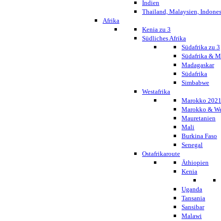
Indien
Thailand, Malaysien, Indone
Afrika
Kenia zu 3
Südliches Afrika
Südafrika zu 3
Südafrika & 
Madagaskar
Südafrika
Simbabwe
Westafrika
Marokko 202
Marokko & We
Mauretanien
Mali
Burkina Faso
Senegal
Ostafrikaroute
Äthiopien
Kenia
Uganda
Tansania
Sansibar
Malawi