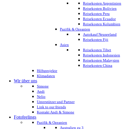
Reisekosten Argentinien
Reisekosten Bolivien
Reisekosten Peru
Reisekosten Ecuador
Reisekosten Kolumbien
Pazifik & Ozeanien
Autokauf Neuseeland
Reisekosten Fiji
Asien
Reisekosten Tibet
Reisekosten Indonesien
Reisekosten Malaysien
Reisekosten China
Hilfsprojekte
Klimadaten
Wir über uns
Simone
Andi
Nelio
Unterstützer und Partner
Link to our friends
Kontakt Andi & Simone
Fotofeelings
Pazifik & Ozeanien
Australien zu 3