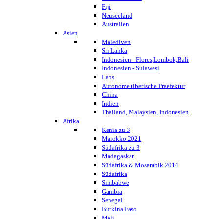
Fiji
Neuseeland
Australien
Asien
Malediven
Sri Lanka
Indonesien - Flores,Lombok,Bali
Indonesien - Sulawesi
Laos
Autonome tibetische Praefektur
China
Indien
Thailand, Malaysien, Indonesien
Afrika
Kenia zu 3
Marokko 2021
Südafrika zu 3
Madagaskar
Südafrika & Mosambik 2014
Südafrika
Simbabwe
Gambia
Senegal
Burkina Faso
Mali