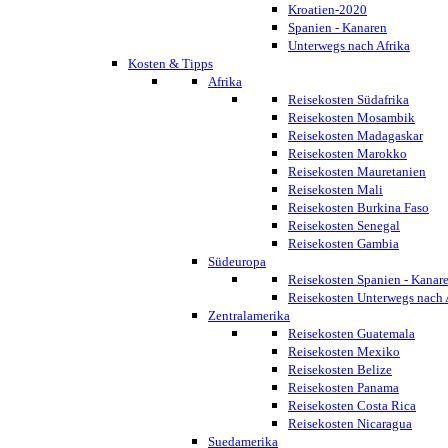
Kroatien-2020
Spanien - Kanaren
Unterwegs nach Afrika
Kosten & Tipps
Afrika
Reisekosten Südafrika
Reisekosten Mosambik
Reisekosten Madagaskar
Reisekosten Marokko
Reisekosten Mauretanien
Reisekosten Mali
Reisekosten Burkina Faso
Reisekosten Senegal
Reisekosten Gambia
Südeuropa
Reisekosten Spanien - Kanar
Reisekosten Unterwegs nach 
Zentralamerika
Reisekosten Guatemala
Reisekosten Mexiko
Reisekosten Belize
Reisekosten Panama
Reisekosten Costa Rica
Reisekosten Nicaragua
Suedamerika