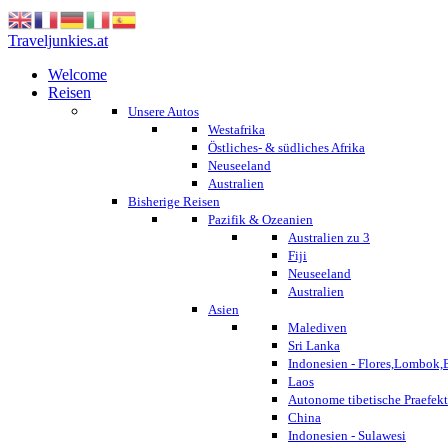
Traveljunkies.at
Welcome
Reisen
Unsere Autos
Westafrika
Östliches- & südliches Afrika
Neuseeland
Australien
Bisherige Reisen
Pazifik & Ozeanien
Australien zu 3
Fiji
Neuseeland
Australien
Asien
Malediven
Sri Lanka
Indonesien - Flores,Lombok,
Laos
Autonome tibetische Praefekt
China
Indonesien - Sulawesi