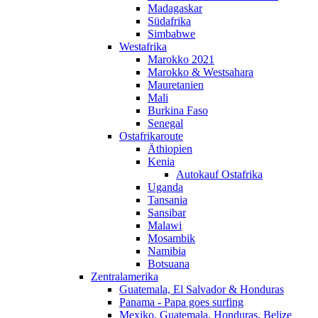
Madagaskar
Südafrika
Simbabwe
Westafrika
Marokko 2021
Marokko & Westsahara
Mauretanien
Mali
Burkina Faso
Senegal
Ostafrikaroute
Äthiopien
Kenia
Autokauf Ostafrika
Uganda
Tansania
Sansibar
Malawi
Mosambik
Namibia
Botsuana
Zentralamerika
Guatemala, El Salvador & Honduras
Panama - Papa goes surfing
Mexiko, Guatemala, Honduras, Belize