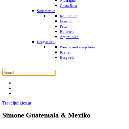
Nicaragua
Costa Rica
Südamerika
Kolumbien
Ecuador
Peru
Bolivien
Argentinien
Bergwelten
Powder and steep lines
Klettern
Bergwelt
Traveljunkies.at
Simone Guatemala & Mexiko