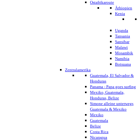
Ostafrikaroute
Äthiopien
Kenia
Uganda
Tansania
Sansibar
Malawi
Mosambik
Namibia
Botsuana
Zentralamerika
Guatemala, El Salvador &
Honduras
Panama - Papa goes surfing
Mexiko, Guatemala,
Honduras, Belize
Simone alleine unterwegs
Guatemala & Mexiko
Mexiko
Guatemala
Belize
Costa Rica
Nicaragua