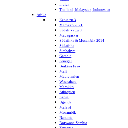
Indien
Thailand, Malaysien, Indonesien
Afrika
Kenia zu 3
Marokko 2021
Südafrika zu 3
Madagaskar
Südafrika & Mosambik 2014
Südafrika
Simbabwe
Gambia
Senegal
Burkina Faso
Mali
Mauretanien
Westsahara
Marokko
Äthiopien
Kenia
Uganda
Malawi
Mosambik
Namibia
Botswana-Sambia
Tansania