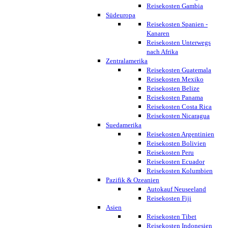
Reisekosten Gambia
Südeuropa
Reisekosten Spanien -
Kanaren
Reisekosten Unterwegs
nach Afrika
Zentralamerika
Reisekosten Guatemala
Reisekosten Mexiko
Reisekosten Belize
Reisekosten Panama
Reisekosten Costa Rica
Reisekosten Nicaragua
Suedamerika
Reisekosten Argentinien
Reisekosten Bolivien
Reisekosten Peru
Reisekosten Ecuador
Reisekosten Kolumbien
Pazifik & Ozeanien
Autokauf Neuseeland
Reisekosten Fiji
Asien
Reisekosten Tibet
Reisekosten Indonesien