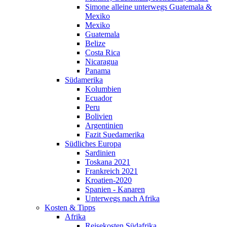
Simone alleine unterwegs Guatemala &
Mexiko
Mexiko
Guatemala
Belize
Costa Rica
Nicaragua
Panama
Südamerika
Kolumbien
Ecuador
Peru
Bolivien
Argentinien
Fazit Suedamerika
Südliches Europa
Sardinien
Toskana 2021
Frankreich 2021
Kroatien-2020
Spanien - Kanaren
Unterwegs nach Afrika
Kosten & Tipps
Afrika
Reisekosten Südafrika