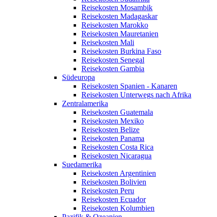
Reisekosten Mosambik
Reisekosten Madagaskar
Reisekosten Marokko
Reisekosten Mauretanien
Reisekosten Mali
Reisekosten Burkina Faso
Reisekosten Senegal
Reisekosten Gambia
Südeuropa
Reisekosten Spanien - Kanaren
Reisekosten Unterwegs nach Afrika
Zentralamerika
Reisekosten Guatemala
Reisekosten Mexiko
Reisekosten Belize
Reisekosten Panama
Reisekosten Costa Rica
Reisekosten Nicaragua
Suedamerika
Reisekosten Argentinien
Reisekosten Bolivien
Reisekosten Peru
Reisekosten Ecuador
Reisekosten Kolumbien
Pazifik & Ozeanien