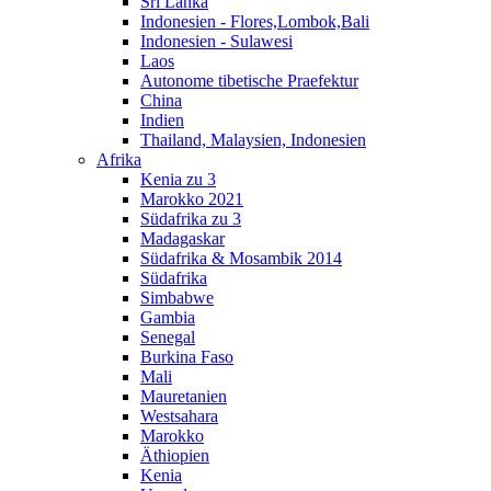
Sri Lanka
Indonesien - Flores,Lombok,Bali
Indonesien - Sulawesi
Laos
Autonome tibetische Praefektur
China
Indien
Thailand, Malaysien, Indonesien
Afrika
Kenia zu 3
Marokko 2021
Südafrika zu 3
Madagaskar
Südafrika & Mosambik 2014
Südafrika
Simbabwe
Gambia
Senegal
Burkina Faso
Mali
Mauretanien
Westsahara
Marokko
Äthiopien
Kenia