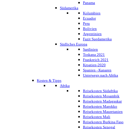
Panama
Südamerika
Kolumbien
Ecuador
Peru
Bolivien
Argentinien
Fazit Suedamerika
Südliches Europa
Sardinien
Toskana 2021
Frankreich 2021
Kroatien-2020
Spanien - Kanaren
Unterwegs nach Afrika
Kosten & Tipps
Afrika
Reisekosten Südafrika
Reisekosten Mosambik
Reisekosten Madagaskar
Reisekosten Marokko
Reisekosten Mauretanien
Reisekosten Mali
Reisekosten Burkina Faso
Reisekosten Senegal