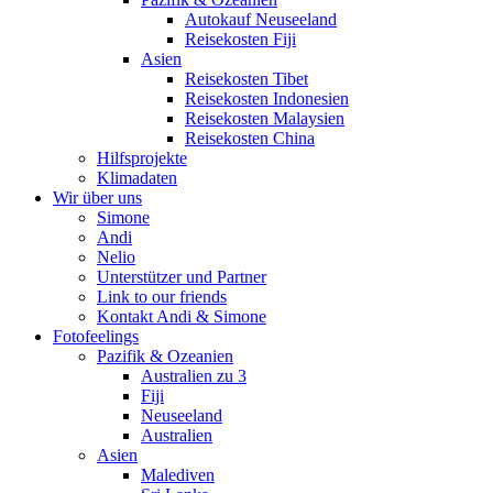
Autokauf Neuseeland
Reisekosten Fiji
Asien
Reisekosten Tibet
Reisekosten Indonesien
Reisekosten Malaysien
Reisekosten China
Hilfsprojekte
Klimadaten
Wir über uns
Simone
Andi
Nelio
Unterstützer und Partner
Link to our friends
Kontakt Andi & Simone
Fotofeelings
Pazifik & Ozeanien
Australien zu 3
Fiji
Neuseeland
Australien
Asien
Malediven