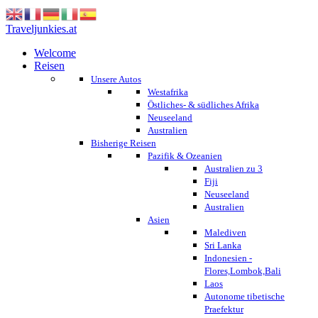
Traveljunkies.at
Welcome
Reisen
Unsere Autos
Westafrika
Östliches- & südliches Afrika
Neuseeland
Australien
Bisherige Reisen
Pazifik & Ozeanien
Australien zu 3
Fiji
Neuseeland
Australien
Asien
Malediven
Sri Lanka
Indonesien -
Flores,Lombok,Bali
Laos
Autonome tibetische
Praefektur