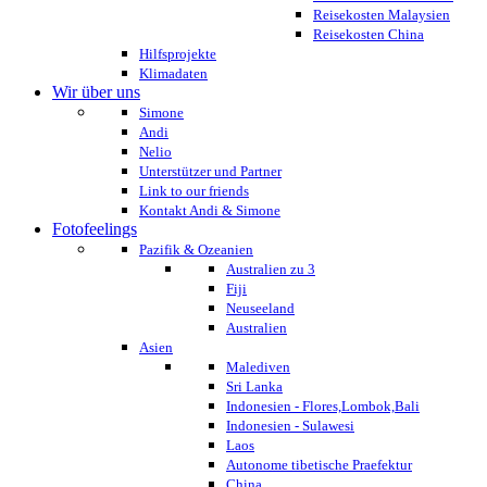
Reisekosten Malaysien
Reisekosten China
Hilfsprojekte
Klimadaten
Wir über uns
Simone
Andi
Nelio
Unterstützer und Partner
Link to our friends
Kontakt Andi & Simone
Fotofeelings
Pazifik & Ozeanien
Australien zu 3
Fiji
Neuseeland
Australien
Asien
Malediven
Sri Lanka
Indonesien - Flores,Lombok,Bali
Indonesien - Sulawesi
Laos
Autonome tibetische Praefektur
China