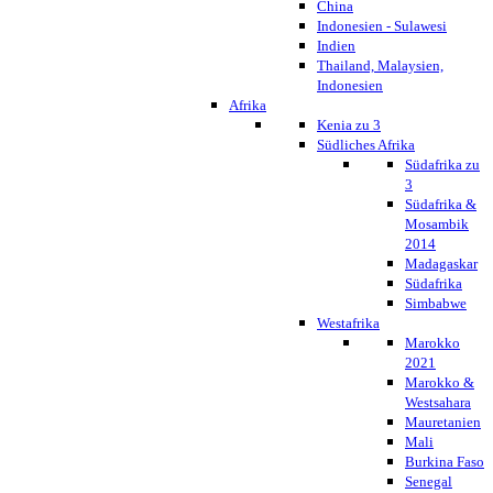
China
Indonesien - Sulawesi
Indien
Thailand, Malaysien,
Indonesien
Afrika
Kenia zu 3
Südliches Afrika
Südafrika zu
3
Südafrika &
Mosambik
2014
Madagaskar
Südafrika
Simbabwe
Westafrika
Marokko
2021
Marokko &
Westsahara
Mauretanien
Mali
Burkina Faso
Senegal