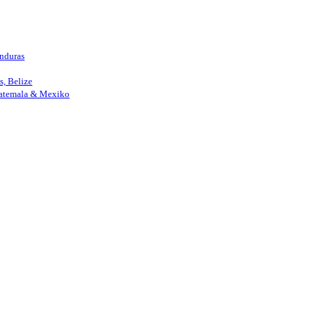
nduras
, Belize
uatemala & Mexiko