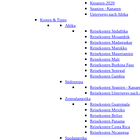
Kroatien-2020
Spanien - Kanaren
Unterwegs nach Afrika
Kosten & Tipps
Afrika
Reisekosten Südafrika
Reisekosten Mosambik
Reisekosten Madagaskar
Reisekosten Marokko
Reisekosten Mauretanien
Reisekosten Mali
Reisekosten Burkina Faso
Reisekosten Senegal
Reisekosten Gambia
Südeuropa
Reisekosten Spanien - Kanar
Reisekosten Unterwegs nach 
Zentralamerika
Reisekosten Guatemala
Reisekosten Mexiko
Reisekosten Belize
Reisekosten Panama
Reisekosten Costa Rica
Reisekosten Nicaragua
Suedamerika