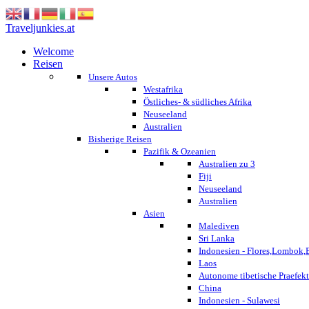
Traveljunkies.at
Welcome
Reisen
Unsere Autos
Westafrika
Östliches- & südliches Afrika
Neuseeland
Australien
Bisherige Reisen
Pazifik & Ozeanien
Australien zu 3
Fiji
Neuseeland
Australien
Asien
Malediven
Sri Lanka
Indonesien - Flores,Lombok,
Laos
Autonome tibetische Praefekt
China
Indonesien - Sulawesi