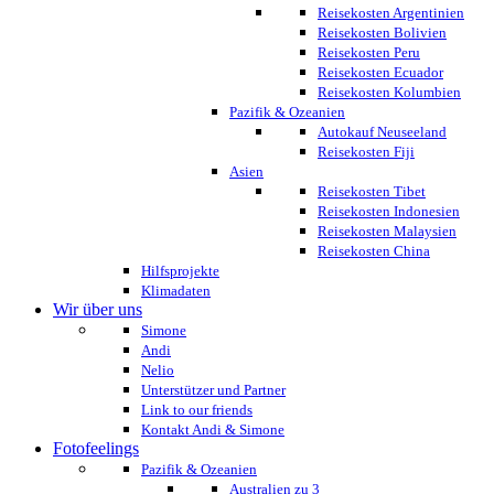
Reisekosten Argentinien
Reisekosten Bolivien
Reisekosten Peru
Reisekosten Ecuador
Reisekosten Kolumbien
Pazifik & Ozeanien
Autokauf Neuseeland
Reisekosten Fiji
Asien
Reisekosten Tibet
Reisekosten Indonesien
Reisekosten Malaysien
Reisekosten China
Hilfsprojekte
Klimadaten
Wir über uns
Simone
Andi
Nelio
Unterstützer und Partner
Link to our friends
Kontakt Andi & Simone
Fotofeelings
Pazifik & Ozeanien
Australien zu 3