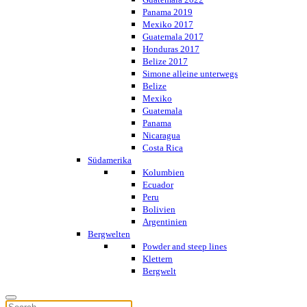
Panama 2019
Mexiko 2017
Guatemala 2017
Honduras 2017
Belize 2017
Simone alleine unterwegs
Belize
Mexiko
Guatemala
Panama
Nicaragua
Costa Rica
Südamerika
Kolumbien
Ecuador
Peru
Bolivien
Argentinien
Bergwelten
Powder and steep lines
Klettern
Bergwelt