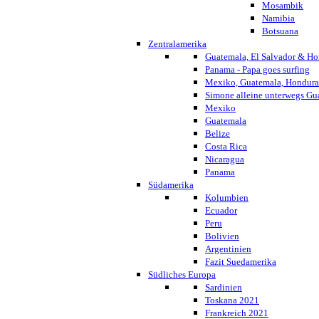
Mosambik
Namibia
Botsuana
Zentralamerika
Guatemala, El Salvador & Ho
Panama - Papa goes surfing
Mexiko, Guatemala, Honduras
Simone alleine unterwegs G
Mexiko
Guatemala
Belize
Costa Rica
Nicaragua
Panama
Südamerika
Kolumbien
Ecuador
Peru
Bolivien
Argentinien
Fazit Suedamerika
Südliches Europa
Sardinien
Toskana 2021
Frankreich 2021