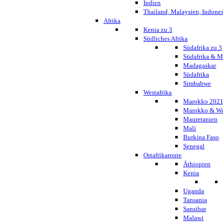
Indien
Thailand, Malaysien, Indone
Afrika
Kenia zu 3
Südliches Afrika
Südafrika zu 3
Südafrika & 
Madagaskar
Südafrika
Simbabwe
Westafrika
Marokko 202
Marokko & We
Mauretanien
Mali
Burkina Faso
Senegal
Ostafrikaroute
Äthiopien
Kenia
Uganda
Tansania
Sansibar
Malawi