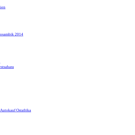
sien
Mosambik 2014
1
stsahara
Autokauf Ostafrika