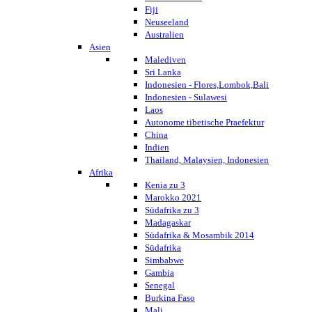
Fiji
Neuseeland
Australien
Asien
Malediven
Sri Lanka
Indonesien - Flores,Lombok,Bali
Indonesien - Sulawesi
Laos
Autonome tibetische Praefektur
China
Indien
Thailand, Malaysien, Indonesien
Afrika
Kenia zu 3
Marokko 2021
Südafrika zu 3
Madagaskar
Südafrika & Mosambik 2014
Südafrika
Simbabwe
Gambia
Senegal
Burkina Faso
Mali