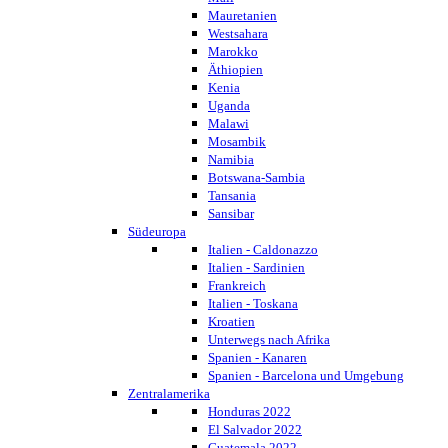
Mauretanien
Westsahara
Marokko
Äthiopien
Kenia
Uganda
Malawi
Mosambik
Namibia
Botswana-Sambia
Tansania
Sansibar
Südeuropa
Italien - Caldonazzo
Italien - Sardinien
Frankreich
Italien - Toskana
Kroatien
Unterwegs nach Afrika
Spanien - Kanaren
Spanien - Barcelona und Umgebung
Zentralamerika
Honduras 2022
El Salvador 2022
Guatemala 2022