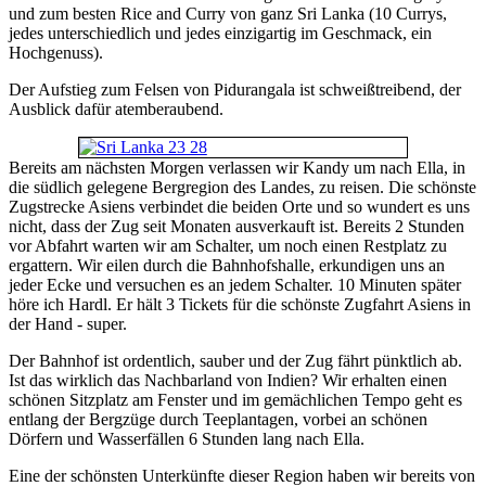
und zum besten Rice and Curry von ganz Sri Lanka (10 Currys,
jedes unterschiedlich und jedes einzigartig im Geschmack, ein
Hochgenuss).
Der Aufstieg zum Felsen von Pidurangala ist schweißtreibend, der
Ausblick dafür atemberaubend.
Bereits am nächsten Morgen verlassen wir Kandy um nach Ella, in
die südlich gelegene Bergregion des Landes, zu reisen. Die schönste
Zugstrecke Asiens verbindet die beiden Orte und so wundert es uns
nicht, dass der Zug seit Monaten ausverkauft ist. Bereits 2 Stunden
vor Abfahrt warten wir am Schalter, um noch einen Restplatz zu
ergattern. Wir eilen durch die Bahnhofshalle, erkundigen uns an
jeder Ecke und versuchen es an jedem Schalter. 10 Minuten später
höre ich Hardl. Er hält 3 Tickets für die schönste Zugfahrt Asiens in
der Hand - super.
Der Bahnhof ist ordentlich, sauber und der Zug fährt pünktlich ab.
Ist das wirklich das Nachbarland von Indien? Wir erhalten einen
schönen Sitzplatz am Fenster und im gemächlichen Tempo geht es
entlang der Bergzüge durch Teeplantagen, vorbei an schönen
Dörfern und Wasserfällen 6 Stunden lang nach Ella.
Eine der schönsten Unterkünfte dieser Region haben wir bereits von