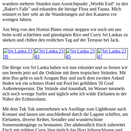
wandern mehrere Stunden zum Aussichtpunkt „Worlds End“ zu den
„Baker's Falls” und erkunden die hiesige Flora und Fauna. Mich
erinnert es hier sehr an die Wanderungen auf den Kanaren vor
wenigen Jahren.
Am Weg von den Horton Plains retour stoppen wir noch um uns
beim wohl schärfsten und günstigsten Rice and Curry Sri Lankas zu
stärken und chillen den restlichen Tag auf der Terrasse bei Jack.
Die Berge von Sri Lanka haben wir nun erkundet und so freuen wir
uns bereits jetzt auf die Ostküste mit ihren tropischen Stränden. Mit
dem Bus geht es nach Arugam Bay und nach dem zweiten Anlauf
finden wir ein schönes Hotel mit Pool bei gefühlten 50 Grad
Außentemperatur. Die Strände sind traumhaft, im Wasser tummeln
sich noch wenige Surfer und täglich sehe ich wilde Elefanten in der
Näher der Erdnussfarm.
Mit dem Tuk Tuk unternehmen wir Ausflüge zum Lighthouse nach
Komani und lassen uns anschließend durch die Lagune schiffen, um
Elefanten, diverse Reiher, Seeadler und wunderschöne
Sonnenuntergänge zu bestaunen. Der allabendlich frisch zubereitet
Fisch mit mildem Curry lässt täglich das Herz höherschlagen und