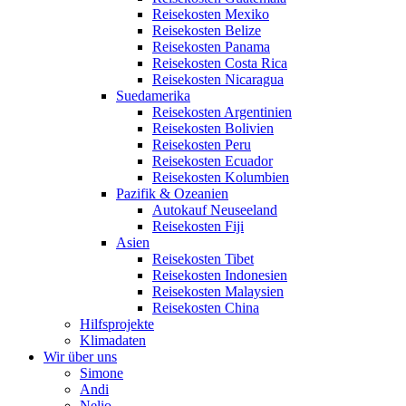
Reisekosten Mexiko
Reisekosten Belize
Reisekosten Panama
Reisekosten Costa Rica
Reisekosten Nicaragua
Suedamerika
Reisekosten Argentinien
Reisekosten Bolivien
Reisekosten Peru
Reisekosten Ecuador
Reisekosten Kolumbien
Pazifik & Ozeanien
Autokauf Neuseeland
Reisekosten Fiji
Asien
Reisekosten Tibet
Reisekosten Indonesien
Reisekosten Malaysien
Reisekosten China
Hilfsprojekte
Klimadaten
Wir über uns
Simone
Andi
Nelio