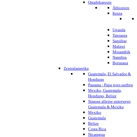
Ostafrikaroute
Äthiopien
Kenia
Uganda
Tansania
Sansibar
Malawi
Mosambik
Namibia
Botsuana
Zentralamerika
Guatemala, El Salvador &
Honduras
Panama - Papa goes surfing
Mexiko, Guatemala,
Honduras, Belize
Simone alleine unterwegs
Guatemala & Mexiko
Mexiko
Guatemala
Belize
Costa Rica
Nicaragua