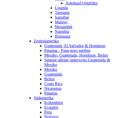
Autokauf Ostafrika
Uganda
Tansania
Sansibar
Malawi
Mosambik
Namibia
Botsuana
Zentralamerika
Guatemala, El Salvador & Honduras
Panama - Papa goes surfing
Mexiko, Guatemala, Honduras, Belize
Simone alleine unterwegs Guatemala &
Mexiko
Mexiko
Guatemala
Belize
Costa Rica
Nicaragua
Panama
Südamerika
Kolumbien
Ecuador
Peru
Bolivien