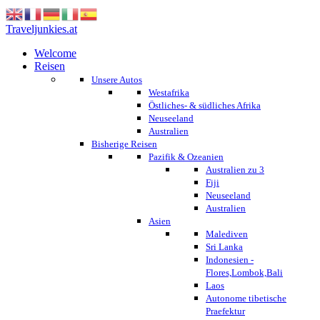
Traveljunkies.at
Welcome
Reisen
Unsere Autos
Westafrika
Östliches- & südliches Afrika
Neuseeland
Australien
Bisherige Reisen
Pazifik & Ozeanien
Australien zu 3
Fiji
Neuseeland
Australien
Asien
Malediven
Sri Lanka
Indonesien -
Flores,Lombok,Bali
Laos
Autonome tibetische
Praefektur