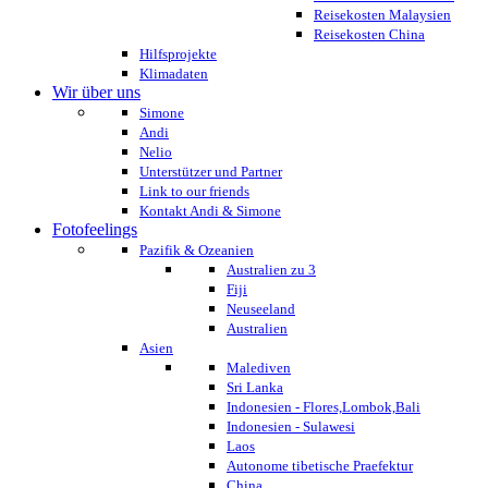
Reisekosten Malaysien
Reisekosten China
Hilfsprojekte
Klimadaten
Wir über uns
Simone
Andi
Nelio
Unterstützer und Partner
Link to our friends
Kontakt Andi & Simone
Fotofeelings
Pazifik & Ozeanien
Australien zu 3
Fiji
Neuseeland
Australien
Asien
Malediven
Sri Lanka
Indonesien - Flores,Lombok,Bali
Indonesien - Sulawesi
Laos
Autonome tibetische Praefektur
China