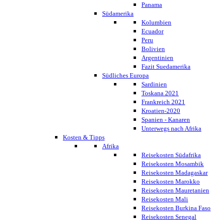
Panama
Südamerika
Kolumbien
Ecuador
Peru
Bolivien
Argentinien
Fazit Suedamerika
Südliches Europa
Sardinien
Toskana 2021
Frankreich 2021
Kroatien-2020
Spanien - Kanaren
Unterwegs nach Afrika
Kosten & Tipps
Afrika
Reisekosten Südafrika
Reisekosten Mosambik
Reisekosten Madagaskar
Reisekosten Marokko
Reisekosten Mauretanien
Reisekosten Mali
Reisekosten Burkina Faso
Reisekosten Senegal