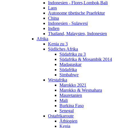
Indonesien - Flores,Lombok,Bali
Laos
Autonome tibetische Praefektur
China
Indonesien - Sulawesi
Indien
Thailand, Malaysien, Indonesien
Afrika
Kenia zu 3
Südliches Afrika
Südafrika zu 3
Südafrika & Mosambik 2014
Madagaskar
Südafrika
Simbabwe
Westafrika
Marokko 2021
Marokko & Westsahara
Mauretanien
Mali
Burkina Faso
Senegal
Ostafrikaroute
Äthiopien
Kenia