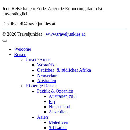
Jede Reise hat ein Ende. Aber die Erinnerung daran ist
unvergänglich.
Email: andi@traveljunkies.at
© 2026 Traveljunkies -
www.traveljunkies.at
Welcome
Reisen
Unsere Autos
Westafrika
Östliches- & südliches Afrika
Neuseeland
Australien
Bisherige Reisen
Pazifik & Ozeanien
Australien zu 3
Fiji
Neuseeland
Australien
Asien
Malediven
Sri Lanka