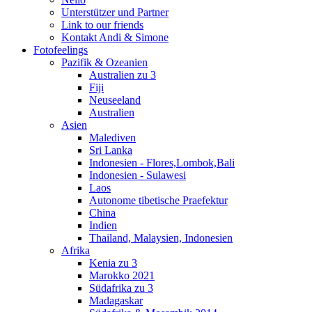
Unterstützer und Partner
Link to our friends
Kontakt Andi & Simone
Fotofeelings
Pazifik & Ozeanien
Australien zu 3
Fiji
Neuseeland
Australien
Asien
Malediven
Sri Lanka
Indonesien - Flores,Lombok,Bali
Indonesien - Sulawesi
Laos
Autonome tibetische Praefektur
China
Indien
Thailand, Malaysien, Indonesien
Afrika
Kenia zu 3
Marokko 2021
Südafrika zu 3
Madagaskar