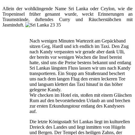
Allein der wohlklingende Name Sri Lanka oder Ceylon, wie die
Tropeninsel früher genannt wurde, weckt Erinnerungen an
Traumstrände, duftendes Curry und Räucherstäbchen mit
Jasminduft.
Nach wenigen Minuten Wartezeit am Gepäckband
sitzen Geg, Hardl und ich endlich im Taxi. Den Zug
nach Kandy verpassten wir gerade aber dank Ulli,
der bereits vor wenigen Wochen die Insel bereist
hatte, sind uns die Preise bestens bekannt und entlang
Sri Lankas längsten Fluss lassen wir uns nach Kandy
transportieren. Ein Stopp am Straßenrand beschert
uns nach dem langen Flug den ersten leckeren Tee
und langsam klettert das Taxi hinauf in das höher
gelegene Kandy.
Wir checken im Hotel ein, stoßen mit einem Gläschen
Rum auf den bevorstehenden Urlaub an und brechen
zur ersten Erkundungstour entlang des Kandysees
auf.
Die letzte Königsstadt Sri Lankas liegt im kulturellen
Dreieck des Landes und liegt inmitten von Hügeln
und Bergen. Der Tempel des heiligen Zahns, der