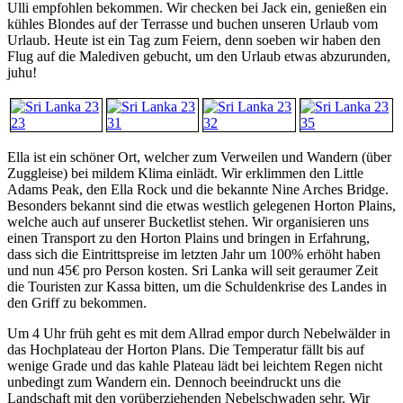
Ulli empfohlen bekommen. Wir checken bei Jack ein, genießen ein
kühles Blondes auf der Terrasse und buchen unseren Urlaub vom
Urlaub. Heute ist ein Tag zum Feiern, denn soeben wir haben den
Flug auf die Malediven gebucht, um den Urlaub etwas abzurunden,
juhu!
Ella ist ein schöner Ort, welcher zum Verweilen und Wandern (über
Zuggleise) bei mildem Klima einlädt. Wir erklimmen den Little
Adams Peak, den Ella Rock und die bekannte Nine Arches Bridge.
Besonders bekannt sind die etwas westlich gelegenen Horton Plains,
welche auch auf unserer Bucketlist stehen. Wir organisieren uns
einen Transport zu den Horton Plains und bringen in Erfahrung,
dass sich die Eintrittspreise im letzten Jahr um 100% erhöht haben
und nun 45€ pro Person kosten. Sri Lanka will seit geraumer Zeit
die Touristen zur Kassa bitten, um die Schuldenkrise des Landes in
den Griff zu bekommen.
Um 4 Uhr früh geht es mit dem Allrad empor durch Nebelwälder in
das Hochplateau der Horton Plans. Die Temperatur fällt bis auf
wenige Grade und das kahle Plateau lädt bei leichtem Regen nicht
unbedingt zum Wandern ein. Dennoch beeindruckt uns die
Landschaft mit den vorüberziehenden Nebelschwaden sehr. Wir