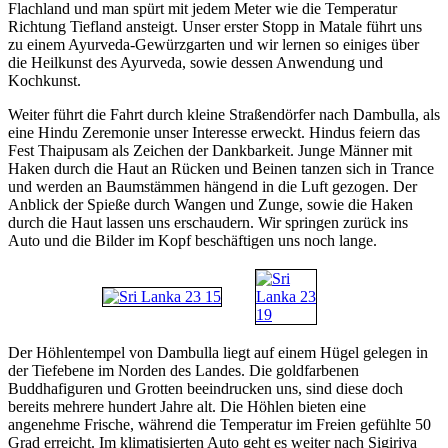
Flachland und man spürt mit jedem Meter wie die Temperatur
Richtung Tiefland ansteigt. Unser erster Stopp in Matale führt uns
zu einem Ayurveda-Gewürzgarten und wir lernen so einiges über
die Heilkunst des Ayurveda, sowie dessen Anwendung und
Kochkunst.
Weiter führt die Fahrt durch kleine Straßendörfer nach Dambulla, als
eine Hindu Zeremonie unser Interesse erweckt. Hindus feiern das
Fest Thaipusam als Zeichen der Dankbarkeit. Junge Männer mit
Haken durch die Haut an Rücken und Beinen tanzen sich in Trance
und werden an Baumstämmen hängend in die Luft gezogen. Der
Anblick der Spieße durch Wangen und Zunge, sowie die Haken
durch die Haut lassen uns erschaudern. Wir springen zurück ins
Auto und die Bilder im Kopf beschäftigen uns noch lange.
Der Höhlentempel von Dambulla liegt auf einem Hügel gelegen in
der Tiefebene im Norden des Landes. Die goldfarbenen
Buddhafiguren und Grotten beeindrucken uns, sind diese doch
bereits mehrere hundert Jahre alt. Die Höhlen bieten eine
angenehme Frische, während die Temperatur im Freien gefühlte 50
Grad erreicht. Im klimatisierten Auto geht es weiter nach Sigiriya