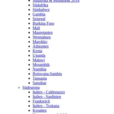
Südafrika & Mosambik 2014
Südafrika
Simbabwe
Gambia
Senegal
Burkina Faso
Mali
Mauretanien
Westsahara
Marokko
Äthiopien
Kenia
Uganda
Malawi
Mosambik
Namibia
Botswana-Sambia
Tansania
Sansibar
Südeuropa
Italien - Caldonazzo
Italien - Sardinien
Frankreich
Italien - Toskana
Kroatien