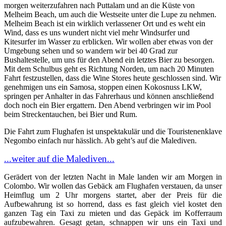
morgen weiterzufahren nach Puttalam und an die Küste von
Melheim Beach, um auch die Westseite unter die Lupe zu nehmen.
Melheim Beach ist ein wirklich verlassener Ort und es weht ein
Wind, dass es uns wundert nicht viel mehr Windsurfer und
Kitesurfer im Wasser zu erblicken. Wir wollen aber etwas von der
Umgebung sehen und so wandern wir bei 40 Grad zur
Bushaltestelle, um uns für den Abend ein letztes Bier zu besorgen.
Mit dem Schulbus geht es Richtung Norden, um nach 20 Minuten
Fahrt festzustellen, dass die Wine Stores heute geschlossen sind. Wir
genehmigen uns ein Samosa, stoppen einen Kokosnuss LKW,
springen per Anhalter in das Fahrerhaus und können anschließend
doch noch ein Bier ergattern. Den Abend verbringen wir im Pool
beim Streckentauchen, bei Bier und Rum.
Die Fahrt zum Flughafen ist unspektakulär und die Touristenenklave
Negombo einfach nur hässlich. Ab geht’s auf die Malediven.
...weiter auf die Malediven...
Gerädert von der letzten Nacht in Male landen wir am Morgen in
Colombo. Wir wollen das Gebäck am Flughafen verstauen, da unser
Heimflug um 2 Uhr morgens startet, aber der Preis für die
Aufbewahrung ist so horrend, dass es fast gleich viel kostet den
ganzen Tag ein Taxi zu mieten und das Gepäck im Kofferraum
aufzubewahren. Gesagt getan, schnappen wir uns ein Taxi und