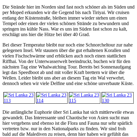
Die Strände hier im Norden sind fast noch schöner als im Süden und
per Moped erkunden wir die Gegend bis nach Tiriyai. Wir cruisen
entlang der Küstenstraße, bleiben immer wieder stehen um einen
Tempel oder einen der vielen schönen Strände zu bewundern und
springen ins kühle Nass. War es uns im Süden fast schon zu kalt,
erschlägt uns hier die Hitze bei über 40 Grad.
Bei dieser Temperatur bleibt nur noch eine Schnorcheltour zur nahe
gelegenen Insel. Wir staunen über die gut erhaltenen Korallen und
vielen Fischschwärme und erblicken auch noch einen stattlichen
Riffhai. Von der Unterwasserwelt beeindruckt, buchen wir für den
nächsten Tag eine Whalwatching Tour. Bereits bei Sonnenaufgang
legt das Speedboot ab und mit voller Kraft brettern wir über die
Wellen. Leider bleibt uns aber an diesem Tag ein Wal verwehrt,
dennoch sehen wir viele Delfine und eine schöne unverbaute Küste.
Die anfängliche Euphorie über Sri Lanka hat sich mittlerweile etwas
gewandelt. Das Interessante und Chaotische von Asien sucht man
hier vergebens und ebenso ist die Flora und Fauna nur sehr spärlich
vertreten bzw. nur in den Nationalparks zu finden. Wir sind froh
bald auf die Malediven zu reisen, denn hier haben wir gefühlt das