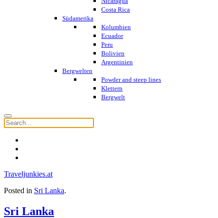
Nicaragua
Costa Rica
Südamerika
Kolumbien
Ecuador
Peru
Bolivien
Argentinien
Bergwelten
Powder and steep lines
Klettern
Bergwelt
Traveljunkies.at
Posted in
Sri Lanka
.
Sri Lanka