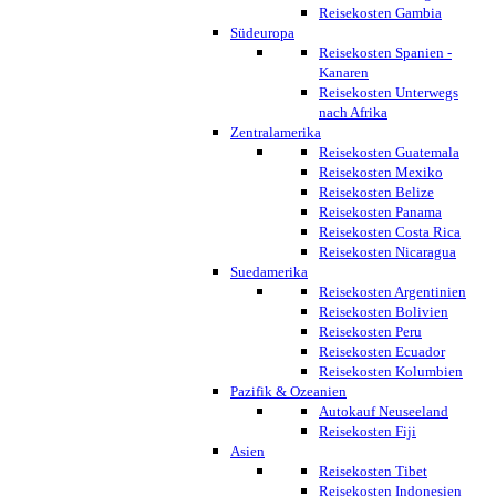
Reisekosten Gambia
Südeuropa
Reisekosten Spanien -
Kanaren
Reisekosten Unterwegs
nach Afrika
Zentralamerika
Reisekosten Guatemala
Reisekosten Mexiko
Reisekosten Belize
Reisekosten Panama
Reisekosten Costa Rica
Reisekosten Nicaragua
Suedamerika
Reisekosten Argentinien
Reisekosten Bolivien
Reisekosten Peru
Reisekosten Ecuador
Reisekosten Kolumbien
Pazifik & Ozeanien
Autokauf Neuseeland
Reisekosten Fiji
Asien
Reisekosten Tibet
Reisekosten Indonesien