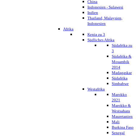
China
Indonesien - Sulawesi
Indien
Thailand, Malaysien,
Indonesien
Afrika
Kenia zu 3
Südliches Afrika
Südafrika zu
3
Südafrika &
Mosambik
2014
Madagaskar
Südafrika
Simbabwe
Westafrika
Marokko
2021
Marokko &
Westsahara
Mauretanien
Mali
Burkina Faso
Senegal