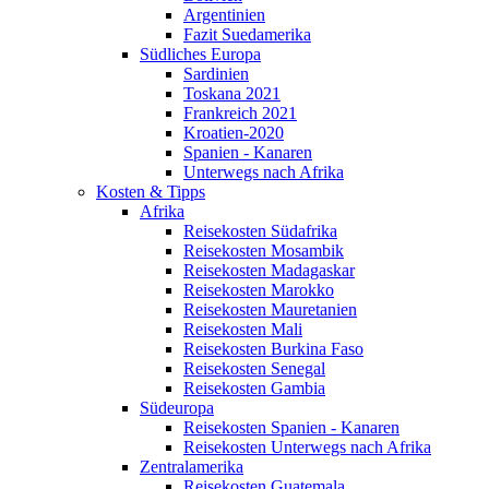
Argentinien
Fazit Suedamerika
Südliches Europa
Sardinien
Toskana 2021
Frankreich 2021
Kroatien-2020
Spanien - Kanaren
Unterwegs nach Afrika
Kosten & Tipps
Afrika
Reisekosten Südafrika
Reisekosten Mosambik
Reisekosten Madagaskar
Reisekosten Marokko
Reisekosten Mauretanien
Reisekosten Mali
Reisekosten Burkina Faso
Reisekosten Senegal
Reisekosten Gambia
Südeuropa
Reisekosten Spanien - Kanaren
Reisekosten Unterwegs nach Afrika
Zentralamerika
Reisekosten Guatemala