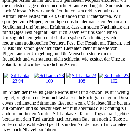
springen Affen umher und mit 3 gemieteten Mopeds erkunden wir
die nächsten Tage unterschiedliche Strände entlang der Südküste bis
nach Mirissa. Als wir durch Dondra cruisen erblicken wir den
Aufbau eines Festes mit Zelt, Girlanden und Lichterketten. Wir
springen vom Moped, erkundigen uns bei der nächsten Person am
Straßenrand und bringen Erfahrung, dass am späten Nachmittag ein
fünftägiges Fest beginnt. Natürlich lassen wir uns solch einen
Umzug nicht entgehen und sind am späten Nachmittag wieder
retour zum traditionellen Perahera Fest. Der Festakt mit Tänzen, viel
Musik und schön geschmückten Elefanten zieht hunderte von
Pilgern aus der Umgebung an. Die Menschen sind extrem
freundlich und wir staunen nicht schlecht, wie gesittet der Umzug
abläuft. Sind wir hier wirklich in Asien?
Im Süden der Insel ist gerade Monsunzeit und obwohl es nur wenig
regnet, zeigt sich der Himmel fast ausschließlich grau in grau. Diese
etwas verhangene Stimmung lässt nur wenig Urlaubsgefühle bei uns
aufkommen und so beschließen wir nun abermals die Richtung zu
ändern und in den Norden Sri Lankas zu fahren. Tags darauf geht es
bereits mit dem Taxi zurück nach Arugam Bay, um noch 2 Tage zu
surfen und anschließend per Bus in den Norden nach Trincomalee
bzw. nach Nilaveli zu fahren.