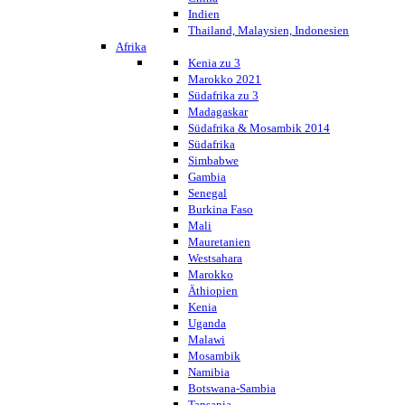
Indien
Thailand, Malaysien, Indonesien
Afrika
Kenia zu 3
Marokko 2021
Südafrika zu 3
Madagaskar
Südafrika & Mosambik 2014
Südafrika
Simbabwe
Gambia
Senegal
Burkina Faso
Mali
Mauretanien
Westsahara
Marokko
Äthiopien
Kenia
Uganda
Malawi
Mosambik
Namibia
Botswana-Sambia
Tansania