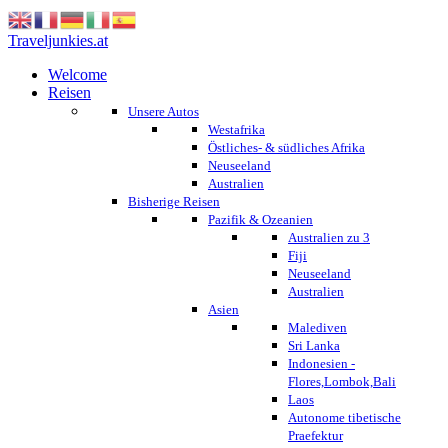
Traveljunkies.at
Welcome
Reisen
Unsere Autos
Westafrika
Östliches- & südliches Afrika
Neuseeland
Australien
Bisherige Reisen
Pazifik & Ozeanien
Australien zu 3
Fiji
Neuseeland
Australien
Asien
Malediven
Sri Lanka
Indonesien -
Flores,Lombok,Bali
Laos
Autonome tibetische
Praefektur