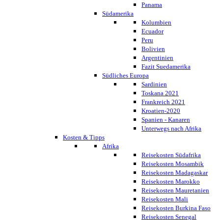
Panama
Südamerika
Kolumbien
Ecuador
Peru
Bolivien
Argentinien
Fazit Suedamerika
Südliches Europa
Sardinien
Toskana 2021
Frankreich 2021
Kroatien-2020
Spanien - Kanaren
Unterwegs nach Afrika
Kosten & Tipps
Afrika
Reisekosten Südafrika
Reisekosten Mosambik
Reisekosten Madagaskar
Reisekosten Marokko
Reisekosten Mauretanien
Reisekosten Mali
Reisekosten Burkina Faso
Reisekosten Senegal