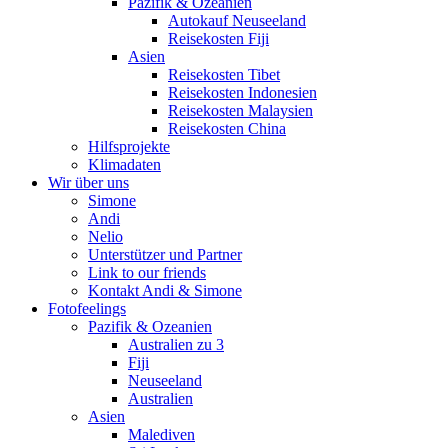
Pazifik & Ozeanien
Autokauf Neuseeland
Reisekosten Fiji
Asien
Reisekosten Tibet
Reisekosten Indonesien
Reisekosten Malaysien
Reisekosten China
Hilfsprojekte
Klimadaten
Wir über uns
Simone
Andi
Nelio
Unterstützer und Partner
Link to our friends
Kontakt Andi & Simone
Fotofeelings
Pazifik & Ozeanien
Australien zu 3
Fiji
Neuseeland
Australien
Asien
Malediven