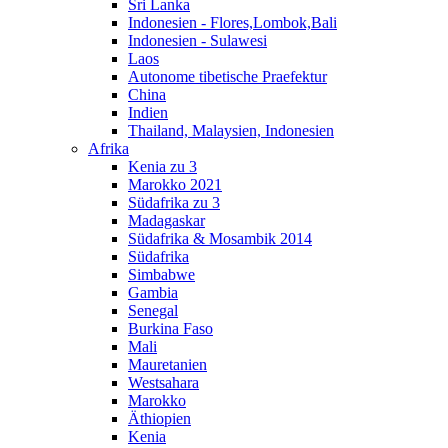
Sri Lanka
Indonesien - Flores,Lombok,Bali
Indonesien - Sulawesi
Laos
Autonome tibetische Praefektur
China
Indien
Thailand, Malaysien, Indonesien
Afrika
Kenia zu 3
Marokko 2021
Südafrika zu 3
Madagaskar
Südafrika & Mosambik 2014
Südafrika
Simbabwe
Gambia
Senegal
Burkina Faso
Mali
Mauretanien
Westsahara
Marokko
Äthiopien
Kenia