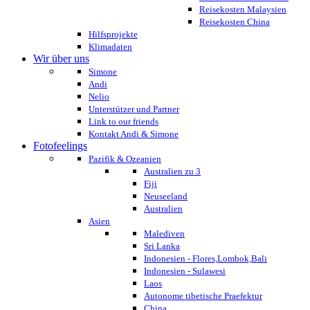
Reisekosten Malaysien
Reisekosten China
Hilfsprojekte
Klimadaten
Wir über uns
Simone
Andi
Nelio
Unterstützer und Partner
Link to our friends
Kontakt Andi & Simone
Fotofeelings
Pazifik & Ozeanien
Australien zu 3
Fiji
Neuseeland
Australien
Asien
Malediven
Sri Lanka
Indonesien - Flores,Lombok,Bali
Indonesien - Sulawesi
Laos
Autonome tibetische Praefektur
China