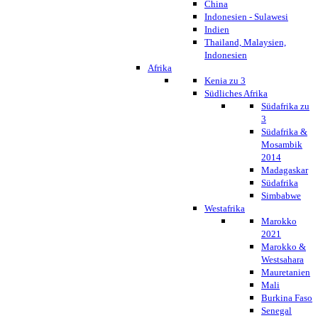
China
Indonesien - Sulawesi
Indien
Thailand, Malaysien,
Indonesien
Afrika
Kenia zu 3
Südliches Afrika
Südafrika zu
3
Südafrika &
Mosambik
2014
Madagaskar
Südafrika
Simbabwe
Westafrika
Marokko
2021
Marokko &
Westsahara
Mauretanien
Mali
Burkina Faso
Senegal