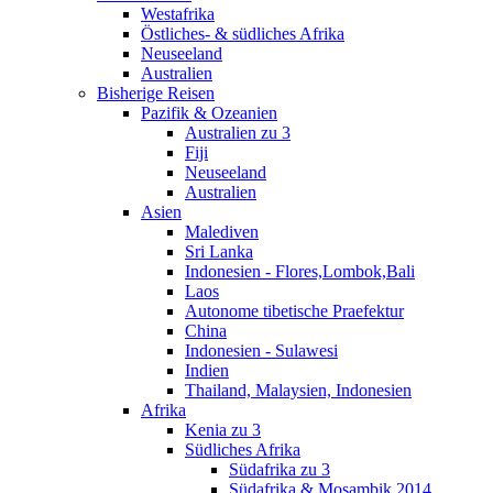
Westafrika
Östliches- & südliches Afrika
Neuseeland
Australien
Bisherige Reisen
Pazifik & Ozeanien
Australien zu 3
Fiji
Neuseeland
Australien
Asien
Malediven
Sri Lanka
Indonesien - Flores,Lombok,Bali
Laos
Autonome tibetische Praefektur
China
Indonesien - Sulawesi
Indien
Thailand, Malaysien, Indonesien
Afrika
Kenia zu 3
Südliches Afrika
Südafrika zu 3
Südafrika & Mosambik 2014