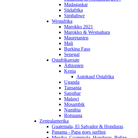
Madagaskar
Südafrika
Simbabwe
Westafrika
Marokko 2021
Marokko & Westsahara
Mauretanien
Mali
Burkina Faso
Senegal
Ostafrikaroute
Äthiopien
Kenia
Autokauf Ostafrika
Uganda
Tansania
Sansibar
Malawi
Mosambik
Namibia
Botsuana
Zentralamerika
Guatemala, El Salvador & Honduras
Panama - Papa goes surfing
Mexiko, Guatemala, Honduras, Belize