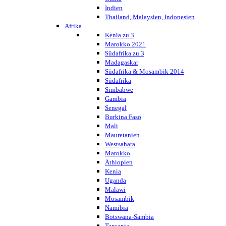
Indien
Thailand, Malaysien, Indonesien
Afrika
Kenia zu 3
Marokko 2021
Südafrika zu 3
Madagaskar
Südafrika & Mosambik 2014
Südafrika
Simbabwe
Gambia
Senegal
Burkina Faso
Mali
Mauretanien
Westsahara
Marokko
Äthiopien
Kenia
Uganda
Malawi
Mosambik
Namibia
Botswana-Sambia
Tansania