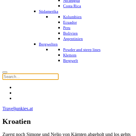
Nicaragua
Costa Rica
Südamerika
Kolumbien
Ecuador
Peru
Bolivien
Argentinien
Bergwelten
Powder and steep lines
Klettern
Bergwelt
Traveljunkies.at
Kroatien
Zuerst noch Simone und Nelio von Kärnten abgeholt und los gehts