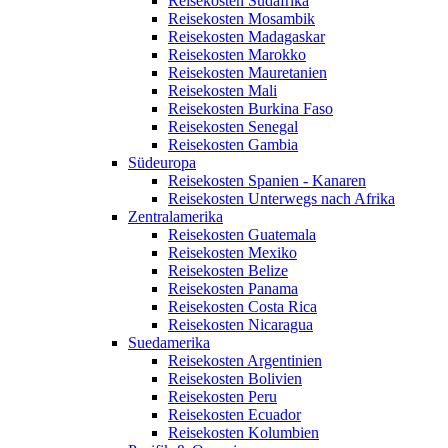
Reisekosten Südafrika
Reisekosten Mosambik
Reisekosten Madagaskar
Reisekosten Marokko
Reisekosten Mauretanien
Reisekosten Mali
Reisekosten Burkina Faso
Reisekosten Senegal
Reisekosten Gambia
Südeuropa
Reisekosten Spanien - Kanaren
Reisekosten Unterwegs nach Afrika
Zentralamerika
Reisekosten Guatemala
Reisekosten Mexiko
Reisekosten Belize
Reisekosten Panama
Reisekosten Costa Rica
Reisekosten Nicaragua
Suedamerika
Reisekosten Argentinien
Reisekosten Bolivien
Reisekosten Peru
Reisekosten Ecuador
Reisekosten Kolumbien