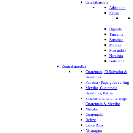
Ostafrikaroute
Äthiopien
Kenia
Uganda
Tansania
Sansibar
Malawi
Mosambik
Namibia
Botsuana
Zentralamerika
Guatemala, El Salvador &
Honduras
Panama - Papa goes surfing
Mexiko, Guatemala,
Honduras, Belize
Simone alleine unterwegs
Guatemala & Mexiko
Mexiko
Guatemala
Belize
Costa Rica
Nicaragua