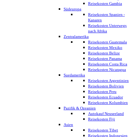
Reisekosten Gambia
Südeuropa
Reisekosten Spanien -
Kanaren
Reisekosten Unterwegs
nach Afrika
Zentralamerika
Reisekosten Guatemala
Reisekosten Mexiko
Reisekosten Belize
Reisekosten Panama
Reisekosten Costa Rica
Reisekosten Nicaragua
Suedamerika
Reisekosten Argentinien
Reisekosten Bolivien
Reisekosten Peru
Reisekosten Ecuador
Reisekosten Kolumbien
Pazifik & Ozeanien
Autokauf Neuseeland
Reisekosten Fiji
Asien
Reisekosten Tibet
Reisekosten Indonesien