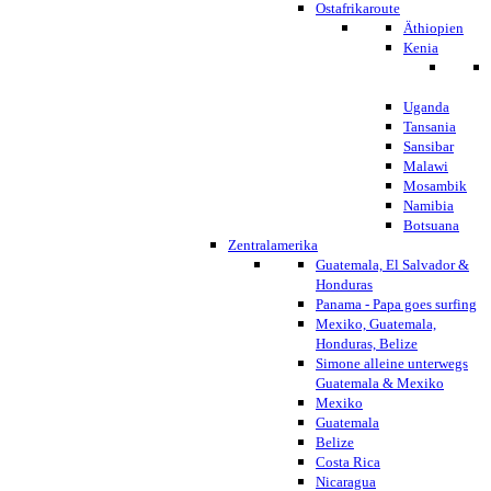
Ostafrikaroute
Äthiopien
Kenia
Uganda
Tansania
Sansibar
Malawi
Mosambik
Namibia
Botsuana
Zentralamerika
Guatemala, El Salvador &
Honduras
Panama - Papa goes surfing
Mexiko, Guatemala,
Honduras, Belize
Simone alleine unterwegs
Guatemala & Mexiko
Mexiko
Guatemala
Belize
Costa Rica
Nicaragua