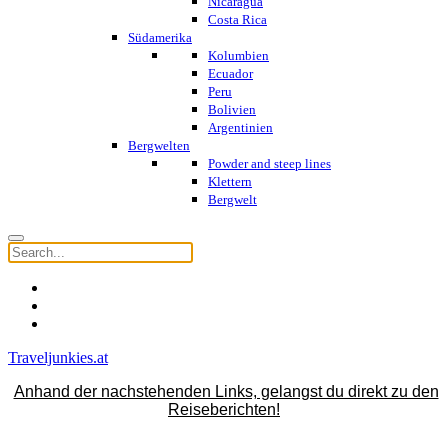
Nicaragua
Costa Rica
Südamerika
Kolumbien
Ecuador
Peru
Bolivien
Argentinien
Bergwelten
Powder and steep lines
Klettern
Bergwelt
Traveljunkies.at
Anhand der nachstehenden Links, gelangst du direkt zu den
Reiseberichten!