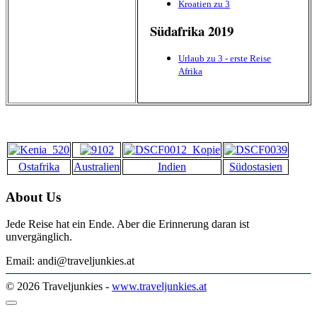
Kroatien zu 3
Südafrika 2019
Urlaub zu 3 - erste Reise
Afrika
Panama 2019
Panama - Papa goes surfing
Spanien 2018
Ostafrika
Australien
Indien
Südostasien
Kanaren
About Us
Zentralamerika 17
Jede Reise hat ein Ende. Aber die Erinnerung daran ist
Mexiko,Guatemala,
unvergänglich.
Honduras, Belize
Email: andi@traveljunkies.at
Indonesien 2016
© 2026 Traveljunkies -
www.traveljunkies.at
Flores,Lombok,Bali