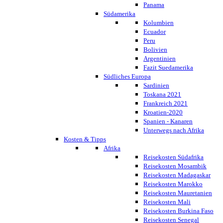
Panama
Südamerika
Kolumbien
Ecuador
Peru
Bolivien
Argentinien
Fazit Suedamerika
Südliches Europa
Sardinien
Toskana 2021
Frankreich 2021
Kroatien-2020
Spanien - Kanaren
Unterwegs nach Afrika
Kosten & Tipps
Afrika
Reisekosten Südafrika
Reisekosten Mosambik
Reisekosten Madagaskar
Reisekosten Marokko
Reisekosten Mauretanien
Reisekosten Mali
Reisekosten Burkina Faso
Reisekosten Senegal