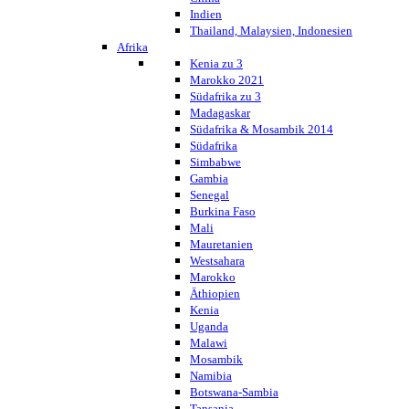
Indien
Thailand, Malaysien, Indonesien
Afrika
Kenia zu 3
Marokko 2021
Südafrika zu 3
Madagaskar
Südafrika & Mosambik 2014
Südafrika
Simbabwe
Gambia
Senegal
Burkina Faso
Mali
Mauretanien
Westsahara
Marokko
Äthiopien
Kenia
Uganda
Malawi
Mosambik
Namibia
Botswana-Sambia
Tansania