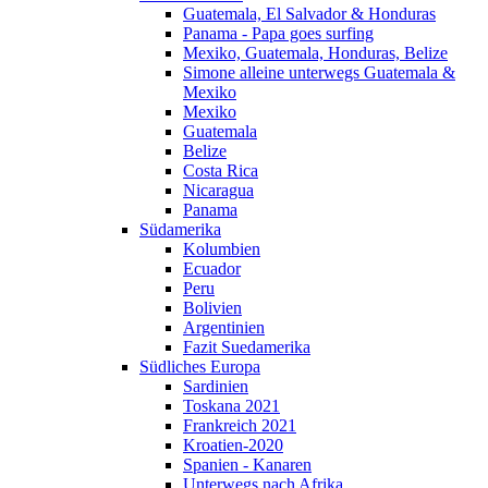
Guatemala, El Salvador & Honduras
Peru
Panama - Papa goes surfing
Ecuador
Mexiko, Guatemala, Honduras, Belize
Kolumbien
Simone alleine unterwegs Guatemala &
Mexiko
Pazifik & Ozeanian
Mexiko
Guatemala
Fiji
Belize
Neuseeland
Costa Rica
Nicaragua
Ostafrika 2007
Panama
Indien 2005
Südamerika
Kolumbien
Südostasien 2004
Ecuador
Peru
Australien 2003
Bolivien
Argentinien
Fazit Suedamerika
Südliches Europa
Sardinien
Toskana 2021
Frankreich 2021
Kroatien-2020
Spanien - Kanaren
Unterwegs nach Afrika