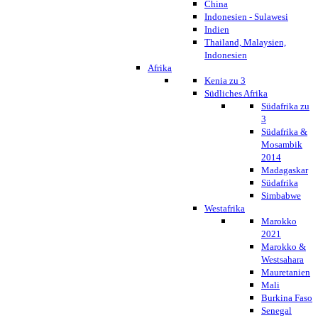
China
Indonesien - Sulawesi
Indien
Thailand, Malaysien,
Indonesien
Afrika
Kenia zu 3
Südliches Afrika
Südafrika zu
3
Südafrika &
Mosambik
2014
Madagaskar
Südafrika
Simbabwe
Westafrika
Marokko
2021
Marokko &
Westsahara
Mauretanien
Mali
Burkina Faso
Senegal