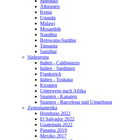
Marokko
Äthiopien
Kenia
Uganda
Malawi
Mosambik
Namibia
Botswana-Sambia
Tansania
Sansibar
Südeuropa
Italien - Caldonazzo
Italien - Sardinien
Frankreich
Italien - Toskana
Kroatien
Unterwegs nach Afrika
Spanien - Kanaren
Spanien - Barcelona und Umgebung
Zentralamerika
Honduras 2022
El Salvador 2022
Guatemala 2022
Panama 2019
Mexiko 2017