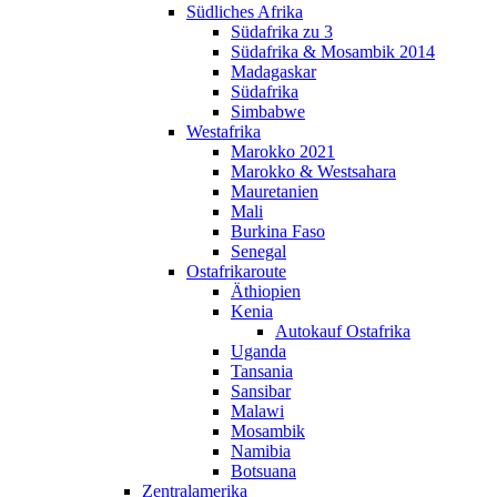
Südliches Afrika
Praefektur
Südafrika zu 3
China
Südafrika & Mosambik 2014
Madagaskar
Westafrika
Südafrika
Simbabwe
Senegal
Westafrika
Burkina Faso
Marokko 2021
Mali
Marokko & Westsahara
Mauretanien
Mauretanien
Marokko & Westsahar
Mali
Burkina Faso
Europa
Senegal
Ostafrikaroute
Unterwegs nach Afrika
Äthiopien
Kenia
Zentralamerika
Autokauf Ostafrika
Uganda
Panama
Tansania
Nicaragua
Sansibar
Costa Rica
Malawi
Suedamerika
Mosambik
Namibia
Botsuana
Argentinien
Zentralamerika
Bolivien