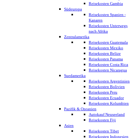
Reisekosten Gambia
Südeuropa
Reisekosten Spanien -
Kanaren
Reisekosten Unterwegs
nach Afrika
Zentralamerika
Reisekosten Guatemala
Reisekosten Mexiko
Reisekosten Belize
Reisekosten Panama
Reisekosten Costa Rica
Reisekosten Nicaragua
Suedamerika
Reisekosten Argentinien
Reisekosten Bolivien
Reisekosten Peru
Reisekosten Ecuador
Reisekosten Kolumbien
Pazifik & Ozeanien
Autokauf Neuseeland
Reisekosten Fiji
Asien
Reisekosten Tibet
Reisekosten Indonesien