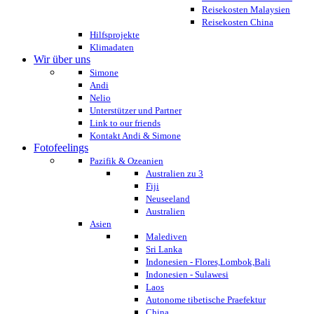
Reisekosten Malaysien
Reisekosten China
Hilfsprojekte
Klimadaten
Wir über uns
Simone
Andi
Nelio
Unterstützer und Partner
Link to our friends
Kontakt Andi & Simone
Fotofeelings
Pazifik & Ozeanien
Australien zu 3
Fiji
Neuseeland
Australien
Asien
Malediven
Sri Lanka
Indonesien - Flores,Lombok,Bali
Indonesien - Sulawesi
Laos
Autonome tibetische Praefektur
China