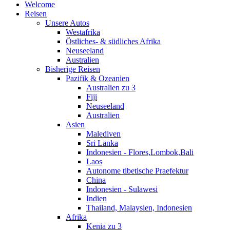
Welcome
Zentralamerika 15
Reisen
Unsere Autos
Simone alleine unterwegs
Westafrika
Guatemala
Östliches- & südliches Afrika
Mexiko
Neuseeland
Belize
Australien
Bisherige Reisen
Afrika 14
Pazifik & Ozeanien
Australien zu 3
Mosambik & Südafrika
Fiji
Madagaskar
Neuseeland
Australien
Südliches Afrika 13
Asien
Malediven
Südafrika
Sri Lanka
Simbabwe
Indonesien - Flores,Lombok,Bali
Laos
Autonome tibetische Praefektur
Reiseroute 2011 - 12
China
Indonesien - Sulawesi
Asien
Indien
Thailand, Malaysien, Indonesien
Indonesien - Sulawesi
Afrika
Laos
Kenia zu 3
Autonome tibetische