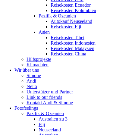
Reisekosten Ecuador
Reisekosten Kolumbien
Pazifik & Ozeanien
Autokauf Neuseeland
Reisekosten Fiji
Asien
Reisekosten Tibet
Reisekosten Indonesien
Reisekosten Malaysien
Reisekosten China
Hilfsprojekte
Klimadaten
Wir über uns
Simone
Andi
Nelio
Unterstützer und Partner
Link to our friends
Kontakt Andi & Simone
Fotofeelings
Pazifik & Ozeanien
Australien zu 3
Fiji
Neuseeland