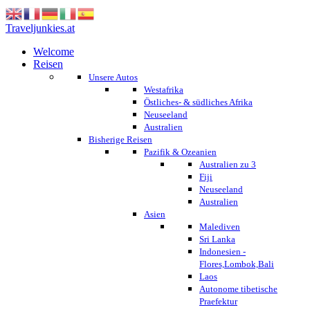
Traveljunkies.at
Welcome
Reisen
Unsere Autos
Westafrika
Östliches- & südliches Afrika
Neuseeland
Australien
Bisherige Reisen
Pazifik & Ozeanien
Australien zu 3
Fiji
Neuseeland
Australien
Asien
Malediven
Sri Lanka
Indonesien -
Flores,Lombok,Bali
Laos
Autonome tibetische
Praefektur