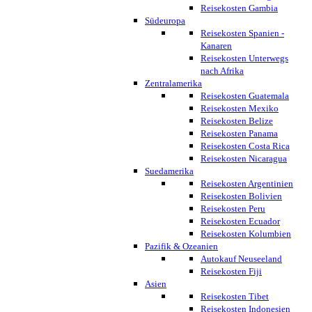
Reisekosten Gambia
Südeuropa
Reisekosten Spanien -
Kanaren
Reisekosten Unterwegs
nach Afrika
Zentralamerika
Reisekosten Guatemala
Reisekosten Mexiko
Reisekosten Belize
Reisekosten Panama
Reisekosten Costa Rica
Reisekosten Nicaragua
Suedamerika
Reisekosten Argentinien
Reisekosten Bolivien
Reisekosten Peru
Reisekosten Ecuador
Reisekosten Kolumbien
Pazifik & Ozeanien
Autokauf Neuseeland
Reisekosten Fiji
Asien
Reisekosten Tibet
Reisekosten Indonesien