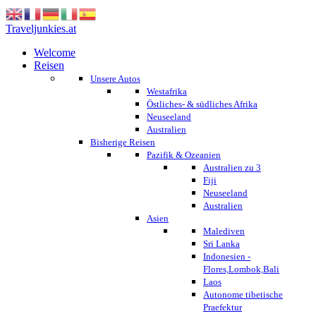
Traveljunkies.at
Welcome
Reisen
Unsere Autos
Westafrika
Östliches- & südliches Afrika
Neuseeland
Australien
Bisherige Reisen
Pazifik & Ozeanien
Australien zu 3
Fiji
Neuseeland
Australien
Asien
Malediven
Sri Lanka
Indonesien -
Flores,Lombok,Bali
Laos
Autonome tibetische
Praefektur