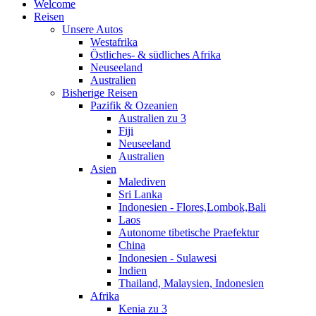
Welcome
Reisen
Unsere Autos
Westafrika
Östliches- & südliches Afrika
Neuseeland
Australien
Bisherige Reisen
Pazifik & Ozeanien
Australien zu 3
Fiji
Neuseeland
Australien
Asien
Malediven
Sri Lanka
Indonesien - Flores,Lombok,Bali
Laos
Autonome tibetische Praefektur
China
Indonesien - Sulawesi
Indien
Thailand, Malaysien, Indonesien
Afrika
Kenia zu 3