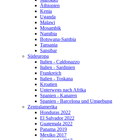
Äthiopien
Kenia
Uganda
Malawi
Mosambik
Namibia
Botswana-Sambia
Tansania
Sansibar
Südeuropa
Italien - Caldonazzo
Italien - Sardinien
Frankreich
Italien - Toskana
Kroatien
Unterwegs nach Afrika
Spanien - Kanaren
Spanien - Barcelona und Umgebung
Zentralamerika
Honduras 2022
El Salvador 2022
Guatemala 2022
Panama 2019
Mexiko 2017