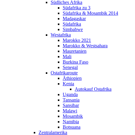
Südliches Afrika
Südafrika zu 3
Südafrika & Mosambik 2014
Madagaskar
Südafrika
Simbabwe
Westafrika
Marokko 2021
Marokko & Westsahara
Mauretanien
Mali
Burkina Faso
Senegal
Ostafrikaroute
Äthiopien
Kenia
Autokauf Ostafrika
Uganda
Tansania
Sansibar
Malawi
Mosambik
Namibia
Botsuana
Zentralamerika