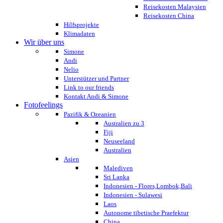
Reisekosten Malaysien
Reisekosten China
Hilfsprojekte
Klimadaten
Wir über uns
Simone
Andi
Nelio
Unterstützer und Partner
Link to our friends
Kontakt Andi & Simone
Fotofeelings
Pazifik & Ozeanien
Australien zu 3
Fiji
Neuseeland
Australien
Asien
Malediven
Sri Lanka
Indonesien - Flores,Lombok,Bali
Indonesien - Sulawesi
Laos
Autonome tibetische Praefektur
China