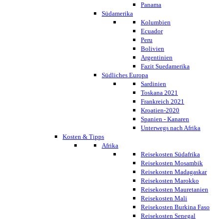
Panama
Südamerika
Kolumbien
Ecuador
Peru
Bolivien
Argentinien
Fazit Suedamerika
Südliches Europa
Sardinien
Toskana 2021
Frankreich 2021
Kroatien-2020
Spanien - Kanaren
Unterwegs nach Afrika
Kosten & Tipps
Afrika
Reisekosten Südafrika
Reisekosten Mosambik
Reisekosten Madagaskar
Reisekosten Marokko
Reisekosten Mauretanien
Reisekosten Mali
Reisekosten Burkina Faso
Reisekosten Senegal