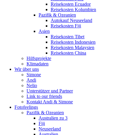
Reisekosten Ecuador
Reisekosten Kolumbien
Pazifik & Ozeanien
Autokauf Neuseeland
Reisekosten Fiji
Asien
Reisekosten Tibet
Reisekosten Indonesien
Reisekosten Malaysien
Reisekosten China
Hilfsprojekte
Klimadaten
Wir über uns
Simone
Andi
Nelio
Unterstützer und Partner
Link to our friends
Kontakt Andi & Simone
Fotofeelings
Pazifik & Ozeanien
Australien zu 3
Fiji
Neuseeland
Australien