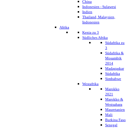
China
Indonesien - Sulawesi
Indien
Thailand, Malaysien,
Indonesien
Afrika
Kenia zu 3
Südliches Afrika
Südafrika zu
3
Südafrika &
Mosambik
2014
Madagaskar
Südafrika
Simbabwe
Westafrika
Marokko
2021
Marokko &
Westsahara
Mauretanien
Mali
Burkina Faso
Senegal