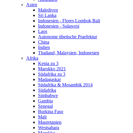
Asien
Malediven
Sri Lanka
Indonesien - Flores,Lombok,Bali
Indonesien - Sulawesi
Laos
Autonome tibetische Praefektur
China
Indien
Thailand, Malaysien, Indonesien
Afrika
Kenia zu 3
Marokko 2021
Südafrika zu 3
Madagaskar
Südafrika & Mosambik 2014
Südafrika
Simbabwe
Gambia
Senegal
Burkina Faso
Mali
Mauretanien
Westsahara
Marokko