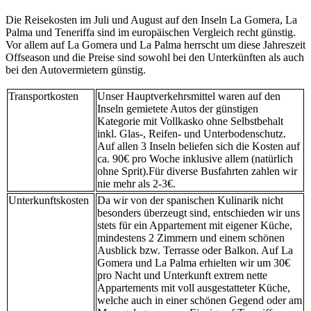
Die Reisekosten im Juli und August auf den Inseln La Gomera, La
Palma und Teneriffa sind im europäischen Vergleich recht günstig.
Vor allem auf La Gomera und La Palma herrscht um diese Jahreszeit
Offseason und die Preise sind sowohl bei den Unterkünften als auch
bei den Autovermietern günstig.
Transportkosten
Unser Hauptverkehrsmittel waren auf den
Inseln gemietete Autos der günstigen
Kategorie mit Vollkasko ohne Selbstbehalt
inkl. Glas-, Reifen- und Unterbodenschutz.
Auf allen 3 Inseln beliefen sich die Kosten auf
ca. 90€ pro Woche inklusive allem (natürlich
ohne Sprit).Für diverse Busfahrten zahlen wir
nie mehr als 2-3€.
Unterkunftskosten
Da wir von der spanischen Kulinarik nicht
besonders überzeugt sind, entschieden wir uns
stets für ein Appartement mit eigener Küche,
mindestens 2 Zimmern und einem schönen
Ausblick bzw. Terrasse oder Balkon. Auf La
Gomera und La Palma erhielten wir um 30€
pro Nacht und Unterkunft extrem nette
Appartements mit voll ausgestatteter Küche,
welche auch in einer schönen Gegend oder am