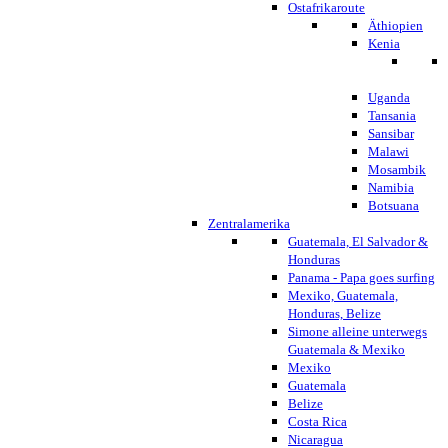
Ostafrikaroute
Äthiopien
Kenia
Uganda
Tansania
Sansibar
Malawi
Mosambik
Namibia
Botsuana
Zentralamerika
Guatemala, El Salvador &
Honduras
Panama - Papa goes surfing
Mexiko, Guatemala,
Honduras, Belize
Simone alleine unterwegs
Guatemala & Mexiko
Mexiko
Guatemala
Belize
Costa Rica
Nicaragua