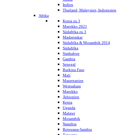
Indien
Thailand, Malaysien, Indonesien
Afrika
Kenia zu 3
Marokko 2021
Südafrika zu 3
Madagaskar
Südafrika & Mosambik 2014
Südafrika
Simbabwe
Gambia
Senegal
Burkina Faso
Mali
Mauretanien
Westsahara
Marokko
Äthiopien
Kenia
Uganda
Malawi
Mosambik
Namibia
Botswana-Sambia
Tansania