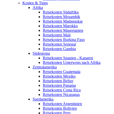
Kosten & Tipps
Afrika
Reisekosten Südafrika
Reisekosten Mosambik
Reisekosten Madagaskar
Reisekosten Marokko
Reisekosten Mauretanien
Reisekosten Mali
Reisekosten Burkina Faso
Reisekosten Senegal
Reisekosten Gambia
Südeuropa
Reisekosten Spanien - Kanaren
Reisekosten Unterwegs nach Afrika
Zentralamerika
Reisekosten Guatemala
Reisekosten Mexiko
Reisekosten Belize
Reisekosten Panama
Reisekosten Costa Rica
Reisekosten Nicaragua
Suedamerika
Reisekosten Argentinien
Reisekosten Bolivien
Reisekosten Peru