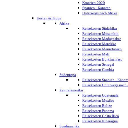
Kroatien-2020
Spanien - Kanaren
Unterwegs nach Afrika
Kosten & Tipps
Afrika
Reisekosten Südafrika
Reisekosten Mosambik
Reisekosten Madagaskar
Reisekosten Marokko
Reisekosten Mauretanien
Reisekosten Mali
Reisekosten Burkina Faso
Reisekosten Senegal
Reisekosten Gambia
Südeuropa
Reisekosten Spanien - Kanar
Reisekosten Unterwegs nach 
Zentralamerika
Reisekosten Guatemala
Reisekosten Mexiko
Reisekosten Belize
Reisekosten Panama
Reisekosten Costa Rica
Reisekosten Nicaragua
Suedamerika