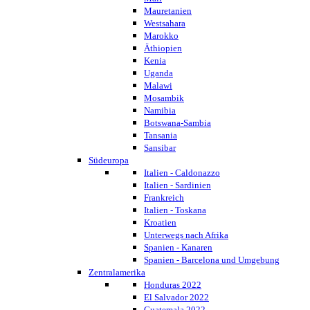
Mauretanien
Westsahara
Marokko
Äthiopien
Kenia
Uganda
Malawi
Mosambik
Namibia
Botswana-Sambia
Tansania
Sansibar
Südeuropa
Italien - Caldonazzo
Italien - Sardinien
Frankreich
Italien - Toskana
Kroatien
Unterwegs nach Afrika
Spanien - Kanaren
Spanien - Barcelona und Umgebung
Zentralamerika
Honduras 2022
El Salvador 2022
Guatemala 2022