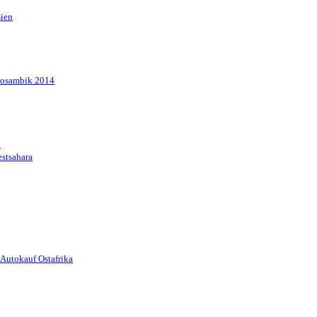
sien
Mosambik 2014
1
stsahara
Autokauf Ostafrika