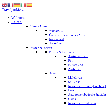
Traveljunkies.at
Welcome
Reisen
Unsere Autos
Westafrika
Östliches- & südliches Afrika
Neuseeland
Australien
Bisherige Reisen
Pazifik & Ozeanien
Australien zu 3
Fiji
Neuseeland
Australien
Asien
Malediven
Sri Lanka
Indonesien - Flores,Lombok,
Laos
Autonome tibetische Praefekt
China
Indonesien - Sulawesi