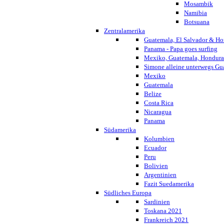
Mosambik
Namibia
Botsuana
Zentralamerika
Guatemala, El Salvador & Ho
Panama - Papa goes surfing
Mexiko, Guatemala, Honduras
Simone alleine unterwegs G
Mexiko
Guatemala
Belize
Costa Rica
Nicaragua
Panama
Südamerika
Kolumbien
Ecuador
Peru
Bolivien
Argentinien
Fazit Suedamerika
Südliches Europa
Sardinien
Toskana 2021
Frankreich 2021