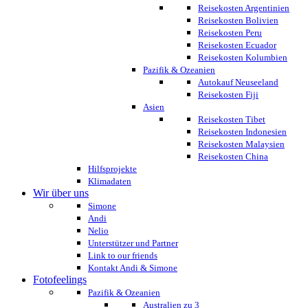
Reisekosten Argentinien
Reisekosten Bolivien
Reisekosten Peru
Reisekosten Ecuador
Reisekosten Kolumbien
Pazifik & Ozeanien
Autokauf Neuseeland
Reisekosten Fiji
Asien
Reisekosten Tibet
Reisekosten Indonesien
Reisekosten Malaysien
Reisekosten China
Hilfsprojekte
Klimadaten
Wir über uns
Simone
Andi
Nelio
Unterstützer und Partner
Link to our friends
Kontakt Andi & Simone
Fotofeelings
Pazifik & Ozeanien
Australien zu 3