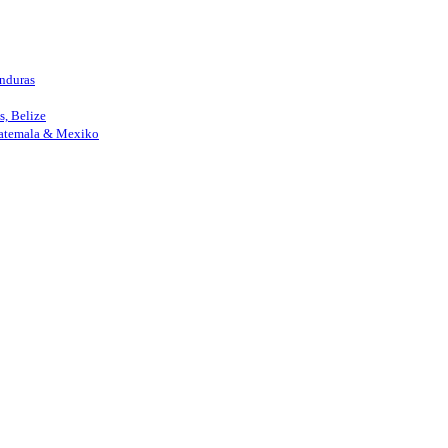
nduras
, Belize
uatemala & Mexiko