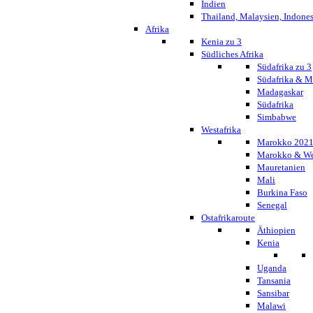
Indien
Thailand, Malaysien, Indone
Afrika
Kenia zu 3
Südliches Afrika
Südafrika zu 3
Südafrika & 
Madagaskar
Südafrika
Simbabwe
Westafrika
Marokko 202
Marokko & We
Mauretanien
Mali
Burkina Faso
Senegal
Ostafrikaroute
Äthiopien
Kenia
Uganda
Tansania
Sansibar
Malawi