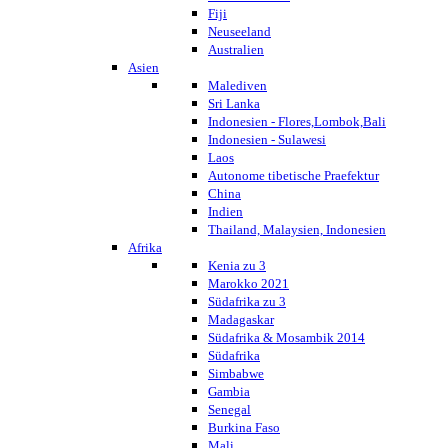
Fiji
Neuseeland
Australien
Asien
Malediven
Sri Lanka
Indonesien - Flores,Lombok,Bali
Indonesien - Sulawesi
Laos
Autonome tibetische Praefektur
China
Indien
Thailand, Malaysien, Indonesien
Afrika
Kenia zu 3
Marokko 2021
Südafrika zu 3
Madagaskar
Südafrika & Mosambik 2014
Südafrika
Simbabwe
Gambia
Senegal
Burkina Faso
Mali