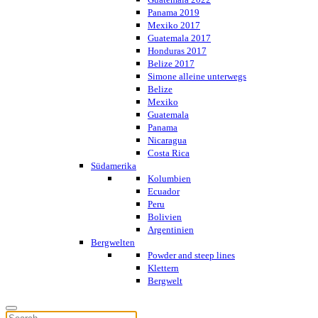
Panama 2019
Mexiko 2017
Guatemala 2017
Honduras 2017
Belize 2017
Simone alleine unterwegs
Belize
Mexiko
Guatemala
Panama
Nicaragua
Costa Rica
Südamerika
Kolumbien
Ecuador
Peru
Bolivien
Argentinien
Bergwelten
Powder and steep lines
Klettern
Bergwelt