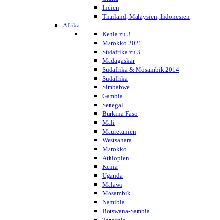
Indien
Thailand, Malaysien, Indonesien
Afrika
Kenia zu 3
Marokko 2021
Südafrika zu 3
Madagaskar
Südafrika & Mosambik 2014
Südafrika
Simbabwe
Gambia
Senegal
Burkina Faso
Mali
Mauretanien
Westsahara
Marokko
Äthiopien
Kenia
Uganda
Malawi
Mosambik
Namibia
Botswana-Sambia
Tansania