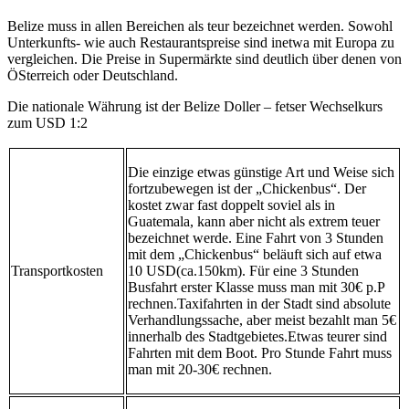
Belize muss in allen Bereichen als teur bezeichnet werden. Sowohl
Unterkunfts- wie auch Restaurantspreise sind inetwa mit Europa zu
vergleichen. Die Preise in Supermärkte sind deutlich über denen von
ÖSterreich oder Deutschland.
Die nationale Währung ist der Belize Doller – fetser Wechselkurs
zum USD 1:2
Die einzige etwas günstige Art und Weise sich
fortzubewegen ist der „Chickenbus“. Der
kostet zwar fast doppelt soviel als in
Guatemala, kann aber nicht als extrem teuer
bezeichnet werde. Eine Fahrt von 3 Stunden
mit dem „Chickenbus“ beläuft sich auf etwa
Transportkosten
10 USD(ca.150km). Für eine 3 Stunden
Busfahrt erster Klasse muss man mit 30€ p.P
rechnen.Taxifahrten in der Stadt sind absolute
Verhandlungssache, aber meist bezahlt man 5€
innerhalb des Stadtgebietes.Etwas teurer sind
Fahrten mit dem Boot. Pro Stunde Fahrt muss
man mit 20-30€ rechnen.