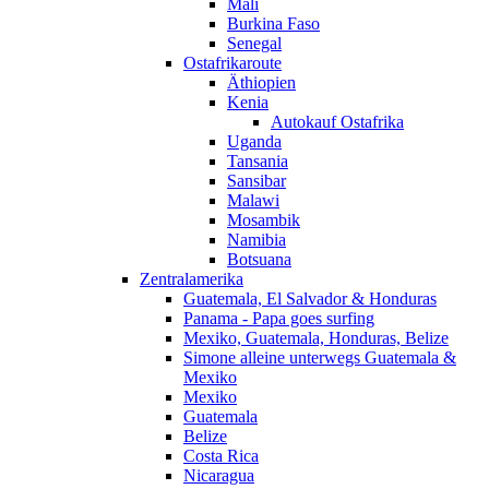
Mali
Burkina Faso
Senegal
Ostafrikaroute
Äthiopien
Kenia
Autokauf Ostafrika
Uganda
Tansania
Sansibar
Malawi
Mosambik
Namibia
Botsuana
Zentralamerika
Guatemala, El Salvador & Honduras
Panama - Papa goes surfing
Mexiko, Guatemala, Honduras, Belize
Simone alleine unterwegs Guatemala &
Mexiko
Mexiko
Guatemala
Belize
Costa Rica
Nicaragua