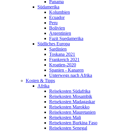
Panama
Südamerika
Kolumbien
Ecuador
Peru
Bolivien
Argentinien
Fazit Suedamerika
Südliches Europa
Sardinien
Toskana 2021
Frankreich 2021
Kroatien-2020
Spanien - Kanaren
Unterwegs nach Afrika
Kosten & Tipps
Afrika
Reisekosten Südafrika
Reisekosten Mosambik
Reisekosten Madagaskar
Reisekosten Marokko
Reisekosten Mauretanien
Reisekosten Mali
Reisekosten Burkina Faso
Reisekosten Senegal