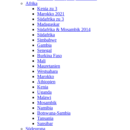
Afrika
Kenia zu 3
Marokko 2021
Südafrika zu 3
Madagaskar
Südafrika & Mosambik 2014
Südafrika
Simbabwe
Gambia
Senegal
Burkina Faso
Mali
Mauretanien
Westsahara
Marokko
Äthiopien
Kenia
Uganda
Malawi
Mosambik
Namibia
Botswana-Sambia
Tansania
Sansibar
Südeuropa