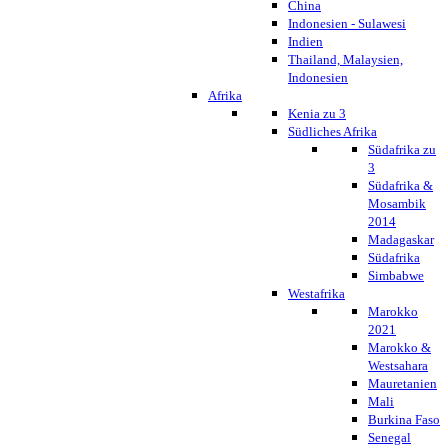
China
Indonesien - Sulawesi
Indien
Thailand, Malaysien,
Indonesien
Afrika
Kenia zu 3
Südliches Afrika
Südafrika zu
3
Südafrika &
Mosambik
2014
Madagaskar
Südafrika
Simbabwe
Westafrika
Marokko
2021
Marokko &
Westsahara
Mauretanien
Mali
Burkina Faso
Senegal