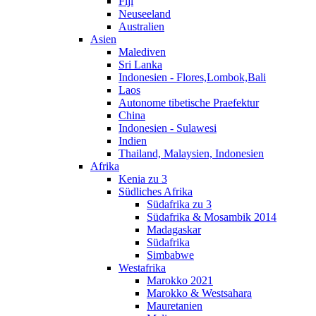
Fiji
Neuseeland
Australien
Asien
Malediven
Sri Lanka
Indonesien - Flores,Lombok,Bali
Laos
Autonome tibetische Praefektur
China
Indonesien - Sulawesi
Indien
Thailand, Malaysien, Indonesien
Afrika
Kenia zu 3
Südliches Afrika
Südafrika zu 3
Südafrika & Mosambik 2014
Madagaskar
Südafrika
Simbabwe
Westafrika
Marokko 2021
Marokko & Westsahara
Mauretanien