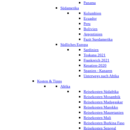
Panama
Südamerika
Kolumbien
Ecuador
Peru
Bolivien
Argentinien
Fazit Suedamerika
Südliches Europa
Sardinien
Toskana 2021
Frankreich 2021
Kroatien-2020
Spanien - Kanaren
Unterwegs nach Afrika
Kosten & Tipps
Afrika
Reisekosten Südafrika
Reisekosten Mosambik
Reisekosten Madagaskar
Reisekosten Marokko
Reisekosten Mauretanien
Reisekosten Mali
Reisekosten Burkina Faso
Reisekosten Senegal