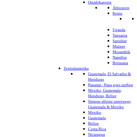
Ostafrikaroute
Äthiopien
Kenia
Uganda
Tansania
Sansibar
Malawi
Mosambik
Namibia
Botsuana
Zentralamerika
Guatemala, El Salvador &
Honduras
Panama - Papa goes surfing
Mexiko, Guatemala,
Honduras, Belize
Simone alleine unterwegs
Guatemala & Mexiko
Mexiko
Guatemala
Belize
Costa Rica
Nicaragua