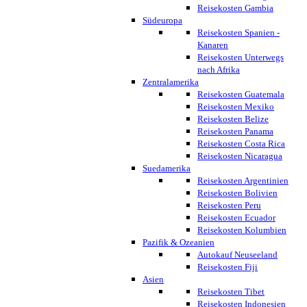
Reisekosten Gambia
Südeuropa
Reisekosten Spanien -
Kanaren
Reisekosten Unterwegs
nach Afrika
Zentralamerika
Reisekosten Guatemala
Reisekosten Mexiko
Reisekosten Belize
Reisekosten Panama
Reisekosten Costa Rica
Reisekosten Nicaragua
Suedamerika
Reisekosten Argentinien
Reisekosten Bolivien
Reisekosten Peru
Reisekosten Ecuador
Reisekosten Kolumbien
Pazifik & Ozeanien
Autokauf Neuseeland
Reisekosten Fiji
Asien
Reisekosten Tibet
Reisekosten Indonesien