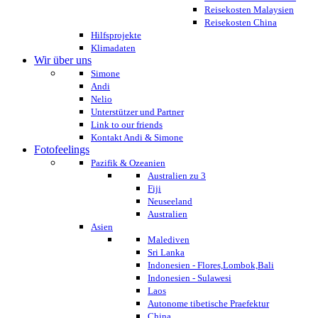
Reisekosten Malaysien
Reisekosten China
Hilfsprojekte
Klimadaten
Wir über uns
Simone
Andi
Nelio
Unterstützer und Partner
Link to our friends
Kontakt Andi & Simone
Fotofeelings
Pazifik & Ozeanien
Australien zu 3
Fiji
Neuseeland
Australien
Asien
Malediven
Sri Lanka
Indonesien - Flores,Lombok,Bali
Indonesien - Sulawesi
Laos
Autonome tibetische Praefektur
China