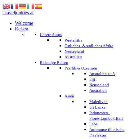
Traveljunkies.at
Welcome
Reisen
Unsere Autos
Westafrika
Östliches- & südliches Afrika
Neuseeland
Australien
Bisherige Reisen
Pazifik & Ozeanien
Australien zu 3
Fiji
Neuseeland
Australien
Asien
Malediven
Sri Lanka
Indonesien -
Flores,Lombok,Bali
Laos
Autonome tibetische
Praefektur