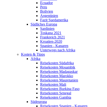
Ecuador
Peru
Bolivien
Argentinien
Fazit Suedamerika
Südliches Europa
Sardinien
Toskana 2021
Frankreich 2021
Kroatien-2020
Spanien - Kanaren
Unterwegs nach Afrika
Kosten & Tipps
Afrika
Reisekosten Südafrika
Reisekosten Mosambik
Reisekosten Madagaskar
Reisekosten Marokko
Reisekosten Mauretanien
Reisekosten Mali
Reisekosten Burkina Faso
Reisekosten Senegal
Reisekosten Gambia
Südeuropa
Reisekosten Spanien - Kanaren