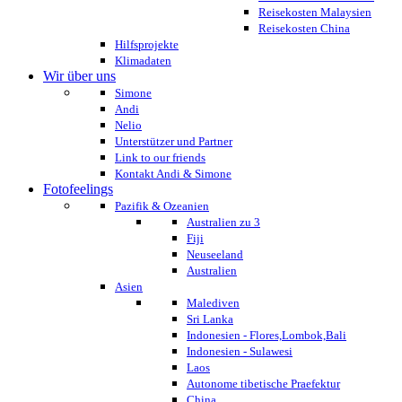
Reisekosten Malaysien
Reisekosten China
Hilfsprojekte
Klimadaten
Wir über uns
Simone
Andi
Nelio
Unterstützer und Partner
Link to our friends
Kontakt Andi & Simone
Fotofeelings
Pazifik & Ozeanien
Australien zu 3
Fiji
Neuseeland
Australien
Asien
Malediven
Sri Lanka
Indonesien - Flores,Lombok,Bali
Indonesien - Sulawesi
Laos
Autonome tibetische Praefektur
China