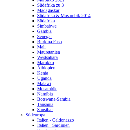
Südafrika zu 3
Madagaskar
Südafrika & Mosambik 2014
Südafrika
Simbabwe
Gambia
Senegal
Burkina Faso
Mali
Mauretanien
Westsahara
Marokko
Äthiopien
Kenia
Uganda
Malawi
Mosambik
Namibia
Botswana-Sambia
Tansania
Sansibar
Südeuropa
Italien - Caldonazzo
Italien - Sardinien