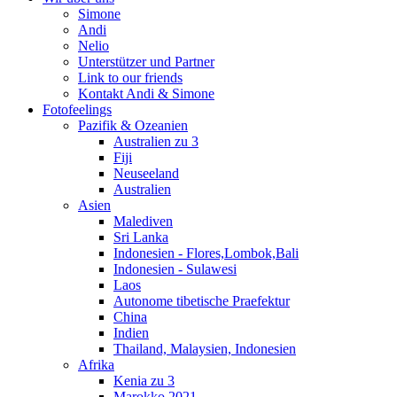
Simone
Andi
Nelio
Unterstützer und Partner
Link to our friends
Kontakt Andi & Simone
Fotofeelings
Pazifik & Ozeanien
Australien zu 3
Fiji
Neuseeland
Australien
Asien
Malediven
Sri Lanka
Indonesien - Flores,Lombok,Bali
Indonesien - Sulawesi
Laos
Autonome tibetische Praefektur
China
Indien
Thailand, Malaysien, Indonesien
Afrika
Kenia zu 3
Marokko 2021