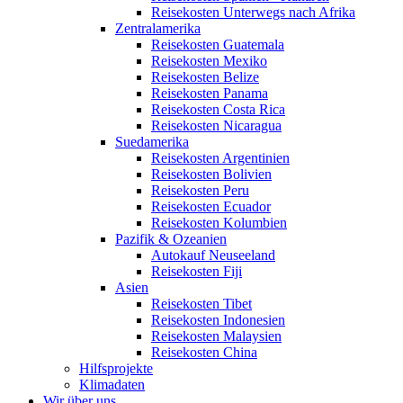
Reisekosten Unterwegs nach Afrika
Zentralamerika
Reisekosten Guatemala
Reisekosten Mexiko
Reisekosten Belize
Reisekosten Panama
Reisekosten Costa Rica
Reisekosten Nicaragua
Suedamerika
Reisekosten Argentinien
Reisekosten Bolivien
Reisekosten Peru
Reisekosten Ecuador
Reisekosten Kolumbien
Pazifik & Ozeanien
Autokauf Neuseeland
Reisekosten Fiji
Asien
Reisekosten Tibet
Reisekosten Indonesien
Reisekosten Malaysien
Reisekosten China
Hilfsprojekte
Klimadaten
Wir über uns