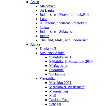
Asien
Malediven
Sri Lanka
Indonesien - Flores,Lombok,Bali
Laos
Autonome tibetische Praefektur
China
Indonesien - Sulawesi
Indien
Thailand, Malaysien, Indonesien
Afrika
Kenia zu 3
Südliches Afrika
Südafrika zu 3
Südafrika & Mosambik 2014
Madagaskar
Südafrika
Simbabwe
Westafrika
Marokko 2021
Marokko & Westsahara
Mauretanien
Mali
Burkina Faso
Senegal