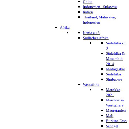
China
Indonesien - Sulawesi
Indien
Thailand, Malaysien,
Indonesien
Afrika
Kenia zu 3
Südliches Afrika
Südafrika zu
3
Südafrika &
Mosambik
2014
Madagaskar
Südafrika
Simbabwe
Westafrika
Marokko
2021
Marokko &
Westsahara
Mauretanien
Mali
Burkina Faso
Senegal