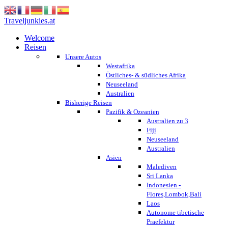
Traveljunkies.at
Welcome
Reisen
Unsere Autos
Westafrika
Östliches- & südliches Afrika
Neuseeland
Australien
Bisherige Reisen
Pazifik & Ozeanien
Australien zu 3
Fiji
Neuseeland
Australien
Asien
Malediven
Sri Lanka
Indonesien -
Flores,Lombok,Bali
Laos
Autonome tibetische
Praefektur