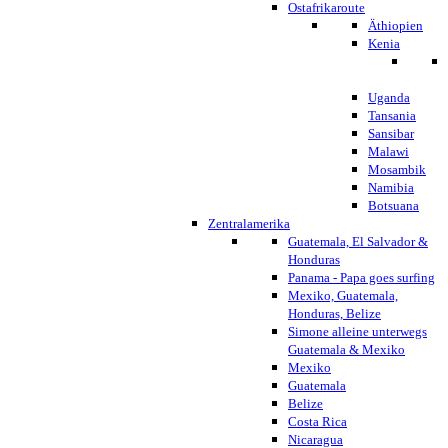
Ostafrikaroute
Äthiopien
Kenia
Uganda
Tansania
Sansibar
Malawi
Mosambik
Namibia
Botsuana
Zentralamerika
Guatemala, El Salvador &
Honduras
Panama - Papa goes surfing
Mexiko, Guatemala,
Honduras, Belize
Simone alleine unterwegs
Guatemala & Mexiko
Mexiko
Guatemala
Belize
Costa Rica
Nicaragua