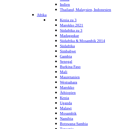
Indien
Thailand, Malaysien, Indonesien
Afrika
Kenia zu 3
Marokko 2021
Südafrika zu 3
Madagaskar
Südafrika & Mosambik 2014
Südafrika
Simbabwe
Gambia
Senegal
Burkina Faso
Mali
Mauretanien
Westsahara
Marokko
Äthiopien
Kenia
Uganda
Malawi
Mosambik
Namibia
Botswana-Sambia
Tansania