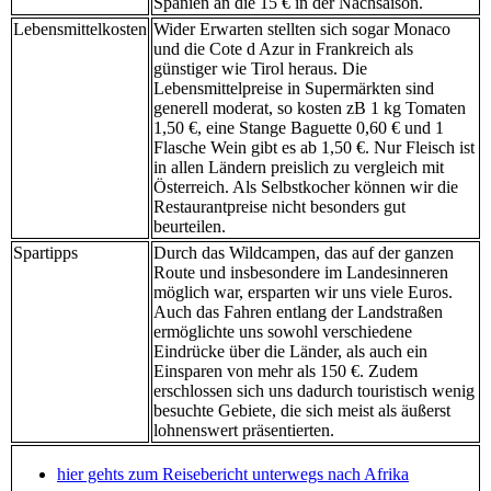
Spanien an die 15 € in der Nachsaison.
Lebensmittelkosten
Wider Erwarten stellten sich sogar Monaco
und die Cote d Azur in Frankreich als
günstiger wie Tirol heraus. Die
Lebensmittelpreise in Supermärkten sind
generell moderat, so kosten zB 1 kg Tomaten
1,50 €, eine Stange Baguette 0,60 € und 1
Flasche Wein gibt es ab 1,50 €. Nur Fleisch ist
in allen Ländern preislich zu vergleich mit
Österreich. Als Selbstkocher können wir die
Restaurantpreise nicht besonders gut
beurteilen.
Spartipps
Durch das Wildcampen, das auf der ganzen
Route und insbesondere im Landesinneren
möglich war, ersparten wir uns viele Euros.
Auch das Fahren entlang der Landstraßen
ermöglichte uns sowohl verschiedene
Eindrücke über die Länder, als auch ein
Einsparen von mehr als 150 €. Zudem
erschlossen sich uns dadurch touristisch wenig
besuchte Gebiete, die sich meist als äußerst
lohnenswert präsentierten.
hier gehts zum Reisebericht unterwegs nach Afrika