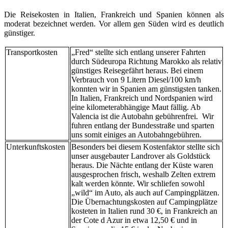
Die Reisekosten in Italien, Frankreich und Spanien können als
moderat bezeichnet werden. Vor allem gen Süden wird es deutlich
günstiger.
Transportkosten
„Fred“ stellte sich entlang unserer Fahrten
durch Südeuropa Richtung Marokko als relativ
günstiges Reisegefährt heraus. Bei einem
Verbrauch von 9 Litern Diesel/100 km/h
konnten wir in Spanien am günstigsten tanken.
In Italien, Frankreich und Nordspanien wird
eine kilometerabhängige Maut fällig. Ab
Valencia ist die Autobahn gebührenfrei. Wir
fuhren entlang der Bundesstraße und sparten
uns somit einiges an Autobahngebühren.
Unterkunftskosten
Besonders bei diesem Kostenfaktor stellte sich
unser ausgebauter Landrover als Goldstück
heraus. Die Nächte entlang der Küste waren
ausgesprochen frisch, weshalb Zelten extrem
kalt werden könnte. Wir schliefen sowohl
„wild“ im Auto, als auch auf Campingplätzen.
Die Übernachtungskosten auf Campingplätze
kosteten in Italien rund 30 €, in Frankreich an
der Cote d Azur in etwa 12,50 € und in