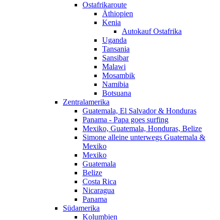
Ostafrikaroute
Äthiopien
Kenia
Autokauf Ostafrika
Uganda
Tansania
Sansibar
Malawi
Mosambik
Namibia
Botsuana
Zentralamerika
Guatemala, El Salvador & Honduras
Panama - Papa goes surfing
Mexiko, Guatemala, Honduras, Belize
Simone alleine unterwegs Guatemala &
Mexiko
Mexiko
Guatemala
Belize
Costa Rica
Nicaragua
Panama
Südamerika
Kolumbien