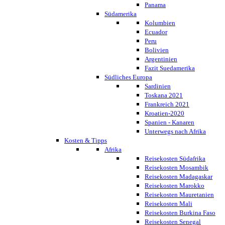
Panama
Südamerika
Kolumbien
Ecuador
Peru
Bolivien
Argentinien
Fazit Suedamerika
Südliches Europa
Sardinien
Toskana 2021
Frankreich 2021
Kroatien-2020
Spanien - Kanaren
Unterwegs nach Afrika
Kosten & Tipps
Afrika
Reisekosten Südafrika
Reisekosten Mosambik
Reisekosten Madagaskar
Reisekosten Marokko
Reisekosten Mauretanien
Reisekosten Mali
Reisekosten Burkina Faso
Reisekosten Senegal