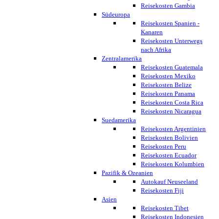
Reisekosten Gambia
Südeuropa
Reisekosten Spanien -
Kanaren
Reisekosten Unterwegs
nach Afrika
Zentralamerika
Reisekosten Guatemala
Reisekosten Mexiko
Reisekosten Belize
Reisekosten Panama
Reisekosten Costa Rica
Reisekosten Nicaragua
Suedamerika
Reisekosten Argentinien
Reisekosten Bolivien
Reisekosten Peru
Reisekosten Ecuador
Reisekosten Kolumbien
Pazifik & Ozeanien
Autokauf Neuseeland
Reisekosten Fiji
Asien
Reisekosten Tibet
Reisekosten Indonesien