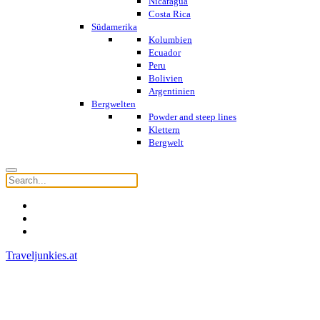
Nicaragua
Costa Rica
Südamerika
Kolumbien
Ecuador
Peru
Bolivien
Argentinien
Bergwelten
Powder and steep lines
Klettern
Bergwelt
Traveljunkies.at