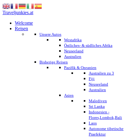
Traveljunkies.at
Welcome
Reisen
Unsere Autos
Westafrika
Östliches- & südliches Afrika
Neuseeland
Australien
Bisherige Reisen
Pazifik & Ozeanien
Australien zu 3
Fiji
Neuseeland
Australien
Asien
Malediven
Sri Lanka
Indonesien -
Flores,Lombok,Bali
Laos
Autonome tibetische
Praefektur