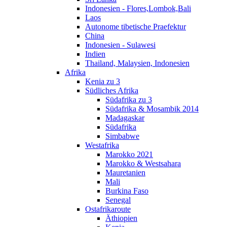
Indonesien - Flores,Lombok,Bali
Laos
Autonome tibetische Praefektur
China
Indonesien - Sulawesi
Indien
Thailand, Malaysien, Indonesien
Afrika
Kenia zu 3
Südliches Afrika
Südafrika zu 3
Südafrika & Mosambik 2014
Madagaskar
Südafrika
Simbabwe
Westafrika
Marokko 2021
Marokko & Westsahara
Mauretanien
Mali
Burkina Faso
Senegal
Ostafrikaroute
Äthiopien