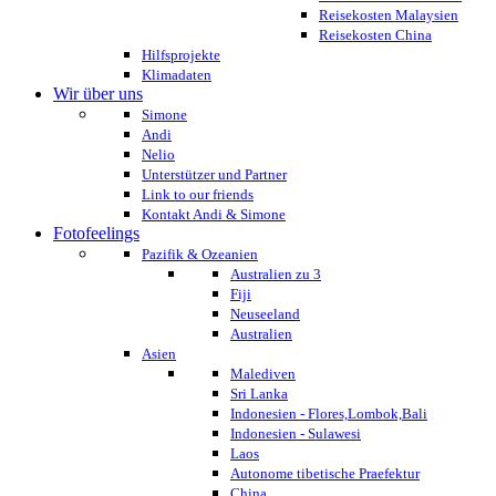
Reisekosten Malaysien
Reisekosten China
Hilfsprojekte
Klimadaten
Wir über uns
Simone
Andi
Nelio
Unterstützer und Partner
Link to our friends
Kontakt Andi & Simone
Fotofeelings
Pazifik & Ozeanien
Australien zu 3
Fiji
Neuseeland
Australien
Asien
Malediven
Sri Lanka
Indonesien - Flores,Lombok,Bali
Indonesien - Sulawesi
Laos
Autonome tibetische Praefektur
China