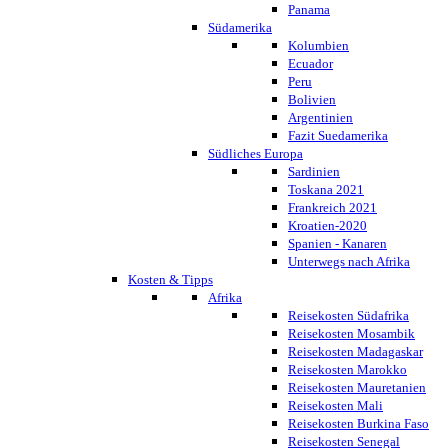
Panama
Südamerika
Kolumbien
Ecuador
Peru
Bolivien
Argentinien
Fazit Suedamerika
Südliches Europa
Sardinien
Toskana 2021
Frankreich 2021
Kroatien-2020
Spanien - Kanaren
Unterwegs nach Afrika
Kosten & Tipps
Afrika
Reisekosten Südafrika
Reisekosten Mosambik
Reisekosten Madagaskar
Reisekosten Marokko
Reisekosten Mauretanien
Reisekosten Mali
Reisekosten Burkina Faso
Reisekosten Senegal