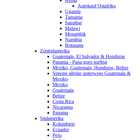
Kenia
Autokauf Ostafrika
Uganda
Tansania
Sansibar
Malawi
Mosambik
Namibia
Botsuana
Zentralamerika
Guatemala, El Salvador & Honduras
Panama - Papa goes surfing
Mexiko, Guatemala, Honduras, Belize
Simone alleine unterwegs Guatemala &
Mexiko
Mexiko
Guatemala
Belize
Costa Rica
Nicaragua
Panama
Südamerika
Kolumbien
Ecuador
Peru