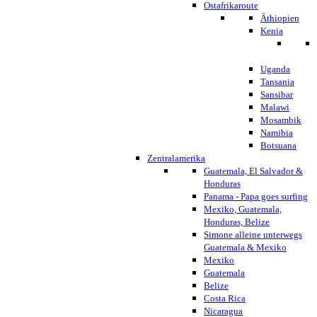
Ostafrikaroute
Äthiopien
Kenia
Uganda
Tansania
Sansibar
Malawi
Mosambik
Namibia
Botsuana
Zentralamerika
Guatemala, El Salvador &
Honduras
Panama - Papa goes surfing
Mexiko, Guatemala,
Honduras, Belize
Simone alleine unterwegs
Guatemala & Mexiko
Mexiko
Guatemala
Belize
Costa Rica
Nicaragua