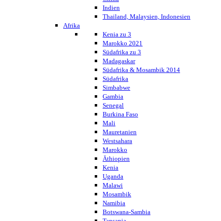
Indien
Thailand, Malaysien, Indonesien
Afrika
Kenia zu 3
Marokko 2021
Südafrika zu 3
Madagaskar
Südafrika & Mosambik 2014
Südafrika
Simbabwe
Gambia
Senegal
Burkina Faso
Mali
Mauretanien
Westsahara
Marokko
Äthiopien
Kenia
Uganda
Malawi
Mosambik
Namibia
Botswana-Sambia
Tansania