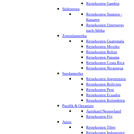
Reisekosten Gambia
Südeuropa
Reisekosten Spanien -
Kanaren
Reisekosten Unterwegs
nach Afrika
Zentralamerika
Reisekosten Guatemala
Reisekosten Mexiko
Reisekosten Belize
Reisekosten Panama
Reisekosten Costa Rica
Reisekosten Nicaragua
Suedamerika
Reisekosten Argentinien
Reisekosten Bolivien
Reisekosten Peru
Reisekosten Ecuador
Reisekosten Kolumbien
Pazifik & Ozeanien
Autokauf Neuseeland
Reisekosten Fiji
Asien
Reisekosten Tibet
Reisekosten Indonesien