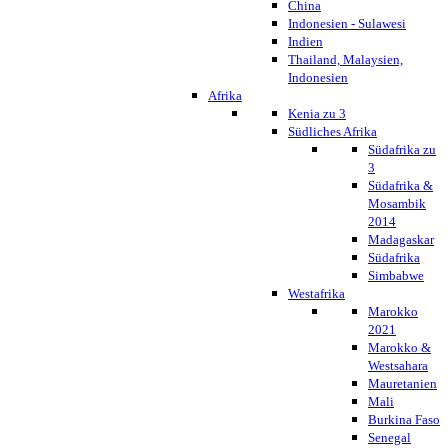
China
Indonesien - Sulawesi
Indien
Thailand, Malaysien,
Indonesien
Afrika
Kenia zu 3
Südliches Afrika
Südafrika zu
3
Südafrika &
Mosambik
2014
Madagaskar
Südafrika
Simbabwe
Westafrika
Marokko
2021
Marokko &
Westsahara
Mauretanien
Mali
Burkina Faso
Senegal