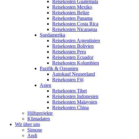
Reisekosten Guatemala
Reisekosten Mexiko
Reisekosten Belize
Reisekosten Panama
Reisekosten Costa Rica
Reisekosten Nicaragua
Suedamerika
Reisekosten Argentinien
Reisekosten Bolivien
Reisekosten Peru
Reisekosten Ecuador
Reisekosten Kolumbien
Pazifik & Ozeanien
Autokauf Neuseeland
Reisekosten Fiji
Asien
Reisekosten Tibet
Reisekosten Indonesien
Reisekosten Malaysien
Reisekosten China
Hilfsprojekte
Klimadaten
Wir über uns
Simone
Andi