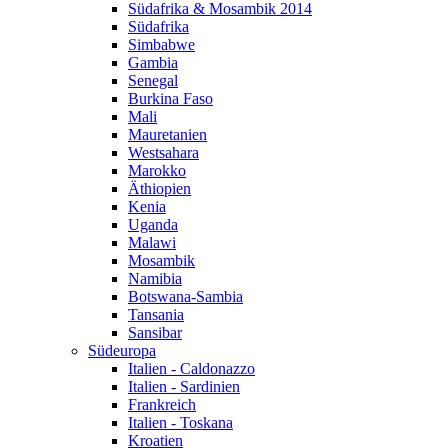
Südafrika & Mosambik 2014
Südafrika
Simbabwe
Gambia
Senegal
Burkina Faso
Mali
Mauretanien
Westsahara
Marokko
Äthiopien
Kenia
Uganda
Malawi
Mosambik
Namibia
Botswana-Sambia
Tansania
Sansibar
Südeuropa
Italien - Caldonazzo
Italien - Sardinien
Frankreich
Italien - Toskana
Kroatien