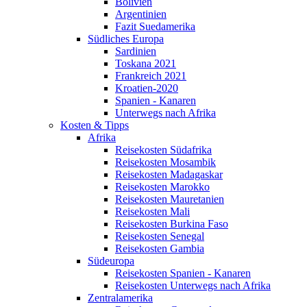
Bolivien
Argentinien
Fazit Suedamerika
Südliches Europa
Sardinien
Toskana 2021
Frankreich 2021
Kroatien-2020
Spanien - Kanaren
Unterwegs nach Afrika
Kosten & Tipps
Afrika
Reisekosten Südafrika
Reisekosten Mosambik
Reisekosten Madagaskar
Reisekosten Marokko
Reisekosten Mauretanien
Reisekosten Mali
Reisekosten Burkina Faso
Reisekosten Senegal
Reisekosten Gambia
Südeuropa
Reisekosten Spanien - Kanaren
Reisekosten Unterwegs nach Afrika
Zentralamerika