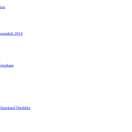
sien
Mosambik 2014
1
stsahara
Autokauf Ostafrika