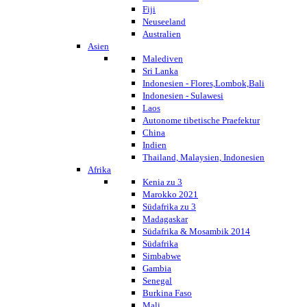
Fiji
Neuseeland
Australien
Asien
Malediven
Sri Lanka
Indonesien - Flores,Lombok,Bali
Indonesien - Sulawesi
Laos
Autonome tibetische Praefektur
China
Indien
Thailand, Malaysien, Indonesien
Afrika
Kenia zu 3
Marokko 2021
Südafrika zu 3
Madagaskar
Südafrika & Mosambik 2014
Südafrika
Simbabwe
Gambia
Senegal
Burkina Faso
Mali