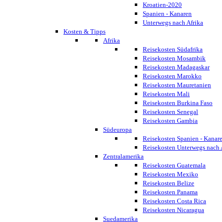
Kroatien-2020
Spanien - Kanaren
Unterwegs nach Afrika
Kosten & Tipps
Afrika
Reisekosten Südafrika
Reisekosten Mosambik
Reisekosten Madagaskar
Reisekosten Marokko
Reisekosten Mauretanien
Reisekosten Mali
Reisekosten Burkina Faso
Reisekosten Senegal
Reisekosten Gambia
Südeuropa
Reisekosten Spanien - Kanar
Reisekosten Unterwegs nach 
Zentralamerika
Reisekosten Guatemala
Reisekosten Mexiko
Reisekosten Belize
Reisekosten Panama
Reisekosten Costa Rica
Reisekosten Nicaragua
Suedamerika