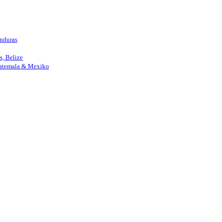
nduras
, Belize
uatemala & Mexiko