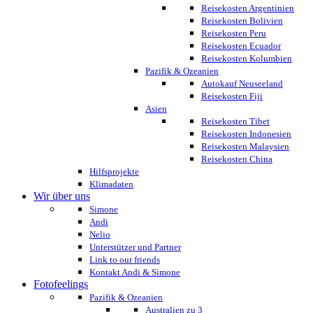
Reisekosten Argentinien
Reisekosten Bolivien
Reisekosten Peru
Reisekosten Ecuador
Reisekosten Kolumbien
Pazifik & Ozeanien
Autokauf Neuseeland
Reisekosten Fiji
Asien
Reisekosten Tibet
Reisekosten Indonesien
Reisekosten Malaysien
Reisekosten China
Hilfsprojekte
Klimadaten
Wir über uns
Simone
Andi
Nelio
Unterstützer und Partner
Link to our friends
Kontakt Andi & Simone
Fotofeelings
Pazifik & Ozeanien
Australien zu 3