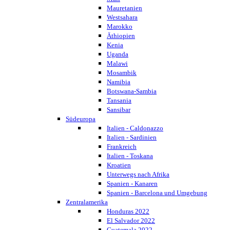
Mauretanien
Westsahara
Marokko
Äthiopien
Kenia
Uganda
Malawi
Mosambik
Namibia
Botswana-Sambia
Tansania
Sansibar
Südeuropa
Italien - Caldonazzo
Italien - Sardinien
Frankreich
Italien - Toskana
Kroatien
Unterwegs nach Afrika
Spanien - Kanaren
Spanien - Barcelona und Umgebung
Zentralamerika
Honduras 2022
El Salvador 2022
Guatemala 2022