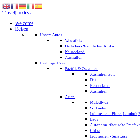
Traveljunkies.at
Welcome
Reisen
Unsere Autos
Westafrika
Östliches- & südliches Afrika
Neuseeland
Australien
Bisherige Reisen
Pazifik & Ozeanien
Australien zu 3
Fiji
Neuseeland
Australien
Asien
Malediven
Sri Lanka
Indonesien - Flores,Lombok,
Laos
Autonome tibetische Praefekt
China
Indonesien - Sulawesi