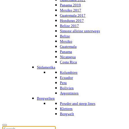
Panama 2019
Mexiko 2017
Guatemala 2017
Honduras 2017
Belize 2017
Simone alleine unterwegs
Belize
Mexiko
Guatemala
Panama
Nicaragua
Costa Rica
Südamerika
Kolumbien
Ecuador
Peru
Bolivien
Argentinien
Bergwelten
Powder and steep lines
Klettern
Bergwelt