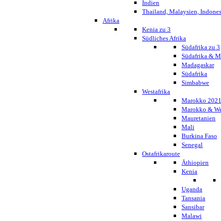
Indien
Thailand, Malaysien, Indone
Afrika
Kenia zu 3
Südliches Afrika
Südafrika zu 3
Südafrika & 
Madagaskar
Südafrika
Simbabwe
Westafrika
Marokko 202
Marokko & We
Mauretanien
Mali
Burkina Faso
Senegal
Ostafrikaroute
Äthiopien
Kenia
Uganda
Tansania
Sansibar
Malawi