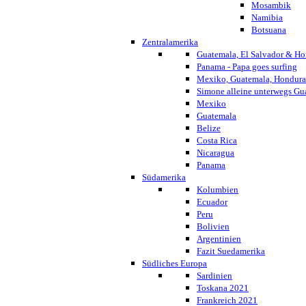
Mosambik
Namibia
Botsuana
Zentralamerika
Guatemala, El Salvador & Ho
Panama - Papa goes surfing
Mexiko, Guatemala, Honduras
Simone alleine unterwegs G
Mexiko
Guatemala
Belize
Costa Rica
Nicaragua
Panama
Südamerika
Kolumbien
Ecuador
Peru
Bolivien
Argentinien
Fazit Suedamerika
Südliches Europa
Sardinien
Toskana 2021
Frankreich 2021