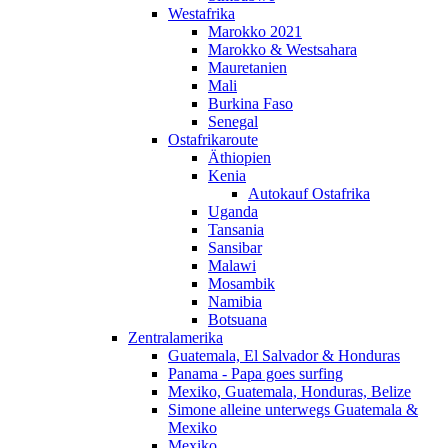
Westafrika
Marokko 2021
Marokko & Westsahara
Mauretanien
Mali
Burkina Faso
Senegal
Ostafrikaroute
Äthiopien
Kenia
Autokauf Ostafrika
Uganda
Tansania
Sansibar
Malawi
Mosambik
Namibia
Botsuana
Zentralamerika
Guatemala, El Salvador & Honduras
Panama - Papa goes surfing
Mexiko, Guatemala, Honduras, Belize
Simone alleine unterwegs Guatemala &
Mexiko
Mexiko