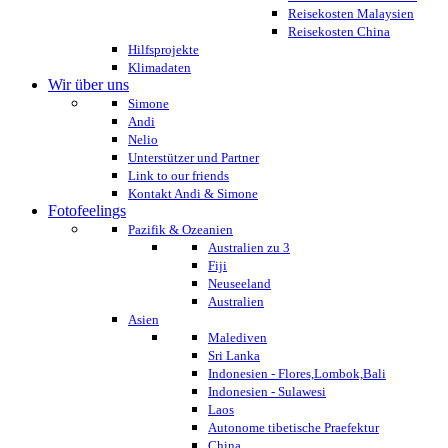
Reisekosten Malaysien
Reisekosten China
Hilfsprojekte
Klimadaten
Wir über uns
Simone
Andi
Nelio
Unterstützer und Partner
Link to our friends
Kontakt Andi & Simone
Fotofeelings
Pazifik & Ozeanien
Australien zu 3
Fiji
Neuseeland
Australien
Asien
Malediven
Sri Lanka
Indonesien - Flores,Lombok,Bali
Indonesien - Sulawesi
Laos
Autonome tibetische Praefektur
China