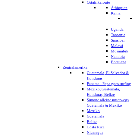
Ostafrikaroute
Äthiopien
Kenia
Uganda
Tansania
Sansibar
Malawi
Mosambik
Namibia
Botsuana
Zentralamerika
Guatemala, El Salvador &
Honduras
Panama - Papa goes surfing
Mexiko, Guatemala,
Honduras, Belize
Simone alleine unterwegs
Guatemala & Mexiko
Mexiko
Guatemala
Belize
Costa Rica
Nicaragua