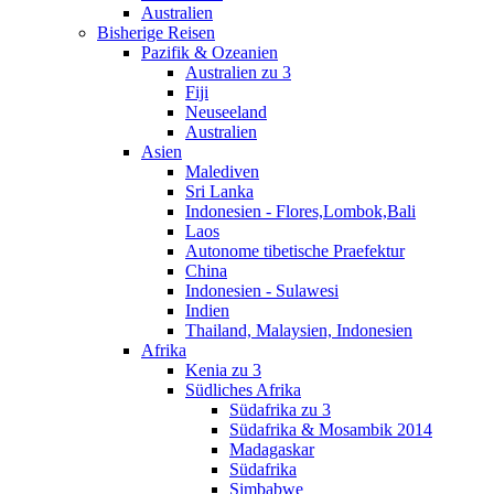
Australien
Bisherige Reisen
Pazifik & Ozeanien
Australien zu 3
Fiji
Neuseeland
Australien
Asien
Malediven
Sri Lanka
Indonesien - Flores,Lombok,Bali
Laos
Autonome tibetische Praefektur
China
Indonesien - Sulawesi
Indien
Thailand, Malaysien, Indonesien
Afrika
Kenia zu 3
Südliches Afrika
Südafrika zu 3
Südafrika & Mosambik 2014
Madagaskar
Südafrika
Simbabwe