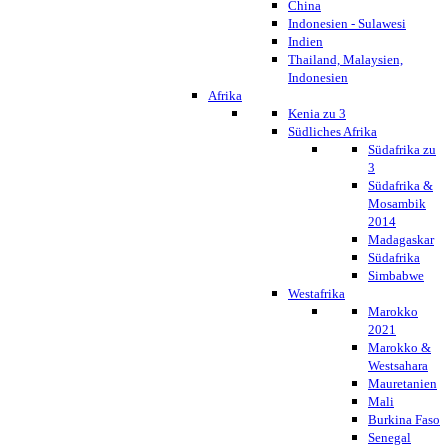
China
Indonesien - Sulawesi
Indien
Thailand, Malaysien,
Indonesien
Afrika
Kenia zu 3
Südliches Afrika
Südafrika zu
3
Südafrika &
Mosambik
2014
Madagaskar
Südafrika
Simbabwe
Westafrika
Marokko
2021
Marokko &
Westsahara
Mauretanien
Mali
Burkina Faso
Senegal