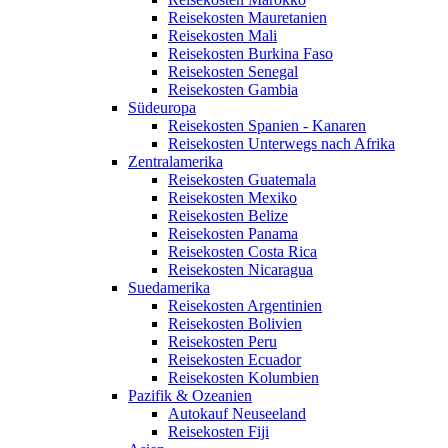
Reisekosten Mauretanien
Reisekosten Mali
Reisekosten Burkina Faso
Reisekosten Senegal
Reisekosten Gambia
Südeuropa
Reisekosten Spanien - Kanaren
Reisekosten Unterwegs nach Afrika
Zentralamerika
Reisekosten Guatemala
Reisekosten Mexiko
Reisekosten Belize
Reisekosten Panama
Reisekosten Costa Rica
Reisekosten Nicaragua
Suedamerika
Reisekosten Argentinien
Reisekosten Bolivien
Reisekosten Peru
Reisekosten Ecuador
Reisekosten Kolumbien
Pazifik & Ozeanien
Autokauf Neuseeland
Reisekosten Fiji