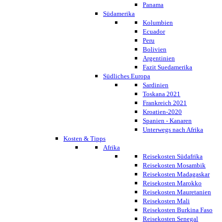
Panama
Südamerika
Kolumbien
Ecuador
Peru
Bolivien
Argentinien
Fazit Suedamerika
Südliches Europa
Sardinien
Toskana 2021
Frankreich 2021
Kroatien-2020
Spanien - Kanaren
Unterwegs nach Afrika
Kosten & Tipps
Afrika
Reisekosten Südafrika
Reisekosten Mosambik
Reisekosten Madagaskar
Reisekosten Marokko
Reisekosten Mauretanien
Reisekosten Mali
Reisekosten Burkina Faso
Reisekosten Senegal