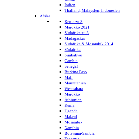
Indien
Thailand, Malaysien, Indonesien
Afrika
Kenia zu 3
Marokko 2021
Südafrika zu 3
Madagaskar
Südafrika & Mosambik 2014
Südafrika
Simbabwe
Gambia
Senegal
Burkina Faso
Mali
Mauretanien
Westsahara
Marokko
Äthiopien
Kenia
Uganda
Malawi
Mosambik
Namibia
Botswana-Sambia
Tansania