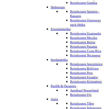
Reisekosten Gambia
Südeuropa
Reisekosten Spanien -
Kanaren
Reisekosten Unterwegs
nach Afrika
Zentralamerika
Reisekosten Guatemala
Reisekosten Mexiko
Reisekosten Belize
Reisekosten Panama
Reisekosten Costa Rica
Reisekosten Nicaragua
Suedamerika
Reisekosten Argentinien
Reisekosten Bolivien
Reisekosten Peru
Reisekosten Ecuador
Reisekosten Kolumbien
Pazifik & Ozeanien
Autokauf Neuseeland
Reisekosten Fiji
Asien
Reisekosten Tibet
Reisekosten Indonesien