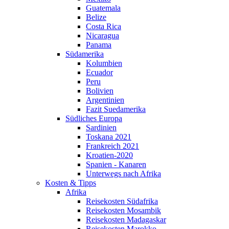
Guatemala
Belize
Costa Rica
Nicaragua
Panama
Südamerika
Kolumbien
Ecuador
Peru
Bolivien
Argentinien
Fazit Suedamerika
Südliches Europa
Sardinien
Toskana 2021
Frankreich 2021
Kroatien-2020
Spanien - Kanaren
Unterwegs nach Afrika
Kosten & Tipps
Afrika
Reisekosten Südafrika
Reisekosten Mosambik
Reisekosten Madagaskar
Reisekosten Marokko