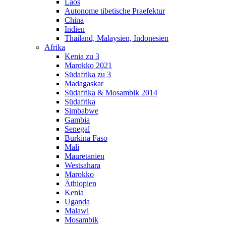
Laos
Autonome tibetische Praefektur
China
Indien
Thailand, Malaysien, Indonesien
Afrika
Kenia zu 3
Marokko 2021
Südafrika zu 3
Madagaskar
Südafrika & Mosambik 2014
Südafrika
Simbabwe
Gambia
Senegal
Burkina Faso
Mali
Mauretanien
Westsahara
Marokko
Äthiopien
Kenia
Uganda
Malawi
Mosambik