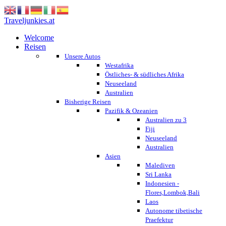
Traveljunkies.at
Welcome
Reisen
Unsere Autos
Westafrika
Östliches- & südliches Afrika
Neuseeland
Australien
Bisherige Reisen
Pazifik & Ozeanien
Australien zu 3
Fiji
Neuseeland
Australien
Asien
Malediven
Sri Lanka
Indonesien -
Flores,Lombok,Bali
Laos
Autonome tibetische
Praefektur