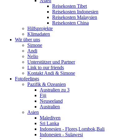
Asien
Reisekosten Tibet
Reisekosten Indonesien
Reisekosten Malaysien
Reisekosten China
Hilfsprojekte
Klimadaten
Wir über uns
Simone
Andi
Nelio
Unterstützer und Partner
Link to our friends
Kontakt Andi & Simone
Fotofeelings
Pazifik & Ozeanien
Australien zu 3
Fiji
Neuseeland
Australien
Asien
Malediven
Sri Lanka
Indonesien - Flores,Lombok,Bali
Indonesien - Sulawesi