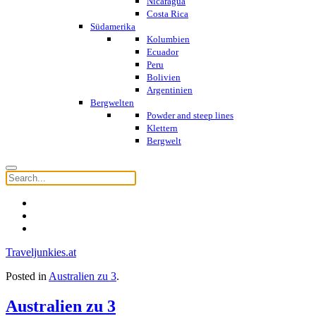
Nicaragua
Costa Rica
Südamerika
Kolumbien
Ecuador
Peru
Bolivien
Argentinien
Bergwelten
Powder and steep lines
Klettern
Bergwelt
Traveljunkies.at
Posted in
Australien zu 3
.
Australien zu 3