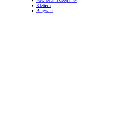
Powder and steep lines
Klettern
Bergwelt