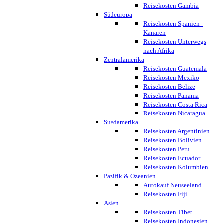
Reisekosten Gambia
Südeuropa
Reisekosten Spanien -
Kanaren
Reisekosten Unterwegs
nach Afrika
Zentralamerika
Reisekosten Guatemala
Reisekosten Mexiko
Reisekosten Belize
Reisekosten Panama
Reisekosten Costa Rica
Reisekosten Nicaragua
Suedamerika
Reisekosten Argentinien
Reisekosten Bolivien
Reisekosten Peru
Reisekosten Ecuador
Reisekosten Kolumbien
Pazifik & Ozeanien
Autokauf Neuseeland
Reisekosten Fiji
Asien
Reisekosten Tibet
Reisekosten Indonesien