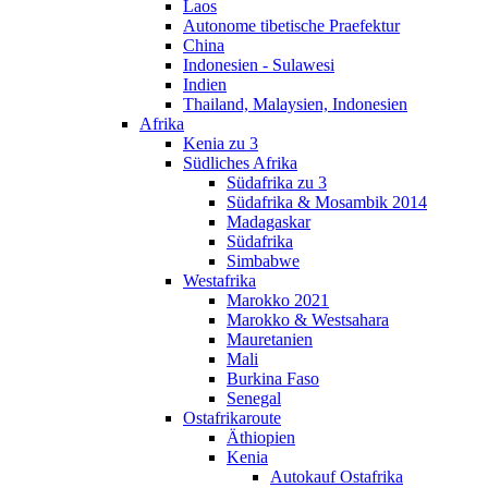
Laos
Autonome tibetische Praefektur
China
Indonesien - Sulawesi
Indien
Thailand, Malaysien, Indonesien
Afrika
Kenia zu 3
Südliches Afrika
Südafrika zu 3
Südafrika & Mosambik 2014
Madagaskar
Südafrika
Simbabwe
Westafrika
Marokko 2021
Marokko & Westsahara
Mauretanien
Mali
Burkina Faso
Senegal
Ostafrikaroute
Äthiopien
Kenia
Autokauf Ostafrika