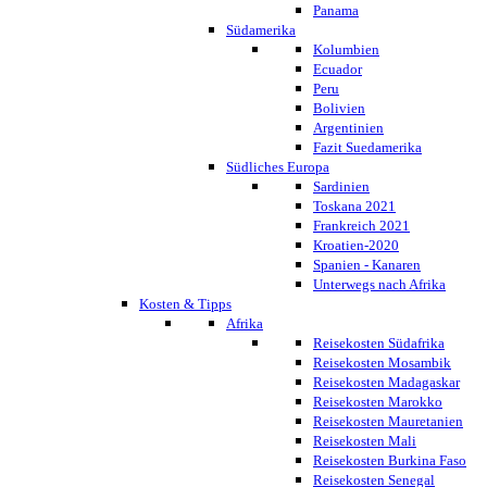
Panama
Südamerika
Kolumbien
Ecuador
Peru
Bolivien
Argentinien
Fazit Suedamerika
Südliches Europa
Sardinien
Toskana 2021
Frankreich 2021
Kroatien-2020
Spanien - Kanaren
Unterwegs nach Afrika
Kosten & Tipps
Afrika
Reisekosten Südafrika
Reisekosten Mosambik
Reisekosten Madagaskar
Reisekosten Marokko
Reisekosten Mauretanien
Reisekosten Mali
Reisekosten Burkina Faso
Reisekosten Senegal