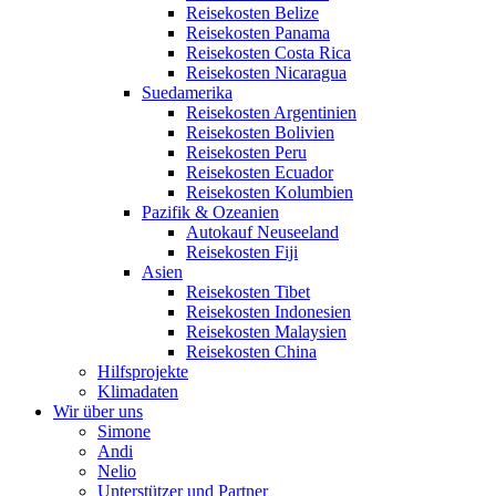
Reisekosten Belize
Reisekosten Panama
Reisekosten Costa Rica
Reisekosten Nicaragua
Suedamerika
Reisekosten Argentinien
Reisekosten Bolivien
Reisekosten Peru
Reisekosten Ecuador
Reisekosten Kolumbien
Pazifik & Ozeanien
Autokauf Neuseeland
Reisekosten Fiji
Asien
Reisekosten Tibet
Reisekosten Indonesien
Reisekosten Malaysien
Reisekosten China
Hilfsprojekte
Klimadaten
Wir über uns
Simone
Andi
Nelio
Unterstützer und Partner