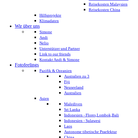
Reisekosten Malaysien
Reisekosten China
Hilfsprojekte
Klimadaten
Wir über uns
Simone
Andi
Nelio
Unterstützer und Partner
Link to our friends
Kontakt Andi & Simone
Fotofeelings
Pazifik & Ozeanien
Australien zu 3
Fiji
Neuseeland
Australien
Asien
Malediven
Sri Lanka
Indonesien - Flores,Lombok,Bali
Indonesien - Sulawesi
Laos
Autonome tibetische Praefektur
China