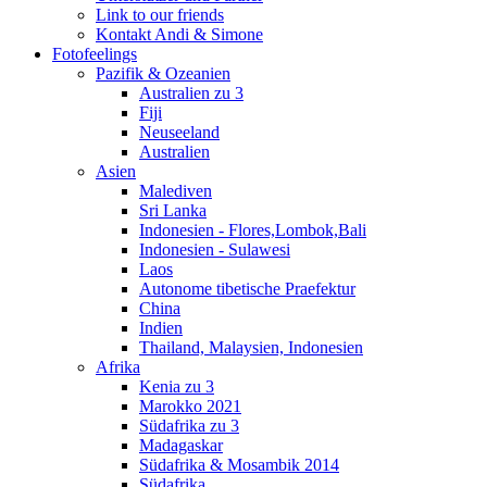
Link to our friends
Kontakt Andi & Simone
Fotofeelings
Pazifik & Ozeanien
Australien zu 3
Fiji
Neuseeland
Australien
Asien
Malediven
Sri Lanka
Indonesien - Flores,Lombok,Bali
Indonesien - Sulawesi
Laos
Autonome tibetische Praefektur
China
Indien
Thailand, Malaysien, Indonesien
Afrika
Kenia zu 3
Marokko 2021
Südafrika zu 3
Madagaskar
Südafrika & Mosambik 2014
Südafrika