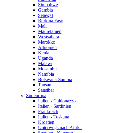
Simbabwe
Gambia
Senegal
Burkina Faso
Mali
Mauretanien
Westsahara
Marokko
Äthiopien
Kenia
Uganda
Malawi
Mosambik
Namibia
Botswana-Sambia
Tansania
Sansibar
Südeuropa
Italien - Caldonazzo
Italien - Sardinien
Frankreich
Italien - Toskana
Kroatien
Unterwegs nach Afrika
Spanien - Kanaren