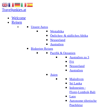
Traveljunkies.at
Welcome
Reisen
Unsere Autos
Westafrika
Östliches- & südliches Afrika
Neuseeland
Australien
Bisherige Reisen
Pazifik & Ozeanien
Australien zu 3
Fiji
Neuseeland
Australien
Asien
Malediven
Sri Lanka
Indonesien -
Flores,Lombok,Bali
Laos
Autonome tibetische
Praefektur