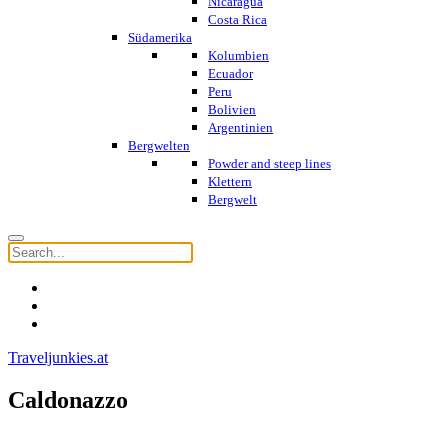
Nicaragua
Costa Rica
Südamerika
Kolumbien
Ecuador
Peru
Bolivien
Argentinien
Bergwelten
Powder and steep lines
Klettern
Bergwelt
Traveljunkies.at
Caldonazzo