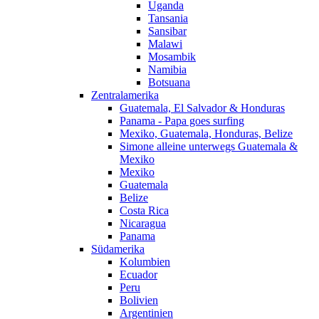
Uganda
Tansania
Sansibar
Malawi
Mosambik
Namibia
Botsuana
Zentralamerika
Guatemala, El Salvador & Honduras
Panama - Papa goes surfing
Mexiko, Guatemala, Honduras, Belize
Simone alleine unterwegs Guatemala &
Mexiko
Mexiko
Guatemala
Belize
Costa Rica
Nicaragua
Panama
Südamerika
Kolumbien
Ecuador
Peru
Bolivien
Argentinien