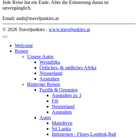
Jede Reise hat ein Ende. Aber die Erinnerung daran ist
unvergänglich.
Email: andi@traveljunkies.at
© 2026 Traveljunkies -
www.traveljunkies.at
Welcome
Reisen
Unsere Autos
Westafrika
Östliches- & südliches Afrika
Neuseeland
Australien
Bisherige Reisen
Pazifik & Ozeanien
Australien zu 3
Fiji
Neuseeland
Australien
Asien
Malediven
Sri Lanka
Indonesien - Flores,Lombok,Bali