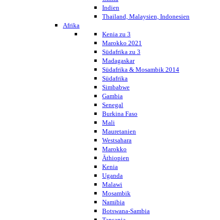
Indien
Thailand, Malaysien, Indonesien
Afrika
Kenia zu 3
Marokko 2021
Südafrika zu 3
Madagaskar
Südafrika & Mosambik 2014
Südafrika
Simbabwe
Gambia
Senegal
Burkina Faso
Mali
Mauretanien
Westsahara
Marokko
Äthiopien
Kenia
Uganda
Malawi
Mosambik
Namibia
Botswana-Sambia
Tansania