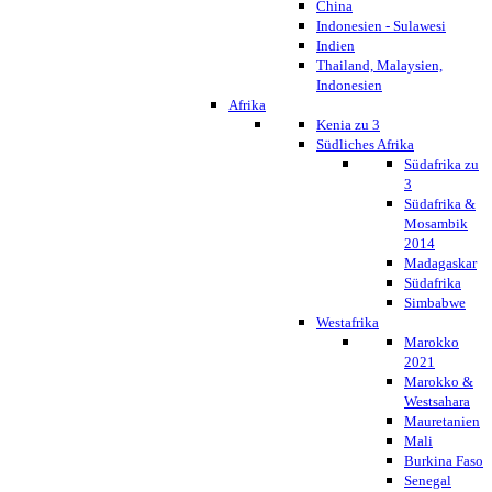
China
Indonesien - Sulawesi
Indien
Thailand, Malaysien,
Indonesien
Afrika
Kenia zu 3
Südliches Afrika
Südafrika zu
3
Südafrika &
Mosambik
2014
Madagaskar
Südafrika
Simbabwe
Westafrika
Marokko
2021
Marokko &
Westsahara
Mauretanien
Mali
Burkina Faso
Senegal