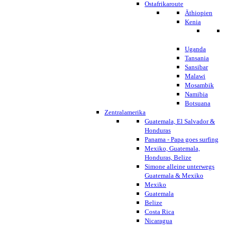
Ostafrikaroute
Äthiopien
Kenia
Uganda
Tansania
Sansibar
Malawi
Mosambik
Namibia
Botsuana
Zentralamerika
Guatemala, El Salvador &
Honduras
Panama - Papa goes surfing
Mexiko, Guatemala,
Honduras, Belize
Simone alleine unterwegs
Guatemala & Mexiko
Mexiko
Guatemala
Belize
Costa Rica
Nicaragua