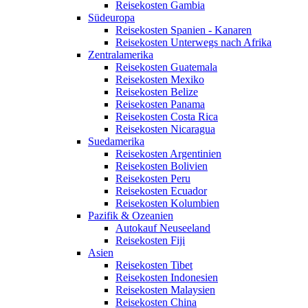
Reisekosten Gambia
Südeuropa
Reisekosten Spanien - Kanaren
Reisekosten Unterwegs nach Afrika
Zentralamerika
Reisekosten Guatemala
Reisekosten Mexiko
Reisekosten Belize
Reisekosten Panama
Reisekosten Costa Rica
Reisekosten Nicaragua
Suedamerika
Reisekosten Argentinien
Reisekosten Bolivien
Reisekosten Peru
Reisekosten Ecuador
Reisekosten Kolumbien
Pazifik & Ozeanien
Autokauf Neuseeland
Reisekosten Fiji
Asien
Reisekosten Tibet
Reisekosten Indonesien
Reisekosten Malaysien
Reisekosten China