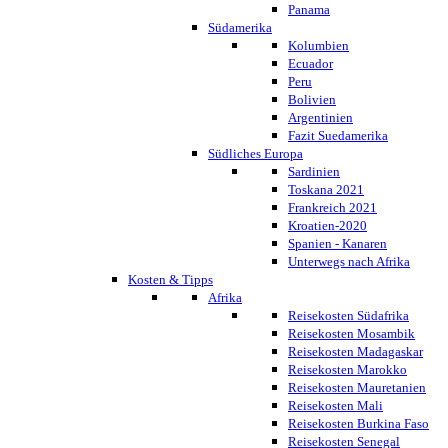
Panama
Südamerika
Kolumbien
Ecuador
Peru
Bolivien
Argentinien
Fazit Suedamerika
Südliches Europa
Sardinien
Toskana 2021
Frankreich 2021
Kroatien-2020
Spanien - Kanaren
Unterwegs nach Afrika
Kosten & Tipps
Afrika
Reisekosten Südafrika
Reisekosten Mosambik
Reisekosten Madagaskar
Reisekosten Marokko
Reisekosten Mauretanien
Reisekosten Mali
Reisekosten Burkina Faso
Reisekosten Senegal