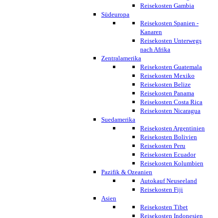
Reisekosten Gambia
Südeuropa
Reisekosten Spanien -
Kanaren
Reisekosten Unterwegs
nach Afrika
Zentralamerika
Reisekosten Guatemala
Reisekosten Mexiko
Reisekosten Belize
Reisekosten Panama
Reisekosten Costa Rica
Reisekosten Nicaragua
Suedamerika
Reisekosten Argentinien
Reisekosten Bolivien
Reisekosten Peru
Reisekosten Ecuador
Reisekosten Kolumbien
Pazifik & Ozeanien
Autokauf Neuseeland
Reisekosten Fiji
Asien
Reisekosten Tibet
Reisekosten Indonesien