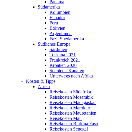
Panama
Südamerika
Kolumbien
Ecuador
Peru
Bolivien
Argentinien
Fazit Suedamerika
Südliches Europa
Sardinien
Toskana 2021
Frankreich 2021
Kroatien-2020
Spanien - Kanaren
Unterwegs nach Afrika
Kosten & Tipps
Afrika
Reisekosten Südafrika
Reisekosten Mosambik
Reisekosten Madagaskar
Reisekosten Marokko
Reisekosten Mauretanien
Reisekosten Mali
Reisekosten Burkina Faso
Reisekosten Senegal