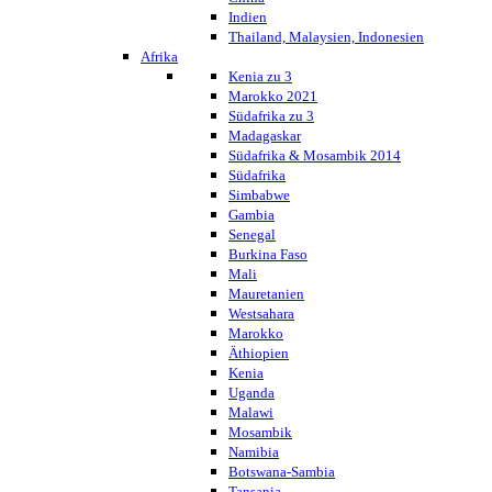
Indien
Thailand, Malaysien, Indonesien
Afrika
Kenia zu 3
Marokko 2021
Südafrika zu 3
Madagaskar
Südafrika & Mosambik 2014
Südafrika
Simbabwe
Gambia
Senegal
Burkina Faso
Mali
Mauretanien
Westsahara
Marokko
Äthiopien
Kenia
Uganda
Malawi
Mosambik
Namibia
Botswana-Sambia
Tansania