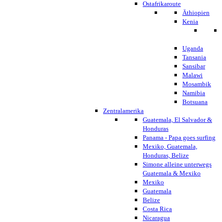
Ostafrikaroute
Äthiopien
Kenia
Uganda
Tansania
Sansibar
Malawi
Mosambik
Namibia
Botsuana
Zentralamerika
Guatemala, El Salvador &
Honduras
Panama - Papa goes surfing
Mexiko, Guatemala,
Honduras, Belize
Simone alleine unterwegs
Guatemala & Mexiko
Mexiko
Guatemala
Belize
Costa Rica
Nicaragua