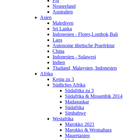
Fiji
Neuseeland
Australien
Asien
Malediven
Sri Lanka
Indonesien - Flores,Lombok,Bali
Laos
Autonome tibetische Praefektur
China
Indonesien - Sulawesi
Indien
Thailand, Malaysien, Indonesien
Afrika
Kenia zu 3
Südliches Afrika
Südafrika zu 3
Südafrika & Mosambik 2014
Madagaskar
Südafrika
Simbabwe
Westafrika
Marokko 2021
Marokko & Westsahara
Mauretanien