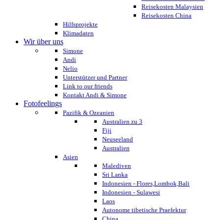
Reisekosten Malaysien
Reisekosten China
Hilfsprojekte
Klimadaten
Wir über uns
Simone
Andi
Nelio
Unterstützer und Partner
Link to our friends
Kontakt Andi & Simone
Fotofeelings
Pazifik & Ozeanien
Australien zu 3
Fiji
Neuseeland
Australien
Asien
Malediven
Sri Lanka
Indonesien - Flores,Lombok,Bali
Indonesien - Sulawesi
Laos
Autonome tibetische Praefektur
China