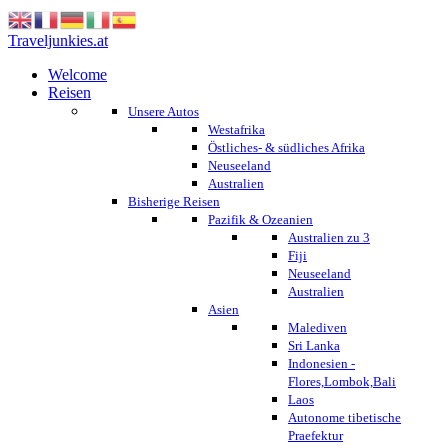
Traveljunkies.at
Welcome
Reisen
Unsere Autos
Westafrika
Östliches- & südliches Afrika
Neuseeland
Australien
Bisherige Reisen
Pazifik & Ozeanien
Australien zu 3
Fiji
Neuseeland
Australien
Asien
Malediven
Sri Lanka
Indonesien -
Flores,Lombok,Bali
Laos
Autonome tibetische
Praefektur