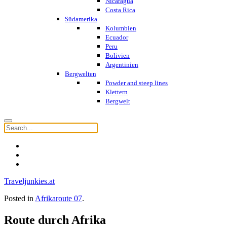
Nicaragua
Costa Rica
Südamerika
Kolumbien
Ecuador
Peru
Bolivien
Argentinien
Bergwelten
Powder and steep lines
Klettern
Bergwelt
Traveljunkies.at
Posted in
Afrikaroute 07
.
Route durch Afrika