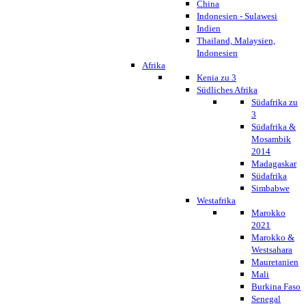
China
Indonesien - Sulawesi
Indien
Thailand, Malaysien,
Indonesien
Afrika
Kenia zu 3
Südliches Afrika
Südafrika zu
3
Südafrika &
Mosambik
2014
Madagaskar
Südafrika
Simbabwe
Westafrika
Marokko
2021
Marokko &
Westsahara
Mauretanien
Mali
Burkina Faso
Senegal