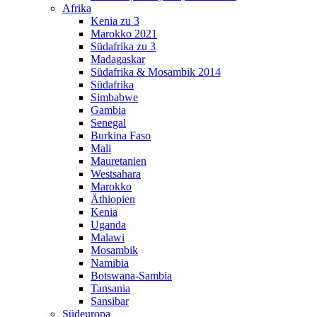
Afrika
Kenia zu 3
Marokko 2021
Südafrika zu 3
Madagaskar
Südafrika & Mosambik 2014
Südafrika
Simbabwe
Gambia
Senegal
Burkina Faso
Mali
Mauretanien
Westsahara
Marokko
Äthiopien
Kenia
Uganda
Malawi
Mosambik
Namibia
Botswana-Sambia
Tansania
Sansibar
Südeuropa