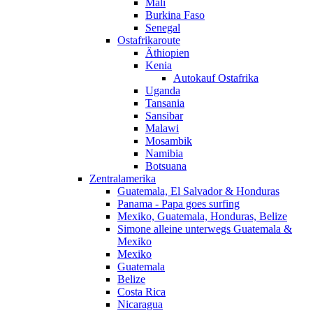
Mali
Burkina Faso
Senegal
Ostafrikaroute
Äthiopien
Kenia
Autokauf Ostafrika
Uganda
Tansania
Sansibar
Malawi
Mosambik
Namibia
Botsuana
Zentralamerika
Guatemala, El Salvador & Honduras
Panama - Papa goes surfing
Mexiko, Guatemala, Honduras, Belize
Simone alleine unterwegs Guatemala &
Mexiko
Mexiko
Guatemala
Belize
Costa Rica
Nicaragua