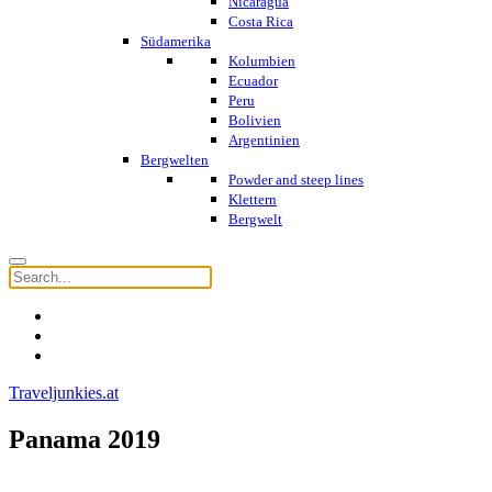
Nicaragua
Costa Rica
Südamerika
Kolumbien
Ecuador
Peru
Bolivien
Argentinien
Bergwelten
Powder and steep lines
Klettern
Bergwelt
Traveljunkies.at
Panama 2019