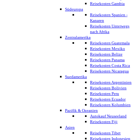
Reisekosten Gambia
Südeuropa
Reisekosten Spanien -
Kanaren
Reisekosten Unterwegs
nach Afrika
Zentralamerika
Reisekosten Guatemala
Reisekosten Mexiko
Reisekosten Belize
Reisekosten Panama
Reisekosten Costa Rica
Reisekosten Nicaragua
Suedamerika
Reisekosten Argentinien
Reisekosten Bolivien
Reisekosten Peru
Reisekosten Ecuador
Reisekosten Kolumbien
Pazifik & Ozeanien
Autokauf Neuseeland
Reisekosten Fiji
Asien
Reisekosten Tibet
Reisekosten Indonesien