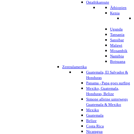
Ostafrikaroute
Äthiopien
Kenia
Uganda
Tansania
Sansibar
Malawi
Mosambik
Namibia
Botsuana
Zentralamerika
Guatemala, El Salvador &
Honduras
Panama - Papa goes surfing
Mexiko, Guatemala,
Honduras, Belize
Simone alleine unterwegs
Guatemala & Mexiko
Mexiko
Guatemala
Belize
Costa Rica
Nicaragua