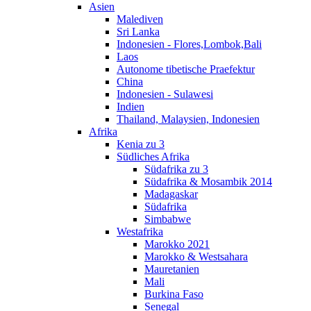
Asien
Malediven
Sri Lanka
Indonesien - Flores,Lombok,Bali
Laos
Autonome tibetische Praefektur
China
Indonesien - Sulawesi
Indien
Thailand, Malaysien, Indonesien
Afrika
Kenia zu 3
Südliches Afrika
Südafrika zu 3
Südafrika & Mosambik 2014
Madagaskar
Südafrika
Simbabwe
Westafrika
Marokko 2021
Marokko & Westsahara
Mauretanien
Mali
Burkina Faso
Senegal