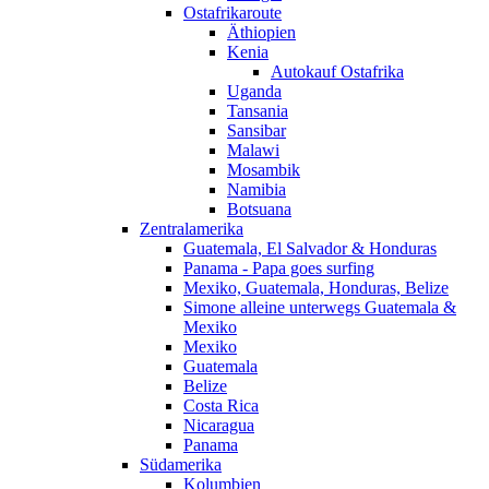
Ostafrikaroute
Äthiopien
Kenia
Autokauf Ostafrika
Uganda
Tansania
Sansibar
Malawi
Mosambik
Namibia
Botsuana
Zentralamerika
Guatemala, El Salvador & Honduras
Panama - Papa goes surfing
Mexiko, Guatemala, Honduras, Belize
Simone alleine unterwegs Guatemala &
Mexiko
Mexiko
Guatemala
Belize
Costa Rica
Nicaragua
Panama
Südamerika
Kolumbien