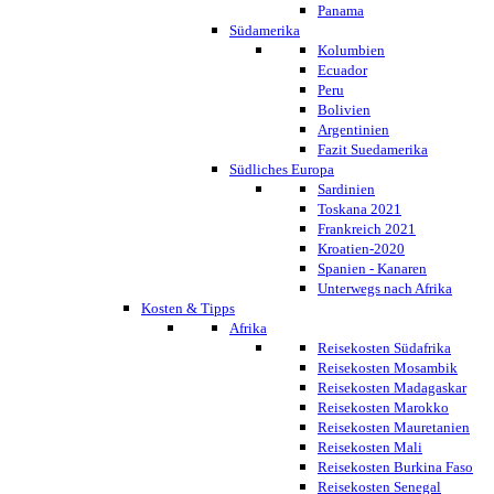
Panama
Südamerika
Kolumbien
Ecuador
Peru
Bolivien
Argentinien
Fazit Suedamerika
Südliches Europa
Sardinien
Toskana 2021
Frankreich 2021
Kroatien-2020
Spanien - Kanaren
Unterwegs nach Afrika
Kosten & Tipps
Afrika
Reisekosten Südafrika
Reisekosten Mosambik
Reisekosten Madagaskar
Reisekosten Marokko
Reisekosten Mauretanien
Reisekosten Mali
Reisekosten Burkina Faso
Reisekosten Senegal