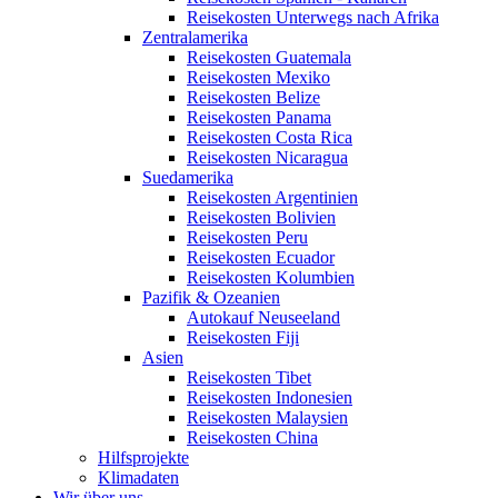
Reisekosten Unterwegs nach Afrika
Zentralamerika
Reisekosten Guatemala
Reisekosten Mexiko
Reisekosten Belize
Reisekosten Panama
Reisekosten Costa Rica
Reisekosten Nicaragua
Suedamerika
Reisekosten Argentinien
Reisekosten Bolivien
Reisekosten Peru
Reisekosten Ecuador
Reisekosten Kolumbien
Pazifik & Ozeanien
Autokauf Neuseeland
Reisekosten Fiji
Asien
Reisekosten Tibet
Reisekosten Indonesien
Reisekosten Malaysien
Reisekosten China
Hilfsprojekte
Klimadaten
Wir über uns