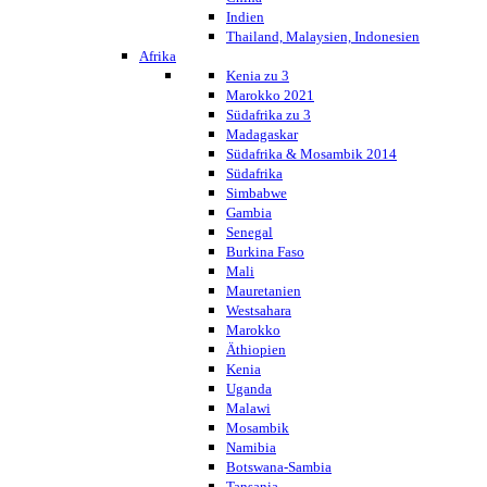
Indien
Thailand, Malaysien, Indonesien
Afrika
Kenia zu 3
Marokko 2021
Südafrika zu 3
Madagaskar
Südafrika & Mosambik 2014
Südafrika
Simbabwe
Gambia
Senegal
Burkina Faso
Mali
Mauretanien
Westsahara
Marokko
Äthiopien
Kenia
Uganda
Malawi
Mosambik
Namibia
Botswana-Sambia
Tansania