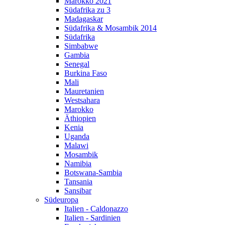
Marokko 2021
Südafrika zu 3
Madagaskar
Südafrika & Mosambik 2014
Südafrika
Simbabwe
Gambia
Senegal
Burkina Faso
Mali
Mauretanien
Westsahara
Marokko
Äthiopien
Kenia
Uganda
Malawi
Mosambik
Namibia
Botswana-Sambia
Tansania
Sansibar
Südeuropa
Italien - Caldonazzo
Italien - Sardinien