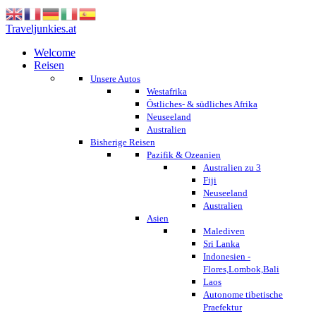
Traveljunkies.at
Welcome
Reisen
Unsere Autos
Westafrika
Östliches- & südliches Afrika
Neuseeland
Australien
Bisherige Reisen
Pazifik & Ozeanien
Australien zu 3
Fiji
Neuseeland
Australien
Asien
Malediven
Sri Lanka
Indonesien -
Flores,Lombok,Bali
Laos
Autonome tibetische
Praefektur