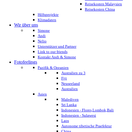
Reisekosten Malaysien
Reisekosten China
Hilfsprojekte
Klimadaten
Wir über uns
Simone
Andi
Nelio
Unterstützer und Partner
Link to our friends
Kontakt Andi & Simone
Fotofeelings
Pazifik & Ozeanien
Australien zu 3
Fiji
Neuseeland
Australien
Asien
Malediven
Sri Lanka
Indonesien - Flores,Lombok,Bali
Indonesien - Sulawesi
Laos
Autonome tibetische Praefektur
China