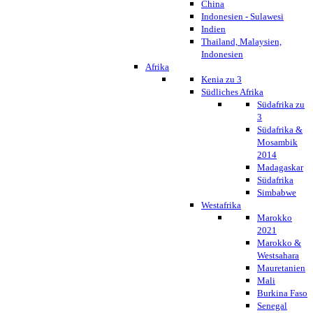
China
Indonesien - Sulawesi
Indien
Thailand, Malaysien,
Indonesien
Afrika
Kenia zu 3
Südliches Afrika
Südafrika zu
3
Südafrika &
Mosambik
2014
Madagaskar
Südafrika
Simbabwe
Westafrika
Marokko
2021
Marokko &
Westsahara
Mauretanien
Mali
Burkina Faso
Senegal