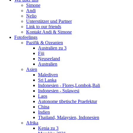
Simone
Andi
Nelio
Unterstützer und Partner
Link to our friends
Kontakt Andi & Simone
Fotofeelings
Pazifik & Ozeanien
Australien zu 3
Fiji
Neuseeland
Australien
Asien
Malediven
Sri Lanka
Indonesien - Flores,Lombok,Bali
Indonesien - Sulawesi
Laos
Autonome tibetische Praefektur
China
Indien
Thailand, Malaysien, Indonesien
Afrika
Kenia zu 3