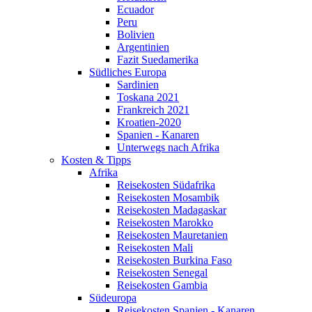
Ecuador
Peru
Bolivien
Argentinien
Fazit Suedamerika
Südliches Europa
Sardinien
Toskana 2021
Frankreich 2021
Kroatien-2020
Spanien - Kanaren
Unterwegs nach Afrika
Kosten & Tipps
Afrika
Reisekosten Südafrika
Reisekosten Mosambik
Reisekosten Madagaskar
Reisekosten Marokko
Reisekosten Mauretanien
Reisekosten Mali
Reisekosten Burkina Faso
Reisekosten Senegal
Reisekosten Gambia
Südeuropa
Reisekosten Spanien - Kanaren