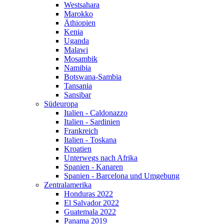
Westsahara
Marokko
Äthiopien
Kenia
Uganda
Malawi
Mosambik
Namibia
Botswana-Sambia
Tansania
Sansibar
Südeuropa
Italien - Caldonazzo
Italien - Sardinien
Frankreich
Italien - Toskana
Kroatien
Unterwegs nach Afrika
Spanien - Kanaren
Spanien - Barcelona und Umgebung
Zentralamerika
Honduras 2022
El Salvador 2022
Guatemala 2022
Panama 2019