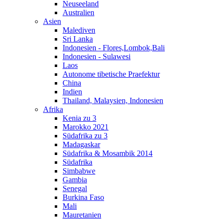
Neuseeland
Australien
Asien
Malediven
Sri Lanka
Indonesien - Flores,Lombok,Bali
Indonesien - Sulawesi
Laos
Autonome tibetische Praefektur
China
Indien
Thailand, Malaysien, Indonesien
Afrika
Kenia zu 3
Marokko 2021
Südafrika zu 3
Madagaskar
Südafrika & Mosambik 2014
Südafrika
Simbabwe
Gambia
Senegal
Burkina Faso
Mali
Mauretanien