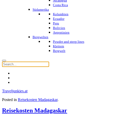
Nicaragua
Costa Rica
Südamerika
Kolumbien
Ecuador
Peru
Bolivien
Argentinien
Bergwelten
Powder and steep lines
Klettern
Bergwelt
Traveljunkies.at
Posted in
Reisekosten Madagaskar
.
Reisekosten Madagaskar