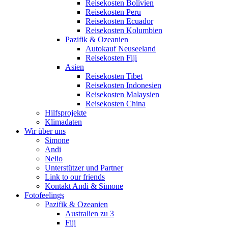
Reisekosten Bolivien
Reisekosten Peru
Reisekosten Ecuador
Reisekosten Kolumbien
Pazifik & Ozeanien
Autokauf Neuseeland
Reisekosten Fiji
Asien
Reisekosten Tibet
Reisekosten Indonesien
Reisekosten Malaysien
Reisekosten China
Hilfsprojekte
Klimadaten
Wir über uns
Simone
Andi
Nelio
Unterstützer und Partner
Link to our friends
Kontakt Andi & Simone
Fotofeelings
Pazifik & Ozeanien
Australien zu 3
Fiji