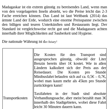
Madagaskar ist ein extrem günstig zu bereisendes Land, wenn man
von den vorgelagerten Inseln absieht, wo die Preise leicht das 2-3
Fache erreichen können. Das Land ist laut Weltbank (2014) das
ärmste Land der Erde, wodurch eine enorme Preisspanne zwischen
den billigen und teuren Unterkünften und Restaurants liegt. Der
Standard ist vergleichsweise recht gut und die Madagassen achten
innerhalb ihrer Möglichkeiten auf Sauberkeit und Hygiene.
Die nationale Währung ist d
er Ariary!
Die Kosten für den Transport sind
ausgesprochen günstig, obwohl der Liter
Benzin bereits über 1€ kostet. Wie in allen
Ländern kalkuliert sich der Preis aus der
Reisedauer. Die Kosten pro Stunde
Minibusfahrt belaufen sich auf ca. 0,5€ – 0,7€,
wobei man kaum mehr als 45km pro Stunde
zurücklegen kann!
Taxifahrten in der Stadt sind absolute
Transportkosten
Verhandlungssache, aber meist bezahlt man 3€
innerhalb des Stadtgebietes, wobei diese Fahrt
leicht 30 Minuten dauern kann.