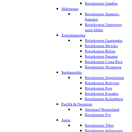
Reisekosten Gambia
Südeuropa
Reisekosten Spanien -
Kanaren
Reisekosten Unterwegs
nach Afrika
Zentralamerika
Reisekosten Guatemala
Reisekosten Mexiko
Reisekosten Belize
Reisekosten Panama
Reisekosten Costa Rica
Reisekosten Nicaragua
Suedamerika
Reisekosten Argentinien
Reisekosten Bolivien
Reisekosten Peru
Reisekosten Ecuador
Reisekosten Kolumbien
Pazifik & Ozeanien
Autokauf Neuseeland
Reisekosten Fiji
Asien
Reisekosten Tibet
Reisekosten Indonesien