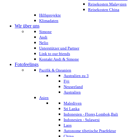
Reisekosten Malaysien
Reisekosten China
Hilfsprojekte
Klimadaten
Wir über uns
Simone
Andi
Nelio
Unterstützer und Partner
Link to our friends
Kontakt Andi & Simone
Fotofeelings
Pazifik & Ozeanien
Australien zu 3
Fiji
Neuseeland
Australien
Asien
Malediven
Sri Lanka
Indonesien - Flores,Lombok,Bali
Indonesien - Sulawesi
Laos
Autonome tibetische Praefektur
China