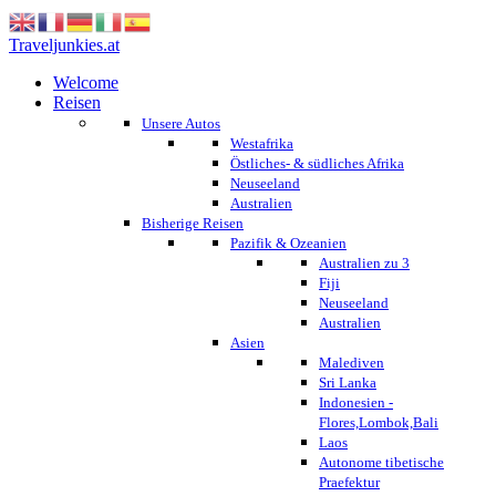
Traveljunkies.at
Welcome
Reisen
Unsere Autos
Westafrika
Östliches- & südliches Afrika
Neuseeland
Australien
Bisherige Reisen
Pazifik & Ozeanien
Australien zu 3
Fiji
Neuseeland
Australien
Asien
Malediven
Sri Lanka
Indonesien -
Flores,Lombok,Bali
Laos
Autonome tibetische
Praefektur