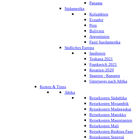
Panama
Südamerika
Kolumbien
Ecuador
Peru
Bolivien
Argentinien
Fazit Suedamerika
Südliches Europa
Sardinien
Toskana 2021
Frankreich 2021
Kroatien-2020
Spanien - Kanaren
Unterwegs nach Afrika
Kosten & Tipps
Afrika
Reisekosten Südafrika
Reisekosten Mosambik
Reisekosten Madagaskar
Reisekosten Marokko
Reisekosten Mauretanien
Reisekosten Mali
Reisekosten Burkina Faso
Reisekosten Senegal