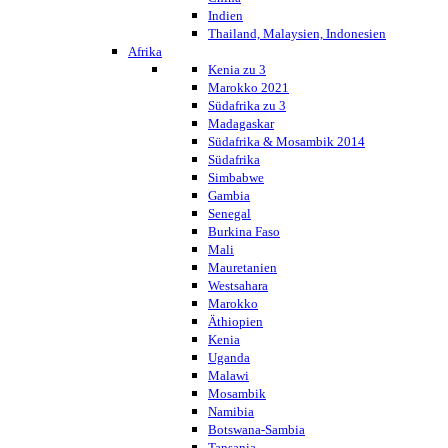
Indien
Thailand, Malaysien, Indonesien
Afrika
Kenia zu 3
Marokko 2021
Südafrika zu 3
Madagaskar
Südafrika & Mosambik 2014
Südafrika
Simbabwe
Gambia
Senegal
Burkina Faso
Mali
Mauretanien
Westsahara
Marokko
Äthiopien
Kenia
Uganda
Malawi
Mosambik
Namibia
Botswana-Sambia
Tansania