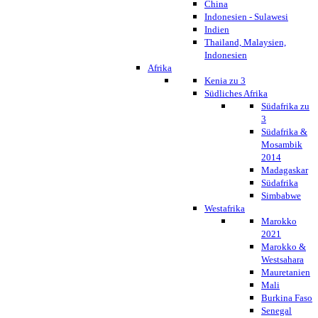
China
Indonesien - Sulawesi
Indien
Thailand, Malaysien,
Indonesien
Afrika
Kenia zu 3
Südliches Afrika
Südafrika zu
3
Südafrika &
Mosambik
2014
Madagaskar
Südafrika
Simbabwe
Westafrika
Marokko
2021
Marokko &
Westsahara
Mauretanien
Mali
Burkina Faso
Senegal