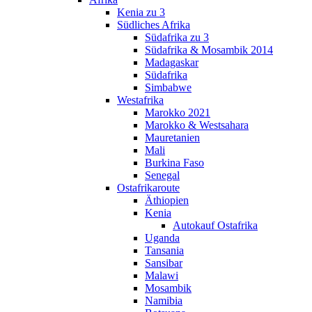
Kenia zu 3
Südliches Afrika
Südafrika zu 3
Südafrika & Mosambik 2014
Madagaskar
Südafrika
Simbabwe
Westafrika
Marokko 2021
Marokko & Westsahara
Mauretanien
Mali
Burkina Faso
Senegal
Ostafrikaroute
Äthiopien
Kenia
Autokauf Ostafrika
Uganda
Tansania
Sansibar
Malawi
Mosambik
Namibia