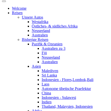
Welcome
Reisen
Unsere Autos
Westafrika
Östliches- & südliches Afrika
Neuseeland
Australien
Bisherige Reisen
Pazifik & Ozeanien
Australien zu 3
Fiji
Neuseeland
Australien
Asien
Malediven
Sri Lanka
Indonesien - Flores,Lombok,Bali
Laos
Autonome tibetische Praefektur
China
Indonesien - Sulawesi
Indien
Thailand, Malaysien, Indonesien
Afrika