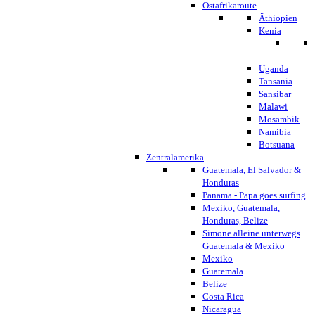
Ostafrikaroute
Äthiopien
Kenia
Uganda
Tansania
Sansibar
Malawi
Mosambik
Namibia
Botsuana
Zentralamerika
Guatemala, El Salvador &
Honduras
Panama - Papa goes surfing
Mexiko, Guatemala,
Honduras, Belize
Simone alleine unterwegs
Guatemala & Mexiko
Mexiko
Guatemala
Belize
Costa Rica
Nicaragua