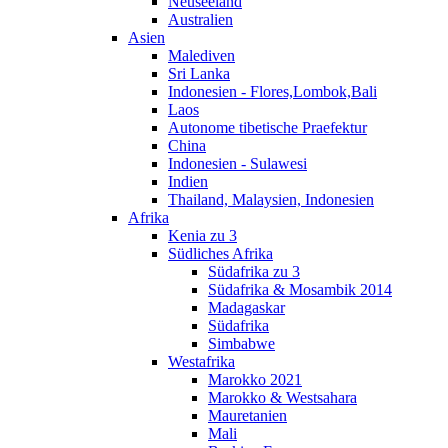
Neuseeland
Australien
Asien
Malediven
Sri Lanka
Indonesien - Flores,Lombok,Bali
Laos
Autonome tibetische Praefektur
China
Indonesien - Sulawesi
Indien
Thailand, Malaysien, Indonesien
Afrika
Kenia zu 3
Südliches Afrika
Südafrika zu 3
Südafrika & Mosambik 2014
Madagaskar
Südafrika
Simbabwe
Westafrika
Marokko 2021
Marokko & Westsahara
Mauretanien
Mali