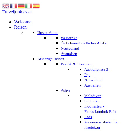
Traveljunkies.at
Welcome
Reisen
Unsere Autos
Westafrika
Östliches- & südliches Afrika
Neuseeland
Australien
Bisherige Reisen
Pazifik & Ozeanien
Australien zu 3
Fiji
Neuseeland
Australien
Asien
Malediven
Sri Lanka
Indonesien -
Flores,Lombok,Bali
Laos
Autonome tibetische
Praefektur