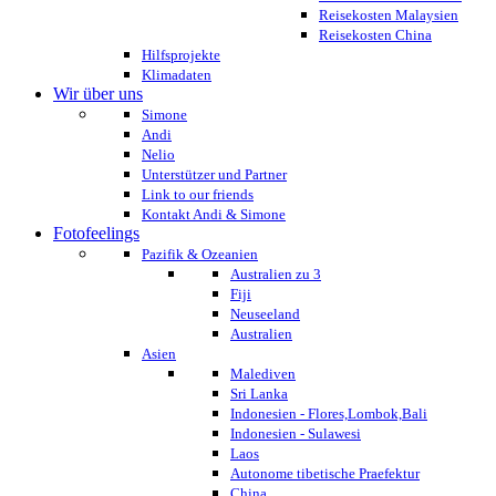
Reisekosten Malaysien
Reisekosten China
Hilfsprojekte
Klimadaten
Wir über uns
Simone
Andi
Nelio
Unterstützer und Partner
Link to our friends
Kontakt Andi & Simone
Fotofeelings
Pazifik & Ozeanien
Australien zu 3
Fiji
Neuseeland
Australien
Asien
Malediven
Sri Lanka
Indonesien - Flores,Lombok,Bali
Indonesien - Sulawesi
Laos
Autonome tibetische Praefektur
China