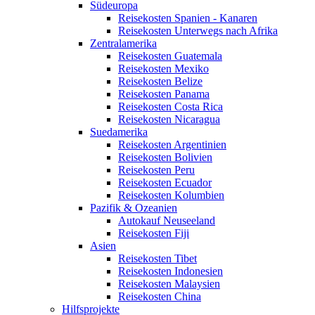
Südeuropa
Reisekosten Spanien - Kanaren
Reisekosten Unterwegs nach Afrika
Zentralamerika
Reisekosten Guatemala
Reisekosten Mexiko
Reisekosten Belize
Reisekosten Panama
Reisekosten Costa Rica
Reisekosten Nicaragua
Suedamerika
Reisekosten Argentinien
Reisekosten Bolivien
Reisekosten Peru
Reisekosten Ecuador
Reisekosten Kolumbien
Pazifik & Ozeanien
Autokauf Neuseeland
Reisekosten Fiji
Asien
Reisekosten Tibet
Reisekosten Indonesien
Reisekosten Malaysien
Reisekosten China
Hilfsprojekte