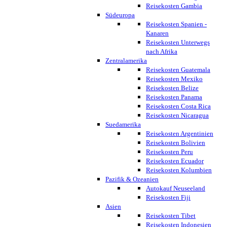
Reisekosten Gambia
Südeuropa
Reisekosten Spanien -
Kanaren
Reisekosten Unterwegs
nach Afrika
Zentralamerika
Reisekosten Guatemala
Reisekosten Mexiko
Reisekosten Belize
Reisekosten Panama
Reisekosten Costa Rica
Reisekosten Nicaragua
Suedamerika
Reisekosten Argentinien
Reisekosten Bolivien
Reisekosten Peru
Reisekosten Ecuador
Reisekosten Kolumbien
Pazifik & Ozeanien
Autokauf Neuseeland
Reisekosten Fiji
Asien
Reisekosten Tibet
Reisekosten Indonesien