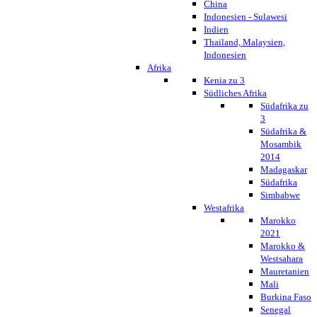
China
Indonesien - Sulawesi
Indien
Thailand, Malaysien,
Indonesien
Afrika
Kenia zu 3
Südliches Afrika
Südafrika zu
3
Südafrika &
Mosambik
2014
Madagaskar
Südafrika
Simbabwe
Westafrika
Marokko
2021
Marokko &
Westsahara
Mauretanien
Mali
Burkina Faso
Senegal