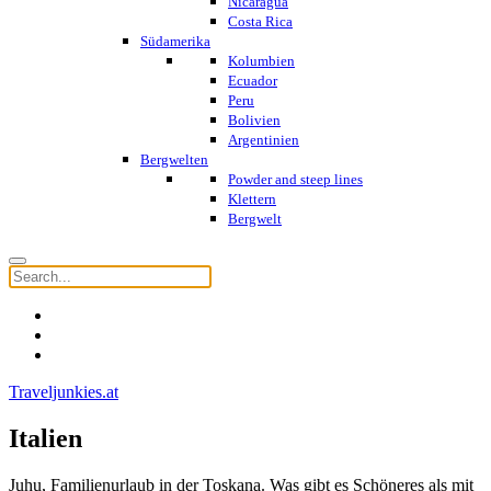
Nicaragua
Costa Rica
Südamerika
Kolumbien
Ecuador
Peru
Bolivien
Argentinien
Bergwelten
Powder and steep lines
Klettern
Bergwelt
Traveljunkies.at
Italien
Juhu, Familienurlaub in der Toskana. Was gibt es Schöneres als mit