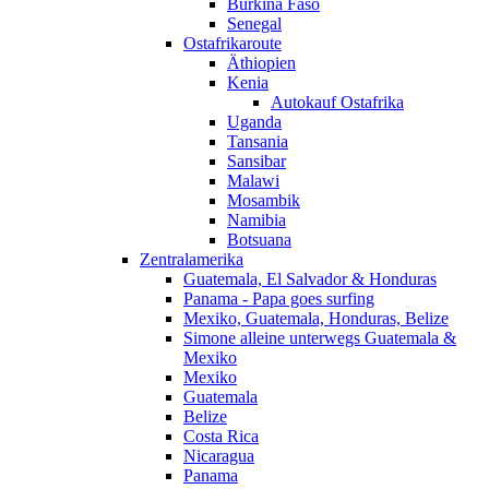
Burkina Faso
Senegal
Ostafrikaroute
Äthiopien
Kenia
Autokauf Ostafrika
Uganda
Tansania
Sansibar
Malawi
Mosambik
Namibia
Botsuana
Zentralamerika
Guatemala, El Salvador & Honduras
Panama - Papa goes surfing
Mexiko, Guatemala, Honduras, Belize
Simone alleine unterwegs Guatemala &
Mexiko
Mexiko
Guatemala
Belize
Costa Rica
Nicaragua
Panama