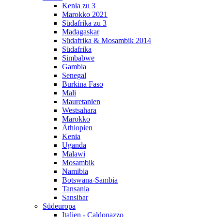
Kenia zu 3
Marokko 2021
Südafrika zu 3
Madagaskar
Südafrika & Mosambik 2014
Südafrika
Simbabwe
Gambia
Senegal
Burkina Faso
Mali
Mauretanien
Westsahara
Marokko
Äthiopien
Kenia
Uganda
Malawi
Mosambik
Namibia
Botswana-Sambia
Tansania
Sansibar
Südeuropa
Italien - Caldonazzo