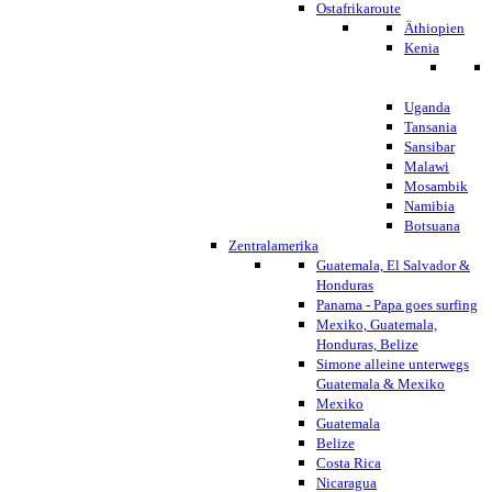
Ostafrikaroute
Äthiopien
Kenia
Uganda
Tansania
Sansibar
Malawi
Mosambik
Namibia
Botsuana
Zentralamerika
Guatemala, El Salvador &
Honduras
Panama - Papa goes surfing
Mexiko, Guatemala,
Honduras, Belize
Simone alleine unterwegs
Guatemala & Mexiko
Mexiko
Guatemala
Belize
Costa Rica
Nicaragua