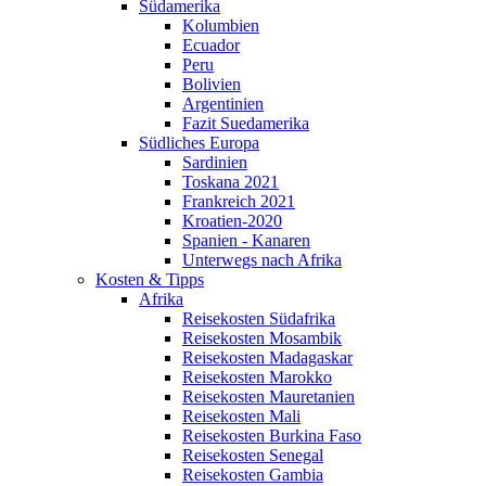
Südamerika
Kolumbien
Ecuador
Peru
Bolivien
Argentinien
Fazit Suedamerika
Südliches Europa
Sardinien
Toskana 2021
Frankreich 2021
Kroatien-2020
Spanien - Kanaren
Unterwegs nach Afrika
Kosten & Tipps
Afrika
Reisekosten Südafrika
Reisekosten Mosambik
Reisekosten Madagaskar
Reisekosten Marokko
Reisekosten Mauretanien
Reisekosten Mali
Reisekosten Burkina Faso
Reisekosten Senegal
Reisekosten Gambia