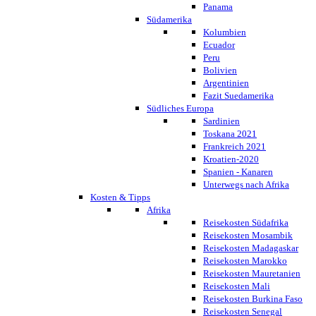
Panama
Südamerika
Kolumbien
Ecuador
Peru
Bolivien
Argentinien
Fazit Suedamerika
Südliches Europa
Sardinien
Toskana 2021
Frankreich 2021
Kroatien-2020
Spanien - Kanaren
Unterwegs nach Afrika
Kosten & Tipps
Afrika
Reisekosten Südafrika
Reisekosten Mosambik
Reisekosten Madagaskar
Reisekosten Marokko
Reisekosten Mauretanien
Reisekosten Mali
Reisekosten Burkina Faso
Reisekosten Senegal