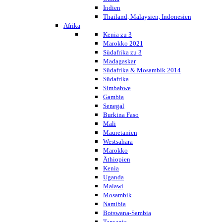
Indien
Thailand, Malaysien, Indonesien
Afrika
Kenia zu 3
Marokko 2021
Südafrika zu 3
Madagaskar
Südafrika & Mosambik 2014
Südafrika
Simbabwe
Gambia
Senegal
Burkina Faso
Mali
Mauretanien
Westsahara
Marokko
Äthiopien
Kenia
Uganda
Malawi
Mosambik
Namibia
Botswana-Sambia
Tansania