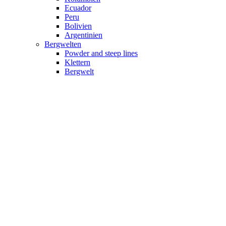
Ecuador
Peru
Bolivien
Argentinien
Bergwelten
Powder and steep lines
Klettern
Bergwelt