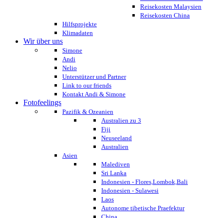
Reisekosten Malaysien
Reisekosten China
Hilfsprojekte
Klimadaten
Wir über uns
Simone
Andi
Nelio
Unterstützer und Partner
Link to our friends
Kontakt Andi & Simone
Fotofeelings
Pazifik & Ozeanien
Australien zu 3
Fiji
Neuseeland
Australien
Asien
Malediven
Sri Lanka
Indonesien - Flores,Lombok,Bali
Indonesien - Sulawesi
Laos
Autonome tibetische Praefektur
China