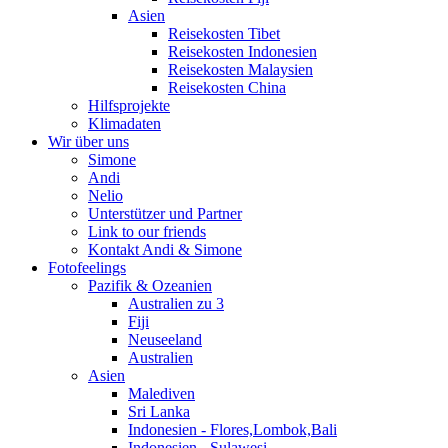
Asien
Reisekosten Tibet
Reisekosten Indonesien
Reisekosten Malaysien
Reisekosten China
Hilfsprojekte
Klimadaten
Wir über uns
Simone
Andi
Nelio
Unterstützer und Partner
Link to our friends
Kontakt Andi & Simone
Fotofeelings
Pazifik & Ozeanien
Australien zu 3
Fiji
Neuseeland
Australien
Asien
Malediven
Sri Lanka
Indonesien - Flores,Lombok,Bali
Indonesien - Sulawesi