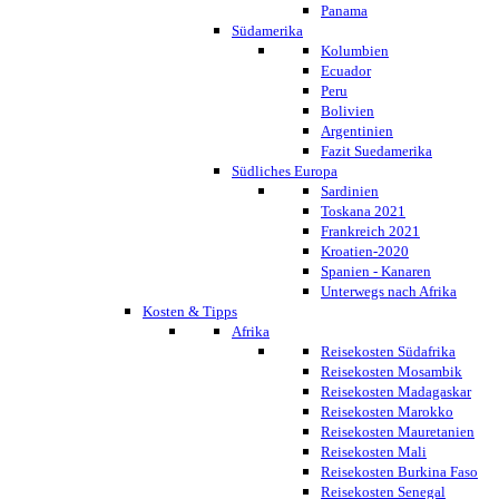
Panama
Südamerika
Kolumbien
Ecuador
Peru
Bolivien
Argentinien
Fazit Suedamerika
Südliches Europa
Sardinien
Toskana 2021
Frankreich 2021
Kroatien-2020
Spanien - Kanaren
Unterwegs nach Afrika
Kosten & Tipps
Afrika
Reisekosten Südafrika
Reisekosten Mosambik
Reisekosten Madagaskar
Reisekosten Marokko
Reisekosten Mauretanien
Reisekosten Mali
Reisekosten Burkina Faso
Reisekosten Senegal