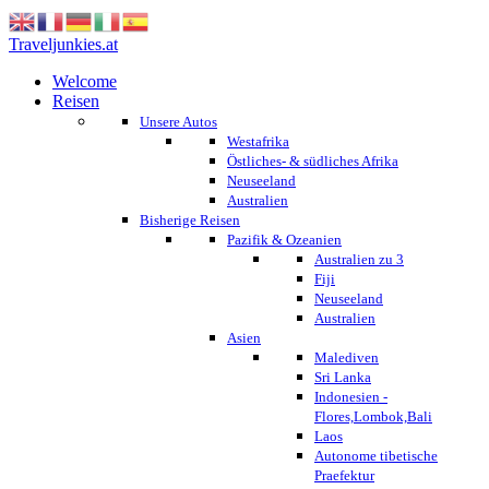
Traveljunkies.at
Welcome
Reisen
Unsere Autos
Westafrika
Östliches- & südliches Afrika
Neuseeland
Australien
Bisherige Reisen
Pazifik & Ozeanien
Australien zu 3
Fiji
Neuseeland
Australien
Asien
Malediven
Sri Lanka
Indonesien -
Flores,Lombok,Bali
Laos
Autonome tibetische
Praefektur