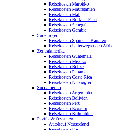
Reisekosten Marokko
Reisekosten Mauretanien
Reisekosten Mali
Reisekosten Burkina Faso
Reisekosten Senegal
Reisekosten Gambia
Südeuropa
Reisekosten Spanien - Kanaren
Reisekosten Unterwegs nach Afrika
Zentralamerika
Reisekosten Guatemala
Reisekosten Mexiko
Reisekosten Belize
Reisekosten Panama
Reisekosten Costa Rica
Reisekosten Nicaragua
Suedamerika
Reisekosten Argentinien
Reisekosten Bolivien
Reisekosten Peru
Reisekosten Ecuador
Reisekosten Kolumbien
Pazifik & Ozeanien
Autokauf Neuseeland
Reisekosten Fiji