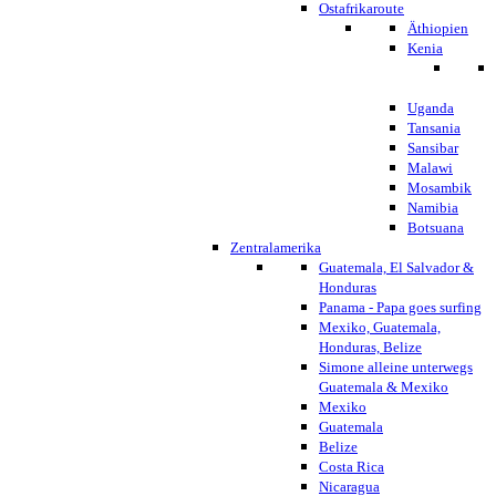
Ostafrikaroute
Äthiopien
Kenia
Uganda
Tansania
Sansibar
Malawi
Mosambik
Namibia
Botsuana
Zentralamerika
Guatemala, El Salvador &
Honduras
Panama - Papa goes surfing
Mexiko, Guatemala,
Honduras, Belize
Simone alleine unterwegs
Guatemala & Mexiko
Mexiko
Guatemala
Belize
Costa Rica
Nicaragua