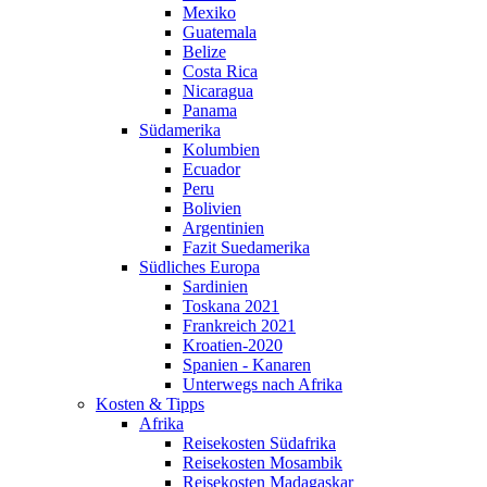
Mexiko
Guatemala
Belize
Costa Rica
Nicaragua
Panama
Südamerika
Kolumbien
Ecuador
Peru
Bolivien
Argentinien
Fazit Suedamerika
Südliches Europa
Sardinien
Toskana 2021
Frankreich 2021
Kroatien-2020
Spanien - Kanaren
Unterwegs nach Afrika
Kosten & Tipps
Afrika
Reisekosten Südafrika
Reisekosten Mosambik
Reisekosten Madagaskar