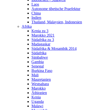
Laos
Autonome tibetische Praefektur
China
Indien
Thailand, Malaysien, Indonesien
Afrika
Kenia zu 3
Marokko 2021
Südafrika zu 3
Madagaskar
Südafrika & Mosambik 2014
Südafrika
Simbabwe
Gambia
Senegal
Burkina Faso
Mali
Mauretanien
Westsahara
Marokko
Äthiopien
Kenia
Uganda
Malawi