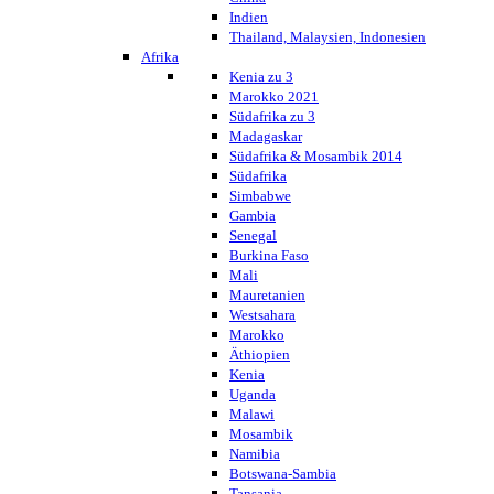
Indien
Thailand, Malaysien, Indonesien
Afrika
Kenia zu 3
Marokko 2021
Südafrika zu 3
Madagaskar
Südafrika & Mosambik 2014
Südafrika
Simbabwe
Gambia
Senegal
Burkina Faso
Mali
Mauretanien
Westsahara
Marokko
Äthiopien
Kenia
Uganda
Malawi
Mosambik
Namibia
Botswana-Sambia
Tansania