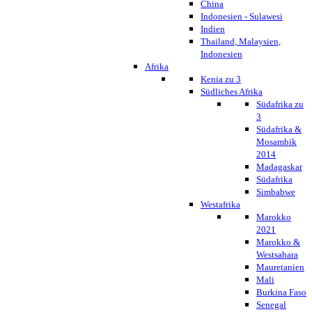
China
Indonesien - Sulawesi
Indien
Thailand, Malaysien,
Indonesien
Afrika
Kenia zu 3
Südliches Afrika
Südafrika zu
3
Südafrika &
Mosambik
2014
Madagaskar
Südafrika
Simbabwe
Westafrika
Marokko
2021
Marokko &
Westsahara
Mauretanien
Mali
Burkina Faso
Senegal