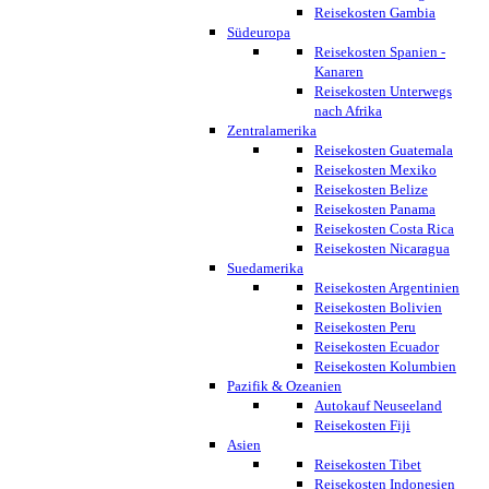
Reisekosten Gambia
Südeuropa
Reisekosten Spanien -
Kanaren
Reisekosten Unterwegs
nach Afrika
Zentralamerika
Reisekosten Guatemala
Reisekosten Mexiko
Reisekosten Belize
Reisekosten Panama
Reisekosten Costa Rica
Reisekosten Nicaragua
Suedamerika
Reisekosten Argentinien
Reisekosten Bolivien
Reisekosten Peru
Reisekosten Ecuador
Reisekosten Kolumbien
Pazifik & Ozeanien
Autokauf Neuseeland
Reisekosten Fiji
Asien
Reisekosten Tibet
Reisekosten Indonesien