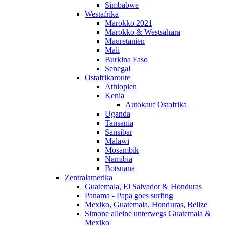
Simbabwe
Westafrika
Marokko 2021
Marokko & Westsahara
Mauretanien
Mali
Burkina Faso
Senegal
Ostafrikaroute
Äthiopien
Kenia
Autokauf Ostafrika
Uganda
Tansania
Sansibar
Malawi
Mosambik
Namibia
Botsuana
Zentralamerika
Guatemala, El Salvador & Honduras
Panama - Papa goes surfing
Mexiko, Guatemala, Honduras, Belize
Simone alleine unterwegs Guatemala &
Mexiko