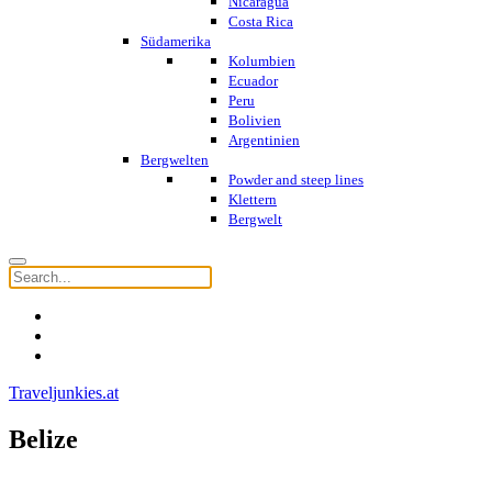
Nicaragua
Costa Rica
Südamerika
Kolumbien
Ecuador
Peru
Bolivien
Argentinien
Bergwelten
Powder and steep lines
Klettern
Bergwelt
Traveljunkies.at
Belize