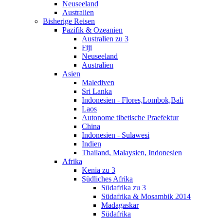
Neuseeland
Australien
Bisherige Reisen
Pazifik & Ozeanien
Australien zu 3
Fiji
Neuseeland
Australien
Asien
Malediven
Sri Lanka
Indonesien - Flores,Lombok,Bali
Laos
Autonome tibetische Praefektur
China
Indonesien - Sulawesi
Indien
Thailand, Malaysien, Indonesien
Afrika
Kenia zu 3
Südliches Afrika
Südafrika zu 3
Südafrika & Mosambik 2014
Madagaskar
Südafrika