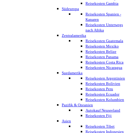
Reisekosten Gambia
Südeuropa
Reisekosten Spanien -
Kanaren
Reisekosten Unterwegs
nach Afrika
Zentralamerika
Reisekosten Guatemala
Reisekosten Mexiko
Reisekosten Belize
Reisekosten Panama
Reisekosten Costa Rica
Reisekosten Nicaragua
Suedamerika
Reisekosten Argentinien
Reisekosten Bolivien
Reisekosten Peru
Reisekosten Ecuador
Reisekosten Kolumbien
Pazifik & Ozeanien
Autokauf Neuseeland
Reisekosten Fiji
Asien
Reisekosten Tibet
Reisekosten Indonesien