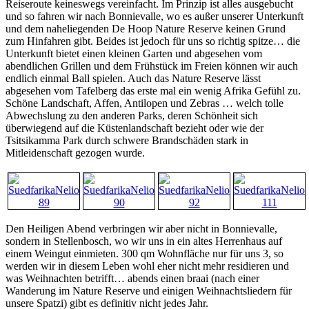
Reiseroute keineswegs vereinfacht. Im Prinzip ist alles ausgebucht
und so fahren wir nach Bonnievalle, wo es außer unserer Unterkunft
und dem naheliegenden De Hoop Nature Reserve keinen Grund
zum Hinfahren gibt. Beides ist jedoch für uns so richtig spitze… die
Unterkunft bietet einen kleinen Garten und abgesehen vom
abendlichen Grillen und dem Frühstück im Freien können wir auch
endlich einmal Ball spielen. Auch das Nature Reserve lässt
abgesehen vom Tafelberg das erste mal ein wenig Afrika Gefühl zu.
Schöne Landschaft, Affen, Antilopen und Zebras … welch tolle
Abwechslung zu den anderen Parks, deren Schönheit sich
überwiegend auf die Küstenlandschaft bezieht oder wie der
Tsitsikamma Park durch schwere Brandschäden stark in
Mitleidenschaft gezogen wurde.
Den Heiligen Abend verbringen wir aber nicht in Bonnievalle,
sondern in Stellenbosch, wo wir uns in ein altes Herrenhaus auf
einem Weingut einmieten. 300 qm Wohnfläche nur für uns 3, so
werden wir in diesem Leben wohl eher nicht mehr residieren und
was Weihnachten betrifft… abends einen braai (nach einer
Wanderung im Nature Reserve und einigen Weihnachtsliedern für
unsere Spatzi) gibt es definitiv nicht jedes Jahr.