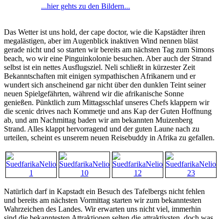
...hier gehts zu den Bildern...
Das Wetter ist uns hold, der cape doctor, wie die Kapstädter ihren
megalästigen, aber im Augenblick inaktiven Wind nennen bläst
gerade nicht und so starten wir bereits am nächsten Tag zum Simons
beach, wo wir eine Pinguinkolonie besuchen. Aber auch der Strand
selbst ist ein nettes Ausflugsziel. Neli schließt in kürzester Zeit
Bekanntschaften mit einigen sympathischen Afrikanern und er
wundert sich anscheinend gar nicht über den dunklen Teint seiner
neuen Spielgefährten, während wir die afrikanische Sonne
genießen. Pünktlich zum Mittagsschlaf unseres Chefs klappern wir
die scenic drives nach Kommetje und ans Kap der Guten Hoffnung
ab, und am Nachmittag baden wir am bekannten Muizenberg
Strand. Alles klappt hervorragend und der guten Laune nach zu
urteilen, scheint es unserem neuen Reisebuddy in Afrika zu gefallen.
Natürlich darf in Kapstadt ein Besuch des Tafelbergs nicht fehlen
und bereits am nächsten Vormittag starten wir zum bekanntesten
Wahrzeichen des Landes. Wir erwarten uns nicht viel, immerhin
sind die bekanntesten Attraktionen selten die attraktivsten, doch was