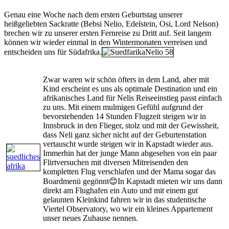
Genau eine Woche nach dem ersten Geburtstag unserer
heißgeliebten Sackratte (Bebsi Nelio, Edelstein, Osi, Lord Nelson)
brechen wir zu unserer ersten Fernreise zu Dritt auf. Seit langem
können wir wieder einmal in den Wintermonaten verreisen und
entscheiden uns für Südafrika.
Zwar waren wir schön öfters in dem Land, aber mit
Kind erscheint es uns als optimale Destination und ein
afrikanisches Land für Nelis Reiseeinstieg passt einfach
zu uns. Mit einem mulmigen Gefühl aufgrund der
bevorstehenden 14 Stunden Flugzeit steigen wir in
Innsbruck in den Flieger, stolz und mit der Gewissheit,
dass Neli ganz sicher nicht auf der Geburtenstation
vertauscht wurde steigen wir in Kapstadt wieder aus.
Immerhin hat der junge Mann abgesehen von ein paar
Flirtversuchen mit diversen Mitreisenden den
kompletten Flug verschlafen und der Mama sogar das
Boardmenü gegönnt😊In Kapstadt mieten wir uns dann
direkt am Flughafen ein Auto und mit einem gut
gelaunten Kleinkind fahren wir in das studentische
Viertel Observatory, wo wir ein kleines Appartement
unser neues Zuhause nennen.