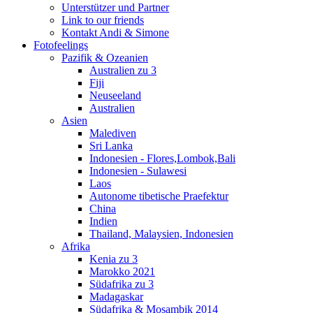
Unterstützer und Partner
Link to our friends
Kontakt Andi & Simone
Fotofeelings
Pazifik & Ozeanien
Australien zu 3
Fiji
Neuseeland
Australien
Asien
Malediven
Sri Lanka
Indonesien - Flores,Lombok,Bali
Indonesien - Sulawesi
Laos
Autonome tibetische Praefektur
China
Indien
Thailand, Malaysien, Indonesien
Afrika
Kenia zu 3
Marokko 2021
Südafrika zu 3
Madagaskar
Südafrika & Mosambik 2014