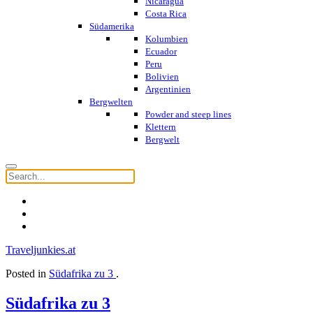
Nicaragua
Costa Rica
Südamerika
Kolumbien
Ecuador
Peru
Bolivien
Argentinien
Bergwelten
Powder and steep lines
Klettern
Bergwelt
Traveljunkies.at
Posted in
Südafrika zu 3
.
Südafrika zu 3