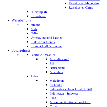
Reisekosten Malaysien
Reisekosten China
Hilfsprojekte
Klimadaten
Wir über uns
Simone
Andi
Nelio
Unterstützer und Partner
Link to our friends
Kontakt Andi & Simone
Fotofeelings
Pazifik & Ozeanien
Australien zu 3
Fiji
Neuseeland
Australien
Asien
Malediven
Sri Lanka
Indonesien - Flores,Lombok,Bali
Indonesien - Sulawesi
Laos
Autonome tibetische Praefektur
China