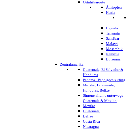
Ostafrikaroute
Äthiopien
Kenia
Uganda
Tansania
Sansibar
Malawi
Mosambik
Namibia
Botsuana
Zentralamerika
Guatemala, El Salvador &
Honduras
Panama - Papa goes surfing
Mexiko, Guatemala,
Honduras, Belize
Simone alleine unterwegs
Guatemala & Mexiko
Mexiko
Guatemala
Belize
Costa Rica
Nicaragua