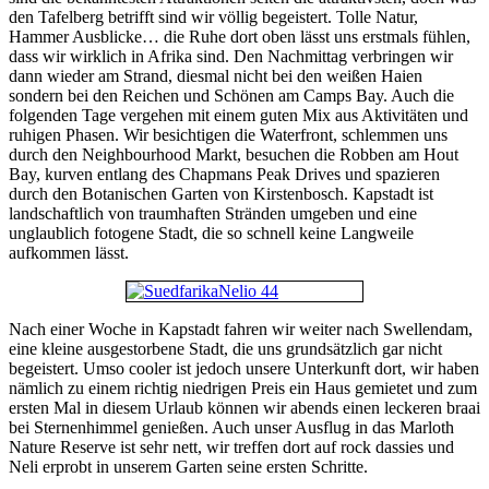
den Tafelberg betrifft sind wir völlig begeistert. Tolle Natur,
Hammer Ausblicke… die Ruhe dort oben lässt uns erstmals fühlen,
dass wir wirklich in Afrika sind. Den Nachmittag verbringen wir
dann wieder am Strand, diesmal nicht bei den weißen Haien
sondern bei den Reichen und Schönen am Camps Bay. Auch die
folgenden Tage vergehen mit einem guten Mix aus Aktivitäten und
ruhigen Phasen. Wir besichtigen die Waterfront, schlemmen uns
durch den Neighbourhood Markt, besuchen die Robben am Hout
Bay, kurven entlang des Chapmans Peak Drives und spazieren
durch den Botanischen Garten von Kirstenbosch. Kapstadt ist
landschaftlich von traumhaften Stränden umgeben und eine
unglaublich fotogene Stadt, die so schnell keine Langweile
aufkommen lässt.
Nach einer Woche in Kapstadt fahren wir weiter nach Swellendam,
eine kleine ausgestorbene Stadt, die uns grundsätzlich gar nicht
begeistert. Umso cooler ist jedoch unsere Unterkunft dort, wir haben
nämlich zu einem richtig niedrigen Preis ein Haus gemietet und zum
ersten Mal in diesem Urlaub können wir abends einen leckeren braai
bei Sternenhimmel genießen. Auch unser Ausflug in das Marloth
Nature Reserve ist sehr nett, wir treffen dort auf rock dassies und
Neli erprobt in unserem Garten seine ersten Schritte.