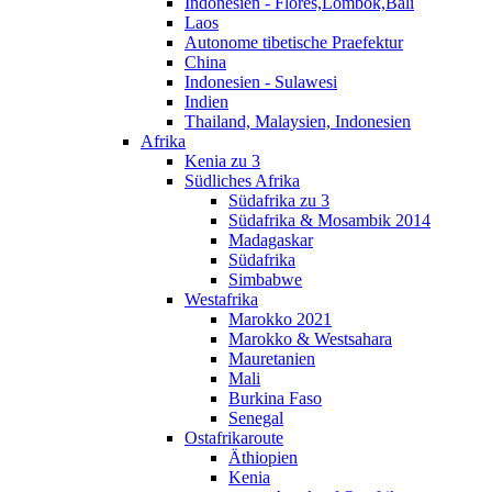
Indonesien - Flores,Lombok,Bali
Laos
Autonome tibetische Praefektur
China
Indonesien - Sulawesi
Indien
Thailand, Malaysien, Indonesien
Afrika
Kenia zu 3
Südliches Afrika
Südafrika zu 3
Südafrika & Mosambik 2014
Madagaskar
Südafrika
Simbabwe
Westafrika
Marokko 2021
Marokko & Westsahara
Mauretanien
Mali
Burkina Faso
Senegal
Ostafrikaroute
Äthiopien
Kenia