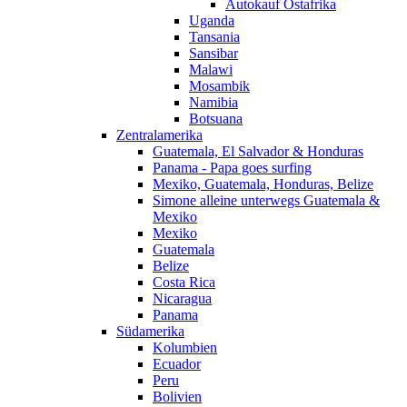
Autokauf Ostafrika
Uganda
Tansania
Sansibar
Malawi
Mosambik
Namibia
Botsuana
Zentralamerika
Guatemala, El Salvador & Honduras
Panama - Papa goes surfing
Mexiko, Guatemala, Honduras, Belize
Simone alleine unterwegs Guatemala &
Mexiko
Mexiko
Guatemala
Belize
Costa Rica
Nicaragua
Panama
Südamerika
Kolumbien
Ecuador
Peru
Bolivien