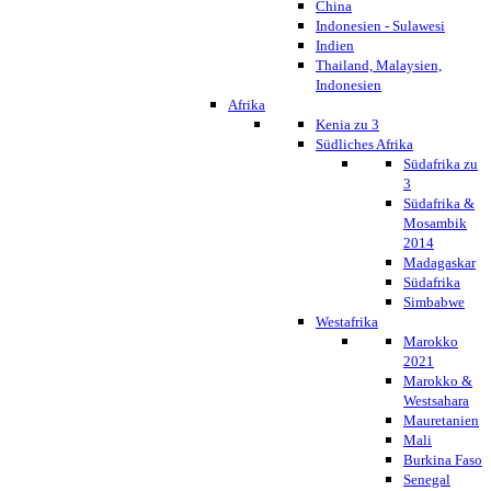
China
Indonesien - Sulawesi
Indien
Thailand, Malaysien,
Indonesien
Afrika
Kenia zu 3
Südliches Afrika
Südafrika zu
3
Südafrika &
Mosambik
2014
Madagaskar
Südafrika
Simbabwe
Westafrika
Marokko
2021
Marokko &
Westsahara
Mauretanien
Mali
Burkina Faso
Senegal