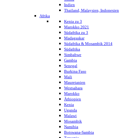
Indien
Thailand, Malaysien, Indonesien
Afrika
Kenia zu 3
Marokko 2021
Südafrika zu 3
Madagaskar
Südafrika & Mosambik 2014
Südafrika
Simbabwe
Gambia
Senegal
Burkina Faso
Mali
Mauretanien
Westsahara
Marokko
Äthiopien
Kenia
Uganda
Malawi
Mosambik
Namibia
Botswana-Sambia
Tansania