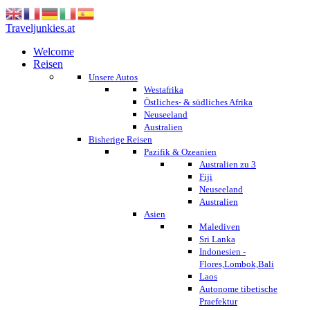
Traveljunkies.at
Welcome
Reisen
Unsere Autos
Westafrika
Östliches- & südliches Afrika
Neuseeland
Australien
Bisherige Reisen
Pazifik & Ozeanien
Australien zu 3
Fiji
Neuseeland
Australien
Asien
Malediven
Sri Lanka
Indonesien -
Flores,Lombok,Bali
Laos
Autonome tibetische
Praefektur