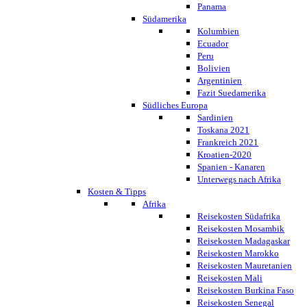
Panama
Südamerika
Kolumbien
Ecuador
Peru
Bolivien
Argentinien
Fazit Suedamerika
Südliches Europa
Sardinien
Toskana 2021
Frankreich 2021
Kroatien-2020
Spanien - Kanaren
Unterwegs nach Afrika
Kosten & Tipps
Afrika
Reisekosten Südafrika
Reisekosten Mosambik
Reisekosten Madagaskar
Reisekosten Marokko
Reisekosten Mauretanien
Reisekosten Mali
Reisekosten Burkina Faso
Reisekosten Senegal