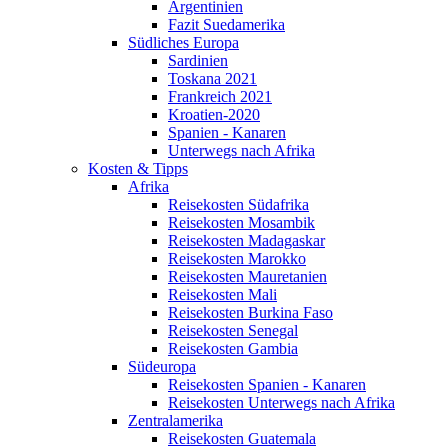
Argentinien
Fazit Suedamerika
Südliches Europa
Sardinien
Toskana 2021
Frankreich 2021
Kroatien-2020
Spanien - Kanaren
Unterwegs nach Afrika
Kosten & Tipps
Afrika
Reisekosten Südafrika
Reisekosten Mosambik
Reisekosten Madagaskar
Reisekosten Marokko
Reisekosten Mauretanien
Reisekosten Mali
Reisekosten Burkina Faso
Reisekosten Senegal
Reisekosten Gambia
Südeuropa
Reisekosten Spanien - Kanaren
Reisekosten Unterwegs nach Afrika
Zentralamerika
Reisekosten Guatemala