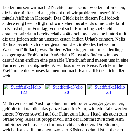
Leider müssen wir nach 2 Nächten auch schon wieder aufbrechen,
die Unterkünfte sind ausgebucht und wir probieren unser Glück
mittels AirBnb in Kapstadt. Das Glück ist in diesem Fall jedoch
anderweitig beschäftigt und wir stehen bis abends ohne Unterkunft
in Kapstadt, am Feiertag, versteht sich. Für richtig viel Geld
ergattern wir dann bereits relativ spät doch noch zu eine Unterkunft,
die uns jedoch sehr an unseren ersten Indien Urlaub erinnert. Nelis
Radius bezieht sich daher genau auf die Größe des Bettes und
Waschen fällt flach, was für den Windelträger unter uns allerdings
das geringste Problem ist. Außerhalb Kapstadts finden wir tags
darauf dann endlich eine passable Unterkunft und mieten uns in eine
Farm ein, ein richtig netter Abschluss unserer Reise. Neli lernt die
Eselfamilie des Hauses kennen und nach Kapstadt ist es nicht allzu
weit.
Mittlerweile sind Ausflüge ohnehin mehr oder weniger gestrichen,
gefühlt steht nämlich das ganze Land im Stau, wir jedenfalls werfen
unsere Nerven sowohl auf der Fahrt zum Lions Head, als auch zum
Strand weg. Alles ist proppenvoll und der Kontrast zwischen Arm
und Superreich lässt sich für uns nicht ausblenden. Die Strände,
welche Kapstadt umgeben bzw. der Küstenabschnitt ist in diesem