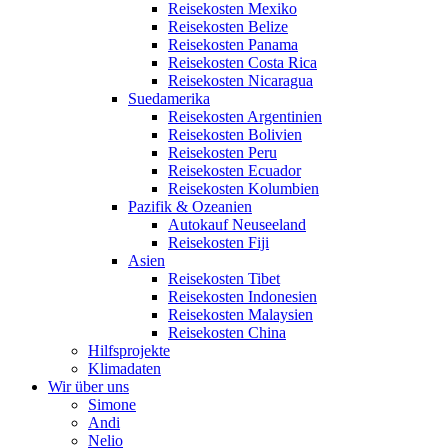
Reisekosten Mexiko
Reisekosten Belize
Reisekosten Panama
Reisekosten Costa Rica
Reisekosten Nicaragua
Suedamerika
Reisekosten Argentinien
Reisekosten Bolivien
Reisekosten Peru
Reisekosten Ecuador
Reisekosten Kolumbien
Pazifik & Ozeanien
Autokauf Neuseeland
Reisekosten Fiji
Asien
Reisekosten Tibet
Reisekosten Indonesien
Reisekosten Malaysien
Reisekosten China
Hilfsprojekte
Klimadaten
Wir über uns
Simone
Andi
Nelio