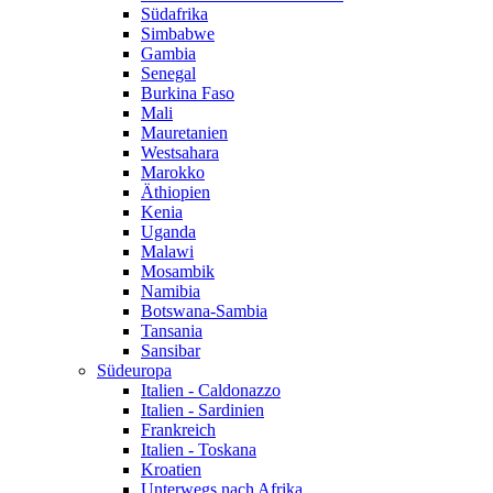
Südafrika
Simbabwe
Gambia
Senegal
Burkina Faso
Mali
Mauretanien
Westsahara
Marokko
Äthiopien
Kenia
Uganda
Malawi
Mosambik
Namibia
Botswana-Sambia
Tansania
Sansibar
Südeuropa
Italien - Caldonazzo
Italien - Sardinien
Frankreich
Italien - Toskana
Kroatien
Unterwegs nach Afrika