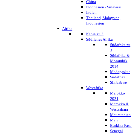
China
Indonesien - Sulawesi
Indien
Thailand, Malaysien,
Indonesien
Afrika
Kenia zu 3
Südliches Afrika
Südafrika zu
3
Südafrika &
Mosambik
2014
Madagaskar
Südafrika
Simbabwe
Westafrika
Marokko
2021
Marokko &
Westsahara
Mauretanien
Mali
Burkina Faso
Senegal