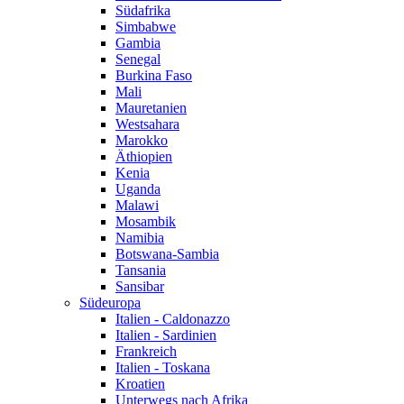
Südafrika
Simbabwe
Gambia
Senegal
Burkina Faso
Mali
Mauretanien
Westsahara
Marokko
Äthiopien
Kenia
Uganda
Malawi
Mosambik
Namibia
Botswana-Sambia
Tansania
Sansibar
Südeuropa
Italien - Caldonazzo
Italien - Sardinien
Frankreich
Italien - Toskana
Kroatien
Unterwegs nach Afrika