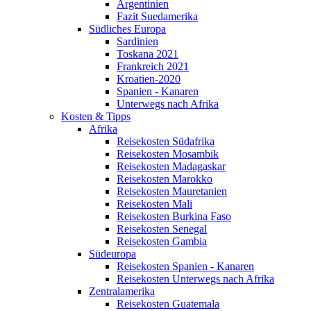
Argentinien
Fazit Suedamerika
Südliches Europa
Sardinien
Toskana 2021
Frankreich 2021
Kroatien-2020
Spanien - Kanaren
Unterwegs nach Afrika
Kosten & Tipps
Afrika
Reisekosten Südafrika
Reisekosten Mosambik
Reisekosten Madagaskar
Reisekosten Marokko
Reisekosten Mauretanien
Reisekosten Mali
Reisekosten Burkina Faso
Reisekosten Senegal
Reisekosten Gambia
Südeuropa
Reisekosten Spanien - Kanaren
Reisekosten Unterwegs nach Afrika
Zentralamerika
Reisekosten Guatemala