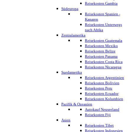
Reisekosten Gambia
Südeuropa
Reisekosten Spanien -
Kanaren
Reisekosten Unterwegs
nach Afrika
Zentralamerika
Reisekosten Guatemala
Reisekosten Mexiko
Reisekosten Belize
Reisekosten Panama
Reisekosten Costa Rica
Reisekosten Nicaragua
Suedamerika
Reisekosten Argentinien
Reisekosten Bolivien
Reisekosten Peru
Reisekosten Ecuador
Reisekosten Kolumbien
Pazifik & Ozeanien
Autokauf Neuseeland
Reisekosten Fiji
Asien
Reisekosten Tibet
Reisekosten Indonesien