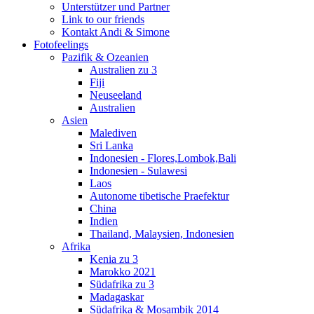
Unterstützer und Partner
Link to our friends
Kontakt Andi & Simone
Fotofeelings
Pazifik & Ozeanien
Australien zu 3
Fiji
Neuseeland
Australien
Asien
Malediven
Sri Lanka
Indonesien - Flores,Lombok,Bali
Indonesien - Sulawesi
Laos
Autonome tibetische Praefektur
China
Indien
Thailand, Malaysien, Indonesien
Afrika
Kenia zu 3
Marokko 2021
Südafrika zu 3
Madagaskar
Südafrika & Mosambik 2014