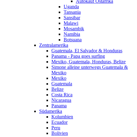
Autokauf Ostafrika
Uganda
Tansania
Sansibar
Malawi
Mosambik
Namibia
Botsuana
Zentralamerika
Guatemala, El Salvador & Honduras
Panama - Papa goes surfing
Mexiko, Guatemala, Honduras, Belize
Simone alleine unterwegs Guatemala &
Mexiko
Mexiko
Guatemala
Belize
Costa Rica
Nicaragua
Panama
Südamerika
Kolumbien
Ecuador
Peru
Bolivien