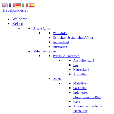
Traveljunkies.at
Welcome
Reisen
Unsere Autos
Westafrika
Östliches- & südliches Afrika
Neuseeland
Australien
Bisherige Reisen
Pazifik & Ozeanien
Australien zu 3
Fiji
Neuseeland
Australien
Asien
Malediven
Sri Lanka
Indonesien -
Flores,Lombok,Bali
Laos
Autonome tibetische
Praefektur