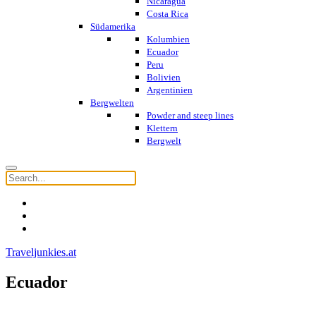
Nicaragua
Costa Rica
Südamerika
Kolumbien
Ecuador
Peru
Bolivien
Argentinien
Bergwelten
Powder and steep lines
Klettern
Bergwelt
Traveljunkies.at
Ecuador