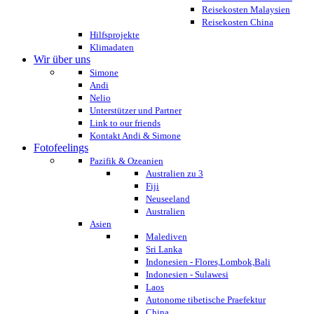
Reisekosten Malaysien
Reisekosten China
Hilfsprojekte
Klimadaten
Wir über uns
Simone
Andi
Nelio
Unterstützer und Partner
Link to our friends
Kontakt Andi & Simone
Fotofeelings
Pazifik & Ozeanien
Australien zu 3
Fiji
Neuseeland
Australien
Asien
Malediven
Sri Lanka
Indonesien - Flores,Lombok,Bali
Indonesien - Sulawesi
Laos
Autonome tibetische Praefektur
China