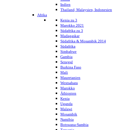
Indien
Thailand, Malaysien, Indonesien
Afrika
Kenia zu 3
Marokko 2021
Südafrika zu 3
Madagaskar
Südafrika & Mosambik 2014
Südafrika
Simbabwe
Gambia
Senegal
Burkina Faso
Mali
Mauretanien
Westsahara
Marokko
Äthiopien
Kenia
Uganda
Malawi
Mosambik
Namibia
Botswana-Sambia
Tansania