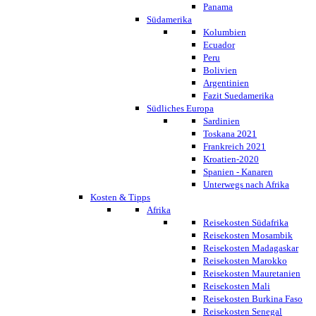
Panama
Südamerika
Kolumbien
Ecuador
Peru
Bolivien
Argentinien
Fazit Suedamerika
Südliches Europa
Sardinien
Toskana 2021
Frankreich 2021
Kroatien-2020
Spanien - Kanaren
Unterwegs nach Afrika
Kosten & Tipps
Afrika
Reisekosten Südafrika
Reisekosten Mosambik
Reisekosten Madagaskar
Reisekosten Marokko
Reisekosten Mauretanien
Reisekosten Mali
Reisekosten Burkina Faso
Reisekosten Senegal