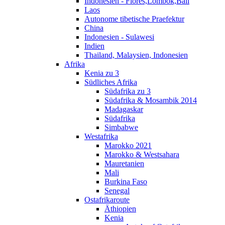
Indonesien - Flores,Lombok,Bali
Laos
Autonome tibetische Praefektur
China
Indonesien - Sulawesi
Indien
Thailand, Malaysien, Indonesien
Afrika
Kenia zu 3
Südliches Afrika
Südafrika zu 3
Südafrika & Mosambik 2014
Madagaskar
Südafrika
Simbabwe
Westafrika
Marokko 2021
Marokko & Westsahara
Mauretanien
Mali
Burkina Faso
Senegal
Ostafrikaroute
Äthiopien
Kenia