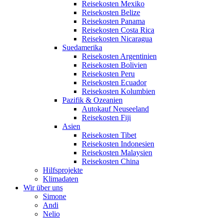
Reisekosten Mexiko
Reisekosten Belize
Reisekosten Panama
Reisekosten Costa Rica
Reisekosten Nicaragua
Suedamerika
Reisekosten Argentinien
Reisekosten Bolivien
Reisekosten Peru
Reisekosten Ecuador
Reisekosten Kolumbien
Pazifik & Ozeanien
Autokauf Neuseeland
Reisekosten Fiji
Asien
Reisekosten Tibet
Reisekosten Indonesien
Reisekosten Malaysien
Reisekosten China
Hilfsprojekte
Klimadaten
Wir über uns
Simone
Andi
Nelio