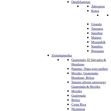
Ostafrikaroute
Äthiopien
Kenia
Uganda
Tansania
Sansibar
Malawi
Mosambik
Namibia
Botsuana
Zentralamerika
Guatemala, El Salvador &
Honduras
Panama - Papa goes surfing
Mexiko, Guatemala,
Honduras, Belize
Simone alleine unterwegs
Guatemala & Mexiko
Mexiko
Guatemala
Belize
Costa Rica
Nicaragua