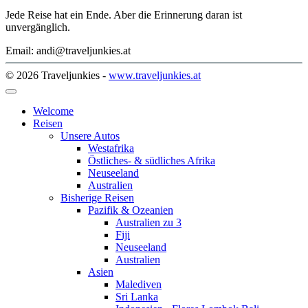
Jede Reise hat ein Ende. Aber die Erinnerung daran ist
unvergänglich.
Email: andi@traveljunkies.at
© 2026 Traveljunkies -
www.traveljunkies.at
Welcome
Reisen
Unsere Autos
Westafrika
Östliches- & südliches Afrika
Neuseeland
Australien
Bisherige Reisen
Pazifik & Ozeanien
Australien zu 3
Fiji
Neuseeland
Australien
Asien
Malediven
Sri Lanka