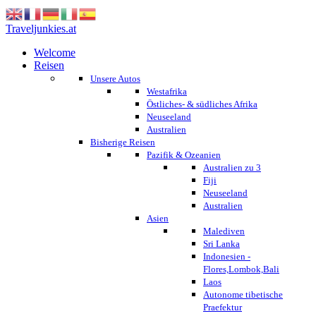
Traveljunkies.at
Welcome
Reisen
Unsere Autos
Westafrika
Östliches- & südliches Afrika
Neuseeland
Australien
Bisherige Reisen
Pazifik & Ozeanien
Australien zu 3
Fiji
Neuseeland
Australien
Asien
Malediven
Sri Lanka
Indonesien -
Flores,Lombok,Bali
Laos
Autonome tibetische
Praefektur