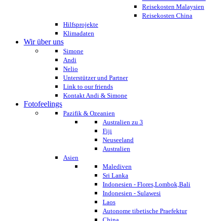
Reisekosten Malaysien
Reisekosten China
Hilfsprojekte
Klimadaten
Wir über uns
Simone
Andi
Nelio
Unterstützer und Partner
Link to our friends
Kontakt Andi & Simone
Fotofeelings
Pazifik & Ozeanien
Australien zu 3
Fiji
Neuseeland
Australien
Asien
Malediven
Sri Lanka
Indonesien - Flores,Lombok,Bali
Indonesien - Sulawesi
Laos
Autonome tibetische Praefektur
China