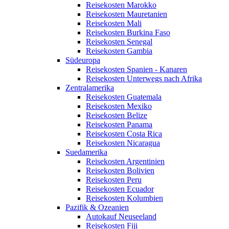
Reisekosten Marokko
Reisekosten Mauretanien
Reisekosten Mali
Reisekosten Burkina Faso
Reisekosten Senegal
Reisekosten Gambia
Südeuropa
Reisekosten Spanien - Kanaren
Reisekosten Unterwegs nach Afrika
Zentralamerika
Reisekosten Guatemala
Reisekosten Mexiko
Reisekosten Belize
Reisekosten Panama
Reisekosten Costa Rica
Reisekosten Nicaragua
Suedamerika
Reisekosten Argentinien
Reisekosten Bolivien
Reisekosten Peru
Reisekosten Ecuador
Reisekosten Kolumbien
Pazifik & Ozeanien
Autokauf Neuseeland
Reisekosten Fiji