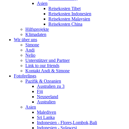
Asien
Reisekosten Tibet
Reisekosten Indonesien
Reisekosten Malaysien
Reisekosten China
Hilfsprojekte
Klimadaten
Wir über uns
Simone
Andi
Nelio
Unterstützer und Partner
Link to our friends
Kontakt Andi & Simone
Fotofeelings
Pazifik & Ozeanien
Australien zu 3
Fiji
Neuseeland
Australien
Asien
Malediven
Sri Lanka
Indonesien - Flores,Lombok,Bali
Indonesien - Sulawesi