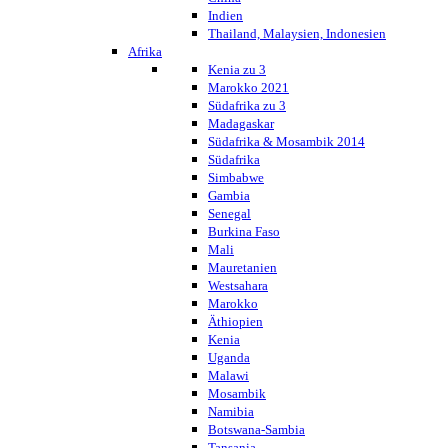
Indien
Thailand, Malaysien, Indonesien
Afrika
Kenia zu 3
Marokko 2021
Südafrika zu 3
Madagaskar
Südafrika & Mosambik 2014
Südafrika
Simbabwe
Gambia
Senegal
Burkina Faso
Mali
Mauretanien
Westsahara
Marokko
Äthiopien
Kenia
Uganda
Malawi
Mosambik
Namibia
Botswana-Sambia
Tansania