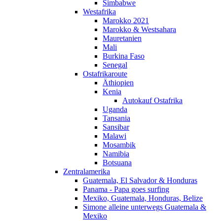
Simbabwe
Westafrika
Marokko 2021
Marokko & Westsahara
Mauretanien
Mali
Burkina Faso
Senegal
Ostafrikaroute
Äthiopien
Kenia
Autokauf Ostafrika
Uganda
Tansania
Sansibar
Malawi
Mosambik
Namibia
Botsuana
Zentralamerika
Guatemala, El Salvador & Honduras
Panama - Papa goes surfing
Mexiko, Guatemala, Honduras, Belize
Simone alleine unterwegs Guatemala &
Mexiko