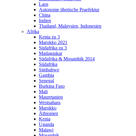
Laos
Autonome tibetische Praefektur
China
Indien
Thailand, Malaysien, Indonesien
Afrika
Kenia zu 3
Marokko 2021
Südafrika zu 3
Madagaskar
Südafrika & Mosambik 2014
Südafrika
Simbabwe
Gambia
Senegal
Burkina Faso
Mali
Mauretanien
Westsahara
Marokko
Äthiopien
Kenia
Uganda
Malawi
Mosambik