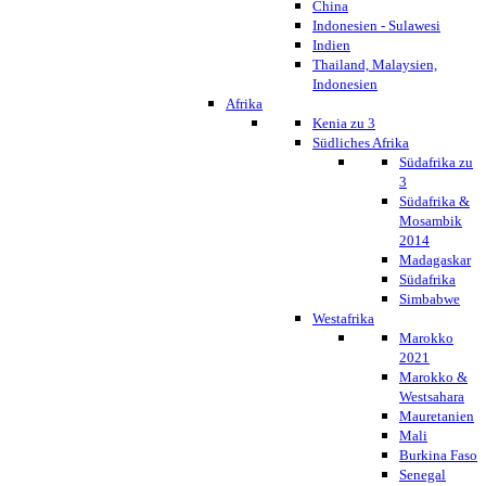
China
Indonesien - Sulawesi
Indien
Thailand, Malaysien,
Indonesien
Afrika
Kenia zu 3
Südliches Afrika
Südafrika zu
3
Südafrika &
Mosambik
2014
Madagaskar
Südafrika
Simbabwe
Westafrika
Marokko
2021
Marokko &
Westsahara
Mauretanien
Mali
Burkina Faso
Senegal