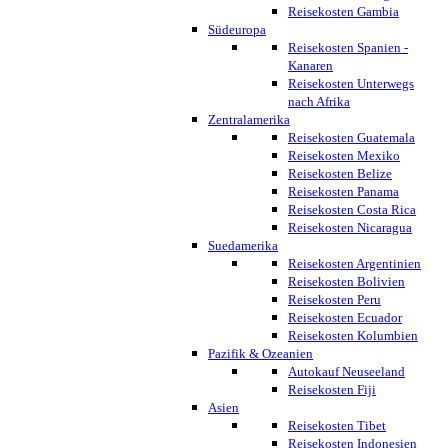
Reisekosten Gambia
Südeuropa
Reisekosten Spanien -
Kanaren
Reisekosten Unterwegs
nach Afrika
Zentralamerika
Reisekosten Guatemala
Reisekosten Mexiko
Reisekosten Belize
Reisekosten Panama
Reisekosten Costa Rica
Reisekosten Nicaragua
Suedamerika
Reisekosten Argentinien
Reisekosten Bolivien
Reisekosten Peru
Reisekosten Ecuador
Reisekosten Kolumbien
Pazifik & Ozeanien
Autokauf Neuseeland
Reisekosten Fiji
Asien
Reisekosten Tibet
Reisekosten Indonesien