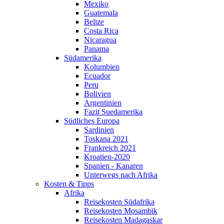
Mexiko
Guatemala
Belize
Costa Rica
Nicaragua
Panama
Südamerika
Kolumbien
Ecuador
Peru
Bolivien
Argentinien
Fazit Suedamerika
Südliches Europa
Sardinien
Toskana 2021
Frankreich 2021
Kroatien-2020
Spanien - Kanaren
Unterwegs nach Afrika
Kosten & Tipps
Afrika
Reisekosten Südafrika
Reisekosten Mosambik
Reisekosten Madagaskar