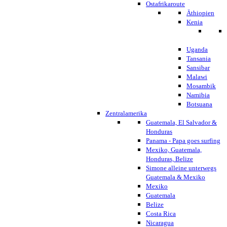
Ostafrikaroute
Äthiopien
Kenia
Uganda
Tansania
Sansibar
Malawi
Mosambik
Namibia
Botsuana
Zentralamerika
Guatemala, El Salvador &
Honduras
Panama - Papa goes surfing
Mexiko, Guatemala,
Honduras, Belize
Simone alleine unterwegs
Guatemala & Mexiko
Mexiko
Guatemala
Belize
Costa Rica
Nicaragua