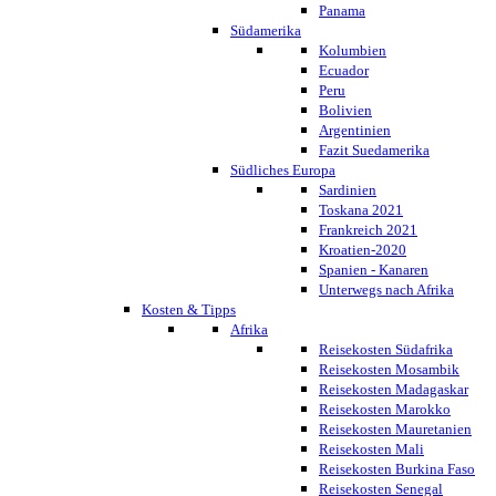
Panama
Südamerika
Kolumbien
Ecuador
Peru
Bolivien
Argentinien
Fazit Suedamerika
Südliches Europa
Sardinien
Toskana 2021
Frankreich 2021
Kroatien-2020
Spanien - Kanaren
Unterwegs nach Afrika
Kosten & Tipps
Afrika
Reisekosten Südafrika
Reisekosten Mosambik
Reisekosten Madagaskar
Reisekosten Marokko
Reisekosten Mauretanien
Reisekosten Mali
Reisekosten Burkina Faso
Reisekosten Senegal