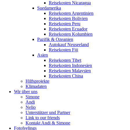
Reisekosten Nicaragua
Suedamerika
Reisekosten Argentinien
Reisekosten Bolivien
Reisekosten Peru
Reisekosten Ecuador
Reisekosten Kolumbien
Pazifik & Ozeanien
Autokauf Neuseeland
Reisekosten Fiji
Asien
Reisekosten Tibet
Reisekosten Indonesien
Reisekosten Malaysien
Reisekosten China
Hilfsprojekte
Klimadaten
Wir über uns
Simone
Andi
Nelio
Unterstützer und Partner
Link to our friends
Kontakt Andi & Simone
Fotofeelings