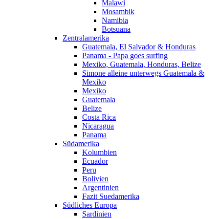
Malawi
Mosambik
Namibia
Botsuana
Zentralamerika
Guatemala, El Salvador & Honduras
Panama - Papa goes surfing
Mexiko, Guatemala, Honduras, Belize
Simone alleine unterwegs Guatemala &
Mexiko
Mexiko
Guatemala
Belize
Costa Rica
Nicaragua
Panama
Südamerika
Kolumbien
Ecuador
Peru
Bolivien
Argentinien
Fazit Suedamerika
Südliches Europa
Sardinien