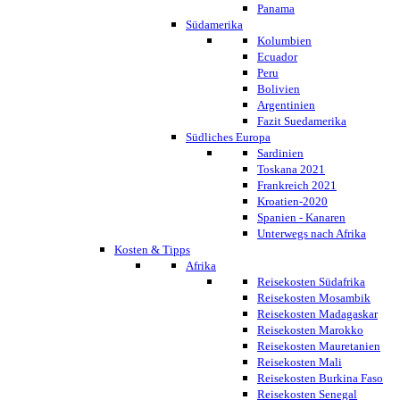
Panama
Südamerika
Kolumbien
Ecuador
Peru
Bolivien
Argentinien
Fazit Suedamerika
Südliches Europa
Sardinien
Toskana 2021
Frankreich 2021
Kroatien-2020
Spanien - Kanaren
Unterwegs nach Afrika
Kosten & Tipps
Afrika
Reisekosten Südafrika
Reisekosten Mosambik
Reisekosten Madagaskar
Reisekosten Marokko
Reisekosten Mauretanien
Reisekosten Mali
Reisekosten Burkina Faso
Reisekosten Senegal