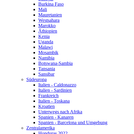
Burkina Faso
Mali
Mauretanien
Westsahara
Marokko
Äthiopien
Kenia
Uganda
Malawi
Mosambik
Namibia
Botswana-Sambia
Tansania
Sansibar
Südeuropa
Italien - Caldonazzo
Italien - Sardinien
Frankreich
Italien - Toskana
Kroatien
Unterwegs nach Afrika
Spanien - Kanaren
Spanien - Barcelona und Umgebung
Zentralamerika
Honduras 2022