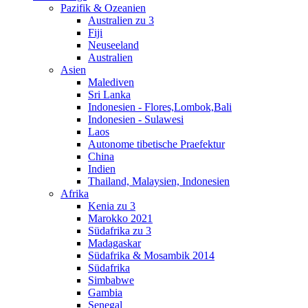
Pazifik & Ozeanien
Australien zu 3
Fiji
Neuseeland
Australien
Asien
Malediven
Sri Lanka
Indonesien - Flores,Lombok,Bali
Indonesien - Sulawesi
Laos
Autonome tibetische Praefektur
China
Indien
Thailand, Malaysien, Indonesien
Afrika
Kenia zu 3
Marokko 2021
Südafrika zu 3
Madagaskar
Südafrika & Mosambik 2014
Südafrika
Simbabwe
Gambia
Senegal