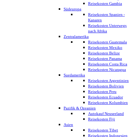
Reisekosten Gambia
Südeuropa
Reisekosten Spanien -
Kanaren
Reisekosten Unterwegs
nach Afrika
Zentralamerika
Reisekosten Guatemala
Reisekosten Mexiko
Reisekosten Belize
Reisekosten Panama
Reisekosten Costa Rica
Reisekosten Nicaragua
Suedamerika
Reisekosten Argentinien
Reisekosten Bolivien
Reisekosten Peru
Reisekosten Ecuador
Reisekosten Kolumbien
Pazifik & Ozeanien
Autokauf Neuseeland
Reisekosten Fiji
Asien
Reisekosten Tibet
Reisekosten Indonesien