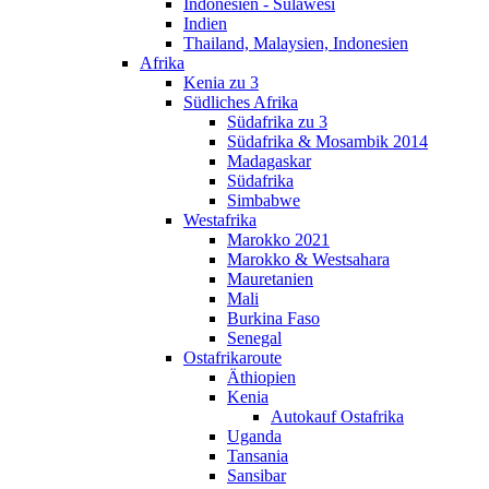
Indonesien - Sulawesi
Indien
Thailand, Malaysien, Indonesien
Afrika
Kenia zu 3
Südliches Afrika
Südafrika zu 3
Südafrika & Mosambik 2014
Madagaskar
Südafrika
Simbabwe
Westafrika
Marokko 2021
Marokko & Westsahara
Mauretanien
Mali
Burkina Faso
Senegal
Ostafrikaroute
Äthiopien
Kenia
Autokauf Ostafrika
Uganda
Tansania
Sansibar