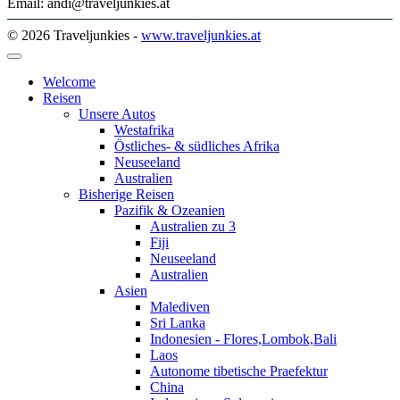
Email: andi@traveljunkies.at
© 2026 Traveljunkies -
www.traveljunkies.at
Welcome
Reisen
Unsere Autos
Westafrika
Östliches- & südliches Afrika
Neuseeland
Australien
Bisherige Reisen
Pazifik & Ozeanien
Australien zu 3
Fiji
Neuseeland
Australien
Asien
Malediven
Sri Lanka
Indonesien - Flores,Lombok,Bali
Laos
Autonome tibetische Praefektur
China