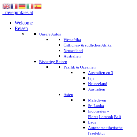
Traveljunkies.at
Welcome
Reisen
Unsere Autos
Westafrika
Östliches- & südliches Afrika
Neuseeland
Australien
Bisherige Reisen
Pazifik & Ozeanien
Australien zu 3
Fiji
Neuseeland
Australien
Asien
Malediven
Sri Lanka
Indonesien -
Flores,Lombok,Bali
Laos
Autonome tibetische
Praefektur