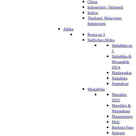
China
Indonesien - Sulawesi
Indien
Thailand, Malaysien,
Indonesien
Afrika
Kenia zu 3
Südliches Afrika
Südafrika zu
3
Südafrika &
Mosambik
2014
Madagaskar
Südafrika
Simbabwe
Westafrika
Marokko
2021
Marokko &
Westsahara
Mauretanien
Mali
Burkina Faso
Senegal