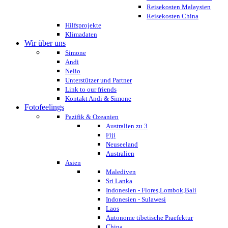
Reisekosten Malaysien
Reisekosten China
Hilfsprojekte
Klimadaten
Wir über uns
Simone
Andi
Nelio
Unterstützer und Partner
Link to our friends
Kontakt Andi & Simone
Fotofeelings
Pazifik & Ozeanien
Australien zu 3
Fiji
Neuseeland
Australien
Asien
Malediven
Sri Lanka
Indonesien - Flores,Lombok,Bali
Indonesien - Sulawesi
Laos
Autonome tibetische Praefektur
China