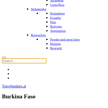
Nicaragua
Costa Rica
Südamerika
Kolumbien
Ecuador
Peru
Bolivien
Argentinien
Bergwelten
Powder and steep lines
Klettern
Bergwelt
Traveljunkies.at
Burkina Faso