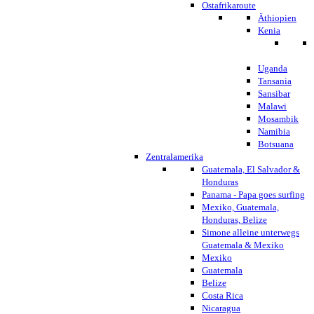
Ostafrikaroute
Äthiopien
Kenia
Uganda
Tansania
Sansibar
Malawi
Mosambik
Namibia
Botsuana
Zentralamerika
Guatemala, El Salvador &
Honduras
Panama - Papa goes surfing
Mexiko, Guatemala,
Honduras, Belize
Simone alleine unterwegs
Guatemala & Mexiko
Mexiko
Guatemala
Belize
Costa Rica
Nicaragua