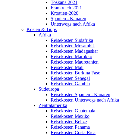
Toskana 2021
Frankreich 2021
Kroatien-2020
Spanien - Kanaren
Unterwegs nach Afrika
Kosten & Tipps
Afrika
Reisekosten Südafrika
Reisekosten Mosambik
Reisekosten Madagaskar
Reisekosten Marokko
Reisekosten Mauretanien
Reisekosten Mali
Reisekosten Burkina Faso
Reisekosten Senegal
Reisekosten Gambia
Südeuropa
Reisekosten Spanien - Kanaren
Reisekosten Unterwegs nach Afrika
Zentralamerika
Reisekosten Guatemala
Reisekosten Mexiko
Reisekosten Belize
Reisekosten Panama
Reisekosten Costa Rica