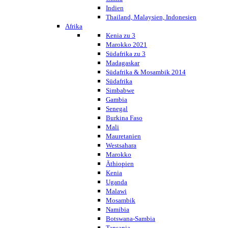
Indien
Thailand, Malaysien, Indonesien
Afrika
Kenia zu 3
Marokko 2021
Südafrika zu 3
Madagaskar
Südafrika & Mosambik 2014
Südafrika
Simbabwe
Gambia
Senegal
Burkina Faso
Mali
Mauretanien
Westsahara
Marokko
Äthiopien
Kenia
Uganda
Malawi
Mosambik
Namibia
Botswana-Sambia
Tansania