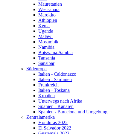
Mauretanien
Westsahara
Marokko
Äthiopien
Kenia
Uganda
Malawi
Mosambik
Namibia
Botswana-Sambia
Tansania
Sansibar
Südeuropa
Italien - Caldonazzo
Italien - Sardinien
Frankreich
Italien - Toskana
Kroatien
Unterwegs nach Afrika
Spanien - Kanaren
Spanien - Barcelona und Umgebung
Zentralamerika
Honduras 2022
El Salvador 2022
Guatemala 2022