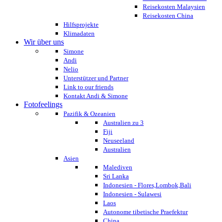
Reisekosten Malaysien
Reisekosten China
Hilfsprojekte
Klimadaten
Wir über uns
Simone
Andi
Nelio
Unterstützer und Partner
Link to our friends
Kontakt Andi & Simone
Fotofeelings
Pazifik & Ozeanien
Australien zu 3
Fiji
Neuseeland
Australien
Asien
Malediven
Sri Lanka
Indonesien - Flores,Lombok,Bali
Indonesien - Sulawesi
Laos
Autonome tibetische Praefektur
China