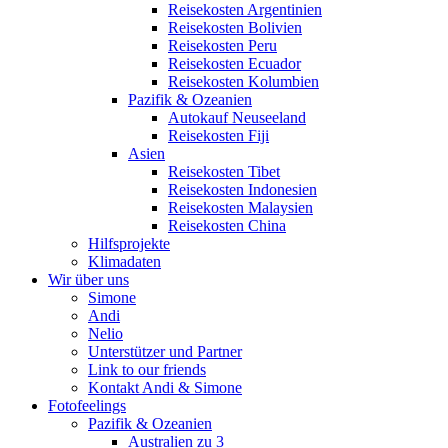
Reisekosten Argentinien
Reisekosten Bolivien
Reisekosten Peru
Reisekosten Ecuador
Reisekosten Kolumbien
Pazifik & Ozeanien
Autokauf Neuseeland
Reisekosten Fiji
Asien
Reisekosten Tibet
Reisekosten Indonesien
Reisekosten Malaysien
Reisekosten China
Hilfsprojekte
Klimadaten
Wir über uns
Simone
Andi
Nelio
Unterstützer und Partner
Link to our friends
Kontakt Andi & Simone
Fotofeelings
Pazifik & Ozeanien
Australien zu 3