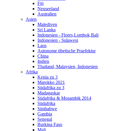
Fiji
Neuseeland
Australien
Asien
Malediven
Sri Lanka
Indonesien - Flores,Lombok,Bali
Indonesien - Sulawesi
Laos
Autonome tibetische Praefektur
China
Indien
Thailand, Malaysien, Indonesien
Afrika
Kenia zu 3
Marokko 2021
Südafrika zu 3
Madagaskar
Südafrika & Mosambik 2014
Südafrika
Simbabwe
Gambia
Senegal
Burkina Faso
Mali