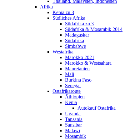
Thailand, Malaysien, Indonesien
Afrika
Kenia zu 3
Südliches Afrika
Südafrika zu 3
Südafrika & Mosambik 2014
Madagaskar
Südafrika
Simbabwe
Westafrika
Marokko 2021
Marokko & Westsahara
Mauretanien
Mali
Burkina Faso
Senegal
Ostafrikaroute
Äthiopien
Kenia
Autokauf Ostafrika
Uganda
Tansania
Sansibar
Malawi
Mosambik