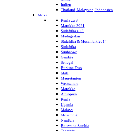
Indien
Thailand, Malaysien, Indonesien
Afrika
Kenia zu 3
Marokko 2021
Südafrika zu 3
Madagaskar
Südafrika & Mosambik 2014
Südafrika
Simbabwe
Gambia
Senegal
Burkina Faso
Mali
Mauretanien
Westsahara
Marokko
Äthiopien
Kenia
Uganda
Malawi
Mosambik
Namibia
Botswana-Sambia
Tansania