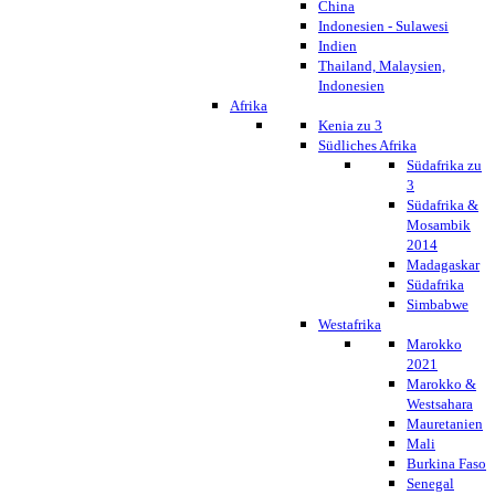
China
Indonesien - Sulawesi
Indien
Thailand, Malaysien,
Indonesien
Afrika
Kenia zu 3
Südliches Afrika
Südafrika zu
3
Südafrika &
Mosambik
2014
Madagaskar
Südafrika
Simbabwe
Westafrika
Marokko
2021
Marokko &
Westsahara
Mauretanien
Mali
Burkina Faso
Senegal