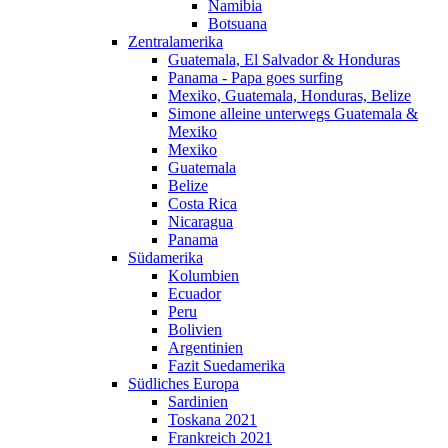
Namibia
Botsuana
Zentralamerika
Guatemala, El Salvador & Honduras
Panama - Papa goes surfing
Mexiko, Guatemala, Honduras, Belize
Simone alleine unterwegs Guatemala &
Mexiko
Mexiko
Guatemala
Belize
Costa Rica
Nicaragua
Panama
Südamerika
Kolumbien
Ecuador
Peru
Bolivien
Argentinien
Fazit Suedamerika
Südliches Europa
Sardinien
Toskana 2021
Frankreich 2021