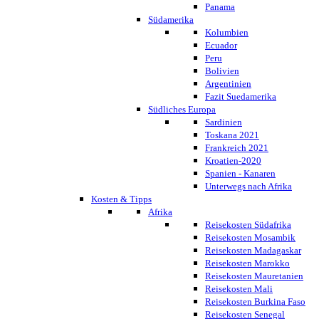
Panama
Südamerika
Kolumbien
Ecuador
Peru
Bolivien
Argentinien
Fazit Suedamerika
Südliches Europa
Sardinien
Toskana 2021
Frankreich 2021
Kroatien-2020
Spanien - Kanaren
Unterwegs nach Afrika
Kosten & Tipps
Afrika
Reisekosten Südafrika
Reisekosten Mosambik
Reisekosten Madagaskar
Reisekosten Marokko
Reisekosten Mauretanien
Reisekosten Mali
Reisekosten Burkina Faso
Reisekosten Senegal