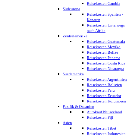
Reisekosten Gambia
Südeuropa
Reisekosten Spanien -
Kanaren
Reisekosten Unterwegs
nach Afrika
Zentralamerika
Reisekosten Guatemala
Reisekosten Mexiko
Reisekosten Belize
Reisekosten Panama
Reisekosten Costa Rica
Reisekosten Nicaragua
Suedamerika
Reisekosten Argentinien
Reisekosten Bolivien
Reisekosten Peru
Reisekosten Ecuador
Reisekosten Kolumbien
Pazifik & Ozeanien
Autokauf Neuseeland
Reisekosten Fiji
Asien
Reisekosten Tibet
Reisekosten Indonesien