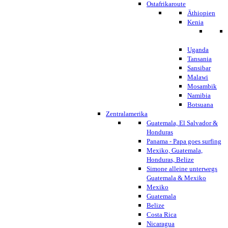
Ostafrikaroute
Äthiopien
Kenia
Uganda
Tansania
Sansibar
Malawi
Mosambik
Namibia
Botsuana
Zentralamerika
Guatemala, El Salvador &
Honduras
Panama - Papa goes surfing
Mexiko, Guatemala,
Honduras, Belize
Simone alleine unterwegs
Guatemala & Mexiko
Mexiko
Guatemala
Belize
Costa Rica
Nicaragua