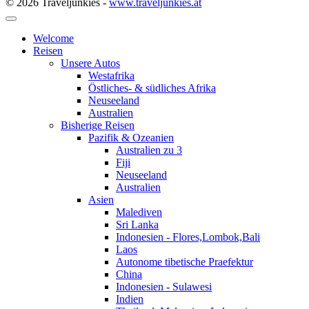
© 2026 Traveljunkies -
www.traveljunkies.at
Welcome
Reisen
Unsere Autos
Westafrika
Östliches- & südliches Afrika
Neuseeland
Australien
Bisherige Reisen
Pazifik & Ozeanien
Australien zu 3
Fiji
Neuseeland
Australien
Asien
Malediven
Sri Lanka
Indonesien - Flores,Lombok,Bali
Laos
Autonome tibetische Praefektur
China
Indonesien - Sulawesi
Indien