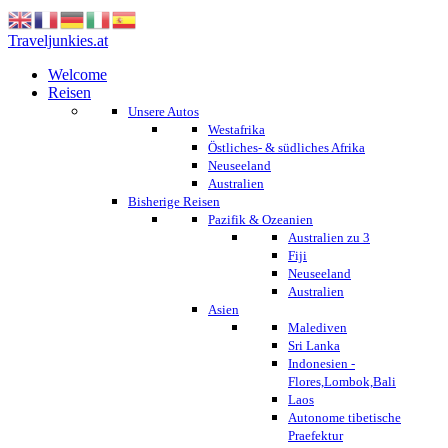
Traveljunkies.at
Welcome
Reisen
Unsere Autos
Westafrika
Östliches- & südliches Afrika
Neuseeland
Australien
Bisherige Reisen
Pazifik & Ozeanien
Australien zu 3
Fiji
Neuseeland
Australien
Asien
Malediven
Sri Lanka
Indonesien -
Flores,Lombok,Bali
Laos
Autonome tibetische
Praefektur