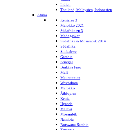
Indien
Thailand, Malaysien, Indonesien
Afrika
Kenia zu 3
Marokko 2021
Südafrika zu 3
Madagaskar
Südafrika & Mosambik 2014
Südafrika
Simbabwe
Gambia
Senegal
Burkina Faso
Mali
Mauretanien
Westsahara
Marokko
Äthiopien
Kenia
Uganda
Malawi
Mosambik
Namibia
Botswana-Sambia
Tansania