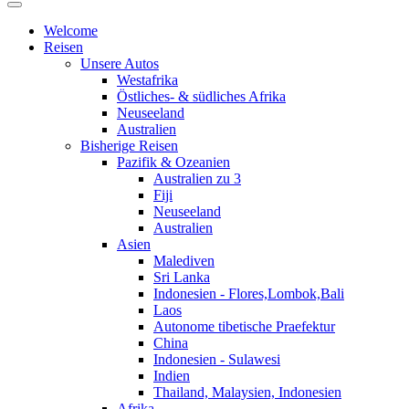
Welcome
Reisen
Unsere Autos
Westafrika
Östliches- & südliches Afrika
Neuseeland
Australien
Bisherige Reisen
Pazifik & Ozeanien
Australien zu 3
Fiji
Neuseeland
Australien
Asien
Malediven
Sri Lanka
Indonesien - Flores,Lombok,Bali
Laos
Autonome tibetische Praefektur
China
Indonesien - Sulawesi
Indien
Thailand, Malaysien, Indonesien
Afrika