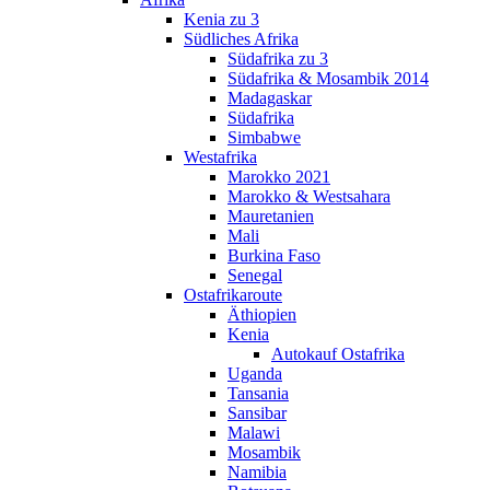
Kenia zu 3
Südliches Afrika
Südafrika zu 3
Südafrika & Mosambik 2014
Madagaskar
Südafrika
Simbabwe
Westafrika
Marokko 2021
Marokko & Westsahara
Mauretanien
Mali
Burkina Faso
Senegal
Ostafrikaroute
Äthiopien
Kenia
Autokauf Ostafrika
Uganda
Tansania
Sansibar
Malawi
Mosambik
Namibia