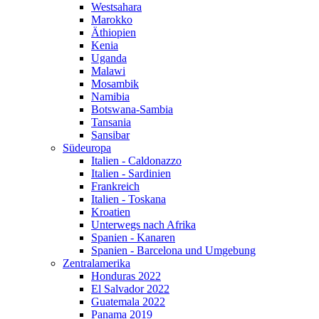
Westsahara
Marokko
Äthiopien
Kenia
Uganda
Malawi
Mosambik
Namibia
Botswana-Sambia
Tansania
Sansibar
Südeuropa
Italien - Caldonazzo
Italien - Sardinien
Frankreich
Italien - Toskana
Kroatien
Unterwegs nach Afrika
Spanien - Kanaren
Spanien - Barcelona und Umgebung
Zentralamerika
Honduras 2022
El Salvador 2022
Guatemala 2022
Panama 2019