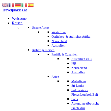
Traveljunkies.at
Welcome
Reisen
Unsere Autos
Westafrika
Östliches- & südliches Afrika
Neuseeland
Australien
Bisherige Reisen
Pazifik & Ozeanien
Australien zu 3
Fiji
Neuseeland
Australien
Asien
Malediven
Sri Lanka
Indonesien -
Flores,Lombok,Bali
Laos
Autonome tibetische
Praefektur