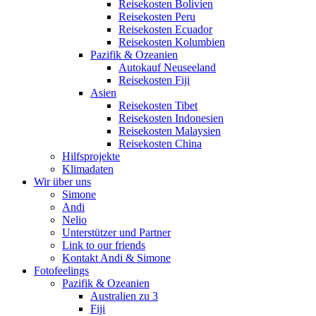
Reisekosten Bolivien
Reisekosten Peru
Reisekosten Ecuador
Reisekosten Kolumbien
Pazifik & Ozeanien
Autokauf Neuseeland
Reisekosten Fiji
Asien
Reisekosten Tibet
Reisekosten Indonesien
Reisekosten Malaysien
Reisekosten China
Hilfsprojekte
Klimadaten
Wir über uns
Simone
Andi
Nelio
Unterstützer und Partner
Link to our friends
Kontakt Andi & Simone
Fotofeelings
Pazifik & Ozeanien
Australien zu 3
Fiji