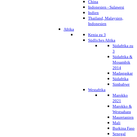
China
Indonesien - Sulawesi
Indien
Thailand, Malaysien,
Indonesien
Afrika
Kenia zu 3
Südliches Afrika
Südafrika zu
3
Südafrika &
Mosambik
2014
Madagaskar
Südafrika
Simbabwe
Westafrika
Marokko
2021
Marokko &
Westsahara
Mauretanien
Mali
Burkina Faso
Senegal