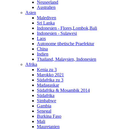
Neuseeland
Australien
Asien
Malediven
Sri Lanka
Indonesien - Flores,Lombok,Bali
Indonesien - Sulawesi
Laos
Autonome tibetische Praefektur
China
Indien
Thailand, Malaysien, Indonesien
Afrika
Kenia zu 3
Marokko 2021
Südafrika zu 3
Madagaskar
Südafrika & Mosambik 2014
Südafrika
Simbabwe
Gambia
Senegal
Burkina Faso
Mali
Mauretanien