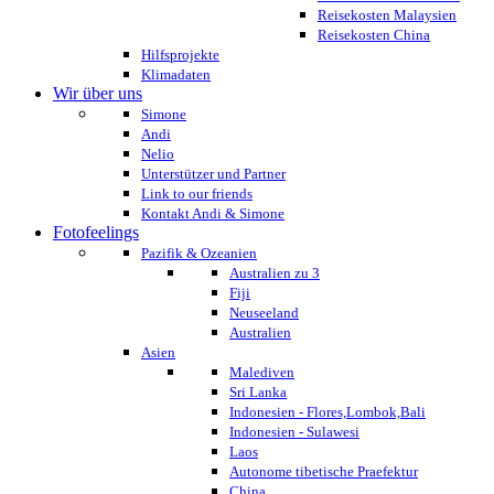
Reisekosten Malaysien
Reisekosten China
Hilfsprojekte
Klimadaten
Wir über uns
Simone
Andi
Nelio
Unterstützer und Partner
Link to our friends
Kontakt Andi & Simone
Fotofeelings
Pazifik & Ozeanien
Australien zu 3
Fiji
Neuseeland
Australien
Asien
Malediven
Sri Lanka
Indonesien - Flores,Lombok,Bali
Indonesien - Sulawesi
Laos
Autonome tibetische Praefektur
China