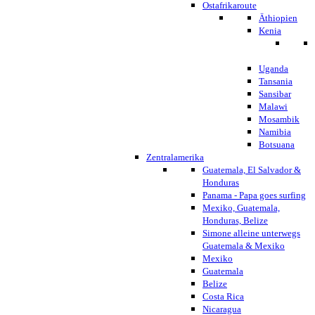
Ostafrikaroute
Äthiopien
Kenia
Uganda
Tansania
Sansibar
Malawi
Mosambik
Namibia
Botsuana
Zentralamerika
Guatemala, El Salvador &
Honduras
Panama - Papa goes surfing
Mexiko, Guatemala,
Honduras, Belize
Simone alleine unterwegs
Guatemala & Mexiko
Mexiko
Guatemala
Belize
Costa Rica
Nicaragua