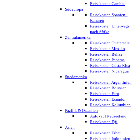
Reisekosten Gambia
Südeuropa
Reisekosten Spanien -
Kanaren
Reisekosten Unterwegs
nach Afrika
Zentralamerika
Reisekosten Guatemala
Reisekosten Mexiko
Reisekosten Belize
Reisekosten Panama
Reisekosten Costa Rica
Reisekosten Nicaragua
Suedamerika
Reisekosten Argentinien
Reisekosten Bolivien
Reisekosten Peru
Reisekosten Ecuador
Reisekosten Kolumbien
Pazifik & Ozeanien
Autokauf Neuseeland
Reisekosten Fiji
Asien
Reisekosten Tibet
Reisekosten Indonesien