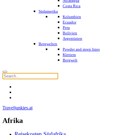
Nicaragua
Costa Rica
Südamerika
Kolumbien
Ecuador
Peru
Bolivien
Argentinien
Bergwelten
Powder and steep lines
Klettern
Bergwelt
Traveljunkies.at
Afrika
Reisekosten Südafrika