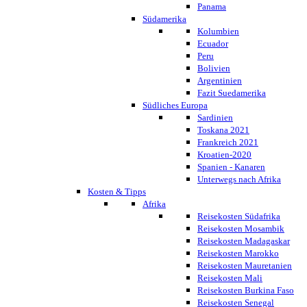
Panama
Südamerika
Kolumbien
Ecuador
Peru
Bolivien
Argentinien
Fazit Suedamerika
Südliches Europa
Sardinien
Toskana 2021
Frankreich 2021
Kroatien-2020
Spanien - Kanaren
Unterwegs nach Afrika
Kosten & Tipps
Afrika
Reisekosten Südafrika
Reisekosten Mosambik
Reisekosten Madagaskar
Reisekosten Marokko
Reisekosten Mauretanien
Reisekosten Mali
Reisekosten Burkina Faso
Reisekosten Senegal