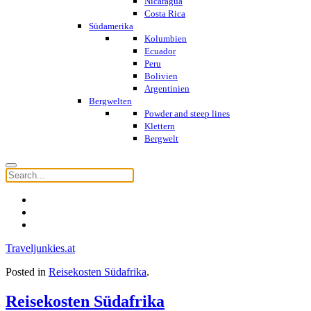
Nicaragua
Costa Rica
Südamerika
Kolumbien
Ecuador
Peru
Bolivien
Argentinien
Bergwelten
Powder and steep lines
Klettern
Bergwelt
Traveljunkies.at
Posted in
Reisekosten Südafrika
.
Reisekosten Südafrika