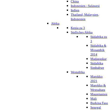
China
Indonesien - Sulawesi
Indien
Thailand, Malaysien,
Indonesien
Afrika
Kenia zu 3
Südliches Afrika
Südafrika zu
3
Südafrika &
Mosambik
2014
Madagaskar
Südafrika
Simbabwe
Westafrika
Marokko
2021
Marokko &
Westsahara
Mauretanien
Mali
Burkina Faso
Senegal