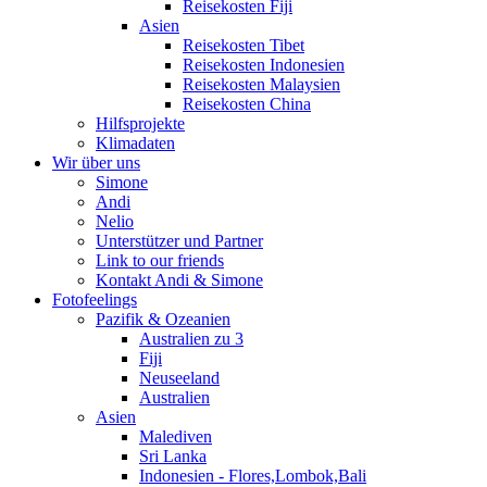
Reisekosten Fiji
Asien
Reisekosten Tibet
Reisekosten Indonesien
Reisekosten Malaysien
Reisekosten China
Hilfsprojekte
Klimadaten
Wir über uns
Simone
Andi
Nelio
Unterstützer und Partner
Link to our friends
Kontakt Andi & Simone
Fotofeelings
Pazifik & Ozeanien
Australien zu 3
Fiji
Neuseeland
Australien
Asien
Malediven
Sri Lanka
Indonesien - Flores,Lombok,Bali