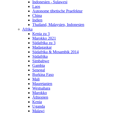
Indonesien - Sulawesi
Laos
Autonome tibetische Praefektur
China
Indien
Thailand, Malaysien, Indonesien
Afrika
Kenia zu 3
Marokko 2021
Südafrika zu 3
Madagaskar
Südafrika & Mosambik 2014
Südafrika
Simbabwe
Gambia
Senegal
Burkina Faso
Mali
Mauretanien
Westsahara
Marokko
Äthiopien
Kenia
Uganda
Malawi