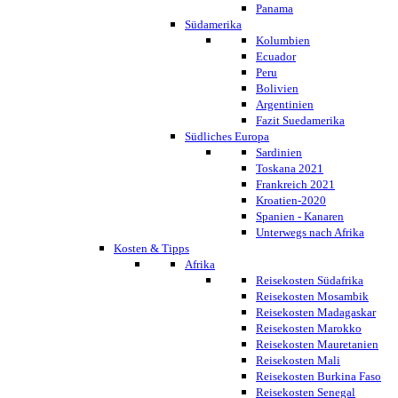
Panama
Südamerika
Kolumbien
Ecuador
Peru
Bolivien
Argentinien
Fazit Suedamerika
Südliches Europa
Sardinien
Toskana 2021
Frankreich 2021
Kroatien-2020
Spanien - Kanaren
Unterwegs nach Afrika
Kosten & Tipps
Afrika
Reisekosten Südafrika
Reisekosten Mosambik
Reisekosten Madagaskar
Reisekosten Marokko
Reisekosten Mauretanien
Reisekosten Mali
Reisekosten Burkina Faso
Reisekosten Senegal