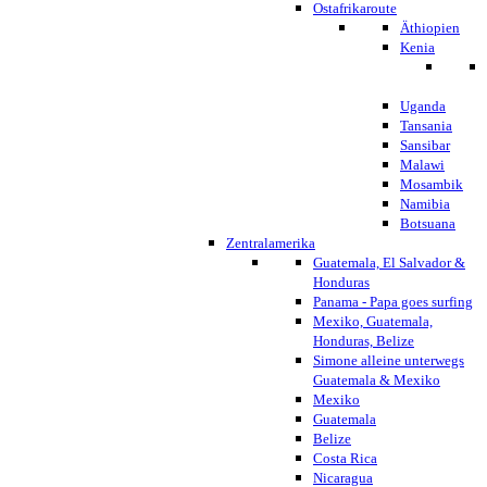
Ostafrikaroute
Äthiopien
Kenia
Uganda
Tansania
Sansibar
Malawi
Mosambik
Namibia
Botsuana
Zentralamerika
Guatemala, El Salvador &
Honduras
Panama - Papa goes surfing
Mexiko, Guatemala,
Honduras, Belize
Simone alleine unterwegs
Guatemala & Mexiko
Mexiko
Guatemala
Belize
Costa Rica
Nicaragua