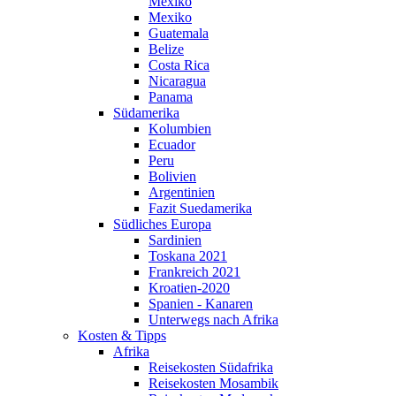
Mexiko
Mexiko
Guatemala
Belize
Costa Rica
Nicaragua
Panama
Südamerika
Kolumbien
Ecuador
Peru
Bolivien
Argentinien
Fazit Suedamerika
Südliches Europa
Sardinien
Toskana 2021
Frankreich 2021
Kroatien-2020
Spanien - Kanaren
Unterwegs nach Afrika
Kosten & Tipps
Afrika
Reisekosten Südafrika
Reisekosten Mosambik