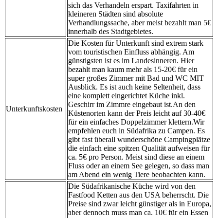
sich das Verhandeln erspart. Taxifahrten in
kleineren Städten sind absolute
Verhandlungssache, aber meist bezahlt man 5€
innerhalb des Stadtgebietes.
Die Kosten für Unterkunft sind extrem stark
vom touristischen Einfluss abhängig. Am
günstigsten ist es im Landesinneren. Hier
bezahlt man kaum mehr als 15-20€ für ein
super großes Zimmer mit Bad und WC MIT
Ausblick. Es ist auch keine Seltenheit, dass
eine komplett eingerichtet Küche inkl.
Geschirr im Zimmre eingebaut ist.An den
Unterkunftskosten
Küstenorten kann der Preis leicht auf 30-40€
für ein einfaches Doppelzimmer klettern.Wir
empfehlen euch in Südafrika zu Campen. Es
gibt fast überall wunderschöne Campingplätze
die einfach eine spitzen Qualität aufweisen für
ca. 5€ pro Person. Meist sind diese an einem
Fluss oder an einem See gelegen, so dass man
am Abend ein wenig Tiere beobachten kann.
Die Südafrikanische Küche wird von den
Fastfood Ketten aus den USA beherrscht. Die
Preise sind zwar leicht günstiger als in Europa,
aber dennoch muss man ca. 10€ für ein Essen