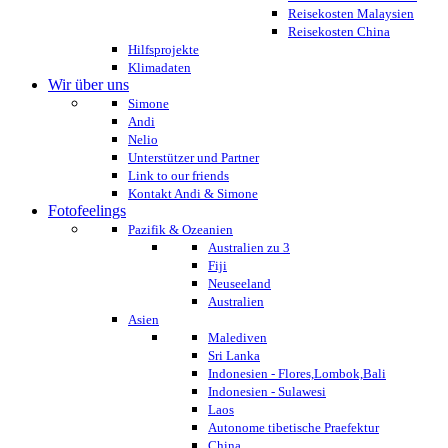
Reisekosten Malaysien
Reisekosten China
Hilfsprojekte
Klimadaten
Wir über uns
Simone
Andi
Nelio
Unterstützer und Partner
Link to our friends
Kontakt Andi & Simone
Fotofeelings
Pazifik & Ozeanien
Australien zu 3
Fiji
Neuseeland
Australien
Asien
Malediven
Sri Lanka
Indonesien - Flores,Lombok,Bali
Indonesien - Sulawesi
Laos
Autonome tibetische Praefektur
China