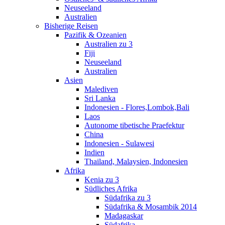
Neuseeland
Australien
Bisherige Reisen
Pazifik & Ozeanien
Australien zu 3
Fiji
Neuseeland
Australien
Asien
Malediven
Sri Lanka
Indonesien - Flores,Lombok,Bali
Laos
Autonome tibetische Praefektur
China
Indonesien - Sulawesi
Indien
Thailand, Malaysien, Indonesien
Afrika
Kenia zu 3
Südliches Afrika
Südafrika zu 3
Südafrika & Mosambik 2014
Madagaskar
Südafrika