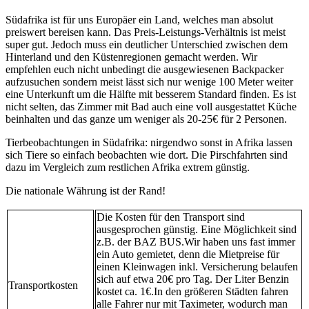
Südafrika ist für uns Europäer ein Land, welches man absolut
preiswert bereisen kann. Das Preis-Leistungs-Verhältnis ist meist
super gut. Jedoch muss ein deutlicher Unterschied zwischen dem
Hinterland und den Küstenregionen gemacht werden. Wir
empfehlen euch nicht unbedingt die ausgewiesenen Backpacker
aufzusuchen sondern meist lässt sich nur wenige 100 Meter weiter
eine Unterkunft um die Hälfte mit besserem Standard finden. Es ist
nicht selten, das Zimmer mit Bad auch eine voll ausgestattet Küche
beinhalten und das ganze um weniger als 20-25€ für 2 Personen.
Tierbeobachtungen in Südafrika: nirgendwo sonst in Afrika lassen
sich Tiere so einfach beobachten wie dort. Die Pirschfahrten sind
dazu im Vergleich zum restlichen Afrika extrem günstig.
Die nationale Währung ist der Rand!
Die Kosten für den Transport sind
ausgesprochen günstig. Eine Möglichkeit sind
z.B. der BAZ BUS.Wir haben uns fast immer
ein Auto gemietet, denn die Mietpreise für
einen Kleinwagen inkl. Versicherung belaufen
sich auf etwa 20€ pro Tag. Der Liter Benzin
Transportkosten
kostet ca. 1€.In den größeren Städten fahren
alle Fahrer nur mit Taximeter, wodurch man