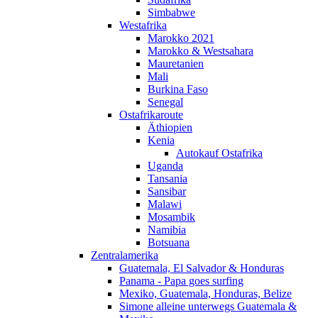
Simbabwe
Westafrika
Marokko 2021
Marokko & Westsahara
Mauretanien
Mali
Burkina Faso
Senegal
Ostafrikaroute
Äthiopien
Kenia
Autokauf Ostafrika
Uganda
Tansania
Sansibar
Malawi
Mosambik
Namibia
Botsuana
Zentralamerika
Guatemala, El Salvador & Honduras
Panama - Papa goes surfing
Mexiko, Guatemala, Honduras, Belize
Simone alleine unterwegs Guatemala &