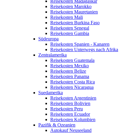
Reisekosten Madagaskar
Reisekosten Marokko
Reisekosten Mauretanien
Reisekosten Mali
Reisekosten Burkina Faso
Reisekosten Senegal
Reisekosten Gambia
Südeuropa
Reisekosten Spanien - Kanaren
Reisekosten Unterwegs nach Afrika
Zentralamerika
Reisekosten Guatemala
Reisekosten Mexiko
Reisekosten Belize
Reisekosten Panama
Reisekosten Costa Rica
Reisekosten Nicaragua
Suedamerika
Reisekosten Argentinien
Reisekosten Bolivien
Reisekosten Peru
Reisekosten Ecuador
Reisekosten Kolumbien
Pazifik & Ozeanien
Autokauf Neuseeland