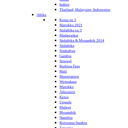
Indien
Thailand, Malaysien, Indonesien
Afrika
Kenia zu 3
Marokko 2021
Südafrika zu 3
Madagaskar
Südafrika & Mosambik 2014
Südafrika
Simbabwe
Gambia
Senegal
Burkina Faso
Mali
Mauretanien
Westsahara
Marokko
Äthiopien
Kenia
Uganda
Malawi
Mosambik
Namibia
Botswana-Sambia
Tansania