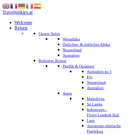
Traveljunkies.at
Welcome
Reisen
Unsere Autos
Westafrika
Östliches- & südliches Afrika
Neuseeland
Australien
Bisherige Reisen
Pazifik & Ozeanien
Australien zu 3
Fiji
Neuseeland
Australien
Asien
Malediven
Sri Lanka
Indonesien -
Flores,Lombok,Bali
Laos
Autonome tibetische
Praefektur