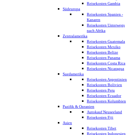
Reisekosten Gambia
Südeuropa
Reisekosten Spanien -
Kanaren
Reisekosten Unterwegs
nach Afrika
Zentralamerika
Reisekosten Guatemala
Reisekosten Mexiko
Reisekosten Belize
Reisekosten Panama
Reisekosten Costa Rica
Reisekosten Nicaragua
Suedamerika
Reisekosten Argentinien
Reisekosten Bolivien
Reisekosten Peru
Reisekosten Ecuador
Reisekosten Kolumbien
Pazifik & Ozeanien
Autokauf Neuseeland
Reisekosten Fiji
Asien
Reisekosten Tibet
Reisekosten Indonesien