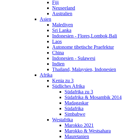
Fiji
Neuseeland
Australien
Asien
Malediven
Sri Lanka
Indonesien - Flores,Lombok,Bali
Laos
Autonome tibetische Praefektur
China
Indonesien - Sulawesi
Indien
Thailand, Malaysien, Indonesien
Afrika
Kenia zu 3
Südliches Afrika
Südafrika zu 3
Südafrika & Mosambik 2014
Madagaskar
Südafrika
Simbabwe
Westafrika
Marokko 2021
Marokko & Westsahara
Mauretanien