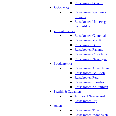
Reisekosten Gambia
Südeuropa
Reisekosten Spanien -
Kanaren
Reisekosten Unterwegs
nach Afrika
Zentralamerika
Reisekosten Guatemala
Reisekosten Mexiko
Reisekosten Belize
Reisekosten Panama
Reisekosten Costa Rica
Reisekosten Nicaragua
Suedamerika
Reisekosten Argentinien
Reisekosten Bolivien
Reisekosten Peru
Reisekosten Ecuador
Reisekosten Kolumbien
Pazifik & Ozeanien
Autokauf Neuseeland
Reisekosten Fiji
Asien
Reisekosten Tibet
Reisekosten Indonesien