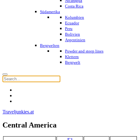
Nicaragua
Costa Rica
Südamerika
Kolumbien
Ecuador
Peru
Bolivien
Argentinien
Bergwelten
Powder and steep lines
Klettern
Bergwelt
Traveljunkies.at
Central America