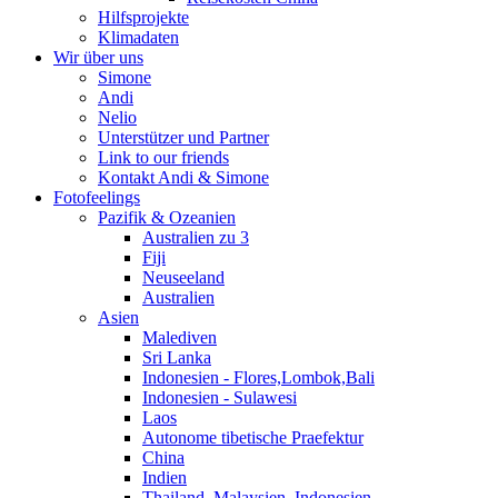
Hilfsprojekte
Klimadaten
Wir über uns
Simone
Andi
Nelio
Unterstützer und Partner
Link to our friends
Kontakt Andi & Simone
Fotofeelings
Pazifik & Ozeanien
Australien zu 3
Fiji
Neuseeland
Australien
Asien
Malediven
Sri Lanka
Indonesien - Flores,Lombok,Bali
Indonesien - Sulawesi
Laos
Autonome tibetische Praefektur
China
Indien
Thailand, Malaysien, Indonesien