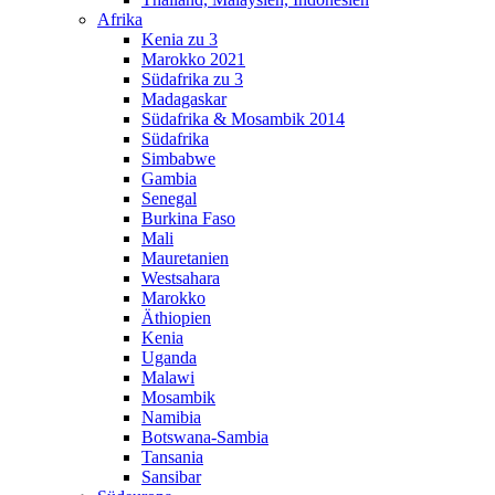
Afrika
Kenia zu 3
Marokko 2021
Südafrika zu 3
Madagaskar
Südafrika & Mosambik 2014
Südafrika
Simbabwe
Gambia
Senegal
Burkina Faso
Mali
Mauretanien
Westsahara
Marokko
Äthiopien
Kenia
Uganda
Malawi
Mosambik
Namibia
Botswana-Sambia
Tansania
Sansibar