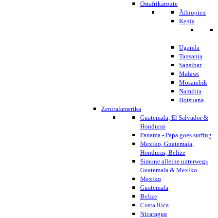
Ostafrikaroute
Äthiopien
Kenia
Uganda
Tansania
Sansibar
Malawi
Mosambik
Namibia
Botsuana
Zentralamerika
Guatemala, El Salvador &
Honduras
Panama - Papa goes surfing
Mexiko, Guatemala,
Honduras, Belize
Simone alleine unterwegs
Guatemala & Mexiko
Mexiko
Guatemala
Belize
Costa Rica
Nicaragua