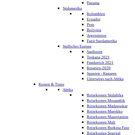
Panama
Südamerika
Kolumbien
Ecuador
Peru
Bolivien
Argentinien
Fazit Suedamerika
Südliches Europa
Sardinien
Toskana 2021
Frankreich 2021
Kroatien-2020
Spanien - Kanaren
Unterwegs nach Afrika
Kosten & Tipps
Afrika
Reisekosten Südafrika
Reisekosten Mosambik
Reisekosten Madagaskar
Reisekosten Marokko
Reisekosten Mauretanien
Reisekosten Mali
Reisekosten Burkina Faso
Reisekosten Senegal