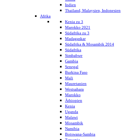
Indien
Thailand, Malaysien, Indonesien
Afrika
Kenia zu 3
Marokko 2021
Südafrika zu 3
Madagaskar
Südafrika & Mosambik 2014
Südafrika
Simbabwe
Gambia
Senegal
Burkina Faso
Mali
Mauretanien
Westsahara
Marokko
Äthiopien
Kenia
Uganda
Malawi
Mosambik
Namibia
Botswana-Sambia
Tansania