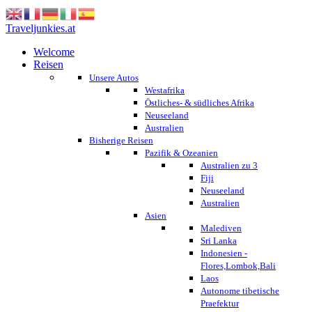
Traveljunkies.at
Welcome
Reisen
Unsere Autos
Westafrika
Östliches- & südliches Afrika
Neuseeland
Australien
Bisherige Reisen
Pazifik & Ozeanien
Australien zu 3
Fiji
Neuseeland
Australien
Asien
Malediven
Sri Lanka
Indonesien -
Flores,Lombok,Bali
Laos
Autonome tibetische
Praefektur