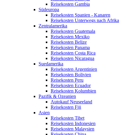
Reisekosten Gambia
Südeuropa
Reisekosten Spanien - Kanaren
Reisekosten Unterwegs nach Afrika
Zentralamerika
Reisekosten Guatemala
Reisekosten Mexiko
Reisekosten Belize
Reisekosten Panama
Reisekosten Costa Rica
Reisekosten Nicaragua
Suedamerika
Reisekosten Argentinien
Reisekosten Bolivien
Reisekosten Peru
Reisekosten Ecuador
Reisekosten Kolumbien
Pazifik & Ozeanien
Autokauf Neuseeland
Reisekosten Fiji
Asien
Reisekosten Tibet
Reisekosten Indonesien
Reisekosten Malaysien
Reisekosten China