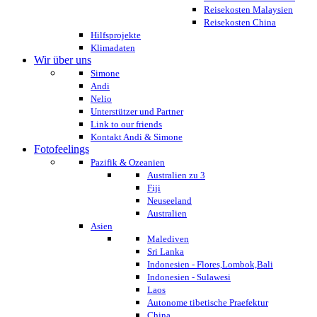
Reisekosten Malaysien
Reisekosten China
Hilfsprojekte
Klimadaten
Wir über uns
Simone
Andi
Nelio
Unterstützer und Partner
Link to our friends
Kontakt Andi & Simone
Fotofeelings
Pazifik & Ozeanien
Australien zu 3
Fiji
Neuseeland
Australien
Asien
Malediven
Sri Lanka
Indonesien - Flores,Lombok,Bali
Indonesien - Sulawesi
Laos
Autonome tibetische Praefektur
China