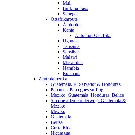
Mali
Burkina Faso
Senegal
Ostafrikaroute
Äthiopien
Kenia
Autokauf Ostafrika
Uganda
Tansania
Sansibar
Malawi
Mosambik
Namibia
Botsuana
Zentralamerika
Guatemala, El Salvador & Honduras
Panama - Papa goes surfing
Mexiko, Guatemala, Honduras, Belize
Simone alleine unterwegs Guatemala &
Mexiko
Mexiko
Guatemala
Belize
Costa Rica
Nicaragua