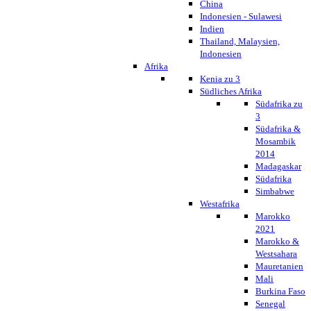
China
Indonesien - Sulawesi
Indien
Thailand, Malaysien,
Indonesien
Afrika
Kenia zu 3
Südliches Afrika
Südafrika zu
3
Südafrika &
Mosambik
2014
Madagaskar
Südafrika
Simbabwe
Westafrika
Marokko
2021
Marokko &
Westsahara
Mauretanien
Mali
Burkina Faso
Senegal