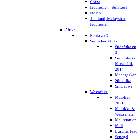
China
Indonesien - Sulawesi
Indien
Thailand, Malaysien,
Indonesien
Afrika
Kenia zu 3
Südliches Afrika
Südafrika zu
3
Südafrika &
Mosambik
2014
Madagaskar
Südafrika
Simbabwe
Westafrika
Marokko
2021
Marokko &
Westsahara
Mauretanien
Mali
Burkina Faso
Senegal