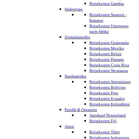
Reisekosten Gambia
Südeuropa
Reisekosten Spanien -
Kanaren
Reisekosten Unterwegs
nach Afrika
Zentralamerika
Reisekosten Guatemala
Reisekosten Mexiko
Reisekosten Belize
Reisekosten Panama
Reisekosten Costa Rica
Reisekosten Nicaragua
Suedamerika
Reisekosten Argentinien
Reisekosten Bolivien
Reisekosten Peru
Reisekosten Ecuador
Reisekosten Kolumbien
Pazifik & Ozeanien
Autokauf Neuseeland
Reisekosten Fiji
Asien
Reisekosten Tibet
Reisekosten Indonesien