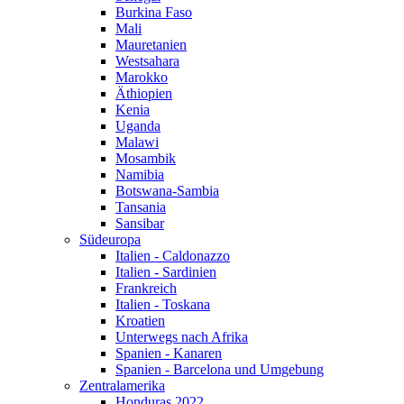
Burkina Faso
Mali
Mauretanien
Westsahara
Marokko
Äthiopien
Kenia
Uganda
Malawi
Mosambik
Namibia
Botswana-Sambia
Tansania
Sansibar
Südeuropa
Italien - Caldonazzo
Italien - Sardinien
Frankreich
Italien - Toskana
Kroatien
Unterwegs nach Afrika
Spanien - Kanaren
Spanien - Barcelona und Umgebung
Zentralamerika
Honduras 2022