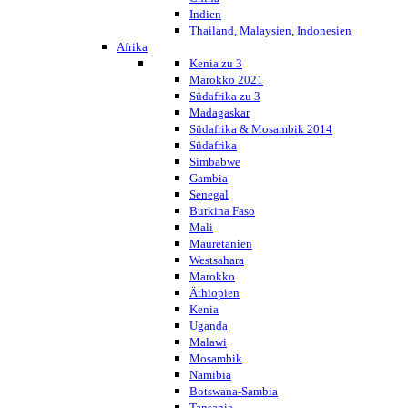
Indien
Thailand, Malaysien, Indonesien
Afrika
Kenia zu 3
Marokko 2021
Südafrika zu 3
Madagaskar
Südafrika & Mosambik 2014
Südafrika
Simbabwe
Gambia
Senegal
Burkina Faso
Mali
Mauretanien
Westsahara
Marokko
Äthiopien
Kenia
Uganda
Malawi
Mosambik
Namibia
Botswana-Sambia
Tansania