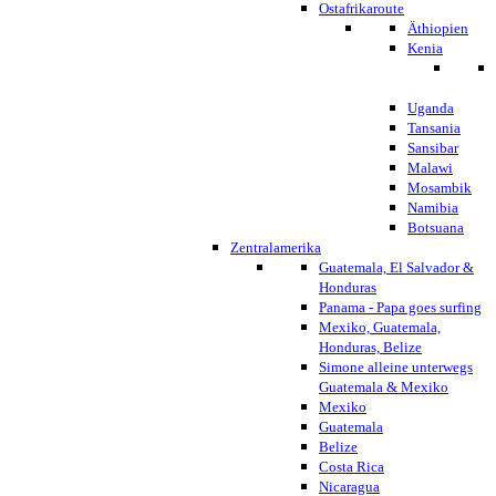
Ostafrikaroute
Äthiopien
Kenia
Uganda
Tansania
Sansibar
Malawi
Mosambik
Namibia
Botsuana
Zentralamerika
Guatemala, El Salvador &
Honduras
Panama - Papa goes surfing
Mexiko, Guatemala,
Honduras, Belize
Simone alleine unterwegs
Guatemala & Mexiko
Mexiko
Guatemala
Belize
Costa Rica
Nicaragua