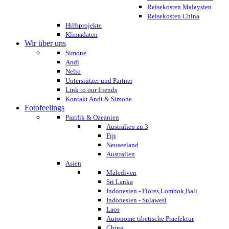
Reisekosten Malaysien
Reisekosten China
Hilfsprojekte
Klimadaten
Wir über uns
Simone
Andi
Nelio
Unterstützer und Partner
Link to our friends
Kontakt Andi & Simone
Fotofeelings
Pazifik & Ozeanien
Australien zu 3
Fiji
Neuseeland
Australien
Asien
Malediven
Sri Lanka
Indonesien - Flores,Lombok,Bali
Indonesien - Sulawesi
Laos
Autonome tibetische Praefektur
China