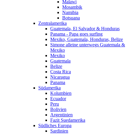
Malawi
Mosambik
Namibia
Botsuana
Zentralamerika
Guatemala, El Salvador & Honduras
Panama - Papa goes surfing
Mexiko, Guatemala, Honduras, Belize
Simone alleine unterwegs Guatemala &
Mexiko
Mexiko
Guatemala
Belize
Costa Rica
Nicaragua
Panama
Südamerika
Kolumbien
Ecuador
Peru
Bolivien
Argentinien
Fazit Suedamerika
Südliches Europa
Sardinien