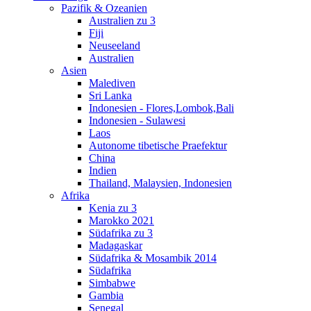
Pazifik & Ozeanien
Australien zu 3
Fiji
Neuseeland
Australien
Asien
Malediven
Sri Lanka
Indonesien - Flores,Lombok,Bali
Indonesien - Sulawesi
Laos
Autonome tibetische Praefektur
China
Indien
Thailand, Malaysien, Indonesien
Afrika
Kenia zu 3
Marokko 2021
Südafrika zu 3
Madagaskar
Südafrika & Mosambik 2014
Südafrika
Simbabwe
Gambia
Senegal