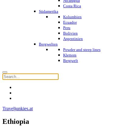
Nicaragua
Costa Rica
Südamerika
Kolumbien
Ecuador
Peru
Bolivien
Argentinien
Bergwelten
Powder and steep lines
Klettern
Bergwelt
Traveljunkies.at
Ethiopia