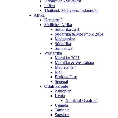
Indonesien - Sulawesi
Indien
Thailand, Malaysien, Indonesien
Afrika
Kenia zu 3
Südliches Afrika
Südafrika zu 3
Südafrika & Mosambik 2014
Madagaskar
Südafrika
Simbabwe
Westafrika
Marokko 2021
Marokko & Westsahara
Mauretanien
Mali
Burkina Faso
Senegal
Ostafrikaroute
Äthiopien
Kenia
Autokauf Ostafrika
Uganda
Tansania
Sansibar