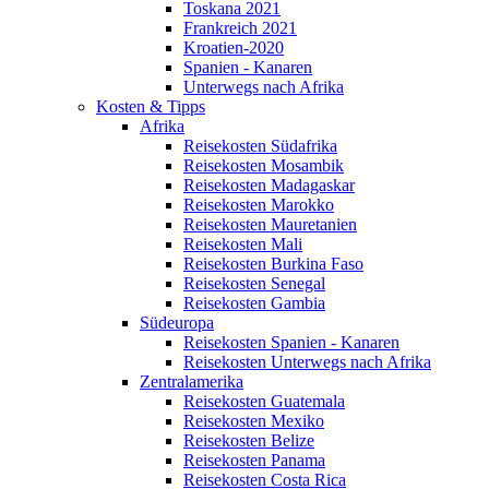
Toskana 2021
Frankreich 2021
Kroatien-2020
Spanien - Kanaren
Unterwegs nach Afrika
Kosten & Tipps
Afrika
Reisekosten Südafrika
Reisekosten Mosambik
Reisekosten Madagaskar
Reisekosten Marokko
Reisekosten Mauretanien
Reisekosten Mali
Reisekosten Burkina Faso
Reisekosten Senegal
Reisekosten Gambia
Südeuropa
Reisekosten Spanien - Kanaren
Reisekosten Unterwegs nach Afrika
Zentralamerika
Reisekosten Guatemala
Reisekosten Mexiko
Reisekosten Belize
Reisekosten Panama
Reisekosten Costa Rica