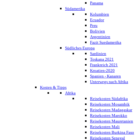
Panama
Südamerika
Kolumbien
Ecuador
Peru
Bolivien
Argentinien
Fazit Suedamerika
Südliches Europa
Sardinien
Toskana 2021
Frankreich 2021
Kroatien-2020
Spanien - Kanaren
Unterwegs nach Afrika
Kosten & Tipps
Afrika
Reisekosten Südafrika
Reisekosten Mosambik
Reisekosten Madagaskar
Reisekosten Marokko
Reisekosten Mauretanien
Reisekosten Mali
Reisekosten Burkina Faso
Reisekosten Senegal