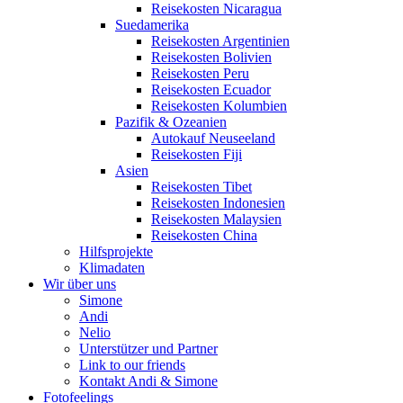
Reisekosten Nicaragua
Suedamerika
Reisekosten Argentinien
Reisekosten Bolivien
Reisekosten Peru
Reisekosten Ecuador
Reisekosten Kolumbien
Pazifik & Ozeanien
Autokauf Neuseeland
Reisekosten Fiji
Asien
Reisekosten Tibet
Reisekosten Indonesien
Reisekosten Malaysien
Reisekosten China
Hilfsprojekte
Klimadaten
Wir über uns
Simone
Andi
Nelio
Unterstützer und Partner
Link to our friends
Kontakt Andi & Simone
Fotofeelings