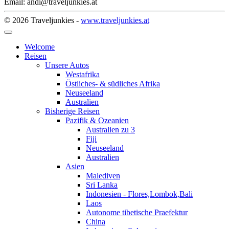
Email: andi@traveljunkies.at
© 2026 Traveljunkies -
www.traveljunkies.at
Welcome
Reisen
Unsere Autos
Westafrika
Östliches- & südliches Afrika
Neuseeland
Australien
Bisherige Reisen
Pazifik & Ozeanien
Australien zu 3
Fiji
Neuseeland
Australien
Asien
Malediven
Sri Lanka
Indonesien - Flores,Lombok,Bali
Laos
Autonome tibetische Praefektur
China