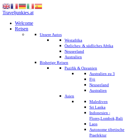
Traveljunkies.at
Welcome
Reisen
Unsere Autos
Westafrika
Östliches- & südliches Afrika
Neuseeland
Australien
Bisherige Reisen
Pazifik & Ozeanien
Australien zu 3
Fiji
Neuseeland
Australien
Asien
Malediven
Sri Lanka
Indonesien -
Flores,Lombok,Bali
Laos
Autonome tibetische
Praefektur