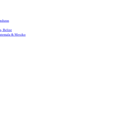
nduras
, Belize
uatemala & Mexiko