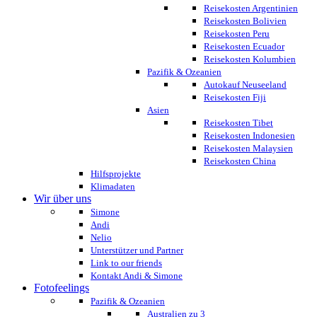
Reisekosten Argentinien
Reisekosten Bolivien
Reisekosten Peru
Reisekosten Ecuador
Reisekosten Kolumbien
Pazifik & Ozeanien
Autokauf Neuseeland
Reisekosten Fiji
Asien
Reisekosten Tibet
Reisekosten Indonesien
Reisekosten Malaysien
Reisekosten China
Hilfsprojekte
Klimadaten
Wir über uns
Simone
Andi
Nelio
Unterstützer und Partner
Link to our friends
Kontakt Andi & Simone
Fotofeelings
Pazifik & Ozeanien
Australien zu 3