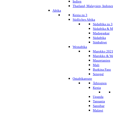
Indien
Thailand, Malaysien, Indone
Afrika
Kenia zu 3
Südliches Afrika
Südafrika zu 3
Südafrika & 
Madagaskar
Südafrika
Simbabwe
Westafrika
Marokko 202
Marokko & We
Mauretanien
Mali
Burkina Faso
Senegal
Ostafrikaroute
Äthiopien
Kenia
Uganda
Tansania
Sansibar
Malawi