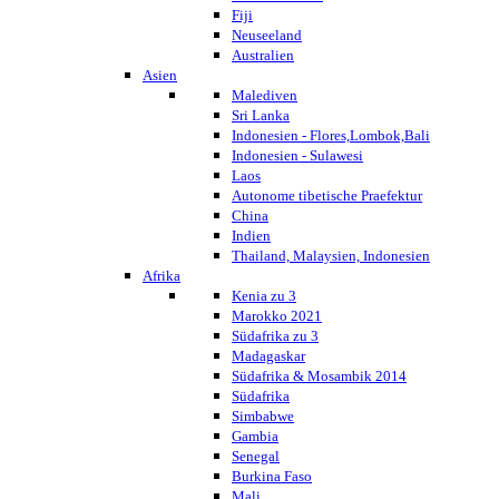
Fiji
Neuseeland
Australien
Asien
Malediven
Sri Lanka
Indonesien - Flores,Lombok,Bali
Indonesien - Sulawesi
Laos
Autonome tibetische Praefektur
China
Indien
Thailand, Malaysien, Indonesien
Afrika
Kenia zu 3
Marokko 2021
Südafrika zu 3
Madagaskar
Südafrika & Mosambik 2014
Südafrika
Simbabwe
Gambia
Senegal
Burkina Faso
Mali