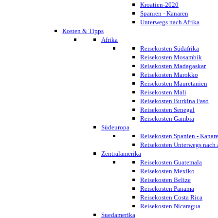
Kroatien-2020
Spanien - Kanaren
Unterwegs nach Afrika
Kosten & Tipps
Afrika
Reisekosten Südafrika
Reisekosten Mosambik
Reisekosten Madagaskar
Reisekosten Marokko
Reisekosten Mauretanien
Reisekosten Mali
Reisekosten Burkina Faso
Reisekosten Senegal
Reisekosten Gambia
Südeuropa
Reisekosten Spanien - Kanar
Reisekosten Unterwegs nach 
Zentralamerika
Reisekosten Guatemala
Reisekosten Mexiko
Reisekosten Belize
Reisekosten Panama
Reisekosten Costa Rica
Reisekosten Nicaragua
Suedamerika