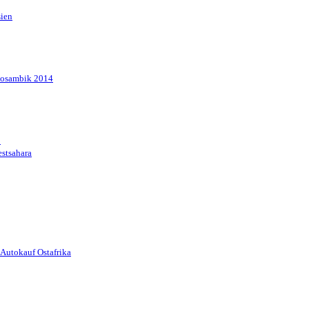
sien
Mosambik 2014
1
stsahara
Autokauf Ostafrika