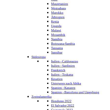
Mauretanien
Westsahara
Marokko
Äthiopien
Kenia
Uganda
Malawi
Mosambik
Namibia
Botswana-Sambia
Tansania
Sansibar
Südeuropa
Italien - Caldonazzo
Italien - Sardinien
Frankreich
Italien - Toskana
Kroatien
Unterwegs nach Afrika
Spanien - Kanaren
Spanien - Barcelona und Umgebung
Zentralamerika
Honduras 2022
El Salvador 2022
Guatemala 2022