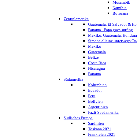
Mosambik
Namibia
Botsuana
Zentralamerika
Guatemala, El Salvador & Ho
Panama - Papa goes surfing
Mexiko, Guatemala, Honduras
Simone alleine unterwegs G
Mexiko
Guatemala
Belize
Costa Rica
Nicaragua
Panama
Südamerika
Kolumbien
Ecuador
Peru
Bolivien
Argentinien
Fazit Suedamerika
Südliches Europa
Sardinien
Toskana 2021
Frankreich 2021