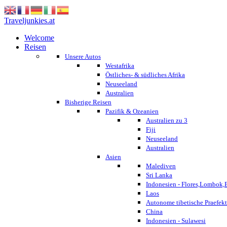
Traveljunkies.at
Welcome
Reisen
Unsere Autos
Westafrika
Östliches- & südliches Afrika
Neuseeland
Australien
Bisherige Reisen
Pazifik & Ozeanien
Australien zu 3
Fiji
Neuseeland
Australien
Asien
Malediven
Sri Lanka
Indonesien - Flores,Lombok,
Laos
Autonome tibetische Praefekt
China
Indonesien - Sulawesi