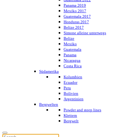
Panama 2019
Mexiko 2017
Guatemala 2017
Honduras 2017
Belize 2017
Simone alleine unterwegs
Belize
Mexiko
Guatemala
Panama
Nicaragua
Costa Rica
Südamerika
Kolumbien
Ecuador
Peru
Bolivien
Argentinien
Bergwelten
Powder and steep lines
Klettern
Bergwelt