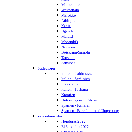
Mauretanien
Westsahara
Marokko
Äthiopien
Kenia
Uganda
Malawi
Mosambik
Namibia
Botswana-Sambia
Tansania
Sansibar
Südeuropa
Italien - Caldonazzo
Italien - Sardinien
Frankreich
Italien - Toskana
Kroatien
Unterwegs nach Afrika
Spanien - Kanaren
Spanien - Barcelona und Umgebung
Zentralamerika
Honduras 2022
El Salvador 2022
Guatemala 2022