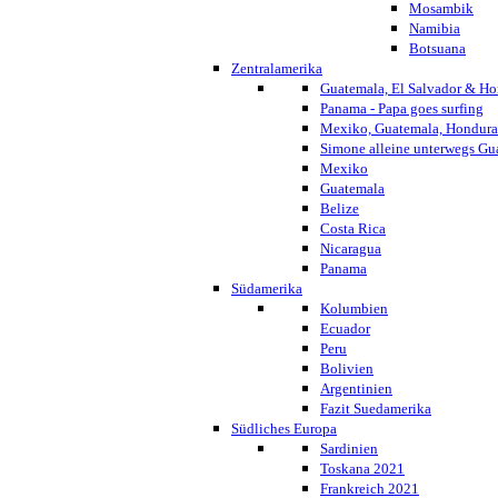
Mosambik
Namibia
Botsuana
Zentralamerika
Guatemala, El Salvador & Ho
Panama - Papa goes surfing
Mexiko, Guatemala, Honduras
Simone alleine unterwegs G
Mexiko
Guatemala
Belize
Costa Rica
Nicaragua
Panama
Südamerika
Kolumbien
Ecuador
Peru
Bolivien
Argentinien
Fazit Suedamerika
Südliches Europa
Sardinien
Toskana 2021
Frankreich 2021