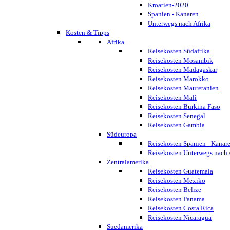
Kroatien-2020
Spanien - Kanaren
Unterwegs nach Afrika
Kosten & Tipps
Afrika
Reisekosten Südafrika
Reisekosten Mosambik
Reisekosten Madagaskar
Reisekosten Marokko
Reisekosten Mauretanien
Reisekosten Mali
Reisekosten Burkina Faso
Reisekosten Senegal
Reisekosten Gambia
Südeuropa
Reisekosten Spanien - Kanar
Reisekosten Unterwegs nach 
Zentralamerika
Reisekosten Guatemala
Reisekosten Mexiko
Reisekosten Belize
Reisekosten Panama
Reisekosten Costa Rica
Reisekosten Nicaragua
Suedamerika