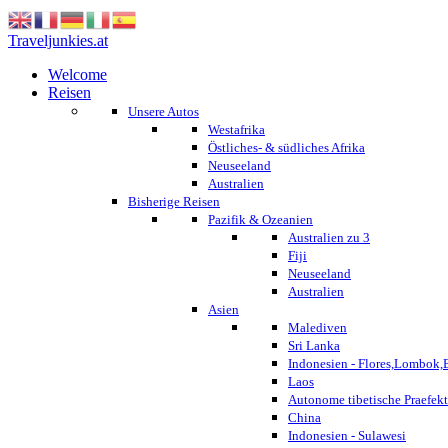
Traveljunkies.at
Welcome
Reisen
Unsere Autos
Westafrika
Östliches- & südliches Afrika
Neuseeland
Australien
Bisherige Reisen
Pazifik & Ozeanien
Australien zu 3
Fiji
Neuseeland
Australien
Asien
Malediven
Sri Lanka
Indonesien - Flores,Lombok,
Laos
Autonome tibetische Praefekt
China
Indonesien - Sulawesi