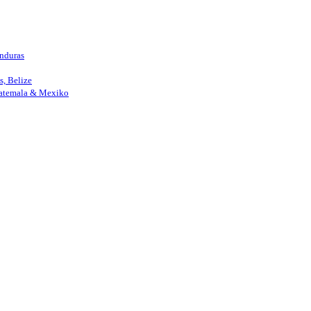
nduras
, Belize
uatemala & Mexiko