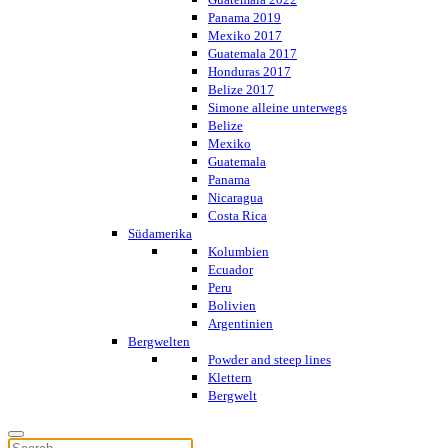
Panama 2019
Mexiko 2017
Guatemala 2017
Honduras 2017
Belize 2017
Simone alleine unterwegs
Belize
Mexiko
Guatemala
Panama
Nicaragua
Costa Rica
Südamerika
Kolumbien
Ecuador
Peru
Bolivien
Argentinien
Bergwelten
Powder and steep lines
Klettern
Bergwelt