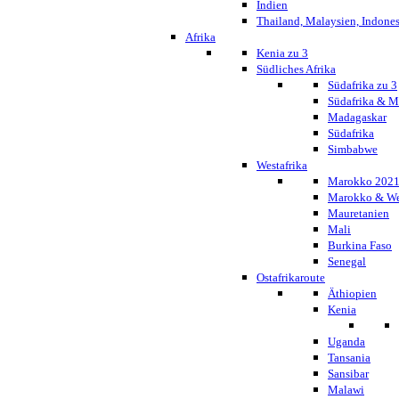
Indien
Thailand, Malaysien, Indone
Afrika
Kenia zu 3
Südliches Afrika
Südafrika zu 3
Südafrika & 
Madagaskar
Südafrika
Simbabwe
Westafrika
Marokko 202
Marokko & We
Mauretanien
Mali
Burkina Faso
Senegal
Ostafrikaroute
Äthiopien
Kenia
Uganda
Tansania
Sansibar
Malawi