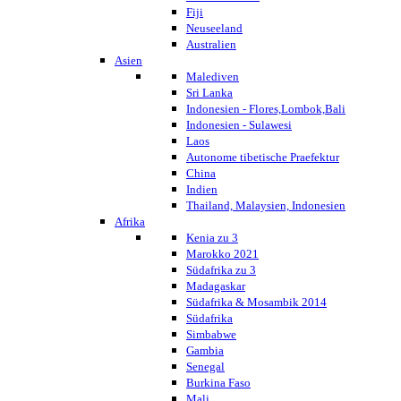
Fiji
Neuseeland
Australien
Asien
Malediven
Sri Lanka
Indonesien - Flores,Lombok,Bali
Indonesien - Sulawesi
Laos
Autonome tibetische Praefektur
China
Indien
Thailand, Malaysien, Indonesien
Afrika
Kenia zu 3
Marokko 2021
Südafrika zu 3
Madagaskar
Südafrika & Mosambik 2014
Südafrika
Simbabwe
Gambia
Senegal
Burkina Faso
Mali