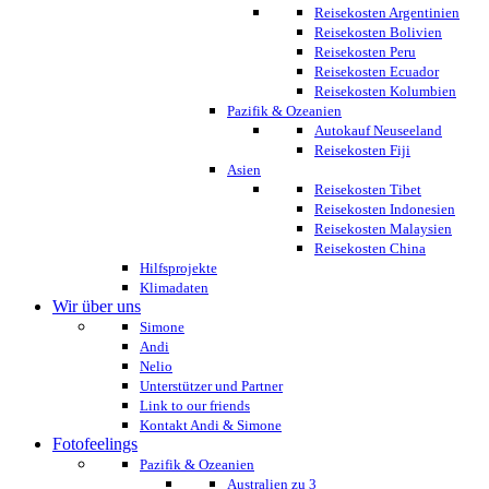
Reisekosten Argentinien
Reisekosten Bolivien
Reisekosten Peru
Reisekosten Ecuador
Reisekosten Kolumbien
Pazifik & Ozeanien
Autokauf Neuseeland
Reisekosten Fiji
Asien
Reisekosten Tibet
Reisekosten Indonesien
Reisekosten Malaysien
Reisekosten China
Hilfsprojekte
Klimadaten
Wir über uns
Simone
Andi
Nelio
Unterstützer und Partner
Link to our friends
Kontakt Andi & Simone
Fotofeelings
Pazifik & Ozeanien
Australien zu 3