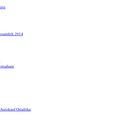
sien
Mosambik 2014
1
stsahara
Autokauf Ostafrika