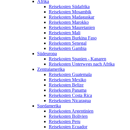
Afrika
Reisekosten Südafrika
Reisekosten Mosambik
Reisekosten Madagaskar
Reisekosten Marokko
Reisekosten Mauretanien
Reisekosten Mali
Reisekosten Burkina Faso
Reisekosten Senegal
Reisekosten Gambia
Südeuropa
Reisekosten Spanien - Kanaren
Reisekosten Unterwegs nach Afrika
Zentralamerika
Reisekosten Guatemala
Reisekosten Mexiko
Reisekosten Belize
Reisekosten Panama
Reisekosten Costa Rica
Reisekosten Nicaragua
Suedamerika
Reisekosten Argentinien
Reisekosten Bolivien
Reisekosten Peru
Reisekosten Ecuador