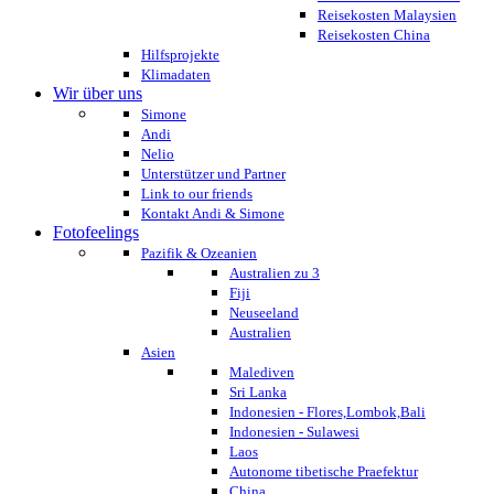
Reisekosten Malaysien
Reisekosten China
Hilfsprojekte
Klimadaten
Wir über uns
Simone
Andi
Nelio
Unterstützer und Partner
Link to our friends
Kontakt Andi & Simone
Fotofeelings
Pazifik & Ozeanien
Australien zu 3
Fiji
Neuseeland
Australien
Asien
Malediven
Sri Lanka
Indonesien - Flores,Lombok,Bali
Indonesien - Sulawesi
Laos
Autonome tibetische Praefektur
China