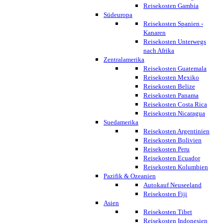
Reisekosten Gambia
Südeuropa
Reisekosten Spanien -
Kanaren
Reisekosten Unterwegs
nach Afrika
Zentralamerika
Reisekosten Guatemala
Reisekosten Mexiko
Reisekosten Belize
Reisekosten Panama
Reisekosten Costa Rica
Reisekosten Nicaragua
Suedamerika
Reisekosten Argentinien
Reisekosten Bolivien
Reisekosten Peru
Reisekosten Ecuador
Reisekosten Kolumbien
Pazifik & Ozeanien
Autokauf Neuseeland
Reisekosten Fiji
Asien
Reisekosten Tibet
Reisekosten Indonesien