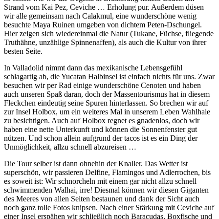
Strand vom Kai Pez, Ceviche … Erholung pur. Außerdem düsen
wir alle gemeinsam nach Calakmul, eine wunderschöne wenig
besuchte Maya Ruinen umgeben von dichtem Peten-Dschungel.
Hier zeigen sich wiedereinmal die Natur (Tukane, Füchse, fliegende
Truthähne, unzählige Spinnenaffen), als auch die Kultur von ihrer
besten Seite.
In Valladolid nimmt dann das mexikanische Lebensgefühl
schlagartig ab, die Yucatan Halbinsel ist einfach nichts für uns. Zwar
besuchen wir per Rad einige wunderschöne Cenoten und haben
auch unseren Spaß daran, doch der Massentourismus hat in diesem
Fleckchen eindeutig seine Spuren hinterlassen. So brechen wir auf
zur Insel Holbox, um ein weiteres Mal in unserem Leben Wahlhaie
zu besichtigen. Auch auf Holbox regnet es gnadenlos, doch wir
haben eine nette Unterkunft und können die Sonnenfenster gut
nützen. Und schon allein aufgrund der tacos ist es ein Ding der
Unmöglichkeit, allzu schnell abzureisen …
Die Tour selber ist dann ohnehin der Knaller. Das Wetter ist
superschön, wir passieren Delfine, Flamingos und Adlerrochen, bis
es soweit ist: Wir schnorcheln mit einem gar nicht allzu schnell
schwimmenden Walhai, irre! Diesmal können wir diesen Giganten
des Meeres von allen Seiten bestaunen und dank der Sicht auch
noch ganz tolle Fotos knipsen. Nach einer Stärkung mit Ceviche auf
einer Insel erspähen wir schließlich noch Baracudas, Boxfische und