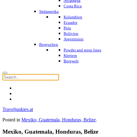
Nicaragua
Costa Rica
Südamerika
Kolumbien
Ecuador
Peru
Bolivien
Argentinien
Bergwelten
Powder and steep lines
Klettern
Bergwelt
Traveljunkies.at
Posted in
Mexiko, Guatemala, Honduras, Belize
.
Mexiko, Guatemala, Honduras, Belize