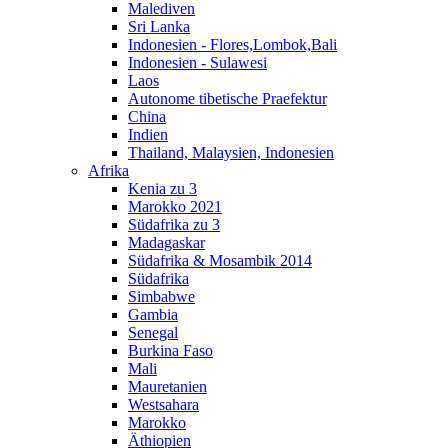
Malediven
Sri Lanka
Indonesien - Flores,Lombok,Bali
Indonesien - Sulawesi
Laos
Autonome tibetische Praefektur
China
Indien
Thailand, Malaysien, Indonesien
Afrika
Kenia zu 3
Marokko 2021
Südafrika zu 3
Madagaskar
Südafrika & Mosambik 2014
Südafrika
Simbabwe
Gambia
Senegal
Burkina Faso
Mali
Mauretanien
Westsahara
Marokko
Äthiopien