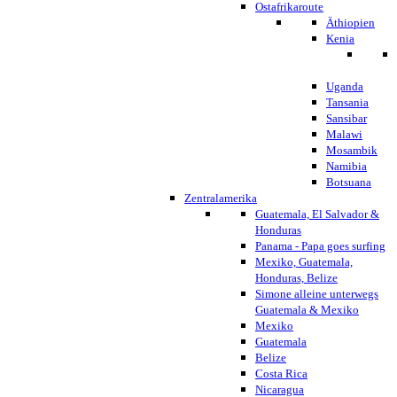
Ostafrikaroute
Äthiopien
Kenia
Uganda
Tansania
Sansibar
Malawi
Mosambik
Namibia
Botsuana
Zentralamerika
Guatemala, El Salvador &
Honduras
Panama - Papa goes surfing
Mexiko, Guatemala,
Honduras, Belize
Simone alleine unterwegs
Guatemala & Mexiko
Mexiko
Guatemala
Belize
Costa Rica
Nicaragua