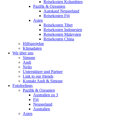
Reisekosten Kolumbien
Pazifik & Ozeanien
Autokauf Neuseeland
Reisekosten Fiji
Asien
Reisekosten Tibet
Reisekosten Indonesien
Reisekosten Malaysien
Reisekosten China
Hilfsprojekte
Klimadaten
Wir über uns
Simone
Andi
Nelio
Unterstützer und Partner
Link to our friends
Kontakt Andi & Simone
Fotofeelings
Pazifik & Ozeanien
Australien zu 3
Fiji
Neuseeland
Australien
Asien