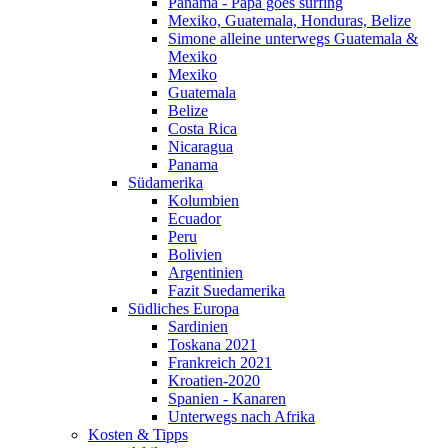
Panama - Papa goes surfing
Mexiko, Guatemala, Honduras, Belize
Simone alleine unterwegs Guatemala &
Mexiko
Mexiko
Guatemala
Belize
Costa Rica
Nicaragua
Panama
Südamerika
Kolumbien
Ecuador
Peru
Bolivien
Argentinien
Fazit Suedamerika
Südliches Europa
Sardinien
Toskana 2021
Frankreich 2021
Kroatien-2020
Spanien - Kanaren
Unterwegs nach Afrika
Kosten & Tipps