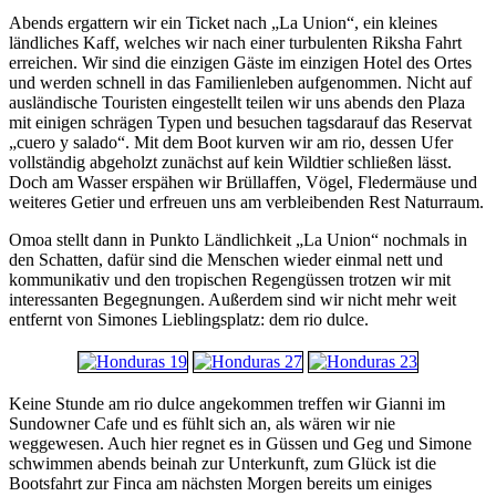
Abends ergattern wir ein Ticket nach „La Union“, ein kleines
ländliches Kaff, welches wir nach einer turbulenten Riksha Fahrt
erreichen. Wir sind die einzigen Gäste im einzigen Hotel des Ortes
und werden schnell in das Familienleben aufgenommen. Nicht auf
ausländische Touristen eingestellt teilen wir uns abends den Plaza
mit einigen schrägen Typen und besuchen tagsdarauf das Reservat
„cuero y salado“. Mit dem Boot kurven wir am rio, dessen Ufer
vollständig abgeholzt zunächst auf kein Wildtier schließen lässt.
Doch am Wasser erspähen wir Brüllaffen, Vögel, Fledermäuse und
weiteres Getier und erfreuen uns am verbleibenden Rest Naturraum.
Omoa stellt dann in Punkto Ländlichkeit „La Union“ nochmals in
den Schatten, dafür sind die Menschen wieder einmal nett und
kommunikativ und den tropischen Regengüssen trotzen wir mit
interessanten Begegnungen. Außerdem sind wir nicht mehr weit
entfernt von Simones Lieblingsplatz: dem rio dulce.
Keine Stunde am rio dulce angekommen treffen wir Gianni im
Sundowner Cafe und es fühlt sich an, als wären wir nie
weggewesen. Auch hier regnet es in Güssen und Geg und Simone
schwimmen abends beinah zur Unterkunft, zum Glück ist die
Bootsfahrt zur Finca am nächsten Morgen bereits um einiges