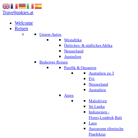
Traveljunkies.at
Welcome
Reisen
Unsere Autos
Westafrika
Östliches- & südliches Afrika
Neuseeland
Australien
Bisherige Reisen
Pazifik & Ozeanien
Australien zu 3
Fiji
Neuseeland
Australien
Asien
Malediven
Sri Lanka
Indonesien -
Flores,Lombok,Bali
Laos
Autonome tibetische
Praefektur