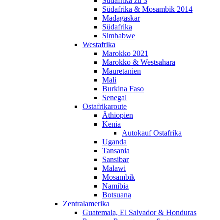
Südafrika zu 3
Südafrika & Mosambik 2014
Madagaskar
Südafrika
Simbabwe
Westafrika
Marokko 2021
Marokko & Westsahara
Mauretanien
Mali
Burkina Faso
Senegal
Ostafrikaroute
Äthiopien
Kenia
Autokauf Ostafrika
Uganda
Tansania
Sansibar
Malawi
Mosambik
Namibia
Botsuana
Zentralamerika
Guatemala, El Salvador & Honduras