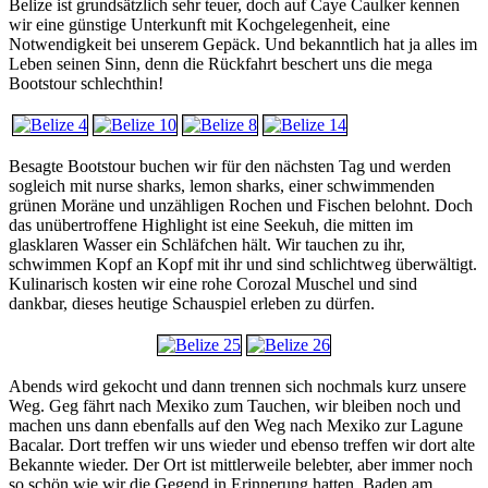
Belize ist grundsätzlich sehr teuer, doch auf Caye Caulker kennen
wir eine günstige Unterkunft mit Kochgelegenheit, eine
Notwendigkeit bei unserem Gepäck. Und bekanntlich hat ja alles im
Leben seinen Sinn, denn die Rückfahrt beschert uns die mega
Bootstour schlechthin!
Besagte Bootstour buchen wir für den nächsten Tag und werden
sogleich mit nurse sharks, lemon sharks, einer schwimmenden
grünen Moräne und unzähligen Rochen und Fischen belohnt. Doch
das unübertroffene Highlight ist eine Seekuh, die mitten im
glasklaren Wasser ein Schläfchen hält. Wir tauchen zu ihr,
schwimmen Kopf an Kopf mit ihr und sind schlichtweg überwältigt.
Kulinarisch kosten wir eine rohe Corozal Muschel und sind
dankbar, dieses heutige Schauspiel erleben zu dürfen.
Abends wird gekocht und dann trennen sich nochmals kurz unsere
Weg. Geg fährt nach Mexiko zum Tauchen, wir bleiben noch und
machen uns dann ebenfalls auf den Weg nach Mexiko zur Lagune
Bacalar. Dort treffen wir uns wieder und ebenso treffen wir dort alte
Bekannte wieder. Der Ort ist mittlerweile belebter, aber immer noch
so schön wie wir die Gegend in Erinnerung hatten. Baden am