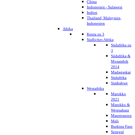
China
Indonesien - Sulawesi
Indien
Thailand, Malaysien,
Indonesien
Afrika
Kenia zu 3
Südliches Afrika
Südafrika zu
3
Südafrika &
Mosambik
2014
Madagaskar
Südafrika
Simbabwe
Westafrika
Marokko
2021
Marokko &
Westsahara
Mauretanien
Mali
Burkina Faso
Senegal