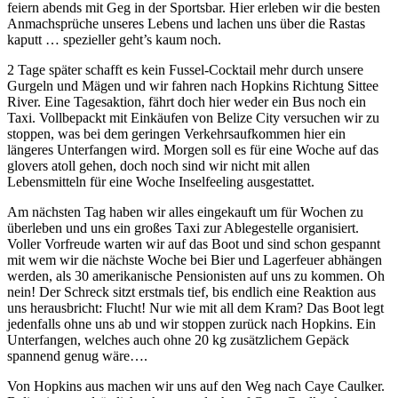
feiern abends mit Geg in der Sportsbar. Hier erleben wir die besten
Anmachsprüche unseres Lebens und lachen uns über die Rastas
kaputt … spezieller geht’s kaum noch.
2 Tage später schafft es kein Fussel-Cocktail mehr durch unsere
Gurgeln und Mägen und wir fahren nach Hopkins Richtung Sittee
River. Eine Tagesaktion, fährt doch hier weder ein Bus noch ein
Taxi. Vollbepackt mit Einkäufen von Belize City versuchen wir zu
stoppen, was bei dem geringen Verkehrsaufkommen hier ein
längeres Unterfangen wird. Morgen soll es für eine Woche auf das
glovers atoll gehen, doch noch sind wir nicht mit allen
Lebensmitteln für eine Woche Inselfeeling ausgestattet.
Am nächsten Tag haben wir alles eingekauft um für Wochen zu
überleben und uns ein großes Taxi zur Ablegestelle organisiert.
Voller Vorfreude warten wir auf das Boot und sind schon gespannt
mit wem wir die nächste Woche bei Bier und Lagerfeuer abhängen
werden, als 30 amerikanische Pensionisten auf uns zu kommen. Oh
nein! Der Schreck sitzt erstmals tief, bis endlich eine Reaktion aus
uns herausbricht: Flucht! Nur wie mit all dem Kram? Das Boot legt
jedenfalls ohne uns ab und wir stoppen zurück nach Hopkins. Ein
Unterfangen, welches auch ohne 20 kg zusätzlichem Gepäck
spannend genug wäre….
Von Hopkins aus machen wir uns auf den Weg nach Caye Caulker.