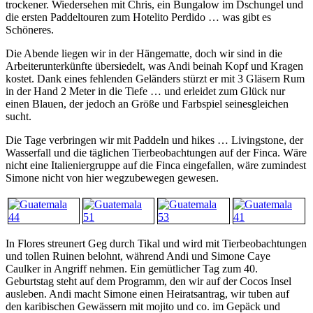
trockener. Wiedersehen mit Chris, ein Bungalow im Dschungel und
die ersten Paddeltouren zum Hotelito Perdido … was gibt es
Schöneres.
Die Abende liegen wir in der Hängematte, doch wir sind in die
Arbeiterunterkünfte übersiedelt, was Andi beinah Kopf und Kragen
kostet. Dank eines fehlenden Geländers stürzt er mit 3 Gläsern Rum
in der Hand 2 Meter in die Tiefe … und erleidet zum Glück nur
einen Blauen, der jedoch an Größe und Farbspiel seinesgleichen
sucht.
Die Tage verbringen wir mit Paddeln und hikes … Livingstone, der
Wasserfall und die täglichen Tierbeobachtungen auf der Finca. Wäre
nicht eine Italieniergruppe auf die Finca eingefallen, wäre zumindest
Simone nicht von hier wegzubewegen gewesen.
In Flores streunert Geg durch Tikal und wird mit Tierbeobachtungen
und tollen Ruinen belohnt, während Andi und Simone Caye
Caulker in Angriff nehmen. Ein gemütlicher Tag zum 40.
Geburtstag steht auf dem Programm, den wir auf der Cocos Insel
ausleben. Andi macht Simone einen Heiratsantrag, wir tuben auf
den karibischen Gewässern mit mojito und co. im Gepäck und