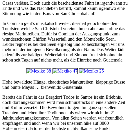
Casas verlässt. Doch auch die bescheidenste Fahrt ist irgendwann zu
Ende und was das Nachtleben betrifft, kommt kaum irgendwo eine
Stimmung wie in den Bars von San Christobal auf.
In Comitan geht’s musikalisch weiter, diesmal jedoch ohne den
Touristen welche San Christobal vereinnahmen aber auch ohne das
riesige Markttreiben. Dafür ist Comitan der Ausgangspunkt zum
wunderschönen Chiflon Wasserfall und den Montebello Seen.
Leider regnet es bei den Seen ergiebig und so beschäftigen wir uns
mehr mit der indigenen Bevölkerung als der Natur. Das Wetter lädt
jedenfalls zur baldigen Weiterfahrt und Simone freut sich ohnehin
schon seit Tagen auf nichts mehr, als die Einreise nach Guatemala.
Hohe bewaldete Hänge, chaotisches Markttreiben, klapprige Busse
und bunte Mayas … bienvenido Guatemala!
Bereits die Fahrt in das Bergdorf Todos lo Santos ist ein Erlebnis,
doch dort angekommen wird man schnurstracks in eine andere Zeit
und Kultur versetzt. Die Bewohner tragen ihre ganz speziellen
Trachten und leben ihre Traditionen als wären wir nicht im 21.
Jahrhundert angekommen. Von allen Seiten werden wir freundlich
empfangen und auch wenn wir bei unserem hike auf 3800
Höhenmeter („la torre- der höchste nichtvulkanische Punkt