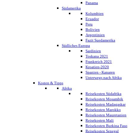
Panama
Südamerika
Kolumbien
Ecuador
Peru
Bolivien
Argentinien
Fazit Suedamerika
Südliches Europa
Sardinien
Toskana 2021
Frankreich 2021
Kroatien-2020
Spanien - Kanaren
Unterwegs nach Afrika
Kosten & Tipps
Afrika
Reisekosten Südafrika
Reisekosten Mosambik
Reisekosten Madagaskar
Reisekosten Marokko
Reisekosten Mauretanien
Reisekosten Mali
Reisekosten Burkina Faso
Reisekosten Senegal