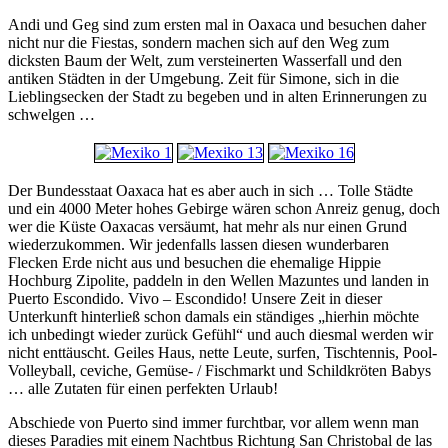
Andi und Geg sind zum ersten mal in Oaxaca und besuchen daher
nicht nur die Fiestas, sondern machen sich auf den Weg zum
dicksten Baum der Welt, zum versteinerten Wasserfall und den
antiken Städten in der Umgebung. Zeit für Simone, sich in die
Lieblingsecken der Stadt zu begeben und in alten Erinnerungen zu
schwelgen …
Der Bundesstaat Oaxaca hat es aber auch in sich … Tolle Städte
und ein 4000 Meter hohes Gebirge wären schon Anreiz genug, doch
wer die Küste Oaxacas versäumt, hat mehr als nur einen Grund
wiederzukommen. Wir jedenfalls lassen diesen wunderbaren
Flecken Erde nicht aus und besuchen die ehemalige Hippie
Hochburg Zipolite, paddeln in den Wellen Mazuntes und landen in
Puerto Escondido. Vivo – Escondido! Unsere Zeit in dieser
Unterkunft hinterließ schon damals ein ständiges „hierhin möchte
ich unbedingt wieder zurück Gefühl“ und auch diesmal werden wir
nicht enttäuscht. Geiles Haus, nette Leute, surfen, Tischtennis, Pool-
Volleyball, ceviche, Gemüse- / Fischmarkt und Schildkröten Babys
… alle Zutaten für einen perfekten Urlaub!
Abschiede von Puerto sind immer furchtbar, vor allem wenn man
dieses Paradies mit einem Nachtbus Richtung San Christobal de las