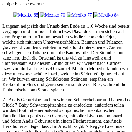
einige Fischschwärme.
Langsam neigt sich der Urlaub dem Ende zu …6 Woche sind bereits
vergangen und nur noch Tulum bzw. Playa de Carmen stehen auf
dem Programm. In Tulum besuchen wir die Cenote dos Ojos,
welche sich mit ihren Unterwasserhöhlen, Bäumen und Pflanzen
gravierend von den Centoten in Valladolid unterscheidet. Zudem
schwingen sich Tukane durch die Baumwipfel. Der Strand ist auch
ganz nett, doch die Ortschaft ist uns viel zu langweilig und
uninteressant. Aus diesem Grund düsen wir weiter nach Carmen
bzw. von dort auf die Insel Cozumel. Mit dem Moped erkunden wir
diese unerwartet schöne Insel , welche im Süden völlig unverbaut
ist. Wir kurven entlang Schildkröten-Stränden, erspähen ein
Krokodil im Fluss und geniessen ein sundowner Bier, während die
Einheimischen am Strand spielen.
Zu Andis Geburtstag buchen wir eine Schnorcheltour und haben das
Glück 7 Baby Schwarzspitzenhaie zu entdecken, außerdem teilen
wir das Boot mit einer äußerst sympathischen mexikanischen
Familie. Dann geht’s nach Carmen, mit toller Liveband an board
und feiern Andis Geburtstag in einem Fischrestaurant, das Andis
Herz höher schlagen lässt. Im Anschluss gibt’s Reggae Livemusik
am playa, Cocktails und erst spät in der Nacht erreichen wir unsere