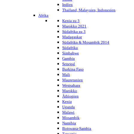
Indien
Thailand, Malaysien, Indonesien
Afrika
Kenia zu 3
Marokko 2021
Südafrika zu 3
Madagaskar
Südafrika & Mosambik 2014
Südafrika
Simbabwe
Gambia
Senegal
Burkina Faso
Mali
Mauretanien
Westsahara
Marokko
Äthiopien
Kenia
Uganda
Malawi
Mosambik
Namibia
Botswana-Sambia
Tansania