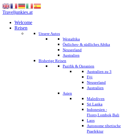
Traveljunkies.at
Welcome
Reisen
Unsere Autos
Westafrika
Östliches- & südliches Afrika
Neuseeland
Australien
Bisherige Reisen
Pazifik & Ozeanien
Australien zu 3
Fiji
Neuseeland
Australien
Asien
Malediven
Sri Lanka
Indonesien -
Flores,Lombok,Bali
Laos
Autonome tibetische
Praefektur