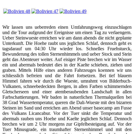
Wir lassen uns ueberreden einen Umfahrungsweg einzuschlagen
und die Tour aufgrund der Ereignisse um einen Tag zu verlaengern.
Ueber Steinwueste erreichen wir am dann abends die nicht geplante
Unterkunft. Die Hoehe raubt uns jeglichen Schlaf, dennoch geht es
tagsdarauf um 04:30 Uhr wieder los. Schnelles Fruehstueck,
Bewunderung des tollen Sternenhimmels und ueber Stock und Stein
geht das Abenteuer weiter. Auf eisiger Piste brechen wir im Wasser
ein und abermals bedeutet dies in der Kaelte schieben, ziehen und
graben. Mittels Hilfe eines anderen Fahrzeuges koennen wir uns
schliesslich befreien und die Fahrt fortsetzen. Bei tief blauem
Himmel fahren wir durch die Wueste, umrahmt von Bilderbuch-
Vulkanen, schneebedeckten Bergen, in allen Farben schimmernden
Gletscherseen und einer atemberaubenden Landschaft in allen
Farbschattierungen. Wir baden in natuerlichen Thermalquellen bei
38 Grad Wassertemperatur, queren die Dali-Wueste mit den bizarren
Steinen im Sand und erreichen am Abend unser basecamp am Fusse
des Vulkans Licancabur. Vor der Tuer sinkt die Temperatur und
abermals rauben uns Hoehe und Kaelte jeglichen Schlaf. Dennoch
brechen wir um 2 Uhr morgens zur Gipfelbesteigung auf. Vor der
Tuer Minusgrade, ein traumhafter Sternenhimmel und mit den