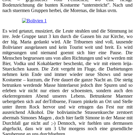
Bodenzeichnung die bunten Kostueme “unterstreicht”. Nach und
nach stuermen Gruppen herbei, die Morenas, die Inkas uvm.
Es wird getanzt, musiziert, die Leute strahlen und die Stimmung ist
irre. Jede Gruppe tanzt 3 km durch die Gassen bis zur Kirche, wo
der hlg. Maria gedankt wird. Alle Tribuenen sind voll, tausende
Bolivianer ausgelassen und kein Tourist weit und breit. Es wird
mitgesungen und niemand goennt sich hier eine Pause. Die
Menschen begruessen uns von allen Richtungen und wir werden mit
Bier, Vodka und Kokablaetter beschenkt, die wir mit einem leija-
Stueckchen kauen. Die Zeit vergeht im Fluge, die Darbietungen
nehmen kein Ende und immer wieder neue Shows und neue
Kostueme – kurzum, die Fete dauert die ganze Nacht an. Die stetig
betrunken werdende Masse hinterlaesst jedoch ihre Spuren und so
erleben wir nicht nur einen der schoensten, sondern auch den
ekelerregensten Abend unseres Lebens. Betrunkene Maenner
uebergeben sich auf derTribuene, Frauen pinkeln an Ort und Stelle
unter ihrem Rock hervor und wir ertragen das Fest nur mit
ausreichend Alkohol. Die bolivianische Strassenkueche zerstoert
abermals Simones Magen , doch hier faellt Simone in der Masse mit
Durchfall gar nicht auf ;-) Dennoch, wir fuehlen uns dermassen
abgefuckt, dass wir um 3 Uhr morgens noch eine gruendliche
Saeuberung an uns durchfuehren…