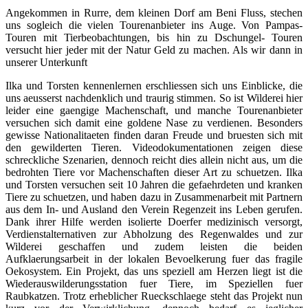
Angekommen in Rurre, dem kleinen Dorf am Beni Fluss, stechen
uns sogleich die vielen Tourenanbieter ins Auge. Von Pampas-
Touren mit Tierbeobachtungen, bis hin zu Dschungel- Touren
versucht hier jeder mit der Natur Geld zu machen. Als wir dann in
unserer Unterkunft
Ilka und Torsten kennenlernen erschliessen sich uns Einblicke, die
uns aeusserst nachdenklich und traurig stimmen. So ist Wilderei hier
leider eine gaengige Machenschaft, und manche Tourenanbieter
versuchen sich damit eine goldene Nase zu verdienen. Besonders
gewisse Nationalitaeten finden daran Freude und bruesten sich mit
den gewilderten Tieren. Videodokumentationen zeigen diese
schreckliche Szenarien, dennoch reicht dies allein nicht aus, um die
bedrohten Tiere vor Machenschaften dieser Art zu schuetzen. Ilka
und Torsten versuchen seit 10 Jahren die gefaehrdeten und kranken
Tiere zu schuetzen, und haben dazu in Zusammenarbeit mit Partnern
aus dem In- und Ausland den Verein Regenzeit ins Leben gerufen.
Dank ihrer Hilfe werden isolierte Doerfer medizinisch versorgt,
Verdienstalternativen zur Abholzung des Regenwaldes und zur
Wilderei geschaffen und zudem leisten die beiden
Aufklaerungsarbeit in der lokalen Bevoelkerung fuer das fragile
Oekosystem. Ein Projekt, das uns speziell am Herzen liegt ist die
Wiederauswilderungsstation fuer Tiere, im Speziellen fuer
Raubkatzen. Trotz erheblicher Rueckschlaege steht das Projekt nun