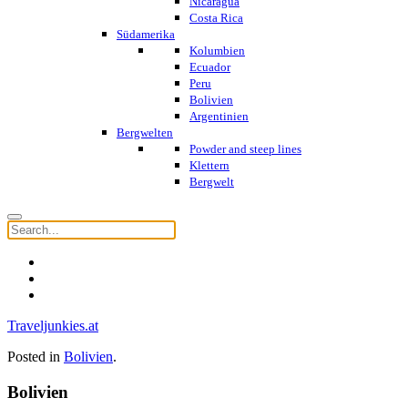
Nicaragua
Costa Rica
Südamerika
Kolumbien
Ecuador
Peru
Bolivien
Argentinien
Bergwelten
Powder and steep lines
Klettern
Bergwelt
Traveljunkies.at
Posted in
Bolivien
.
Bolivien