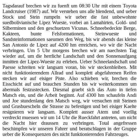
Tagsdarauf brechen wir zu fuenft um 08:30 Uhr mit einem Toyota
Landcruiser (1987) auf. Wir verstehen uns alle blendend, und ueber
Stock und Stein rumpeln wir ueber die fast unbewohnte
suedbolivianische Lipez Wueste, vorbei an Lamahirten, Gold- und
Silberminen und den geschuetzen Vicunas. Schneebedeckte Berge,
Kakteen, bunte Felsformationen, Steinwueste und
Sandsteinformationen saeumen den Weg, bis wir abends das kleine
San Antonio de Lipez auf 4200 hm erreichen, wo wir die Nacht
verbringen. Um 5 Uhr morgens brechen wir am naechsten Tag
wieder auf, um die herrliche Landschaft und den Sonnenaufgang
inmitten der Lipez-Wueste zu erleben. Ueber Schneelandschaft und
Paesse schreiten wir langsam voran, bis wir steckenbleiben. Mit
nicht funktionierendem Allrad und komplett abgefahrenen Reifen
stecken wir auf eisiger Piste. Also schieben wir, brechen die
Eisschicht auf und brauchen Stunden bis wir weiterkommen um
abermals festzustecken. Diesmal graebt sich das Auto in tiefen
Matsch ein, und die Arbeit beginnt. Auf 4300 hm schaufeln Andi
und Joe stundenlang den Matsch weg, wir versuchen mit Steinen
und Grasbuescheln die Strasse zu befestigen und bei eisiger Kaelte
resignieren wir langsam. Komplett ausser Atem und voellig
verdreckt muessen wir um 14 Uhr die Rueckfahrt antreten, um nicht
die Nacht hier draussen zu verbringen. Total angefressen
beschimpfen wir unseren Fahrer und beratschlagen in der Gruppe
ueber die Konsequenzen des nicht funktionierenden Fahrzeuges.