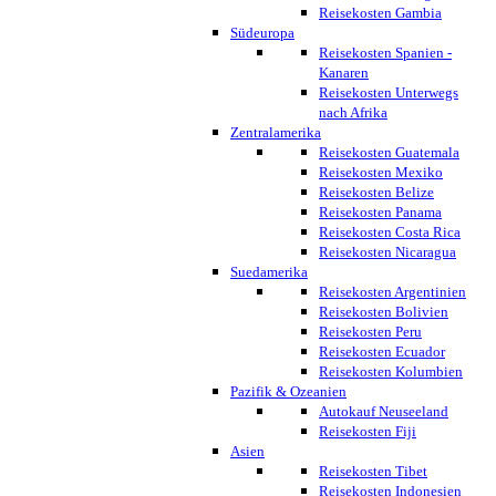
Reisekosten Gambia
Südeuropa
Reisekosten Spanien -
Kanaren
Reisekosten Unterwegs
nach Afrika
Zentralamerika
Reisekosten Guatemala
Reisekosten Mexiko
Reisekosten Belize
Reisekosten Panama
Reisekosten Costa Rica
Reisekosten Nicaragua
Suedamerika
Reisekosten Argentinien
Reisekosten Bolivien
Reisekosten Peru
Reisekosten Ecuador
Reisekosten Kolumbien
Pazifik & Ozeanien
Autokauf Neuseeland
Reisekosten Fiji
Asien
Reisekosten Tibet
Reisekosten Indonesien