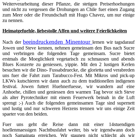
Weiterverarbeitung dieser Pflanze, die stetigen Preiserhoehungen
und nicht zu vergessen die Drohungen an Chile fuer einen Zugang
zum Meer oder die Freundschaft mit Hugo Chavez, um nur einige
zu nennen.
Heimatgefuehle, liebestolle Affen und weitere Feierlichkeiten
beeindruckenden Minentour
Nach der
lernen wir tagsdarauf
Jowen und Steve kennen, nehmen gemeinsam den Bus nach Sucre
und verbringen die folgenden Tage gemeinsam. Sucre bietet
erstmals die Moeglichkeit vegetarisch zu schmausen und abends
Blues Konzerte zu geniessen, yippie. Mit den 2 lustigen Kerlen
besuchen wir die Dino- Fussabdruecke, die glorietta und verabreden
uns fuer die Fahrt zum Tarabucco-Fest. Mit Mikros und pick-up
LKWs kutschieren wir dann auch zu dem traditionellen indigenen
festival. Jowen futtert Huehnerfuesse, wir wandern auf eine
Anhoehe, chillen und geniessen den warmen Tag bevor sich Steve
als alter Pyrotechniker mit einem Feuerwerk beinah in die Luft
sprengt ;-) Auch die folgenden gemeinsamen Tage sind supernett
und lustig und nur schweren Herzens trennen wir uns einige Zeit
spaeter von den beiden.
Fuer uns geht die Reise dann mit einer 14stuendigen
hoellenmaessigen Nachtbusfahrt weiter, bis wir irgendwann doch
noch Samaipata erreichen. Wir staunen nicht schlecht als wir