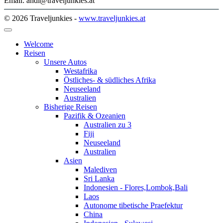
Email: andi@traveljunkies.at
© 2026 Traveljunkies -
www.traveljunkies.at
Welcome
Reisen
Unsere Autos
Westafrika
Östliches- & südliches Afrika
Neuseeland
Australien
Bisherige Reisen
Pazifik & Ozeanien
Australien zu 3
Fiji
Neuseeland
Australien
Asien
Malediven
Sri Lanka
Indonesien - Flores,Lombok,Bali
Laos
Autonome tibetische Praefektur
China