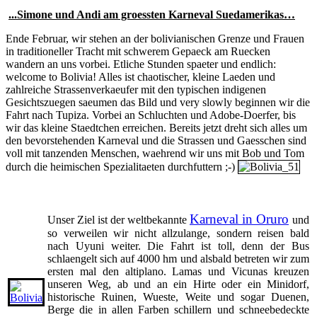
...Simone und Andi am groessten Karneval Suedamerikas…
Ende Februar, wir stehen an der bolivianischen Grenze und Frauen
in traditioneller Tracht mit schwerem Gepaeck am Ruecken
wandern an uns vorbei. Etliche Stunden spaeter und endlich:
welcome to Bolivia! Alles ist chaotischer, kleine Laeden und
zahlreiche Strassenverkaeufer mit den typischen indigenen
Gesichtszuegen saeumen das Bild und very slowly beginnen wir die
Fahrt nach Tupiza. Vorbei an Schluchten und Adobe-Doerfer, bis
wir das kleine Staedtchen erreichen. Bereits jetzt dreht sich alles um
den bevorstehenden Karneval und die Strassen und Gaesschen sind
voll mit tanzenden Menschen, waehrend wir uns mit Bob und Tom
durch die heimischen Spezialitaeten durchfuttern ;-)
Karneval in Oruro
Unser Ziel ist der weltbekannte
und
so verweilen wir nicht allzulange, sondern reisen bald
nach Uyuni weiter. Die Fahrt ist toll, denn der Bus
schlaengelt sich auf 4000 hm und alsbald betreten wir zum
ersten mal den altiplano. Lamas und Vicunas kreuzen
unseren Weg, ab und an ein Hirte oder ein Minidorf,
historische Ruinen, Wueste, Weite und sogar Duenen,
Berge die in allen Farben schillern und schneebedeckte