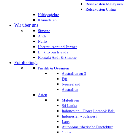
Reisekosten Malaysien
Reisekosten China
Hilfsprojekte
Klimadaten
Wir über uns
Simone
Andi
Nelio
Unterstützer und Partner
Link to our friends
Kontakt Andi & Simone
Fotofeelings
Pazifik & Ozeanien
Australien zu 3
Fiji
Neuseeland
Australien
Asien
Malediven
Sri Lanka
Indonesien - Flores,Lombok,Bali
Indonesien - Sulawesi
Laos
Autonome tibetische Praefektur
China