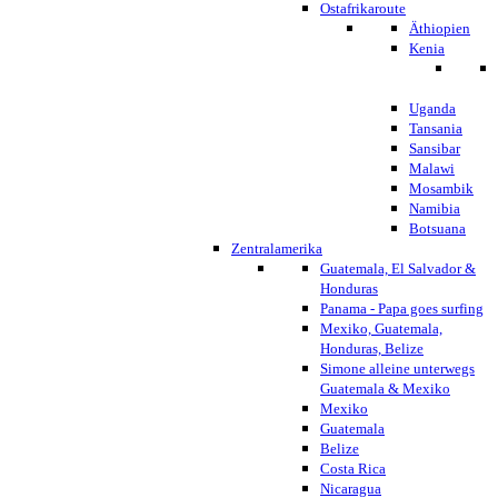
Ostafrikaroute
Äthiopien
Kenia
Uganda
Tansania
Sansibar
Malawi
Mosambik
Namibia
Botsuana
Zentralamerika
Guatemala, El Salvador &
Honduras
Panama - Papa goes surfing
Mexiko, Guatemala,
Honduras, Belize
Simone alleine unterwegs
Guatemala & Mexiko
Mexiko
Guatemala
Belize
Costa Rica
Nicaragua