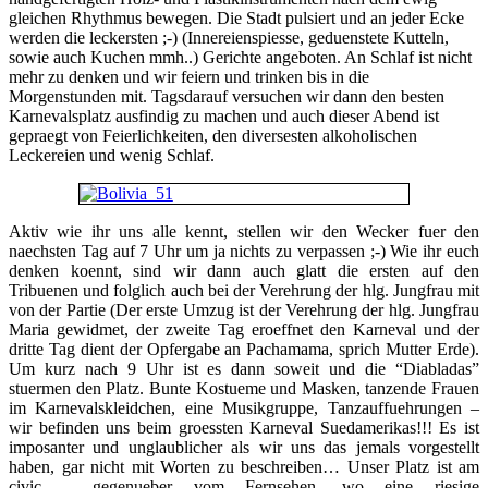
gleichen Rhythmus bewegen. Die Stadt pulsiert und an jeder Ecke
werden die leckersten ;-) (Innereienspiesse, geduenstete Kutteln,
sowie auch Kuchen mmh..) Gerichte angeboten. An Schlaf ist nicht
mehr zu denken und wir feiern und trinken bis in die
Morgenstunden mit. Tagsdarauf versuchen wir dann den besten
Karnevalsplatz ausfindig zu machen und auch dieser Abend ist
gepraegt von Feierlichkeiten, den diversesten alkoholischen
Leckereien und wenig Schlaf.
Aktiv wie ihr uns alle kennt, stellen wir den Wecker fuer den
naechsten Tag auf 7 Uhr um ja nichts zu verpassen ;-) Wie ihr euch
denken koennt, sind wir dann auch glatt die ersten auf den
Tribuenen und folglich auch bei der Verehrung der hlg. Jungfrau mit
von der Partie (Der erste Umzug ist der Verehrung der hlg. Jungfrau
Maria gewidmet, der zweite Tag eroeffnet den Karneval und der
dritte Tag dient der Opfergabe an Pachamama, sprich Mutter Erde).
Um kurz nach 9 Uhr ist es dann soweit und die “Diabladas”
stuermen den Platz. Bunte Kostueme und Masken, tanzende Frauen
im Karnevalskleidchen, eine Musikgruppe, Tanzauffuehrungen –
wir befinden uns beim groessten Karneval Suedamerikas!!! Es ist
imposanter und unglaublicher als wir uns das jemals vorgestellt
haben, gar nicht mit Worten zu beschreiben… Unser Platz ist am
civic – gegenueber vom Fernsehen, wo eine riesige