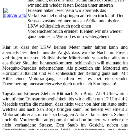
wir endlich wieder festen Boden unter unseren
Fuessen haben, wechseln wir abermals das
Verkehrsmittel und springen auf einen truck auf. Der
Strassenzustand erinnert uns an Afrika und als der
LKW schliesslich auch noch einen
Vorderachsenbruch erleidet, fuehlen wir uns wieder
ganz heimisch. Wie soll es nun weitergehen?
Klar ist, dass der LKW keinen Meter mehr fahren kann und
abermals beschleicht uns die Angst, dass wir die Nacht im Freien
verbringen muessen. Bolivianische Mitreisende versuchen alles um
aus dieser Situation herauszukommen, schliesslich will niemand im
Mosquito-Paradies uebernachten. Als ploetzlich ein Motorrad am
Horizont auftaucht sind wir schliesslich der Rettung ganz nah. Mit
Hilfe einer Motorradgang schaffen wir es bei einsetzender
Daemmerung unerwarteterweise doch noch nach San Ignacio!
Tagsdarauf ist unser Ziel der Ritt nach San Borja. Ab 9 Uhr warten
wir auf eine Transportmoeglichkeit, bis wir endlich um 17 Uhr auf 2
Maedels treffen die meinen, dass nicht weit von hier ein Auto steht,
welches uns nach San Borja bringen kann. So heuern wir erneut 2
Motorradfahrer an, um uns zu besagten Auto zu kutschieren. Schnell
noch die Vorderreifen aufgepumpt und schon brettern wir ueber die
nicht vorhandene Strasse. Den Staub im Gesicht, neben uns