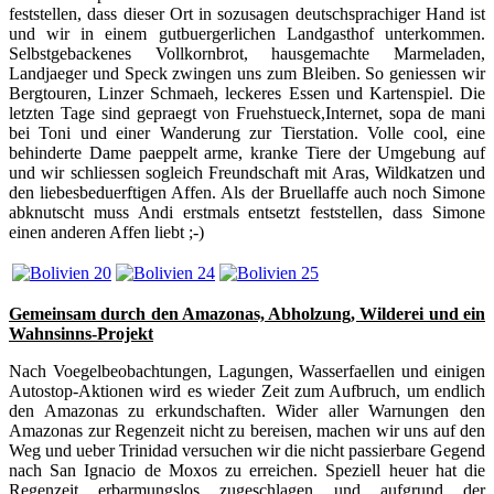
feststellen, dass dieser Ort in sozusagen deutschsprachiger Hand ist
und wir in einem gutbuergerlichen Landgasthof unterkommen.
Selbstgebackenes Vollkornbrot, hausgemachte Marmeladen,
Landjaeger und Speck zwingen uns zum Bleiben. So geniessen wir
Bergtouren, Linzer Schmaeh, leckeres Essen und Kartenspiel. Die
letzten Tage sind gepraegt von Fruehstueck,Internet, sopa de mani
bei Toni und einer Wanderung zur Tierstation. Volle cool, eine
behinderte Dame paeppelt arme, kranke Tiere der Umgebung auf
und wir schliessen sogleich Freundschaft mit Aras, Wildkatzen und
den liebesbeduerftigen Affen. Als der Bruellaffe auch noch Simone
abknutscht muss Andi erstmals entsetzt feststellen, dass Simone
einen anderen Affen liebt ;-)
Gemeinsam durch den Amazonas, Abholzung, Wilderei und ein
Wahnsinns-Projekt
Nach Voegelbeobachtungen, Lagungen, Wasserfaellen und einigen
Autostop-Aktionen wird es wieder Zeit zum Aufbruch, um endlich
den Amazonas zu erkundschaften. Wider aller Warnungen den
Amazonas zur Regenzeit nicht zu bereisen, machen wir uns auf den
Weg und ueber Trinidad versuchen wir die nicht passierbare Gegend
nach San Ignacio de Moxos zu erreichen. Speziell heuer hat die
Regenzeit erbarmungslos zugeschlagen und aufgrund der