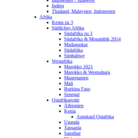
Indonesien - Sulawesi
Indien
Thailand, Malaysien, Indonesien
Afrika
Kenia zu 3
Südliches Afrika
Südafrika zu 3
Südafrika & Mosambik 2014
Madagaskar
Südafrika
Simbabwe
Westafrika
Marokko 2021
Marokko & Westsahara
Mauretanien
Mali
Burkina Faso
Senegal
Ostafrikaroute
Äthiopien
Kenia
Autokauf Ostafrika
Uganda
Tansania
Sansibar