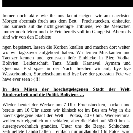
Immer noch aktiv wie ihr uns kennt steigen wir am naechsten
Morgen abermals frueh aus dem Bett . Fruehstuecken, einkaufen
und zurueck auf die nicht gereinigte Tribuene, wo die Menschen
immer noch feiern und die Fete bereits voll im Gange ist. Abermals
sind wir von den Darbietu
ngen begeistert, lassen die Korken knallen und machen dort weiter,
wo wir tagszuvor aufgehoert haben. Wir lernen Musikanten und
Taenzer kennen und geniessen tiefe Einblicke in Bier, Vodka,
Bolivien, Leidenschaft, Tanz, Musik, Karneval, Aymara und
Quechua. Erst spaet in der Nacht brechen wir auf, bye bye
Wasserbomben, Spruehschaum und bye bye der groessten Fete we
have ever seen :-)!!!
In den Minen der hoechstgelegenen Stadt der Welt,
Kinderarbeit und die Politik Boliviens …
Wieder laeutet der Wecker um 7 Uhr. Fruehstuecken, packen und
bereits um 10 Uhr sitzen wir klinisch tot im Bus am Weg in die
hoechstgelegene Stadt der Welt – Potosi, 4070 hm. Wiedereinmal
wollen wir eigentlich nur schlafen, aber die Fahrt auf 5000 hm ist
aussergewoehnlich grandios. Unter uns die Berge, Schluchten,
zerklueftete Landschaften – einfach nur unglaublich! In Potosi wird