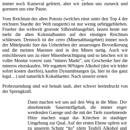
immer noch Karneval gefeiert, aber wir ziehen uns zurueck und
goennen uns eine Pause.
Vom Reichtum des alten Potosis (welches einst unter den Top 4 der
reichsten Staedte der Welt rangierte) ist nur wenig uebriggeblieben.
Frueher das weltweit groesste Silberabbaugebiet, lassen heute nur
mehr die alten Kolonialbauten auf den einstigen Reichtum
schliessen. Dennoch ist der cerro (Minenabbaugebiet) immer noch
der Mittelpunkt fuer das Ueberleben der ansaessigen Bevoelkerung
und die meisten Maenner sind in den Minen taetig. Auch wir
entschliessen uns zu einer Minenbesichtigung und so latschen wir in
voller Montur vorerst zum “miners Markt”, um Geschenke fuer die
mineros einzukaufen. Wir ergattern 96%igen Alkohol (den wir leider
sofort kosten duerfen), kaufen Dynamitstangen (ja, hier ist das ganz
legal…) und natuerlich Kokablaetter. Nach unserer ersten
Probezuendung sind wir beinah taub, aber schwer beeindruckt von
der Sprengkraft.
Dann machen wir uns auf den Weg in die Mine. Der
abnehmende Sauerstoffgehalt, die immer enger
werdenden Gaenge und die mit der Tiefe zunehmende
Hitze machen sogar das Kriechen in staubiger
Umgebung zur Qual. Auf der ersten Ebene opfern wir
zu unserem Schutz “tio” (dem Teufel) Alkohol und