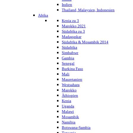
Indien
Thailand, Malaysien, Indonesien
Afrika
Kenia zu 3
Marokko 2021
Südafrika zu 3
Madagaskar
Südafrika & Mosambik 2014
Südafrika
Simbabwe
Gambia
Senegal
Burkina Faso
Mali
Mauretanien
Westsahara
Marokko
Äthiopien
Kenia
Uganda
Malawi
Mosambik
Namibia
Botswana-Sambia
Tansania