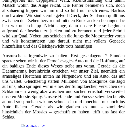
Sumpfgebiet mit ueppigstem Wald, Abendstimmung und dann:
Matsch wohin das Auge reicht. Die Fahrer bemuehen sich, doch
allzuhaeufig kippen wir um und so hilft nur noch eines: Barfuss
durchwaten! Wir sind sternhagelvoll Dreck, der Schlamm quillt uns
zwischen den Zehen hervor und mit den Rucksaecken behangen lac
hen wir uns schlapp. Nicht lange, denn unsere Fuesse beginnen
aufgrund der Insekten zu jucken und zu brennen und jeder Schritt
wird zur Qual. Neben uns schieben die Jungs die Motorraeder voran
und wir konzentrieren uns darauf, nicht mit vollem Gepaeck
hinzufallen und das Gleichgewicht trotz haeufigen
Ausrutschens irgendwie zu halten. Erst geschlagene 2 Stunden
spaeter sehen wir in der Ferne besagtes Auto und die Hoffnung auf
ein baldiges Ende dieses Weges treibt uns voran. Gerade als die
Daemmerung hereinbricht erreichen wir unser Ziel, naemlich ein
armseliges Huettchen mitten im Nirgendwo und ein Auto, das auf
uns wartet. Gleichzeitig starten Millionen von Mosquitos die Jagd
auf uns, also springen wir in eines der Sumpfloecher, versuchen den
Schlamm ein wenig abzuwaschen und suchen ernsthaft verzweifelt
unseren Mossie-Spray. Unsere Haende und Fuesse schwillen bereits
an und so spruehen wir uns schnell ein und moechten nur noch ins
Auto fliehen. Gerade als wir glauben es nun – zumindest
hinsichtlich der Mossies – geschafft zu haben, trifft uns fast der
Schlag.