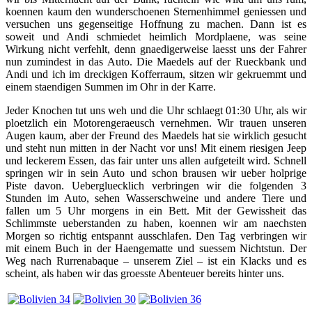
koennen kaum den wunderschoenen Sternenhimmel geniessen und
versuchen uns gegenseitige Hoffnung zu machen. Dann ist es
soweit und Andi schmiedet heimlich Mordplaene, was seine
Wirkung nicht verfehlt, denn gnaedigerweise laesst uns der Fahrer
nun zumindest in das Auto. Die Maedels auf der Rueckbank und
Andi und ich im dreckigen Kofferraum, sitzen wir gekruemmt und
einem staendigen Summen im Ohr in der Karre.
Jeder Knochen tut uns weh und die Uhr schlaegt 01:30 Uhr, als wir
ploetzlich ein Motorengeraeusch vernehmen. Wir trauen unseren
Augen kaum, aber der Freund des Maedels hat sie wirklich gesucht
und steht nun mitten in der Nacht vor uns! Mit einem riesigen Jeep
und leckerem Essen, das fair unter uns allen aufgeteilt wird. Schnell
springen wir in sein Auto und schon brausen wir ueber holprige
Piste davon. Uebergluecklich verbringen wir die folgenden 3
Stunden im Auto, sehen Wasserschweine und andere Tiere und
fallen um 5 Uhr morgens in ein Bett. Mit der Gewissheit das
Schlimmste ueberstanden zu haben, koennen wir am naechsten
Morgen so richtig entspannt ausschlafen. Den Tag verbringen wir
mit einem Buch in der Haengematte und suessem Nichtstun. Der
Weg nach Rurrenabaque – unserem Ziel – ist ein Klacks und es
scheint, als haben wir das groesste Abenteuer bereits hinter uns.