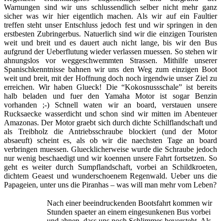
Warnungen sind wir uns schlussendlich selber nicht mehr ganz
sicher was wir hier eigentlich machen. Als wir auf ein Faultier
treffen steht unser Entschluss jedoch fest und wir springen in den
erstbesten Zubringerbus. Natuerlich sind wir die einzigen Touristen
weit und breit und es dauert auch nicht lange, bis wir den Bus
aufgrund der Ueberflutung wieder verlassen muessen. So stehen wir
ahnungslos vor weggeschwemmten Strassen. Mithilfe unserer
Spanischkenntnisse bahnen wir uns den Weg zum einzigen Boot
weit und breit, mit der Hoffnung doch noch irgendwie unser Ziel zu
erreichen. Wir haben Glueck! Die “Kokosnussschale” ist bereits
halb beladen und fuer den Yamaha Motor ist sogar Benzin
vorhanden ;-) Schnell waten wir an board, verstauen unsere
Rucksaecke wasserdicht und schon sind wir mitten im Abenteuer
Amazonas. Der Motor graebt sich durch dichte Schilflandschaft und
als Treibholz die Antriebsschraube blockiert (und der Motor
absaeuft) scheint es, als ob wir die naechsten Tage an board
verbringen muessen. Gluecklicherweise wurde die Schraube jedoch
nur wenig beschaedigt und wir koennen unsere Fahrt fortsetzen. So
geht es weiter durch Sumpflandschaft, vorbei an Schildkroeten,
dichtem Geaest und wunderschoenem Regenwald. Ueber uns die
Papageien, unter uns die Piranhas – was will man mehr vom Leben?
Nach einer beeindruckenden Bootsfahrt kommen wir
Stunden spaeter an einem eingesunkenen Bus vorbei
und ahnen, dass uns noch Schlimmes bevorsteht. Als