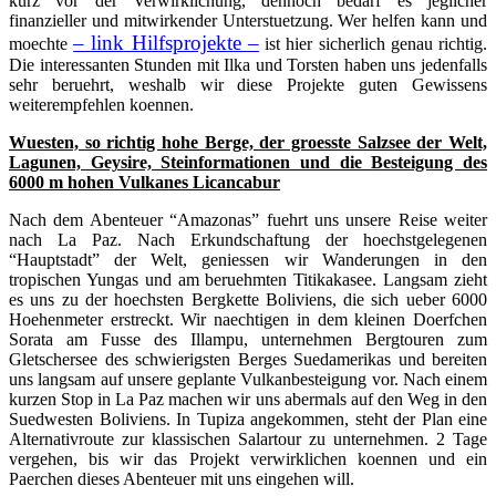
kurz vor der Verwirklichung, dennoch bedarf es jeglicher
finanzieller und mitwirkender Unterstuetzung. Wer helfen kann und
– link Hilfsprojekte –
moechte
ist hier sicherlich genau richtig.
Die interessanten Stunden mit Ilka und Torsten haben uns jedenfalls
sehr beruehrt, weshalb wir diese Projekte guten Gewissens
weiterempfehlen koennen.
Wuesten, so richtig hohe Berge, der groesste Salzsee der Welt,
Lagunen, Geysire, Steinformationen und die Besteigung des
6000 m hohen Vulkanes Licancabur
Nach dem Abenteuer “Amazonas” fuehrt uns unsere Reise weiter
nach La Paz. Nach Erkundschaftung der hoechstgelegenen
“Hauptstadt” der Welt, geniessen wir Wanderungen in den
tropischen Yungas und am beruehmten Titikakasee. Langsam zieht
es uns zu der hoechsten Bergkette Boliviens, die sich ueber 6000
Hoehenmeter erstreckt. Wir naechtigen in dem kleinen Doerfchen
Sorata am Fusse des Illampu, unternehmen Bergtouren zum
Gletschersee des schwierigsten Berges Suedamerikas und bereiten
uns langsam auf unsere geplante Vulkanbesteigung vor. Nach einem
kurzen Stop in La Paz machen wir uns abermals auf den Weg in den
Suedwesten Boliviens. In Tupiza angekommen, steht der Plan eine
Alternativroute zur klassischen Salartour zu unternehmen. 2 Tage
vergehen, bis wir das Projekt verwirklichen koennen und ein
Paerchen dieses Abenteuer mit uns eingehen will.