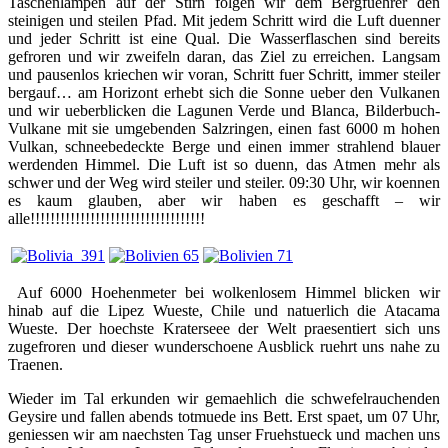
Taschenlampen auf der Stirn folgen wir dem Bergfuehrer den
steinigen und steilen Pfad. Mit jedem Schritt wird die Luft duenner
und jeder Schritt ist eine Qual. Die Wasserflaschen sind bereits
gefroren und wir zweifeln daran, das Ziel zu erreichen. Langsam
und pausenlos kriechen wir voran, Schritt fuer Schritt, immer steiler
bergauf… am Horizont erhebt sich die Sonne ueber den Vulkanen
und wir ueberblicken die Lagunen Verde und Blanca, Bilderbuch-
Vulkane mit sie umgebenden Salzringen, einen fast 6000 m hohen
Vulkan, schneebedeckte Berge und einen immer strahlend blauer
werdenden Himmel. Die Luft ist so duenn, das Atmen mehr als
schwer und der Weg wird steiler und steiler. 09:30 Uhr, wir koennen
es kaum glauben, aber wir haben es geschafft – wir
alle!!!!!!!!!!!!!!!!!!!!!!!!!!!!!!!!!!!
Auf 6000 Hoehenmeter bei wolkenlosem Himmel blicken wir
hinab auf die Lipez Wueste, Chile und natuerlich die Atacama
Wueste. Der hoechste Kraterseee der Welt praesentiert sich uns
zugefroren und dieser wunderschoene Ausblick ruehrt uns nahe zu
Traenen.
Wieder im Tal erkunden wir gemaehlich die schwefelrauchenden
Geysire und fallen abends totmuede ins Bett. Erst spaet, um 07 Uhr,
geniessen wir am naechsten Tag unser Fruehstueck und machen uns