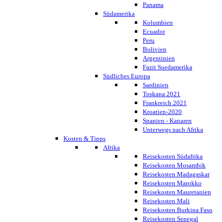
Panama
Südamerika
Kolumbien
Ecuador
Peru
Bolivien
Argentinien
Fazit Suedamerika
Südliches Europa
Sardinien
Toskana 2021
Frankreich 2021
Kroatien-2020
Spanien - Kanaren
Unterwegs nach Afrika
Kosten & Tipps
Afrika
Reisekosten Südafrika
Reisekosten Mosambik
Reisekosten Madagaskar
Reisekosten Marokko
Reisekosten Mauretanien
Reisekosten Mali
Reisekosten Burkina Faso
Reisekosten Senegal