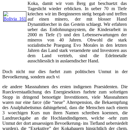
Koka, damit wir vom Berg gut beschuetzt das
Tageslicht wieder erblicken. In ueber 70 m Tiefe
kriechen wir im Berginneren stetig bergab und treffen
auf einen minero, der mit blosser Hand
Dynamitloecher in das Gestein schlaegt. Wir erfahren
ueber das Entlohnungssystem, die Kinderarbeit in
2000 m Tiefe (!) und den Lebenserwartungen der
mineros von 40 Jahren. Obwohl die stark
sozialistische Praegung Evo Morales in den letzten
Jahren das Land stark veraenderte und Investoren aus
dem Land vertrieb, sind die Edelmetalle
ausschliesslich in auslaendischer Hand.
Doch nicht nur dies fuehrt zum politischen Unmut in der
Bevoelkerung, sondern auch vi
ele andere Massnahmen des ersten indigenen Praesidenten. Die
Rueckverstaatlichung des Energiesektors fuehrte zum sofortigen
Stopp in dringend benoetigte Investitionen, viele Massnahmen
waren nur eine farce (die “neue” Alterspension, die Bekaempfung
des Analphabetismus dahingehend, dass die Menschen nach einem
3 woechigen Kurs nun ihren Namen schreiben koennen, die
Landrueckgabe an die Hochlandindigenen, welche -sehr zum
Unmut der dort ansaessigen Bevoelkerung- ins Tiefland uebersiedelt
wurden), die “Exekutive” der Kokabauern hinsichtlich der chem.