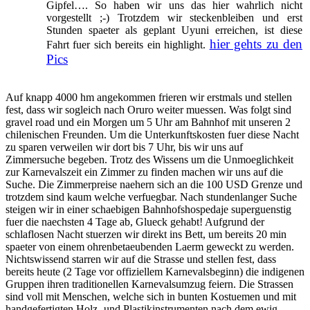
Gipfel…. So haben wir uns das hier wahrlich nicht
vorgestellt ;-) Trotzdem wir steckenbleiben und erst
Stunden spaeter als geplant Uyuni erreichen, ist diese
hier gehts zu den
Fahrt fuer sich bereits ein highlight.
Pics
Auf knapp 4000 hm angekommen frieren wir erstmals und stellen
fest, dass wir sogleich nach Oruro weiter muessen. Was folgt sind
gravel road und ein Morgen um 5 Uhr am Bahnhof mit unseren 2
chilenischen Freunden. Um die Unterkunftskosten fuer diese Nacht
zu sparen verweilen wir dort bis 7 Uhr, bis wir uns auf
Zimmersuche begeben. Trotz des Wissens um die Unmoeglichkeit
zur Karnevalszeit ein Zimmer zu finden machen wir uns auf die
Suche. Die Zimmerpreise naehern sich an die 100 USD Grenze und
trotzdem sind kaum welche verfuegbar. Nach stundenlanger Suche
steigen wir in einer schaebigen Bahnhofshospedaje superguenstig
fuer die naechsten 4 Tage ab, Glueck gehabt! Aufgrund der
schlaflosen Nacht stuerzen wir direkt ins Bett, um bereits 20 min
spaeter von einem ohrenbetaeubenden Laerm geweckt zu werden.
Nichtswissend starren wir auf die Strasse und stellen fest, dass
bereits heute (2 Tage vor offiziellem Karnevalsbeginn) die indigenen
Gruppen ihren traditionellen Karnevalsumzug feiern. Die Strassen
sind voll mit Menschen, welche sich in bunten Kostuemen und mit
handgefertigten Holz- und Plastikinstrumenten nach dem ewig