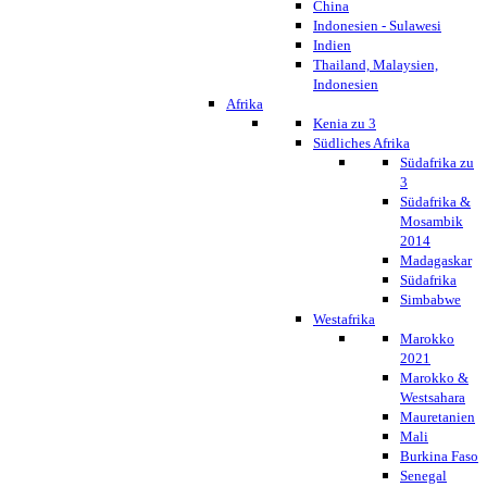
China
Indonesien - Sulawesi
Indien
Thailand, Malaysien,
Indonesien
Afrika
Kenia zu 3
Südliches Afrika
Südafrika zu
3
Südafrika &
Mosambik
2014
Madagaskar
Südafrika
Simbabwe
Westafrika
Marokko
2021
Marokko &
Westsahara
Mauretanien
Mali
Burkina Faso
Senegal