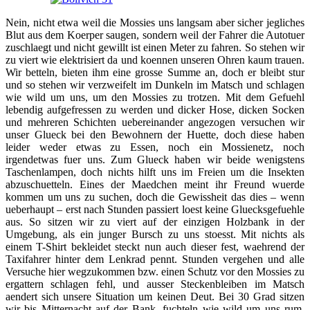
Nein, nicht etwa weil die Mossies uns langsam aber sicher jegliches
Blut aus dem Koerper saugen, sondern weil der Fahrer die Autotuer
zuschlaegt und nicht gewillt ist einen Meter zu fahren. So stehen wir
zu viert wie elektrisiert da und koennen unseren Ohren kaum trauen.
Wir betteln, bieten ihm eine grosse Summe an, doch er bleibt stur
und so stehen wir verzweifelt im Dunkeln im Matsch und schlagen
wie wild um uns, um den Mossies zu trotzen. Mit dem Gefuehl
lebendig aufgefressen zu werden und dicker Hose, dicken Socken
und mehreren Schichten uebereinander angezogen versuchen wir
unser Glueck bei den Bewohnern der Huette, doch diese haben
leider weder etwas zu Essen, noch ein Mossienetz, noch
irgendetwas fuer uns. Zum Glueck haben wir beide wenigstens
Taschenlampen, doch nichts hilft uns im Freien um die Insekten
abzuschuetteln. Eines der Maedchen meint ihr Freund wuerde
kommen um uns zu suchen, doch die Gewissheit das dies – wenn
ueberhaupt – erst nach Stunden passiert loest keine Gluecksgefuehle
aus. So sitzen wir zu viert auf der einzigen Holzbank in der
Umgebung, als ein junger Bursch zu uns stoesst. Mit nichts als
einem T-Shirt bekleidet steckt nun auch dieser fest, waehrend der
Taxifahrer hinter dem Lenkrad pennt. Stunden vergehen und alle
Versuche hier wegzukommen bzw. einen Schutz vor den Mossies zu
ergattern schlagen fehl, und ausser Steckenbleiben im Matsch
aendert sich unsere Situation um keinen Deut. Bei 30 Grad sitzen
wir bis Mitternacht auf der Bank, fuchteln wie wild um uns rum,