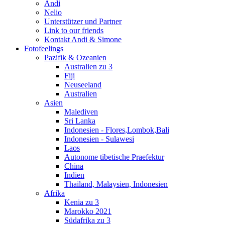
Andi
Nelio
Unterstützer und Partner
Link to our friends
Kontakt Andi & Simone
Fotofeelings
Pazifik & Ozeanien
Australien zu 3
Fiji
Neuseeland
Australien
Asien
Malediven
Sri Lanka
Indonesien - Flores,Lombok,Bali
Indonesien - Sulawesi
Laos
Autonome tibetische Praefektur
China
Indien
Thailand, Malaysien, Indonesien
Afrika
Kenia zu 3
Marokko 2021
Südafrika zu 3