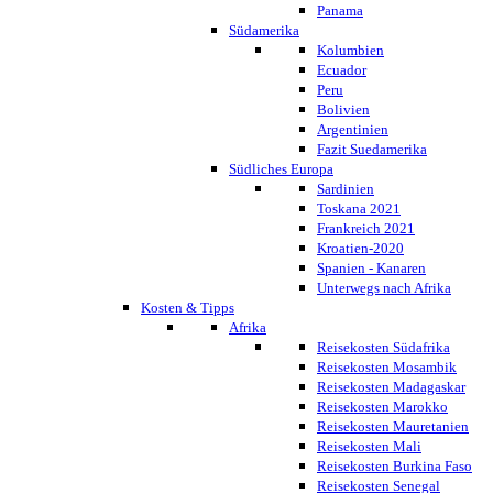
Panama
Südamerika
Kolumbien
Ecuador
Peru
Bolivien
Argentinien
Fazit Suedamerika
Südliches Europa
Sardinien
Toskana 2021
Frankreich 2021
Kroatien-2020
Spanien - Kanaren
Unterwegs nach Afrika
Kosten & Tipps
Afrika
Reisekosten Südafrika
Reisekosten Mosambik
Reisekosten Madagaskar
Reisekosten Marokko
Reisekosten Mauretanien
Reisekosten Mali
Reisekosten Burkina Faso
Reisekosten Senegal