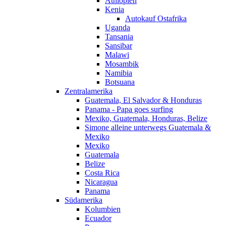
Äthiopien
Kenia
Autokauf Ostafrika
Uganda
Tansania
Sansibar
Malawi
Mosambik
Namibia
Botsuana
Zentralamerika
Guatemala, El Salvador & Honduras
Panama - Papa goes surfing
Mexiko, Guatemala, Honduras, Belize
Simone alleine unterwegs Guatemala &
Mexiko
Mexiko
Guatemala
Belize
Costa Rica
Nicaragua
Panama
Südamerika
Kolumbien
Ecuador