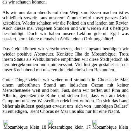
als wir schauen können.
Als wir uns dann abends auf dem Weg zum Essen machen ist es
schließlich soweit: aus unserem Zimmer wird unser ganzes Geld
gestohlen. Wieder schalten wir die Polizei ein und landen am Revier.
Auch dieses mal vergehen Stunden und wir werden auf s heftigste
beschuldigt. Doch wir haben unsere Lektion gelernt: Egal was
passiert, kontaktiere niemals in Afrika einen Ordnungshüter!
Das Geld können wir verschmerzen, doch langsam benötigen wir
wieder positive Abenteuer. Konkret: Ilha de Mosambique. Trotz
ihrem Status als Weltkulturerbe empfinden wir diese Stadt jedoch als
heruntergekommen und uninteressant. Viel lustiger gestaltet sich da
unser Kochabend mit unseren drei einheimischen Bekannten.
Guter Dinge ziehen wir weiter und stranden in Chocas de Mar,
einem unberührten Strand am indischen Ozean mit keiner
Menschenseele weit und breit. Fast, denn wir treffen auf Pina und
Alberto, genießen die Ruhe und stellen fest, dass wir am letzten
Camp um unseren Wasserfilter erleichtert wurden. Da sich das Land
bisher als äußerst geeignet erweist um sich von „unnötigen Ballast“
zu entledigen, sieht Chocas de Mar uns also nur für eine Nacht.