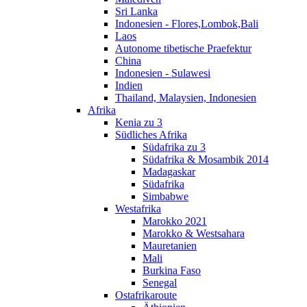
Sri Lanka
Indonesien - Flores,Lombok,Bali
Laos
Autonome tibetische Praefektur
China
Indonesien - Sulawesi
Indien
Thailand, Malaysien, Indonesien
Afrika
Kenia zu 3
Südliches Afrika
Südafrika zu 3
Südafrika & Mosambik 2014
Madagaskar
Südafrika
Simbabwe
Westafrika
Marokko 2021
Marokko & Westsahara
Mauretanien
Mali
Burkina Faso
Senegal
Ostafrikaroute