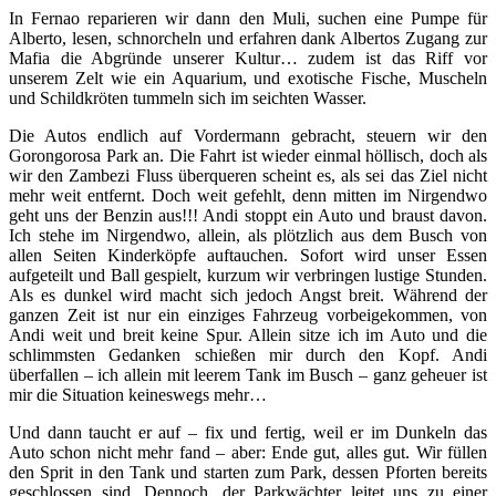
In Fernao reparieren wir dann den Muli, suchen eine Pumpe für
Alberto, lesen, schnorcheln und erfahren dank Albertos Zugang zur
Mafia die Abgründe unserer Kultur… zudem ist das Riff vor
unserem Zelt wie ein Aquarium, und exotische Fische, Muscheln
und Schildkröten tummeln sich im seichten Wasser.
Die Autos endlich auf Vordermann gebracht, steuern wir den
Gorongorosa Park an. Die Fahrt ist wieder einmal höllisch, doch als
wir den Zambezi Fluss überqueren scheint es, als sei das Ziel nicht
mehr weit entfernt. Doch weit gefehlt, denn mitten im Nirgendwo
geht uns der Benzin aus!!! Andi stoppt ein Auto und braust davon.
Ich stehe im Nirgendwo, allein, als plötzlich aus dem Busch von
allen Seiten Kinderköpfe auftauchen. Sofort wird unser Essen
aufgeteilt und Ball gespielt, kurzum wir verbringen lustige Stunden.
Als es dunkel wird macht sich jedoch Angst breit. Während der
ganzen Zeit ist nur ein einziges Fahrzeug vorbeigekommen, von
Andi weit und breit keine Spur. Allein sitze ich im Auto und die
schlimmsten Gedanken schießen mir durch den Kopf. Andi
überfallen – ich allein mit leerem Tank im Busch – ganz geheuer ist
mir die Situation keineswegs mehr…
Und dann taucht er auf – fix und fertig, weil er im Dunkeln das
Auto schon nicht mehr fand – aber: Ende gut, alles gut. Wir füllen
den Sprit in den Tank und starten zum Park, dessen Pforten bereits
geschlossen sind. Dennoch, der Parkwächter leitet uns zu einer