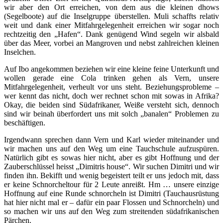
wir aber den Ort erreichen, von dem aus die kleinen dhows
(Segelboote) auf die Inselgruppe überstellen. Muli schaffts relativ
weit und dank einer Mitfahrgelegenheit erreichen wir sogar noch
rechtzeitig den „Hafen“. Dank genügend Wind segeln wir alsbald
über das Meer, vorbei an Mangroven und nebst zahlreichen kleinen
Inselchen.
Auf Ibo angekommen beziehen wir eine kleine feine Unterkunft und
wollen gerade eine Cola trinken gehen als Vern, unsere
Mitfahrgelegenheit, verheult vor uns steht. Beziehungsprobleme –
wer kennt das nicht, doch wer rechnet schon mit sowas in Afrika?
Okay, die beiden sind Südafrikaner, Weiße versteht sich, dennoch
sind wir beinah überfordert uns mit solch „banalen“ Problemen zu
beschäftigen.
Irgendwann sprechen dann Vern und Karl wieder miteinander und
wir machen uns auf den Weg um eine Tauchschule aufzuspüren.
Natürlich gibt es sowas hier nicht, aber es gibt Hoffnung und der
Zauberschlüssel heisst „Dimitris house“. Wir suchen Dimitri und wir
finden ihn. Bekifft und wenig begeistert teilt er uns jedoch mit, dass
er keine Schnorcheltour für 2 Leute anreißt. Hm … unsere einzige
Hoffnung auf eine Runde schnorcheln ist Dimitri (Tauchausrüstung
hat hier nicht mal er – dafür ein paar Flossen und Schnorcheln) und
so machen wir uns auf den Weg zum streitenden südafrikanischen
Pärchen.