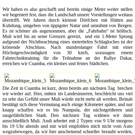
Wir haben es also geschafft und bereits einige Meter weiter stellen
wir begeistert fest, dass die Landschaft unsere Vorstellungen weitaus
übertrifft. Wir fahren durch kleinste Dörfchen mit Hütten aus
Kuhdung, umgeben von üppigster Natur und umrahmt von Bergen.
Es ist schöner als angenommen, aber die „Fahrbahn“ ist höllisch.
Muli wird bis an seine Grenzen gereizt, und ein 1-Meter Sprung
aufgrund der Nichtbeachtung eines metertiefen Schlagloches ist der
krönende Abschluss. Nach stundenlanger Fahrt mit einer
Höchstgeschwindigkeit von 30 km/h, sozusagen einem
Fahrtechniktraining für die Teilnahme an der Rallye Dakar,
erreichen wir Cuamba, ein kleines und feines Städtchen.
Die Zeit in Cuamba ist kurz, denn bereits am nächsten Tag brechen
wir wieder auf. Hier, mitten im Landesinneren, beschleicht uns viel
zu sehr das Gefühl unser Muli würde nicht mehr alt werden. Beinah
bestätigt sich diese Vermutung auch einige Kilometer später, und nur
knapp schaffen wir es bis Nampula, der nächstgrößeren und
saugefährlichen Stadt. Den nächsten Tag widmen wir dann
ausschließlich Muli. Andi arbeitet mit 2 Typen von 9 Uhr morgens
bis 19 Uhr abends und mir wird empfohlen mich nicht vom Auto
wegzubewegen, da wir hier anscheinend schneller beraubt werden,