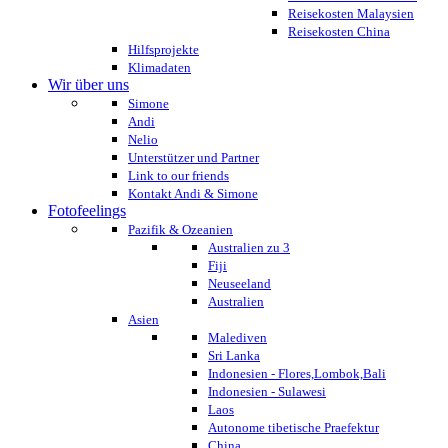
Reisekosten Malaysien
Reisekosten China
Hilfsprojekte
Klimadaten
Wir über uns
Simone
Andi
Nelio
Unterstützer und Partner
Link to our friends
Kontakt Andi & Simone
Fotofeelings
Pazifik & Ozeanien
Australien zu 3
Fiji
Neuseeland
Australien
Asien
Malediven
Sri Lanka
Indonesien - Flores,Lombok,Bali
Indonesien - Sulawesi
Laos
Autonome tibetische Praefektur
China