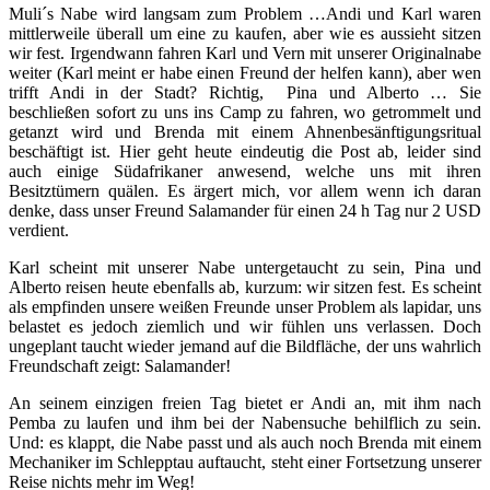
Muli´s Nabe wird langsam zum Problem …Andi und Karl waren
mittlerweile überall um eine zu kaufen, aber wie es aussieht sitzen
wir fest. Irgendwann fahren Karl und Vern mit unserer Originalnabe
weiter (Karl meint er habe einen Freund der helfen kann), aber wen
trifft Andi in der Stadt? Richtig, Pina und Alberto … Sie
beschließen sofort zu uns ins Camp zu fahren, wo getrommelt und
getanzt wird und Brenda mit einem Ahnenbesänftigungsritual
beschäftigt ist. Hier geht heute eindeutig die Post ab, leider sind
auch einige Südafrikaner anwesend, welche uns mit ihren
Besitztümern quälen. Es ärgert mich, vor allem wenn ich daran
denke, dass unser Freund Salamander für einen 24 h Tag nur 2 USD
verdient.
Karl scheint mit unserer Nabe untergetaucht zu sein, Pina und
Alberto reisen heute ebenfalls ab, kurzum: wir sitzen fest. Es scheint
als empfinden unsere weißen Freunde unser Problem als lapidar, uns
belastet es jedoch ziemlich und wir fühlen uns verlassen. Doch
ungeplant taucht wieder jemand auf die Bildfläche, der uns wahrlich
Freundschaft zeigt: Salamander!
An seinem einzigen freien Tag bietet er Andi an, mit ihm nach
Pemba zu laufen und ihm bei der Nabensuche behilflich zu sein.
Und: es klappt, die Nabe passt und als auch noch Brenda mit einem
Mechaniker im Schlepptau auftaucht, steht einer Fortsetzung unserer
Reise nichts mehr im Weg!