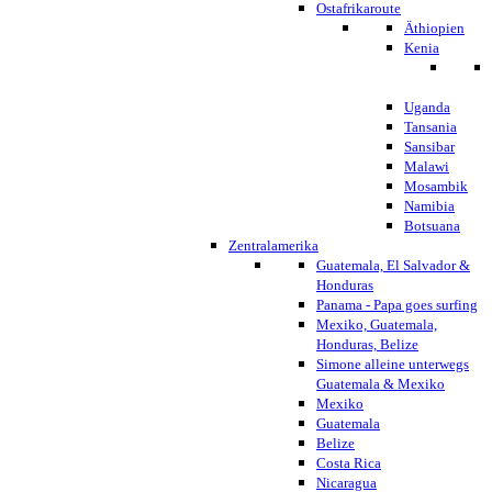
Ostafrikaroute
Äthiopien
Kenia
Uganda
Tansania
Sansibar
Malawi
Mosambik
Namibia
Botsuana
Zentralamerika
Guatemala, El Salvador &
Honduras
Panama - Papa goes surfing
Mexiko, Guatemala,
Honduras, Belize
Simone alleine unterwegs
Guatemala & Mexiko
Mexiko
Guatemala
Belize
Costa Rica
Nicaragua