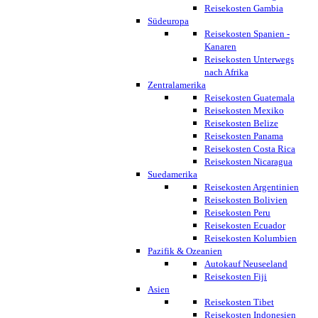
Reisekosten Gambia
Südeuropa
Reisekosten Spanien -
Kanaren
Reisekosten Unterwegs
nach Afrika
Zentralamerika
Reisekosten Guatemala
Reisekosten Mexiko
Reisekosten Belize
Reisekosten Panama
Reisekosten Costa Rica
Reisekosten Nicaragua
Suedamerika
Reisekosten Argentinien
Reisekosten Bolivien
Reisekosten Peru
Reisekosten Ecuador
Reisekosten Kolumbien
Pazifik & Ozeanien
Autokauf Neuseeland
Reisekosten Fiji
Asien
Reisekosten Tibet
Reisekosten Indonesien