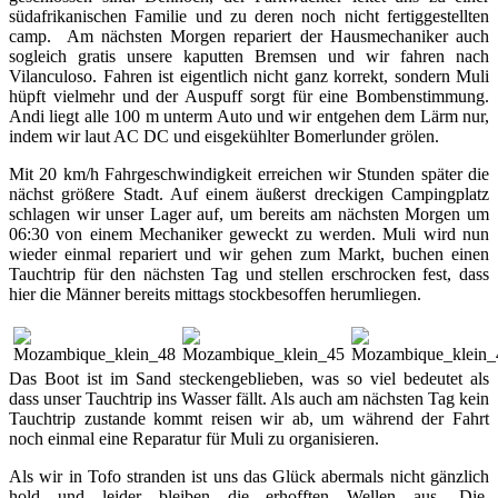
südafrikanischen Familie und zu deren noch nicht fertiggestellten
camp. Am nächsten Morgen repariert der Hausmechaniker auch
sogleich gratis unsere kaputten Bremsen und wir fahren nach
Vilanculoso. Fahren ist eigentlich nicht ganz korrekt, sondern Muli
hüpft vielmehr und der Auspuff sorgt für eine Bombenstimmung.
Andi liegt alle 100 m unterm Auto und wir entgehen dem Lärm nur,
indem wir laut AC DC und eisgekühlter Bomerlunder grölen.
Mit 20 km/h Fahrgeschwindigkeit erreichen wir Stunden später die
nächst größere Stadt. Auf einem äußerst dreckigen Campingplatz
schlagen wir unser Lager auf, um bereits am nächsten Morgen um
06:30 von einem Mechaniker geweckt zu werden. Muli wird nun
wieder einmal repariert und wir gehen zum Markt, buchen einen
Tauchtrip für den nächsten Tag und stellen erschrocken fest, dass
hier die Männer bereits mittags stockbesoffen herumliegen.
Das Boot ist im Sand steckengeblieben, was so viel bedeutet als
dass unser Tauchtrip ins Wasser fällt. Als auch am nächsten Tag kein
Tauchtrip zustande kommt reisen wir ab, um während der Fahrt
noch einmal eine Reparatur für Muli zu organisieren.
Als wir in Tofo stranden ist uns das Glück abermals nicht gänzlich
hold und leider bleiben die erhofften Wellen aus. Die