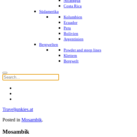
Nicaragua
Costa Rica
Südamerika
Kolumbien
Ecuador
Peru
Bolivien
Argentinien
Bergwelten
Powder and steep lines
Klettern
Bergwelt
Traveljunkies.at
Posted in
Mosambik
.
Mosambik