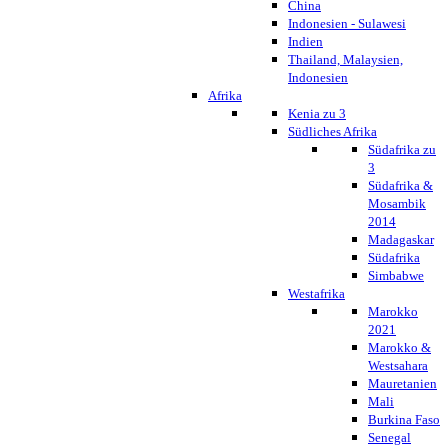
China
Indonesien - Sulawesi
Indien
Thailand, Malaysien,
Indonesien
Afrika
Kenia zu 3
Südliches Afrika
Südafrika zu
3
Südafrika &
Mosambik
2014
Madagaskar
Südafrika
Simbabwe
Westafrika
Marokko
2021
Marokko &
Westsahara
Mauretanien
Mali
Burkina Faso
Senegal