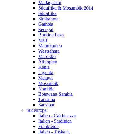
Madagaskar
Südafrika & Mosambik 2014
Südafrika
Simbabwe
Gambia
Senegal
Burkina Faso
Mali
Mauretanien
Westsahara
Marokko
Äthiopien
Kenia
Uganda
Malawi
Mosambik
Namibia
Botswana-Sambia
Tansania
Sansibar
Südeuropa
Italien - Caldonazzo
Italien - Sardinien
Frankreich
Italien - Toskana