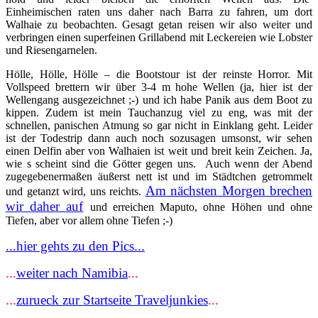
Einheimischen raten uns daher nach Barra zu fahren, um dort
Walhaie zu beobachten. Gesagt getan reisen wir also weiter und
verbringen einen superfeinen Grillabend mit Leckereien wie Lobster
und Riesengarnelen.
Hölle, Hölle, Hölle – die Bootstour ist der reinste Horror. Mit
Vollspeed brettern wir über 3-4 m hohe Wellen (ja, hier ist der
Wellengang ausgezeichnet ;-) und ich habe Panik aus dem Boot zu
kippen. Zudem ist mein Tauchanzug viel zu eng, was mit der
schnellen, panischen Atmung so gar nicht in Einklang geht. Leider
ist der Todestrip dann auch noch sozusagen umsonst, wir sehen
einen Delfin aber von Walhaien ist weit und breit kein Zeichen. Ja,
wie s scheint sind die Götter gegen uns. Auch wenn der Abend
zugegebenermaßen äußerst nett ist und im Städtchen getrommelt
Am nächsten Morgen brechen
und getanzt wird, uns reichts.
wir daher auf
und erreichen Maputo, ohne Höhen und ohne
Tiefen, aber vor allem ohne Tiefen ;-)
...hier gehts zu den Pics...
...
weiter nach Namibia
...
...
zurueck zur Startseite Traveljunkies
...