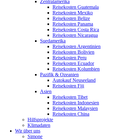
Zentralamerika
Reisekosten Guatemala
Reisekosten Mexiko
Reisekosten Belize
Reisekosten Panama
Reisekosten Costa Rica
Reisekosten Nicaragua
Suedamerika
Reisekosten Argentinien
Reisekosten Bolivien
Reisekosten Peru
Reisekosten Ecuador
Reisekosten Kolumbien
Pazifik & Ozeanien
Autokauf Neuseeland
Reisekosten Fiji
Asien
Reisekosten Tibet
Reisekosten Indonesien
Reisekosten Malaysien
Reisekosten China
Hilfsprojekte
Klimadaten
Wir über uns
Simone