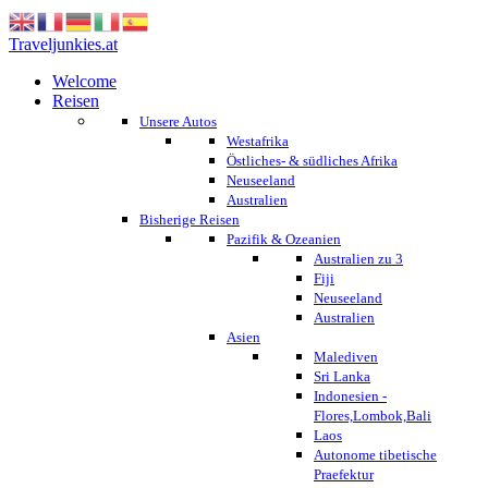
Traveljunkies.at
Welcome
Reisen
Unsere Autos
Westafrika
Östliches- & südliches Afrika
Neuseeland
Australien
Bisherige Reisen
Pazifik & Ozeanien
Australien zu 3
Fiji
Neuseeland
Australien
Asien
Malediven
Sri Lanka
Indonesien -
Flores,Lombok,Bali
Laos
Autonome tibetische
Praefektur