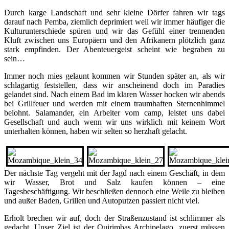
Durch karge Landschaft und sehr kleine Dörfer fahren wir tags
darauf nach Pemba, ziemlich deprimiert weil wir immer häufiger die
Kulturunterschiede spüren und wir das Gefühl einer trennenden
Kluft zwischen uns Europäern und den Afrikanern plötzlich ganz
stark empfinden. Der Abenteuergeist scheint wie begraben zu
sein…
Immer noch mies gelaunt kommen wir Stunden später an, als wir
schlagartig feststellen, dass wir anscheinend doch im Paradies
gelandet sind. Nach einem Bad im klaren Wasser hocken wir abends
bei Grillfeuer und werden mit einem traumhaften Sternenhimmel
belohnt. Salamander, ein Arbeiter vom camp, leistet uns dabei
Gesellschaft und auch wenn wir uns wirklich mit keinem Wort
unterhalten können, haben wir selten so herzhaft gelacht.
Der nächste Tag vergeht mit der Jagd nach einem Geschäft, in dem
wir Wasser, Brot und Salz kaufen können – eine
Tagesbeschäftigung. Wir beschließen dennoch eine Weile zu bleiben
und außer Baden, Grillen und Autoputzen passiert nicht viel.
Erholt brechen wir auf, doch der Straßenzustand ist schlimmer als
gedacht. Unser Ziel ist der Quirimbas Archipelago, zuerst müssen