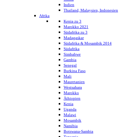
Indien
Thailand, Malaysien, Indonesien
Afrika
Kenia zu 3
Marokko 2021
Südafrika zu 3
Madagaskar
Südafrika & Mosambik 2014
Südafrika
Simbabwe
Gambia
Senegal
Burkina Faso
Mali
Mauretanien
Westsahara
Marokko
Äthiopien
Kenia
Uganda
Malawi
Mosambik
Namibia
Botswana-Sambia
Tansania