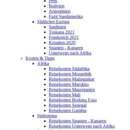
Peru
Bolivien
Argentinien
Fazit Suedamerika
Südliches Europa
Sardinien
Toskana 2021
Frankreich 2021
Kroatien-2020
Spanien - Kanaren
Unterwegs nach Afrika
Kosten & Tipps
Afrika
Reisekosten Südafrika
Reisekosten Mosambik
Reisekosten Madagaskar
Reisekosten Marokko
Reisekosten Mauretanien
Reisekosten Mali
Reisekosten Burkina Faso
Reisekosten Senegal
Reisekosten Gambia
Südeuropa
Reisekosten Spanien - Kanaren
Reisekosten Unterwegs nach Afrika