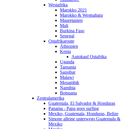
Westafrika
Marokko 2021
Marokko & Westsahara
Mauretanien
Mali
Burkina Faso
Senegal
Ostafrikaroute
Äthiopien
Kenia
Autokauf Ostafrika
Uganda
Tansania
Sansibar
Malawi
Mosambik
Namibia
Botsuana
Zentralamerika
Guatemala, El Salvador & Honduras
Panama - Papa goes surfing
Mexiko, Guatemala, Honduras, Belize
Simone alleine unterwegs Guatemala &
Mexiko