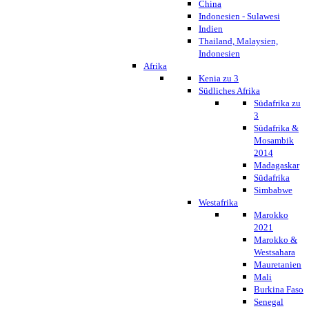
China
Indonesien - Sulawesi
Indien
Thailand, Malaysien,
Indonesien
Afrika
Kenia zu 3
Südliches Afrika
Südafrika zu
3
Südafrika &
Mosambik
2014
Madagaskar
Südafrika
Simbabwe
Westafrika
Marokko
2021
Marokko &
Westsahara
Mauretanien
Mali
Burkina Faso
Senegal