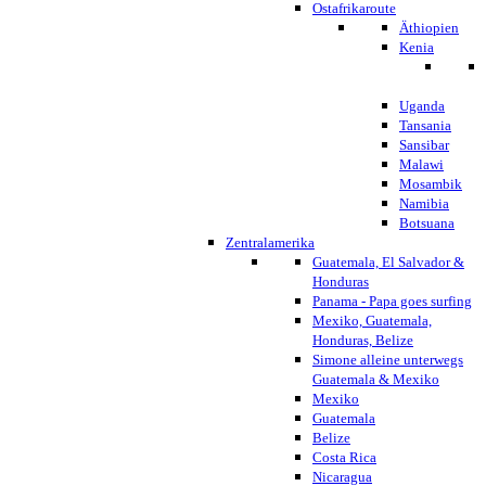
Ostafrikaroute
Äthiopien
Kenia
Uganda
Tansania
Sansibar
Malawi
Mosambik
Namibia
Botsuana
Zentralamerika
Guatemala, El Salvador &
Honduras
Panama - Papa goes surfing
Mexiko, Guatemala,
Honduras, Belize
Simone alleine unterwegs
Guatemala & Mexiko
Mexiko
Guatemala
Belize
Costa Rica
Nicaragua