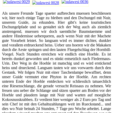
Als unsere Freunde Tage spaeter aufbrechen muessen beschliessen
wir, hier noch einige Tage zu bleiben und den Dschungel mit Nuir,
unserem Guide, zu erkunden. Hier gibt’s keine touristischen
Dschungelpfade und so gestaltet sich der Weg auch als ziemlich
anstrengend, muessen wir doch saemtliche Baumstaemme und
andere Hindernisse ueberqueren, auch wenn Nuir mit der Machete
gute Vorarbeit leistet. So langsam wird es immer dichter, dunkler
und vorallem erdrueckend heiss. Ueber uns hoeren wir die Makaken
durch die Aeste springen und den lauten Fluegelschlag der Hornbill-
Voegel. Nach Stunden erreichen wir endlich eine Hoehle. Es ist
bereits dunkel geworden und es stinkt entsetzlich nach Fledermaus-
Urin. Der Weg in die Hoehle ist matschig und es wird erstickend
heiss und drueckend. Langsam tasten wir uns vorwaerts durch den
Gestank. Wir folgen Nuir mit einer Taschenlampe bewaffnet, denn
unser Guide vermutet eine Phyton in der Hoehle. Am rechten
unteren Ende der Hoehle entdecken wir schliesslich tatsaechlich
eine Riesenschlange, die gerade versucht Reissaus zu nehmen. Wir
freuen uns ueber die Schlange und sitzen spaeter am Boden vor der
Hoehle und plaudern lange mit Nuir und warten auf moegliche
Kokosnusskrabben. Er verdient hier weniger als 2 Euro pro Tag und
sein Chef ist mit den Gehaltszahlungen weit im Rueckstand... und
dies wo Nuir beinah 24 Stunden, 7 Tage pro Woche arbeitet. Lange