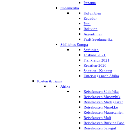
Panama
Südamerika
Kolumbien
Ecuador
Peru
Bolivien
Argentinien
Fazit Suedamerika
Südliches Europa
Sardinien
Toskana 2021
Frankreich 2021
Kroatien-2020
Spanien - Kanaren
Unterwegs nach Afrika
Kosten & Tipps
Afrika
Reisekosten Südafrika
Reisekosten Mosambik
Reisekosten Madagaskar
Reisekosten Marokko
Reisekosten Mauretanien
Reisekosten Mali
Reisekosten Burkina Faso
Reisekosten Senegal