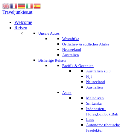
Traveljunkies.at
Welcome
Reisen
Unsere Autos
Westafrika
Östliches- & südliches Afrika
Neuseeland
Australien
Bisherige Reisen
Pazifik & Ozeanien
Australien zu 3
Fiji
Neuseeland
Australien
Asien
Malediven
Sri Lanka
Indonesien -
Flores,Lombok,Bali
Laos
Autonome tibetische
Praefektur