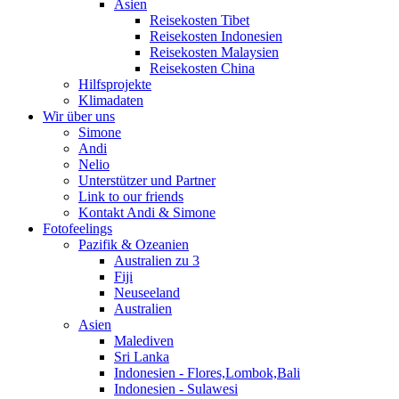
Asien
Reisekosten Tibet
Reisekosten Indonesien
Reisekosten Malaysien
Reisekosten China
Hilfsprojekte
Klimadaten
Wir über uns
Simone
Andi
Nelio
Unterstützer und Partner
Link to our friends
Kontakt Andi & Simone
Fotofeelings
Pazifik & Ozeanien
Australien zu 3
Fiji
Neuseeland
Australien
Asien
Malediven
Sri Lanka
Indonesien - Flores,Lombok,Bali
Indonesien - Sulawesi