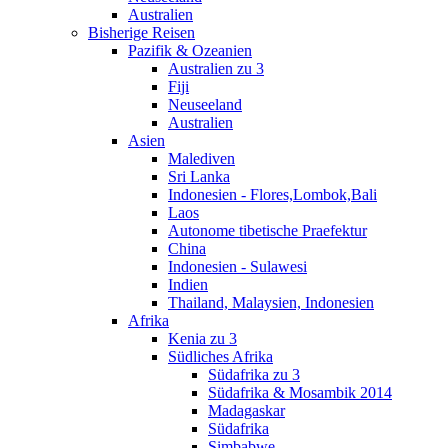
Australien
Bisherige Reisen
Pazifik & Ozeanien
Australien zu 3
Fiji
Neuseeland
Australien
Asien
Malediven
Sri Lanka
Indonesien - Flores,Lombok,Bali
Laos
Autonome tibetische Praefektur
China
Indonesien - Sulawesi
Indien
Thailand, Malaysien, Indonesien
Afrika
Kenia zu 3
Südliches Afrika
Südafrika zu 3
Südafrika & Mosambik 2014
Madagaskar
Südafrika
Simbabwe