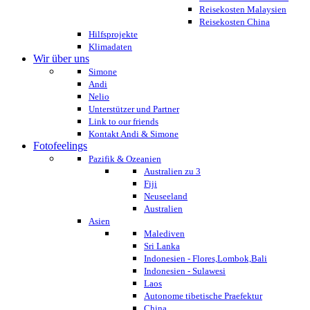
Reisekosten Malaysien
Reisekosten China
Hilfsprojekte
Klimadaten
Wir über uns
Simone
Andi
Nelio
Unterstützer und Partner
Link to our friends
Kontakt Andi & Simone
Fotofeelings
Pazifik & Ozeanien
Australien zu 3
Fiji
Neuseeland
Australien
Asien
Malediven
Sri Lanka
Indonesien - Flores,Lombok,Bali
Indonesien - Sulawesi
Laos
Autonome tibetische Praefektur
China