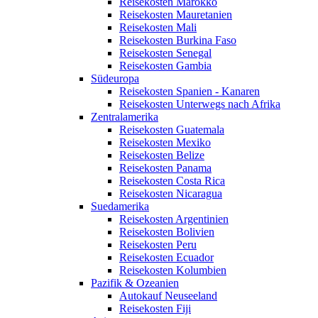
Reisekosten Marokko
Reisekosten Mauretanien
Reisekosten Mali
Reisekosten Burkina Faso
Reisekosten Senegal
Reisekosten Gambia
Südeuropa
Reisekosten Spanien - Kanaren
Reisekosten Unterwegs nach Afrika
Zentralamerika
Reisekosten Guatemala
Reisekosten Mexiko
Reisekosten Belize
Reisekosten Panama
Reisekosten Costa Rica
Reisekosten Nicaragua
Suedamerika
Reisekosten Argentinien
Reisekosten Bolivien
Reisekosten Peru
Reisekosten Ecuador
Reisekosten Kolumbien
Pazifik & Ozeanien
Autokauf Neuseeland
Reisekosten Fiji