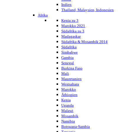
Indien
Thailand, Malaysien, Indonesien
Afrika
Kenia zu 3
Marokko 2021
Südafrika zu 3
Madagaskar
Südafrika & Mosambik 2014
Südafrika
Simbabwe
Gambia
Senegal
Burkina Faso
Mali
Mauretanien
Westsahara
Marokko
Äthiopien
Kenia
Uganda
Malawi
Mosambik
Namibia
Botswana-Sambia
Tansania