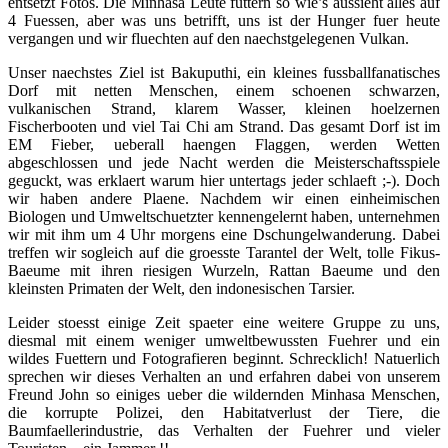
entsetzt Fotos. Die Minhasa Leute futtern so wie’s aussieht alles auf
4 Fuessen, aber was uns betrifft, uns ist der Hunger fuer heute
vergangen und wir fluechten auf den naechstgelegenen Vulkan.
Unser naechstes Ziel ist Bakuputhi, ein kleines fussballfanatisches
Dorf mit netten Menschen, einem schoenen schwarzen,
vulkanischen Strand, klarem Wasser, kleinen hoelzernen
Fischerbooten und viel Tai Chi am Strand. Das gesamt Dorf ist im
EM Fieber, ueberall haengen Flaggen, werden Wetten
abgeschlossen und jede Nacht werden die Meisterschaftsspiele
geguckt, was erklaert warum hier untertags jeder schlaeft ;-). Doch
wir haben andere Plaene. Nachdem wir einen einheimischen
Biologen und Umweltschuetzter kennengelernt haben, unternehmen
wir mit ihm um 4 Uhr morgens eine Dschungelwanderung. Dabei
treffen wir sogleich auf die groesste Tarantel der Welt, tolle Fikus-
Baeume mit ihren riesigen Wurzeln, Rattan Baeume und den
kleinsten Primaten der Welt, den indonesischen Tarsier.
Leider stoesst einige Zeit spaeter eine weitere Gruppe zu uns,
diesmal mit einem weniger umweltbewussten Fuehrer und ein
wildes Fuettern und Fotografieren beginnt. Schrecklich! Natuerlich
sprechen wir dieses Verhalten an und erfahren dabei von unserem
Freund John so einiges ueber die wildernden Minhasa Menschen,
die korrupte Polizei, den Habitatverlust der Tiere, die
Baumfaellerindustrie, das Verhalten der Fuehrer und vieler