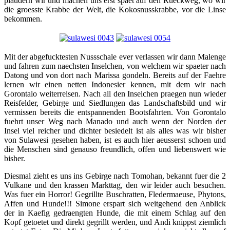
plaudern wir und machen uns erst spaet auf den Rueckweg, wo wir
die groesste Krabbe der Welt, die Kokosnusskrabbe, vor die Linse
bekommen.
Mit der abgefucktesten Nussschale ever verlassen wir dann Malenge
und fahren zum naechsten Inselchen, von welchem wir spaeter nach
Datong und von dort nach Marissa gondeln. Bereits auf der Faehre
lernen wir einen netten Indonesier kennen, mit dem wir nach
Gorontalo weiterreisen. Nach all den Inselchen praegen nun wieder
Reisfelder, Gebirge und Siedlungen das Landschaftsbild und wir
vermissen bereits die entspannenden Bootsfahrten. Von Gorontalo
fuehrt unser Weg nach Manado und auch wenn der Norden der
Insel viel reicher und dichter besiedelt ist als alles was wir bisher
von Sulawesi gesehen haben, ist es auch hier aeusserst schoen und
die Menschen sind genauso freundlich, offen und liebenswert wie
bisher.
Diesmal zieht es uns ins Gebirge nach Tomohan, bekannt fuer die 2
Vulkane und den krassen Markttag, den wir leider auch besuchen.
Was fuer ein Horror! Gegrillte Buschratten, Fledermaeuse, Phytons,
Affen und Hunde!!! Simone erspart sich weitgehend den Anblick
der in Kaefig gedraengten Hunde, die mit einem Schlag auf den
Kopf getoetet und direkt gegrillt werden, und Andi knippst ziemlich