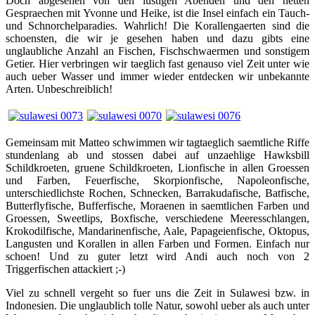
Doch abgesehen von den lustigen Abenden und den netten
Gespraechen mit Yvonne und Heike, ist die Insel einfach ein Tauch-
und Schnorchelparadies. Wahrlich! Die Korallengaerten sind die
schoensten, die wir je gesehen haben und dazu gibts eine
unglaubliche Anzahl an Fischen, Fischschwaermen und sonstigem
Getier. Hier verbringen wir taeglich fast genauso viel Zeit unter wie
auch ueber Wasser und immer wieder entdecken wir unbekannte
Arten. Unbeschreiblich!
Gemeinsam mit Matteo schwimmen wir tagtaeglich saemtliche Riffe
stundenlang ab und stossen dabei auf unzaehlige Hawksbill
Schildkroeten, gruene Schildkroeten, Lionfische in allen Groessen
und Farben, Feuerfische, Skorpionfische, Napoleonfische,
unterschiedlichste Rochen, Schnecken, Barrakudafische, Batfische,
Butterflyfische, Bufferfische, Moraenen in saemtlichen Farben und
Groessen, Sweetlips, Boxfische, verschiedene Meeresschlangen,
Krokodilfische, Mandarinenfische, Aale, Papageienfische, Oktopus,
Langusten und Korallen in allen Farben und Formen. Einfach nur
schoen! Und zu guter letzt wird Andi auch noch von 2
Triggerfischen attackiert ;-)
Viel zu schnell vergeht so fuer uns die Zeit in Sulawesi bzw. in
Indonesien. Die unglaublich tolle Natur, sowohl ueber als auch unter