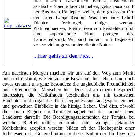
fuer unseren Geschmack bereits ausreichend
asiatische Staedte besucht haben, gehts tagsdarauf
per Bus nach Rantepao weiter, dem groessten Ort
der Tana Toraja Region. Was fuer eine Fahrt!
Dichter Dschungel, einige wenige
Pfahlbauhaeuser, kleine Seen von Reisfeldern und
eine superschoene Flora praegen das
Landschaftsbild. Wir sind einfach nur begeistert
von so viel ungezaehmter, dichter Natur.
...hier gehts zu den Pics...
Am naechsten Morgen machen wir uns auf den Weg zum Markt
und sind erstaunt, wie einfach die Bewohner hier leben. Und noch
etwas erstaunt uns ganz besonders: die unglaubliche Freundlichkeit
und Offenheit der Menschen hier. Jeder ist an einem Gespraech
interessiert, die Marktfrauen beschenken uns mit exotischen
Fruechten und sogar die Touristenguides sind ausgesprochen nett
und gewaehren Einblicke in das hiesige Leben. Und dies, obwohl
die Toraja Region ein Touristenmagnet auf der indonesischen
Landkarte darstellt. Die Beerdigungszeremonien der Torajas, bei
welchen Bueffel mittels gekonnter oder weniger gekonnter
Kehlschnitte geopfert werden, bilden oft den Hoehepunkt einer
Indonesienreise. Generell nimmt in dieser Kultur der Tod bzw. das