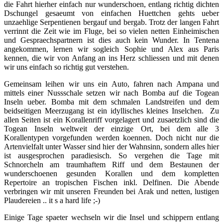
die Fahrt hierher einfach nur wunderschoen, entlang richtig dichten
Dschungel gesaeumt von einfachen Huettchen gehts ueber
unzaehlige Serpentienen bergauf und bergab. Trotz der langen Fahrt
verrinnt die Zeit wie im Fluge, bei so vielen netten Einheimischen
und Gespraechspartnern ist dies auch kein Wunder. In Tentena
angekommen, lernen wir sogleich Sophie und Alex aus Paris
kennen, die wir von Anfang an ins Herz schliessen und mit denen
wir uns einfach so richtig gut verstehen.
Gemeinsam leihen wir uns ein Auto, fahren nach Ampana und
mittels einer Nussschale setzen wir nach Bomba auf die Togean
Inseln ueber. Bomba mit dem schmalen Landstreifen und dem
beidseitigen Meerzugang ist ein idyllisches kleines Inselchen. Zu
allen Seiten ist ein Korallenriff vorgelagert und zusaetzlich sind die
Togean Inseln weltweit der einzige Ort, bei dem alle 3
Korallentypen vorgefunden werden koennen. Doch nicht nur die
Artenvielfalt unter Wasser sind hier der Wahnsinn, sondern alles hier
ist ausgesprochen paradiesisch. So vergehen die Tage mit
Schnorcheln am traumhaftem Riff und dem Bestaunen der
wunderschoenen gesunden Korallen und dem kompletten
Repertoire an tropischen Fischen inkl. Delfinen. Die Abende
verbringen wir mit unseren Freunden bei Arak und netten, lustigen
Plaudereien .. it s a hard life ;-)
Einige Tage spaeter wechseln wir die Insel und schippern entlang