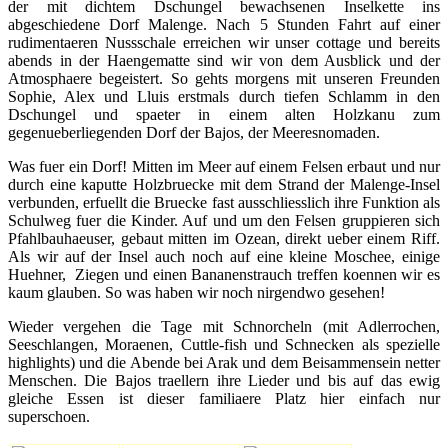
der mit dichtem Dschungel bewachsenen Inselkette ins
abgeschiedene Dorf Malenge. Nach 5 Stunden Fahrt auf einer
rudimentaeren Nussschale erreichen wir unser cottage und bereits
abends in der Haengematte sind wir von dem Ausblick und der
Atmosphaere begeistert. So gehts morgens mit unseren Freunden
Sophie, Alex und Lluis erstmals durch tiefen Schlamm in den
Dschungel und spaeter in einem alten Holzkanu zum
gegenueberliegenden Dorf der Bajos, der Meeresnomaden.
Was fuer ein Dorf! Mitten im Meer auf einem Felsen erbaut und nur
durch eine kaputte Holzbruecke mit dem Strand der Malenge-Insel
verbunden, erfuellt die Bruecke fast ausschliesslich ihre Funktion als
Schulweg fuer die Kinder. Auf und um den Felsen gruppieren sich
Pfahlbauhaeuser, gebaut mitten im Ozean, direkt ueber einem Riff.
Als wir auf der Insel auch noch auf eine kleine Moschee, einige
Huehner, Ziegen und einen Bananenstrauch treffen koennen wir es
kaum glauben. So was haben wir noch nirgendwo gesehen!
Wieder vergehen die Tage mit Schnorcheln (mit Adlerrochen,
Seeschlangen, Moraenen, Cuttle-fish und Schnecken als spezielle
highlights) und die Abende bei Arak und dem Beisammensein netter
Menschen. Die Bajos traellern ihre Lieder und bis auf das ewig
gleiche Essen ist dieser familiaere Platz hier einfach nur
superschoen.