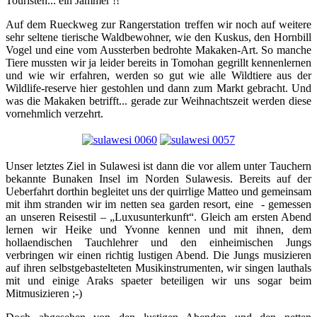
Touristen... ein Jammer !!
Auf dem Rueckweg zur Rangerstation treffen wir noch auf weitere
sehr seltene tierische Waldbewohner, wie den Kuskus, den Hornbill
Vogel und eine vom Aussterben bedrohte Makaken-Art. So manche
Tiere mussten wir ja leider bereits in Tomohan gegrillt kennenlernen
und wie wir erfahren, werden so gut wie alle Wildtiere aus der
Wildlife-reserve hier gestohlen und dann zum Markt gebracht. Und
was die Makaken betrifft... gerade zur Weihnachtszeit werden diese
vornehmlich verzehrt.
Unser letztes Ziel in Sulawesi ist dann die vor allem unter Tauchern
bekannte Bunaken Insel im Norden Sulawesis. Bereits auf der
Ueberfahrt dorthin begleitet uns der quirrlige Matteo und gemeinsam
mit ihm stranden wir im netten sea garden resort, eine - gemessen
an unseren Reisestil – „Luxusunterkunft“. Gleich am ersten Abend
lernen wir Heike und Yvonne kennen und mit ihnen, dem
hollaendischen Tauchlehrer und den einheimischen Jungs
verbringen wir einen richtig lustigen Abend. Die Jungs musizieren
auf ihren selbstgebastelteten Musikinstrumenten, wir singen lauthals
mit und einige Araks spaeter beteiligen wir uns sogar beim
Mitmusizieren ;-)