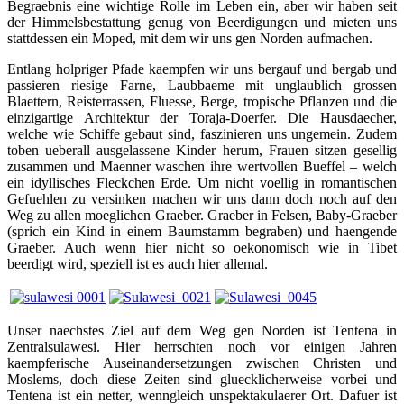
Begraebnis eine wichtige Rolle im Leben ein, aber wir haben seit
der Himmelsbestattung genug von Beerdigungen und mieten uns
stattdessen ein Moped, mit dem wir uns gen Norden aufmachen.
Entlang holpriger Pfade kaempfen wir uns bergauf und bergab und
passieren riesige Farne, Laubbaeme mit unglaublich grossen
Blaettern, Reisterrassen, Fluesse, Berge, tropische Pflanzen und die
einzigartige Architektur der Toraja-Doerfer. Die Hausdaecher,
welche wie Schiffe gebaut sind, faszinieren uns ungemein. Zudem
toben ueberall ausgelassene Kinder herum, Frauen sitzen gesellig
zusammen und Maenner waschen ihre wertvollen Bueffel – welch
ein idyllisches Fleckchen Erde. Um nicht voellig in romantischen
Gefuehlen zu versinken machen wir uns dann doch noch auf den
Weg zu allen moeglichen Graeber. Graeber in Felsen, Baby-Graeber
(sprich ein Kind in einem Baumstamm begraben) und haengende
Graeber. Auch wenn hier nicht so oekonomisch wie in Tibet
beerdigt wird, speziell ist es auch hier allemal.
Unser naechstes Ziel auf dem Weg gen Norden ist Tentena in
Zentralsulawesi. Hier herrschten noch vor einigen Jahren
kaempferische Auseinandersetzungen zwischen Christen und
Moslems, doch diese Zeiten sind gluecklicherweise vorbei und
Tentena ist ein netter, wenngleich unspektakulaerer Ort. Dafuer ist