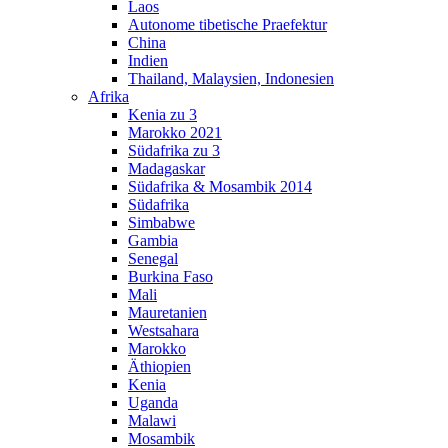
Laos
Autonome tibetische Praefektur
China
Indien
Thailand, Malaysien, Indonesien
Afrika
Kenia zu 3
Marokko 2021
Südafrika zu 3
Madagaskar
Südafrika & Mosambik 2014
Südafrika
Simbabwe
Gambia
Senegal
Burkina Faso
Mali
Mauretanien
Westsahara
Marokko
Äthiopien
Kenia
Uganda
Malawi
Mosambik