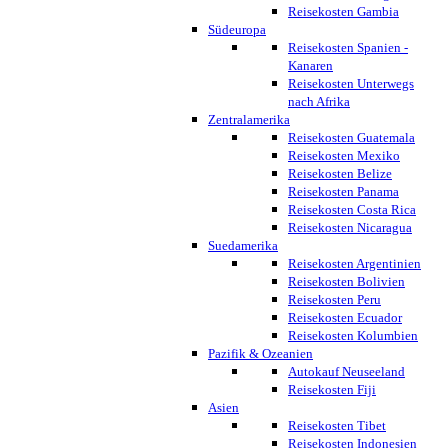
Reisekosten Gambia
Südeuropa
Reisekosten Spanien -
Kanaren
Reisekosten Unterwegs
nach Afrika
Zentralamerika
Reisekosten Guatemala
Reisekosten Mexiko
Reisekosten Belize
Reisekosten Panama
Reisekosten Costa Rica
Reisekosten Nicaragua
Suedamerika
Reisekosten Argentinien
Reisekosten Bolivien
Reisekosten Peru
Reisekosten Ecuador
Reisekosten Kolumbien
Pazifik & Ozeanien
Autokauf Neuseeland
Reisekosten Fiji
Asien
Reisekosten Tibet
Reisekosten Indonesien