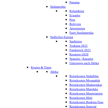
Panama
Südamerika
Kolumbien
Ecuador
Peru
Bolivien
Argentinien
Fazit Suedamerika
Südliches Europa
Sardinien
Toskana 2021
Frankreich 2021
Kroatien-2020
Spanien - Kanaren
Unterwegs nach Afrika
Kosten & Tipps
Afrika
Reisekosten Südafrika
Reisekosten Mosambik
Reisekosten Madagaskar
Reisekosten Marokko
Reisekosten Mauretanien
Reisekosten Mali
Reisekosten Burkina Faso
Reisekosten Senegal