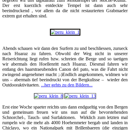
begeben wir uns tagsdarauf zum Mondtempel der Moche-Kultur.
Der erst kuerzlich entdeckte Tempel ist dann auch sehr
beeindruckend , vor allem da die nicht restaurierten Grabmaeler
extrem gut erhalten sind.
Abends schauen wir dann den Surfern zu und beschliessen, zurueck
nach Huaraz zu fahren. Obwohl der Weg nicht in unserer
Reiserichtung liegt rufen bzw. schreien die Berge und so taetigen
wir abermals den Hoellenritt nach Huaraz. Diesmal fahren wir
entlang des haarstraeubenden Canon del pato, was die Fahrt nicht
zwingend angenehmer macht ;-)Endlich angekommen, widmen wir
uns – abermals tief beeindruckt von der Bergkulisse – wieder den
Outdooraktivitaeten.
...her gehts zu den Bildern...
Erst eine Woche spaeter reichts uns dann endgueltig von den Bergen
und gemeinsam freuen wir uns nun auf die bevorstehenden
Schnorchel-, Tauch- und Surfaktionen. Wirklich zum letzten mal
rumpeln wir die mehr als 4000 Hoehenmeter bergab und landen in
Chiclayo, wo ein Nationalpark mit Brillenbaeren (die einzigen