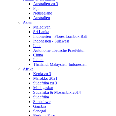
Australien zu 3
Fiji
Neuseeland
Australien
Asien
Malediven
Sri Lanka
Indonesien - Flores,Lombok,Bali
Indonesien - Sulawesi
Laos
Autonome tibetische Praefektur
China
Indien
Thailand, Malaysien, Indonesien
Afrika
Kenia zu 3
Marokko 2021
Südafrika zu 3
Madagaskar
Südafrika & Mosambik 2014
Südafrika
Simbabwe
Gambia
Senegal
Burkina Faso