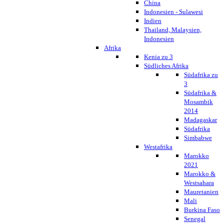
China
Indonesien - Sulawesi
Indien
Thailand, Malaysien,
Indonesien
Afrika
Kenia zu 3
Südliches Afrika
Südafrika zu
3
Südafrika &
Mosambik
2014
Madagaskar
Südafrika
Simbabwe
Westafrika
Marokko
2021
Marokko &
Westsahara
Mauretanien
Mali
Burkina Faso
Senegal