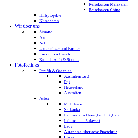
Reisekosten Malaysien
Reisekosten China
Hilfsprojekte
Klimadaten
Wir über uns
Simone
Andi
Nelio
Unterstützer und Partner
Link to our friends
Kontakt Andi & Simone
Fotofeelings
Pazifik & Ozeanien
Australien zu 3
Fiji
Neuseeland
Australien
Asien
Malediven
Sri Lanka
Indonesien - Flores,Lombok,Bali
Indonesien - Sulawesi
Laos
Autonome tibetische Praefektur
China