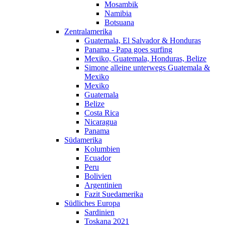
Mosambik
Namibia
Botsuana
Zentralamerika
Guatemala, El Salvador & Honduras
Panama - Papa goes surfing
Mexiko, Guatemala, Honduras, Belize
Simone alleine unterwegs Guatemala &
Mexiko
Mexiko
Guatemala
Belize
Costa Rica
Nicaragua
Panama
Südamerika
Kolumbien
Ecuador
Peru
Bolivien
Argentinien
Fazit Suedamerika
Südliches Europa
Sardinien
Toskana 2021