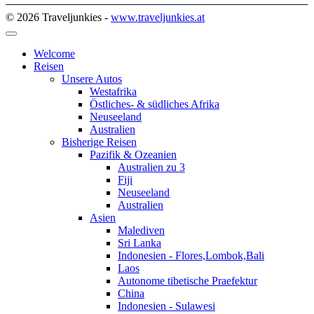
© 2026 Traveljunkies -
www.traveljunkies.at
Welcome
Reisen
Unsere Autos
Westafrika
Östliches- & südliches Afrika
Neuseeland
Australien
Bisherige Reisen
Pazifik & Ozeanien
Australien zu 3
Fiji
Neuseeland
Australien
Asien
Malediven
Sri Lanka
Indonesien - Flores,Lombok,Bali
Laos
Autonome tibetische Praefektur
China
Indonesien - Sulawesi