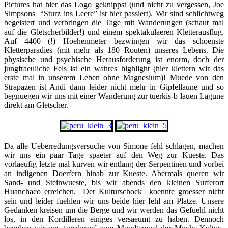
Pictures hat hier das Logo geknippst (und nicht zu vergessen, Joe
Simpsons “Sturz ins Leere” ist hier passiert). Wir sind schlichtweg
begeistert und verbringen die Tage mit Wanderungen (schaut mal
auf die Gletscherbilder!) und einem spektakulaeren Kletterausflug.
Auf 4400 (!) Hoehenmeter bezwingen wir das schoenste
Kletterparadies (mit mehr als 180 Routen) unseres Lebens. Die
physische und psychische Herausforderung ist enorm, doch der
jungfraeuliche Fels ist ein wahres highlight (hier klettern wir das
erste mal in unserem Leben ohne Magnesium)! Muede von den
Strapazen ist Andi dann leider nicht mehr in Gipfellaune und so
begnuegen wir uns mit einer Wanderung zur tuerkis-b
lauen Lagune
direkt am Gletscher.
Da alle Ueberredungsversuche von Simone fehl schlagen, machen
wir uns ein paar Tage spaeter auf den Weg zur Kueste. Das
vorlaeufig letzte mal kurven wir entlang der Serpentinen und vorbei
an indigenen Doerfern hinab zur Kueste. Abermals queren wir
Sand- und Steinwueste, bis wir abends den kleinen Surferort
Huanchaco erreichen. Der Kulturschock koennte groesser nicht
sein und leider fuehlen wir uns beide hier fehl am Platze. Unsere
Gedanken kreisen um die Berge und wir werden das Gefuehl nicht
los, in den Kordilleren einiges versaeumt zu haben. Dennoch