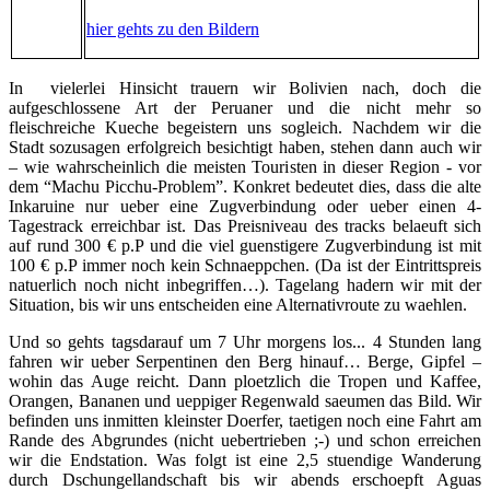
hier gehts zu den Bildern
In vielerlei Hinsicht trauern wir Bolivien nach, doch die
aufgeschlossene Art der Peruaner und die nicht mehr so
fleischreiche Kueche begeistern uns sogleich. Nachdem wir die
Stadt sozusagen erfolgreich besichtigt haben, stehen dann auch wir
– wie wahrscheinlich die meisten Touristen in dieser Region - vor
dem “Machu Picchu-Problem”. Konkret bedeutet dies, dass die alte
Inkaruine nur ueber eine Zugverbindung oder ueber einen 4-
Tagestrack erreichbar ist. Das Preisniveau des tracks belaeuft sich
auf rund 300 € p.P und die viel guenstigere Zugverbindung ist mit
100 € p.P immer noch kein Schnaeppchen. (Da ist der Eintrittspreis
natuerlich noch nicht inbegriffen…). Tagelang hadern wir mit der
Situation, bis wir uns entscheiden eine Alternativroute zu waehlen.
Und so gehts tagsdarauf um 7 Uhr morgens los... 4 Stunden lang
fahren wir ueber Serpentinen den Berg hinauf… Berge, Gipfel –
wohin das Auge reicht. Dann ploetzlich die Tropen und Kaffee,
Orangen, Bananen und ueppiger Regenwald saeumen das Bild. Wir
befinden uns inmitten kleinster Doerfer, taetigen noch eine Fahrt am
Rande des Abgrundes (nicht uebertrieben ;-) und schon erreichen
wir die Endstation. Was folgt ist eine 2,5 stuendige Wanderung
durch Dschungellandschaft bis wir abends erschoepft Aguas