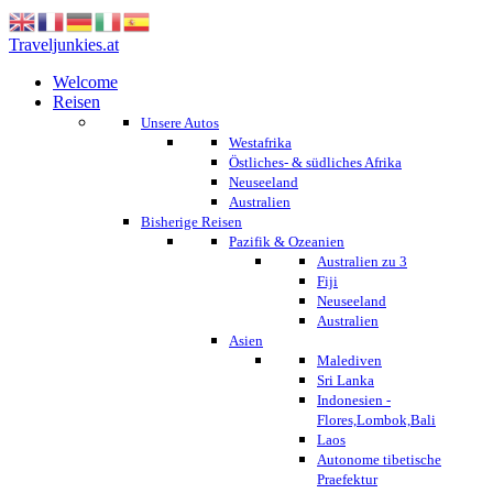
Traveljunkies.at
Welcome
Reisen
Unsere Autos
Westafrika
Östliches- & südliches Afrika
Neuseeland
Australien
Bisherige Reisen
Pazifik & Ozeanien
Australien zu 3
Fiji
Neuseeland
Australien
Asien
Malediven
Sri Lanka
Indonesien -
Flores,Lombok,Bali
Laos
Autonome tibetische
Praefektur