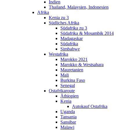
Indien
Thailand, Malaysien, Indonesien
Afrika
Kenia zu 3
Südliches Afrika
Südafrika zu 3
Südafrika & Mosambik 2014
Madagaskar
Südafrika
Simbabwe
Westafrika
Marokko 2021
Marokko & Westsahara
Mauretanien
Mali
Burkina Faso
Senegal
Ostafrikaroute
Äthiopien
Kenia
Autokauf Ostafrika
Uganda
Tansania
Sansibar
Malawi