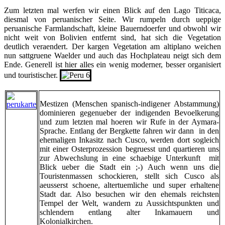
Zum letzten mal werfen wir einen Blick auf den Lago Titicaca,
diesmal von peruanischer Seite. Wir rumpeln durch ueppige
peruanische Farmlandschaft, kleine Bauerndoerfer und obwohl wir
nicht weit von Bolivien entfernt sind, hat sich die Vegetation
deutlich veraendert. Der kargen Vegetation am altiplano weichen
nun sattgruene Waelder und auch das Hochplateau neigt sich dem
Ende. Generell ist hier alles ein wenig moderner, besser organisiert
und touristischer.
Mestizen (Menschen spanisch-indigener Abstammung)
dominieren gegenueber der indigenden Bevoelkerung
und zum letzten mal hoeren wir Rufe in der Aymara-
Sprache. Entlang der Bergkette fahren wir dann in den
ehemaligen Inkasitz nach Cusco, werden dort sogleich
mit einer Osterprozession begruesst und quartieren uns
zur Abwechslung in eine schaebige Unterkunft mit
Blick ueber die Stadt ein ;-) Auch wenn uns die
Touristenmassen schockieren, stellt sich Cusco als
aeusserst schoene, altertuemliche und super erhaltene
Stadt dar. Also besuchen wir den ehemals reichsten
Tempel der Welt, wandern zu Aussichtspunkten und
schlendern entlang alter Inkamauern und
Kolonialkirchen.