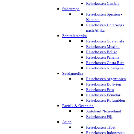
Reisekosten Gambia
Südeuropa
Reisekosten Spanien -
Kanaren
Reisekosten Unterwegs
nach Afrika
Zentralamerika
Reisekosten Guatemala
Reisekosten Mexiko
Reisekosten Belize
Reisekosten Panama
Reisekosten Costa Rica
Reisekosten Nicaragua
Suedamerika
Reisekosten Argentinien
Reisekosten Bolivien
Reisekosten Peru
Reisekosten Ecuador
Reisekosten Kolumbien
Pazifik & Ozeanien
Autokauf Neuseeland
Reisekosten Fiji
Asien
Reisekosten Tibet
Reisekosten Indonesien