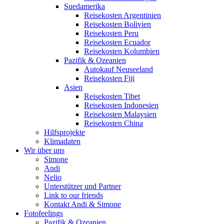
Suedamerika
Reisekosten Argentinien
Reisekosten Bolivien
Reisekosten Peru
Reisekosten Ecuador
Reisekosten Kolumbien
Pazifik & Ozeanien
Autokauf Neuseeland
Reisekosten Fiji
Asien
Reisekosten Tibet
Reisekosten Indonesien
Reisekosten Malaysien
Reisekosten China
Hilfsprojekte
Klimadaten
Wir über uns
Simone
Andi
Nelio
Unterstützer und Partner
Link to our friends
Kontakt Andi & Simone
Fotofeelings
Pazifik & Ozeanien