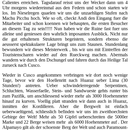
Calientes erreichen. Tagsdarauf reisst uns der Wecker dann um 4
Uhr morgens wiedereinmal aus den Federn und schon starten wir
los. Im Nieselregen quaelen wir uns die unzaehligen Stufen nach
Machu Picchu hoch. Wie so oft, checkt Andi den Eingang fuer die
Mitarbeiter und schon koennen wir behaupten, die ersten Besucher
an diesem Tag zu sein!!!!! Nun haben wir die Ruine fast fuer uns
alleine und geniessen den wahrlich imposanten Ausblick. Nicht nur
die gut erhaltenen Strukturen begeistern, sondern ebenso die
aeusserst spektakulaere Lage bringt uns zum Staunen. Stundenlang
bewundern wir dieses Meisterwerk , bis wir uns mit Eintreffen der
Touristenscharen wieder auf den Rueckweg machen. Abermals
wandern wir durch den Dschungel und fahren durch das Heilige Tal
zurueck nach Cusco.
Wieder in Cusco angekommen verbringen wir dort noch wenige
Tage, bevor wir den Hoellenritt nach Huaraz ueber Lima (30
Stunden!) antreten. Ueber schwindelerregende Serpentinen,
Schluchten, Wasserfaelle, Stein- und Sandwueste gehts runter bis
zum Pazifik, um anschliessend wieder mehr als 3000 Hoehenmeter
hinauf zu kurven. Voellig platt stranden wir dann auch in Huaraz,
inmitten der Kordilleren. Aber die Bergwelt ist einfach
ueberwaeltigend, schliesslich befinden wir uns im zweithoechsten
Gebirge der Welt! Mehr als 50 Gipfel ueberschreiten die 5000er
Marke und 22 Berge weisen mehr als 6000 Hoehenmeter auf . Der
Alpamayo gilt als der schoenste Berg der Welt und auch Paramount-