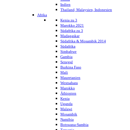
Indien
Thailand, Malaysien, Indonesien
Afrika
Kenia zu 3
Marokko 2021
Südafrika zu 3
Madagaskar
Südafrika & Mosambik 2014
Südafrika
Simbabwe
Gambia
Senegal
Burkina Faso
Mali
Mauretanien
Westsahara
Marokko
Äthiopien
Kenia
Uganda
Malawi
Mosambik
Namibia
Botswana-Sambia
Tansania