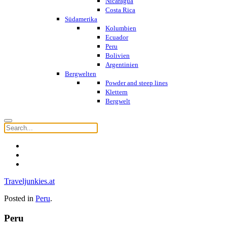
Nicaragua
Costa Rica
Südamerika
Kolumbien
Ecuador
Peru
Bolivien
Argentinien
Bergwelten
Powder and steep lines
Klettern
Bergwelt
Traveljunkies.at
Posted in
Peru
.
Peru