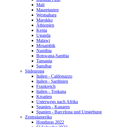
Mali
Mauretanien
Westsahara
Marokko
Äthiopien
Kenia
Uganda
Malawi
Mosambik
Namibia
Botswana-Sambia
Tansania
Sansibar
Südeuropa
Italien - Caldonazzo
Italien - Sardinien
Frankreich
Italien - Toskana
Kroatien
Unterwegs nach Afrika
Spanien - Kanaren
Spanien - Barcelona und Umgebung
Zentralamerika
Honduras 2022