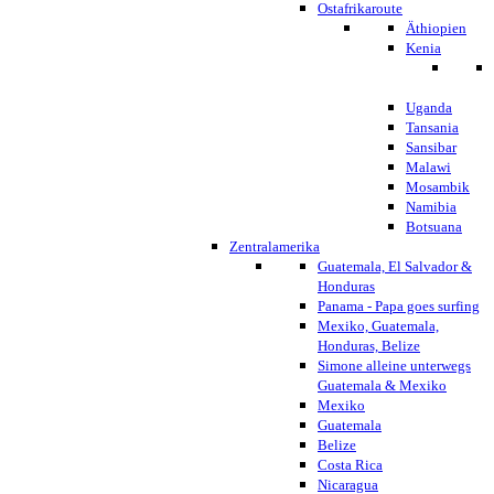
Ostafrikaroute
Äthiopien
Kenia
Uganda
Tansania
Sansibar
Malawi
Mosambik
Namibia
Botsuana
Zentralamerika
Guatemala, El Salvador &
Honduras
Panama - Papa goes surfing
Mexiko, Guatemala,
Honduras, Belize
Simone alleine unterwegs
Guatemala & Mexiko
Mexiko
Guatemala
Belize
Costa Rica
Nicaragua