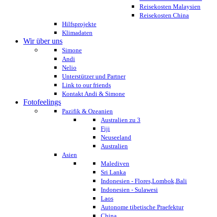
Reisekosten Malaysien
Reisekosten China
Hilfsprojekte
Klimadaten
Wir über uns
Simone
Andi
Nelio
Unterstützer und Partner
Link to our friends
Kontakt Andi & Simone
Fotofeelings
Pazifik & Ozeanien
Australien zu 3
Fiji
Neuseeland
Australien
Asien
Malediven
Sri Lanka
Indonesien - Flores,Lombok,Bali
Indonesien - Sulawesi
Laos
Autonome tibetische Praefektur
China