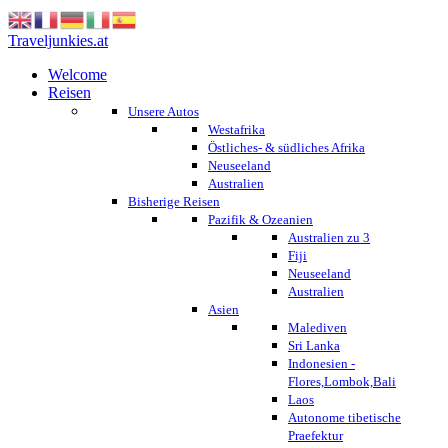
Traveljunkies.at
Welcome
Reisen
Unsere Autos
Westafrika
Östliches- & südliches Afrika
Neuseeland
Australien
Bisherige Reisen
Pazifik & Ozeanien
Australien zu 3
Fiji
Neuseeland
Australien
Asien
Malediven
Sri Lanka
Indonesien -
Flores,Lombok,Bali
Laos
Autonome tibetische
Praefektur