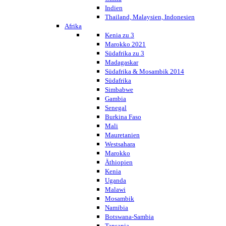
Indien
Thailand, Malaysien, Indonesien
Afrika
Kenia zu 3
Marokko 2021
Südafrika zu 3
Madagaskar
Südafrika & Mosambik 2014
Südafrika
Simbabwe
Gambia
Senegal
Burkina Faso
Mali
Mauretanien
Westsahara
Marokko
Äthiopien
Kenia
Uganda
Malawi
Mosambik
Namibia
Botswana-Sambia
Tansania