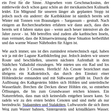
ein Fest für die Sinne. Abgesehen vom Geschmackssinn, der
mittlerweile doch schon ganz schön an der mexikanischen Kulinarik
leidet. Ein Mitgrund für unseren länger als geplanten Stopp ist
jedoch noch ein anderer: die Karibikküste ist nämlich bereits seit
Winter mit Tonnen von Braunalgen – Sargassum – gestraft. Nach
einigem an Recherchearbeiten erfahren wir dann auch, dass dies
bereits seit 4 Jahren status quo – wenn auch heuer intensiver als die
Jahre zuvor - ist. Mit betroffen sind zudem alle karibischen Inseln,
man vermutet, dass die Klimaerwärmung diese Situation herbeiführt
und das warme Wasser Nährboden für Algen ist.
Wie auch immer, uns ist dies zumindest reisetechnisch egal, haben
wir ja mit der Lagune Karibikfeeling pur. Jedoch ändern wir unsere
Route und beschließen, unseren nächsten Aufenthalt in dem
Städtchen Valladolid einzulegen. Wir mieten uns ein Rad und los
geht’s zu den 3 Cenoten. Herrlich! Als Cenote bezeichnet man
übrigens
ein
Kalksteinloch
, das durch den Einsturz einer
Höhlendecke
entstanden und mit
Süßwasser
gefüllt ist.
Durch die
Auflösung des Kalkgesteins bilden sich Höhlen und unterirdische
Wasserläufe. Brechen die Decken dieser Höhlen ein, so entstehen
Öffnungen, die bis zum Grundwasser reichen können. Ein
Naturerlebnis, dass man sich keinesfalls entgehen lassen kann. So
radeln wir zu den ersten beiden Cenoten und sind mehr als nur
beeindruckt.
Stalagmiten und Stalaktiten
, Luftwurzeln die sich ihren
Weg zum Wasser bahnen, Sintergestein und kristallklares Wasser.