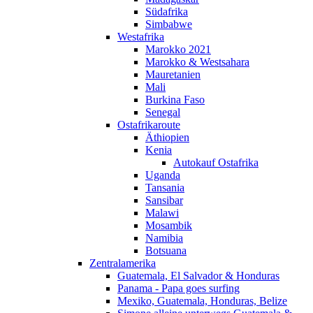
Südafrika
Simbabwe
Westafrika
Marokko 2021
Marokko & Westsahara
Mauretanien
Mali
Burkina Faso
Senegal
Ostafrikaroute
Äthiopien
Kenia
Autokauf Ostafrika
Uganda
Tansania
Sansibar
Malawi
Mosambik
Namibia
Botsuana
Zentralamerika
Guatemala, El Salvador & Honduras
Panama - Papa goes surfing
Mexiko, Guatemala, Honduras, Belize