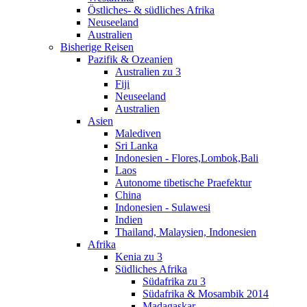
Östliches- & südliches Afrika
Neuseeland
Australien
Bisherige Reisen
Pazifik & Ozeanien
Australien zu 3
Fiji
Neuseeland
Australien
Asien
Malediven
Sri Lanka
Indonesien - Flores,Lombok,Bali
Laos
Autonome tibetische Praefektur
China
Indonesien - Sulawesi
Indien
Thailand, Malaysien, Indonesien
Afrika
Kenia zu 3
Südliches Afrika
Südafrika zu 3
Südafrika & Mosambik 2014
Madagaskar