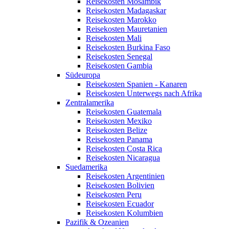
Reisekosten Mosambik
Reisekosten Madagaskar
Reisekosten Marokko
Reisekosten Mauretanien
Reisekosten Mali
Reisekosten Burkina Faso
Reisekosten Senegal
Reisekosten Gambia
Südeuropa
Reisekosten Spanien - Kanaren
Reisekosten Unterwegs nach Afrika
Zentralamerika
Reisekosten Guatemala
Reisekosten Mexiko
Reisekosten Belize
Reisekosten Panama
Reisekosten Costa Rica
Reisekosten Nicaragua
Suedamerika
Reisekosten Argentinien
Reisekosten Bolivien
Reisekosten Peru
Reisekosten Ecuador
Reisekosten Kolumbien
Pazifik & Ozeanien