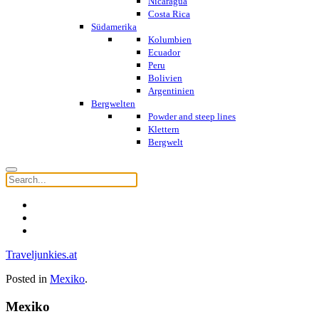
Nicaragua
Costa Rica
Südamerika
Kolumbien
Ecuador
Peru
Bolivien
Argentinien
Bergwelten
Powder and steep lines
Klettern
Bergwelt
Traveljunkies.at
Posted in
Mexiko
.
Mexiko