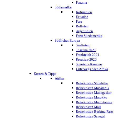
Panama
Südamerika
Kolumbien
Ecuador
Peru
Bolivien
Argentinien
Fazit Suedamerika
Südliches Europa
Sardinien
Toskana 2021
Frankreich 2021
Kroatien-2020
Spanien - Kanaren
Unterwegs nach Afrika
Kosten & Tipps
Afrika
Reisekosten Südafrika
Reisekosten Mosambik
Reisekosten Madagaskar
Reisekosten Marokko
Reisekosten Mauretanien
Reisekosten Mali
Reisekosten Burkina Faso
Reisekosten Senegal