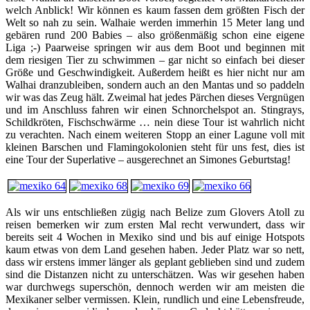
welch Anblick! Wir können es kaum fassen dem größten Fisch der
Welt so nah zu sein. Walhaie werden immerhin 15 Meter lang und
gebären rund 200 Babies – also größenmäßig schon eine eigene
Liga ;-) Paarweise springen wir aus dem Boot und beginnen mit
dem riesigen Tier zu schwimmen – gar nicht so einfach bei dieser
Größe und Geschwindigkeit. Außerdem heißt es hier nicht nur am
Walhai dranzubleiben, sondern auch an den Mantas und so paddeln
wir was das Zeug hält. Zweimal hat jedes Pärchen dieses Vergnügen
und im Anschluss fahren wir einen Schnorchelspot an. Stingrays,
Schildkröten, Fischschwärme … nein diese Tour ist wahrlich nicht
zu verachten. Nach einem weiteren Stopp an einer Lagune voll mit
kleinen Barschen und Flamingokolonien steht für uns fest, dies ist
eine Tour der Superlative – ausgerechnet an Simones Geburtstag!
Als wir uns entschließen zügig nach Belize zum Glovers Atoll zu
reisen bemerken wir zum ersten Mal recht verwundert, dass wir
bereits seit 4 Wochen in Mexiko sind und bis auf einige Hotspots
kaum etwas von dem Land gesehen haben. Jeder Platz war so nett,
dass wir erstens immer länger als geplant geblieben sind und zudem
sind die Distanzen nicht zu unterschätzen. Was wir gesehen haben
war durchwegs superschön, dennoch werden wir am meisten die
Mexikaner selber vermissen. Klein, rundlich und eine Lebensfreude,