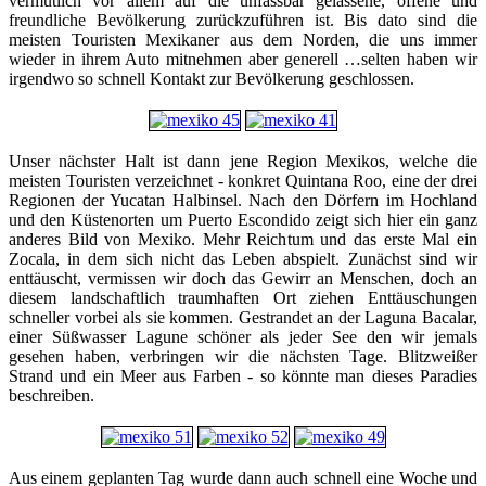
vermutlich vor allem auf die unfassbar gelassene, offene und
freundliche Bevölkerung zurückzuführen ist. Bis dato sind die
meisten Touristen Mexikaner aus dem Norden, die uns immer
wieder in ihrem Auto mitnehmen aber generell …selten haben wir
irgendwo so schnell Kontakt zur Bevölkerung geschlossen.
Unser nächster Halt ist dann jene Region Mexikos, welche die
meisten Touristen verzeichnet - konkret Quintana Roo, eine der drei
Regionen der Yucatan Halbinsel. Nach den Dörfern im Hochland
und den Küstenorten um Puerto Escondido zeigt sich hier ein ganz
anderes Bild von Mexiko. Mehr Reichtum und das erste Mal ein
Zocala, in dem sich nicht das Leben abspielt. Zunächst sind wir
enttäuscht, vermissen wir doch das Gewirr an Menschen, doch an
diesem landschaftlich traumhaften Ort ziehen Enttäuschungen
schneller vorbei als sie kommen. Gestrandet an der Laguna Bacalar,
einer Süßwasser Lagune schöner als jeder See den wir jemals
gesehen haben, verbringen wir die nächsten Tage. Blitzweißer
Strand und ein Meer aus Farben - so könnte man dieses Paradies
beschreiben.
Aus einem geplanten Tag wurde dann auch schnell eine Woche und