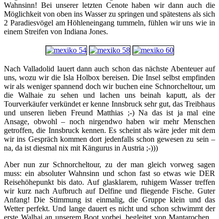
Wahnsinn! Bei unserer letzten Cenote haben wir dann auch die
Möglichkeit von oben ins Wasser zu springen und spätestens als sich
2 Paradiesvögel am Höhleneingang tummeln, fühlen wir uns wie in
einem Streifen von Indiana Jones.
Nach Valladolid lauert dann auch schon das nächste Abenteuer auf
uns, wozu wir die Isla Holbox bereisen. Die Insel selbst empfinden
wir als weniger spannend doch wir buchen eine Schnorcheltour, um
die Walhaie zu sehen und lachen uns beinah kaputt, als der
Tourverkäufer verkündet er kenne Innsbruck sehr gut, das Treibhaus
und unseren lieben Freund Matthias ;-) Na das ist ja mal eine
Ansage, obwohl – noch nirgendwo haben wir mehr Menschen
getroffen, die Innsbruck kennen. Es scheint als wäre jeder mit dem
wir ins Gespräch kommen dort jedenfalls schon gewesen zu sein –
na, da ist diesmal nix mit Kängurus in Austria ;-)))
Aber nun zur Schnorcheltour, zu der man gleich vorweg sagen
muss: ein absoluter Wahnsinn und schon fast so etwas wie DER
Reisehöhepunkt bis dato. Auf glasklarem, ruhigem Wasser treffen
wir kurz nach Aufbruch auf Delfine und fliegende Fische. Guter
Anfang! Die Stimmung ist einmalig, die Gruppe klein und das
Wetter perfekt. Und lange dauert es nicht und schon schwimmt der
erste Walhai an unserem Boot vorbei, begleitet von Mantarochen...