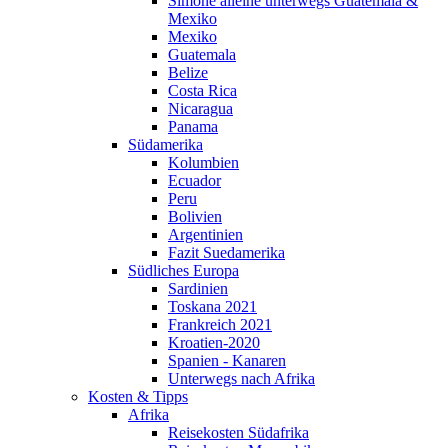
Simone alleine unterwegs Guatemala &
Mexiko
Mexiko
Guatemala
Belize
Costa Rica
Nicaragua
Panama
Südamerika
Kolumbien
Ecuador
Peru
Bolivien
Argentinien
Fazit Suedamerika
Südliches Europa
Sardinien
Toskana 2021
Frankreich 2021
Kroatien-2020
Spanien - Kanaren
Unterwegs nach Afrika
Kosten & Tipps
Afrika
Reisekosten Südafrika