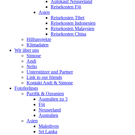
Autokauf Neuseeland
Reisekosten Fiji
Asien
Reisekosten Tibet
Reisekosten Indonesien
Reisekosten Malaysien
Reisekosten China
Hilfsprojekte
Klimadaten
Wir über uns
Simone
Andi
Nelio
Unterstützer und Partner
Link to our friends
Kontakt Andi & Simone
Fotofeelings
Pazifik & Ozeanien
Australien zu 3
Fiji
Neuseeland
Australien
Asien
Malediven
Sri Lanka