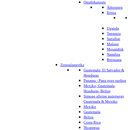
Ostafrikaroute
Äthiopien
Kenia
Uganda
Tansania
Sansibar
Malawi
Mosambik
Namibia
Botsuana
Zentralamerika
Guatemala, El Salvador &
Honduras
Panama - Papa goes surfing
Mexiko, Guatemala,
Honduras, Belize
Simone alleine unterwegs
Guatemala & Mexiko
Mexiko
Guatemala
Belize
Costa Rica
Nicaragua