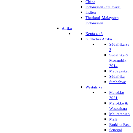
China
Indonesien - Sulawesi
Indien
Thailand, Malaysien,
Indonesien
Afrika
Kenia zu 3
Südliches Afrika
Südafrika zu
3
Südafrika &
Mosambik
2014
Madagaskar
Südafrika
Simbabwe
Westafrika
Marokko
2021
Marokko &
Westsahara
Mauretanien
Mali
Burkina Faso
Senegal