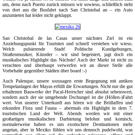
um, denn nach Puerto zurück müssen wir sowieso, schließlich steht
von dort aus die Busfahrt nach San Christobal an – ein Auto
anzumieten hat leider nicht geklappt.
San Christobal de las Casas unser nächstes Ziel ist ein
Anziehungspunkt für Touristen und schnell verstehen wir wieso.
Welch pulsierende Stadt! Politische Kundgebungen,
Straßenmusiker, Künstler – wir sind begeistert, jagt doch ein
musikalisches Highlight das Nächste! Auch der Markt ist nicht zu
verachten und überhaupt verwerfen wir an dieser Stelle alle
Vorbehalte gegenüber Städten über board
:-)
Auch Palenque, unsere sozusagen erste Begegnung mit antiken
Tempelanlagen der Mayas erfüllt die Erwartungen. Nicht nur die gut
erhaltenen Bauwerke der Pacal-Herrscher sind absolut sehenswert,
sondern auch der sie umgebende Dschungel ist die (Höllen-)Fahrt
wert. Von unserer Unterkunft aus hören wir die Brüllaffen und
erkunden Flora und Fauna – abermals ein Highlight in dem 7.
touristischen Land der Welt. Abends werden wir mit einer
großartigen musikalischen Darbietung belohnt und komisch,
normalerweise haben es uns exotischere Destinationen mehr
angetan, aber in Mexiko fühlen wir uns dennoch pudelwohl, was