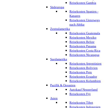
Reisekosten Gambia
Südeuropa
Reisekosten Spanien -
Kanaren
Reisekosten Unterwegs
nach Afrika
Zentralamerika
Reisekosten Guatemala
Reisekosten Mexiko
Reisekosten Belize
Reisekosten Panama
Reisekosten Costa Rica
Reisekosten Nicaragua
Suedamerika
Reisekosten Argentinien
Reisekosten Bolivien
Reisekosten Peru
Reisekosten Ecuador
Reisekosten Kolumbien
Pazifik & Ozeanien
Autokauf Neuseeland
Reisekosten Fiji
Asien
Reisekosten Tibet
Reisekosten Indonesien