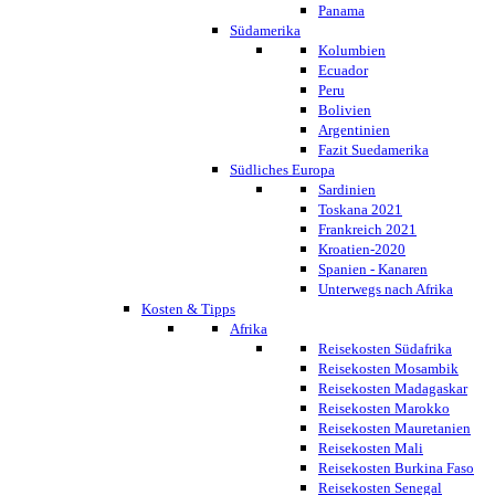
Panama
Südamerika
Kolumbien
Ecuador
Peru
Bolivien
Argentinien
Fazit Suedamerika
Südliches Europa
Sardinien
Toskana 2021
Frankreich 2021
Kroatien-2020
Spanien - Kanaren
Unterwegs nach Afrika
Kosten & Tipps
Afrika
Reisekosten Südafrika
Reisekosten Mosambik
Reisekosten Madagaskar
Reisekosten Marokko
Reisekosten Mauretanien
Reisekosten Mali
Reisekosten Burkina Faso
Reisekosten Senegal