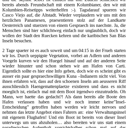
bereits abends Freundschaft mit einem Kolumbianer, den wir mit
Kolumbien-Reisetipps weiterhelfen :-). Tagsdarauf spueren wir
Casco Viejo auf, die Altstadt. Wieder verplaudern wir uns mit den
herzlichen Panamesen, praesentieren stolz auf der Landkarte
Oesterreich und stuerzen von einem Gespraech ins naechste. Ja, die
Menschen sind hier schlichtweg einfach nur unglaublich, doch wir
wollen der Stadt den Ruecken kehren und die karibischen San Blas
Inseln besuchen.
2 Tage spaeter ist es auch soweit und um 04:15 in der Frueh starten
wir los. Durch ueppigste Vegetation, vorbei an Adlern und anderen
Voegeln kurven wir den Huegel hinauf und auf der anderen Seite
wieder hinunter und schon stehen wir am Hafen von Carti.
Eigentlich sollte es hier eine Info geben, doch wie es scheint gibt es
ausser ein paar gespraechswilligen Kuna –Indianern nicht viel. Von
ihnen erfahren wir, dass auf den schoenen Inseln am aeusseren Riff
ausschliesslich Haengemattenplaetze existieren und dass es nicht
moeglich ist, einfach mal mit dem Boot irgendwo einzutrudeln. Oh
Mann, wer haette das gedacht?! Als dann bereits alle Boote den
Hafen verlassen haben und wir noch immer keine”Insel-
Entscheidung” getroffen haben werden wir leicht nervoes und
nehmen das letzte Angebot eines Fahrers an: eine Verwaltungsinsel
mit eigenem Flughafen! Und ein Boot ist bereits von dieser Insel
unterwegs um uns abzuholen… also bereiten wir uns statt einem
paradiesischen Aufenthalt vorsichtshalber schon mal auf das