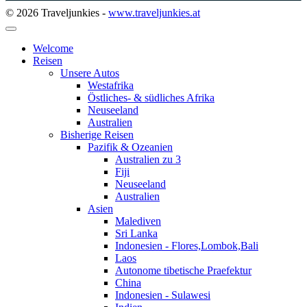
© 2026 Traveljunkies -
www.traveljunkies.at
Welcome
Reisen
Unsere Autos
Westafrika
Östliches- & südliches Afrika
Neuseeland
Australien
Bisherige Reisen
Pazifik & Ozeanien
Australien zu 3
Fiji
Neuseeland
Australien
Asien
Malediven
Sri Lanka
Indonesien - Flores,Lombok,Bali
Laos
Autonome tibetische Praefektur
China
Indonesien - Sulawesi