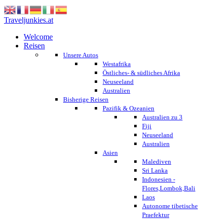
Traveljunkies.at
Welcome
Reisen
Unsere Autos
Westafrika
Östliches- & südliches Afrika
Neuseeland
Australien
Bisherige Reisen
Pazifik & Ozeanien
Australien zu 3
Fiji
Neuseeland
Australien
Asien
Malediven
Sri Lanka
Indonesien -
Flores,Lombok,Bali
Laos
Autonome tibetische
Praefektur