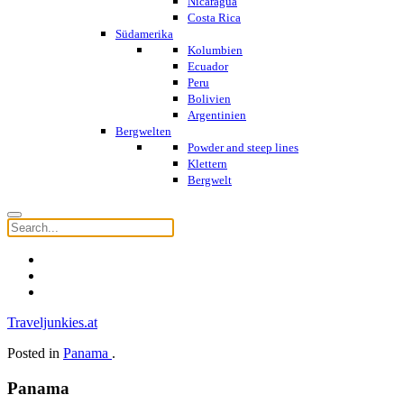
Nicaragua
Costa Rica
Südamerika
Kolumbien
Ecuador
Peru
Bolivien
Argentinien
Bergwelten
Powder and steep lines
Klettern
Bergwelt
Traveljunkies.at
Posted in
Panama
.
Panama