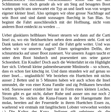
Schlimmste vor, doch gerade als wir am Steg auf besagetes Boot
warten spricht uns unerwartet ein Typ an und faselt was von wegen
eigener kleiner Insel. Also springen wir ohne grosse Nachfrage auf
sein Boot und sind damit sozusagen fluechtig in San Blas. So
beginnt die Fahrt ausschliesslich mit der Hoffnung, nicht vom
anderen Boot entdeckt zu werden …
Ueber glasklares hellblaues Wasser steuern wir dann auf die Carti
Insel zu, wo ein Stelzhuettchen neben dem anderen steht. Gott sei
Dank tanken wir dort nur auf und die Fahrt geht weiter. Und was
sehen wir vor unseren Augen? Einen springenden Delfin, der
schnurstracks auf unser Boot zusteuert. Vor unseren Augen taucht er
unter dem Boot hindurch und praesentiert uns seine ganze
Schoenheit. Ein Knaller! Doch auch die Weiterfahrt ist ein Highlight
fuer sich. Ueberall kleine palmenbesaeumte Miniinseln – so schoen,
dass es schon fast kitschig ist. Und dann stranden wir auf genau so
einer Insel… unglaublich! Wir beziehen ein Huettchen mit nichts
ausser 2 Betten und in 5 Minuten haben wir auch schon die Insel
umrundet, die von einer Kuna Familie und zig Pelikanen bewohnt
wird. Suesswasser existiert hier nur in Form eines kleinen Loches,
Strom gibt es gar nicht, dafuer Ruhe und ausser uns nur noch 2
Touristen. So sticken die Kuna-Frauen in der Haengematte ihre
molas, bereiten auf der Feuerstelle in ihrem Huettchen Essen zu,
waehrend wir erstmals mit fangfrischem Lobster verwoehnt werden
:-) Die Kultur der Kuna –Indianer gilt uebrigens als die