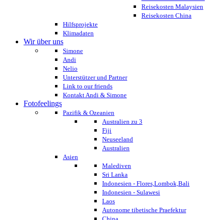
Reisekosten Malaysien
Reisekosten China
Hilfsprojekte
Klimadaten
Wir über uns
Simone
Andi
Nelio
Unterstützer und Partner
Link to our friends
Kontakt Andi & Simone
Fotofeelings
Pazifik & Ozeanien
Australien zu 3
Fiji
Neuseeland
Australien
Asien
Malediven
Sri Lanka
Indonesien - Flores,Lombok,Bali
Indonesien - Sulawesi
Laos
Autonome tibetische Praefektur
China