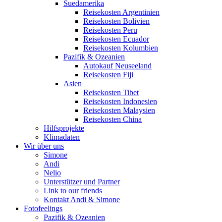
Suedamerika
Reisekosten Argentinien
Reisekosten Bolivien
Reisekosten Peru
Reisekosten Ecuador
Reisekosten Kolumbien
Pazifik & Ozeanien
Autokauf Neuseeland
Reisekosten Fiji
Asien
Reisekosten Tibet
Reisekosten Indonesien
Reisekosten Malaysien
Reisekosten China
Hilfsprojekte
Klimadaten
Wir über uns
Simone
Andi
Nelio
Unterstützer und Partner
Link to our friends
Kontakt Andi & Simone
Fotofeelings
Pazifik & Ozeanien