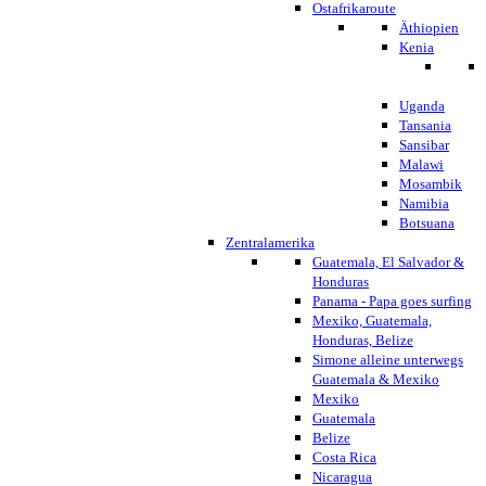
Ostafrikaroute
Äthiopien
Kenia
Uganda
Tansania
Sansibar
Malawi
Mosambik
Namibia
Botsuana
Zentralamerika
Guatemala, El Salvador &
Honduras
Panama - Papa goes surfing
Mexiko, Guatemala,
Honduras, Belize
Simone alleine unterwegs
Guatemala & Mexiko
Mexiko
Guatemala
Belize
Costa Rica
Nicaragua