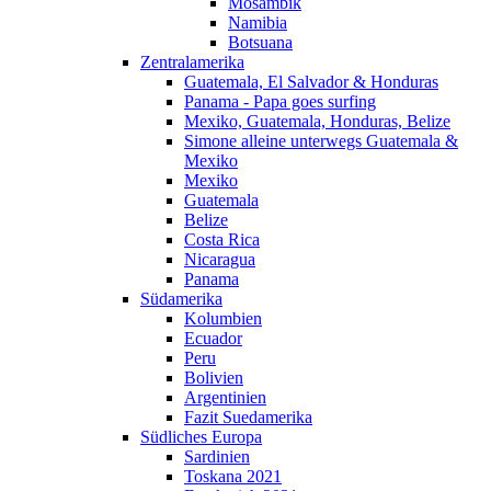
Mosambik
Namibia
Botsuana
Zentralamerika
Guatemala, El Salvador & Honduras
Panama - Papa goes surfing
Mexiko, Guatemala, Honduras, Belize
Simone alleine unterwegs Guatemala &
Mexiko
Mexiko
Guatemala
Belize
Costa Rica
Nicaragua
Panama
Südamerika
Kolumbien
Ecuador
Peru
Bolivien
Argentinien
Fazit Suedamerika
Südliches Europa
Sardinien
Toskana 2021