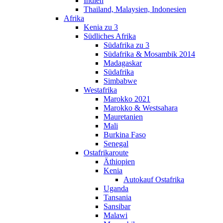
Indien
Thailand, Malaysien, Indonesien
Afrika
Kenia zu 3
Südliches Afrika
Südafrika zu 3
Südafrika & Mosambik 2014
Madagaskar
Südafrika
Simbabwe
Westafrika
Marokko 2021
Marokko & Westsahara
Mauretanien
Mali
Burkina Faso
Senegal
Ostafrikaroute
Äthiopien
Kenia
Autokauf Ostafrika
Uganda
Tansania
Sansibar
Malawi