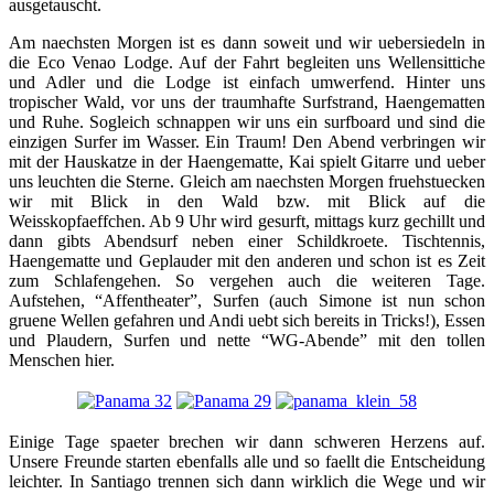
ausgetauscht.
Am naechsten Morgen ist es dann soweit und wir uebersiedeln in
die Eco Venao Lodge. Auf der Fahrt begleiten uns Wellensittiche
und Adler und die Lodge ist einfach umwerfend. Hinter uns
tropischer Wald, vor uns der traumhafte Surfstrand, Haengematten
und Ruhe. Sogleich schnappen wir uns ein surfboard und sind die
einzigen Surfer im Wasser. Ein Traum! Den Abend verbringen wir
mit der Hauskatze in der Haengematte, Kai spielt Gitarre und ueber
uns leuchten die Sterne. Gleich am naechsten Morgen fruehstuecken
wir mit Blick in den Wald bzw. mit Blick auf die
Weisskopfaeffchen. Ab 9 Uhr wird gesurft, mittags kurz gechillt und
dann gibts Abendsurf neben einer Schildkroete. Tischtennis,
Haengematte und Geplauder mit den anderen und schon ist es Zeit
zum Schlafengehen. So vergehen auch die weiteren Tage.
Aufstehen, “Affentheater”, Surfen (auch Simone ist nun schon
gruene Wellen gefahren und Andi uebt sich bereits in Tricks!), Essen
und Plaudern, Surfen und nette “WG-Abende” mit den tollen
Menschen hier.
Einige Tage spaeter brechen wir dann schweren Herzens auf.
Unsere Freunde starten ebenfalls alle und so faellt die Entscheidung
leichter. In Santiago trennen sich dann wirklich die Wege und wir