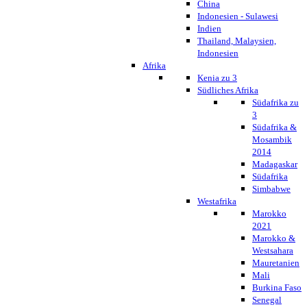
China
Indonesien - Sulawesi
Indien
Thailand, Malaysien,
Indonesien
Afrika
Kenia zu 3
Südliches Afrika
Südafrika zu
3
Südafrika &
Mosambik
2014
Madagaskar
Südafrika
Simbabwe
Westafrika
Marokko
2021
Marokko &
Westsahara
Mauretanien
Mali
Burkina Faso
Senegal