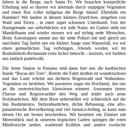
fahren in die Berge, nach Santa Fe. Wir brauchen koerperliche
Erholung und so duesen wir abermals durch ueppigste Vegetation
und einen Bus voller indigenas die Berge hinauf. Ebenfalls ein
Hammer! Wir landen in diesem kleinen Doerfchen, umgeben von
Wald und Tieren , in einer super schoenen Unterkunft. Von der
Haengematte aus ueberblicken wir tolle Natur, im Garten steht ein
Mandelbaum und wieder stossen wir auf richtig nette Menschen.
Beim Autostoppen nimmt uns die nette Polizei mit und gleich am
naechsten Tag fuehrt uns ein kleiner Junge zum Wasserfall, wo wir
einen gemuetlichen Tag verbringen. Abends werden wir im
Busbahnhofs-Restaurant extra lecker bekocht – kurzum, wir fuehlen
uns einfach pudelwohl.
Die letzte Station in Panama sind dann fuer uns die karibischen
Inseln “Bocas del Toro”. Bereits die Fahrt dorthin ist wunderschoen
und das Land scheint aus dichtem Regenwald und Wahnsinns-
Vegetation zu bestehen. Wir passieren sogar ein Hochland, das uns
an die oesterreichischen Almwiesen erinnert. Ansonsten zieren
Fluesse und Regenwaelder den Weg und leider auch arme
Holzhuettchen. Mit dem Boot ueberstellen wir schliesslich auf die
Isla Bastimientos. Stelzenhuettchen, dichte Bebauung, eine afro-
panamesische Bevoelkerung und viel Jamaica-feeling, so kann man
diesen Ort am besten beschreiben. Wir beziehen ein Zimmer mit
Meeresblick und in unserem tropischen Garten springen die roten
Minifroesche umher, waehrend Kolibris und andere exotische