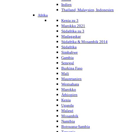
Indien
Thailand, Malaysien, Indonesien
Afrika
Kenia zu 3
Marokko 2021
Südafrika zu 3
Madagaskar
Südafrika & Mosambik 2014
Südafrika
Simbabwe
Gambia
Senegal
Burkina Faso
Mali
Mauretanien
Westsahara
Marokko
Äthiopien
Kenia
Uganda
Malawi
Mosambik
Namibia
Botswana-Sambia
Tansania