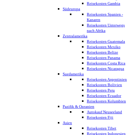
Reisekosten Gambia
Südeuropa
Reisekosten Spanien -
Kanaren
Reisekosten Unterwegs
nach Afrika
Zentralamerika
Reisekosten Guatemala
Reisekosten Mexiko
Reisekosten Belize
Reisekosten Panama
Reisekosten Costa Rica
Reisekosten Nicaragua
Suedamerika
Reisekosten Argentinien
Reisekosten Bolivien
Reisekosten Peru
Reisekosten Ecuador
Reisekosten Kolumbien
Pazifik & Ozeanien
Autokauf Neuseeland
Reisekosten Fiji
Asien
Reisekosten Tibet
Reisekosten Indonesien