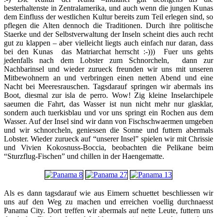
besterhaltenste in Zentralamerika, und auch wenn die jungen Kunas
dem Einfluss der westlichen Kultur bereits zum Teil erlegen sind, so
pflegen die Alten dennoch die Traditionen. Durch ihre politische
Staerke und der Selbstverwaltung der Inseln scheint dies auch recht
gut zu klappen – aber vielleicht liegts auch einfach nur daran, dass
bei den Kunas das Matriarchat herrscht :-))) Fuer uns gehts
jedenfalls nach dem Lobster zum Schnorcheln, dann zur
Nachbarinsel und wieder zurueck freunden wir uns mit unseren
Mitbewohnern an und verbringen einen netten Abend und eine
Nacht bei Meeresrauschen. Tagsdarauf springen wir abermals ins
Boot, diesmal zur isla de perro. Wow! Zig kleine Inselarchipele
saeumen die Fahrt, das Wasser ist nun nicht mehr nur glasklar,
sondern auch tuerkisblau und vor uns springt ein Rochen aus dem
Wasser. Auf der Insel sind wir dann von Fischschwaermen umgeben
und wir schnorcheln, geniessen die Sonne und futtern abermals
Lobster. Wieder zurueck auf “unserer Insel” spielen wir mit Chrissie
und Vivien Kokosnuss-Boccia, beobachten die Pelikane beim
“Sturzflug-Fischen” und chillen in der Haengematte.
Als es dann tagsdarauf wie aus Eimern schuettet beschliessen wir
uns auf den Weg zu machen und erreichen voellig durchnaesst
Panama City. Dort treffen wir abermals auf nette Leute, futtern uns