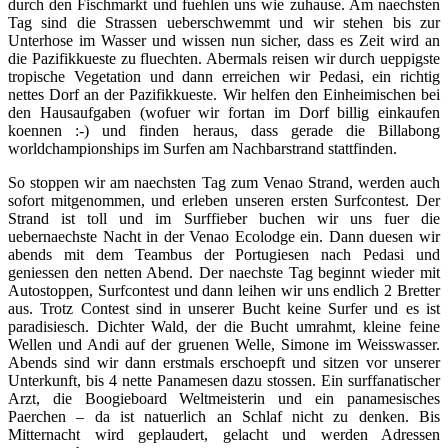
durch den Fischmarkt und fuehlen uns wie zuhause. Am naechsten
Tag sind die Strassen ueberschwemmt und wir stehen bis zur
Unterhose im Wasser und wissen nun sicher, dass es Zeit wird an
die Pazifikkueste zu fluechten. Abermals reisen wir durch ueppigste
tropische Vegetation und dann erreichen wir Pedasi, ein richtig
nettes Dorf an der Pazifikkueste. Wir helfen den Einheimischen bei
den Hausaufgaben (wofuer wir fortan im Dorf billig einkaufen
koennen :-) und finden heraus, dass gerade die Billabong
worldchampionships im Surfen am Nachbarstrand stattfinden.
So stoppen wir am naechsten Tag zum Venao Strand, werden auch
sofort mitgenommen, und erleben unseren ersten Surfcontest. Der
Strand ist toll und im Surffieber buchen wir uns fuer die
uebernaechste Nacht in der Venao Ecolodge ein. Dann duesen wir
abends mit dem Teambus der Portugiesen nach Pedasi und
geniessen den netten Abend. Der naechste Tag beginnt wieder mit
Autostoppen, Surfcontest und dann leihen wir uns endlich 2 Bretter
aus. Trotz Contest sind in unserer Bucht keine Surfer und es ist
paradisiesch. Dichter Wald, der die Bucht umrahmt, kleine feine
Wellen und Andi auf der gruenen Welle, Simone im Weisswasser.
Abends sind wir dann erstmals erschoepft und sitzen vor unserer
Unterkunft, bis 4 nette Panamesen dazu stossen. Ein surffanatischer
Arzt, die Boogieboard Weltmeisterin und ein panamesisches
Paerchen – da ist natuerlich an Schlaf nicht zu denken. Bis
Mitternacht wird geplaudert, gelacht und werden Adressen