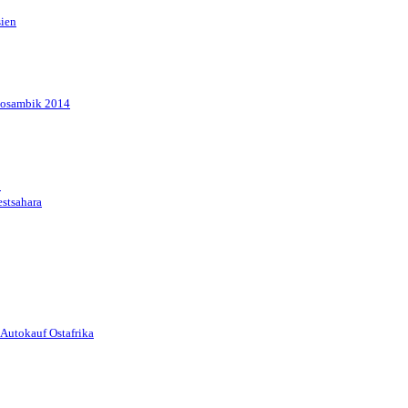
sien
Mosambik 2014
1
stsahara
Autokauf Ostafrika