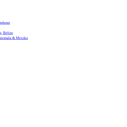
nduras
, Belize
uatemala & Mexiko