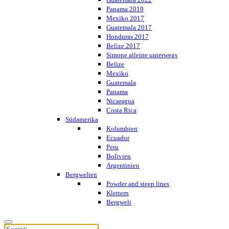
Panama 2019
Mexiko 2017
Guatemala 2017
Honduras 2017
Belize 2017
Simone alleine unterwegs
Belize
Mexiko
Guatemala
Panama
Nicaragua
Costa Rica
Südamerika
Kolumbien
Ecuador
Peru
Bolivien
Argentinien
Bergwelten
Powder and steep lines
Klettern
Bergwelt