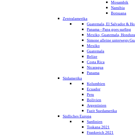
Mosambik
Namibia
Botsuana
Zentralamerika
Guatemala, El Salvador & Ho
Panama - Papa goes surfing
Mexiko, Guatemala, Honduras
Simone alleine unterwegs G
Mexiko
Guatemala
Belize
Costa Rica
Nicaragua
Panama
Südamerika
Kolumbien
Ecuador
Peru
Bolivien
Argentinien
Fazit Suedamerika
Südliches Europa
Sardinien
Toskana 2021
Frankreich 2021