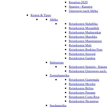
Kroatien-2020
Spanien - Kanaren
Unterwegs nach Afrika
Kosten & Tipps
Afrika
Reisekosten Südafrika
Reisekosten Mosambik
Reisekosten Madagaskar
Reisekosten Marokko
Reisekosten Mauretanien
Reisekosten Mali
Reisekosten Burkina Faso
Reisekosten Senegal
Reisekosten Gambia
Südeuropa
Reisekosten Spanien - Kanar
Reisekosten Unterwegs nach 
Zentralamerika
Reisekosten Guatemala
Reisekosten Mexiko
Reisekosten Belize
Reisekosten Panama
Reisekosten Costa Rica
Reisekosten Nicaragua
Suedamerika