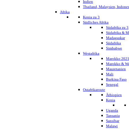
Indien
Thailand, Malaysien, Indone
Afrika
Kenia zu 3
Südliches Afrika
Südafrika zu 3
Südafrika & 
Madagaskar
Südafrika
Simbabwe
Westafrika
Marokko 202
Marokko & We
Mauretanien
Mali
Burkina Faso
Senegal
Ostafrikaroute
Äthiopien
Kenia
Uganda
Tansania
Sansibar
Malawi