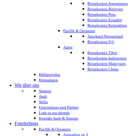
Reisekosten Argentinien
Reisekosten Bolivien
Reisekosten Peru
Reisekosten Ecuador
Reisekosten Kolumbien
Pazifik & Ozeanien
Autokauf Neuseeland
Reisekosten Fiji
Asien
Reisekosten Tibet
Reisekosten Indonesien
Reisekosten Malaysien
Reisekosten China
Hilfsprojekte
Klimadaten
Wir über uns
Simone
Andi
Nelio
Unterstützer und Partner
Link to our friends
Kontakt Andi & Simone
Fotofeelings
Pazifik & Ozeanien
Australien zu 3