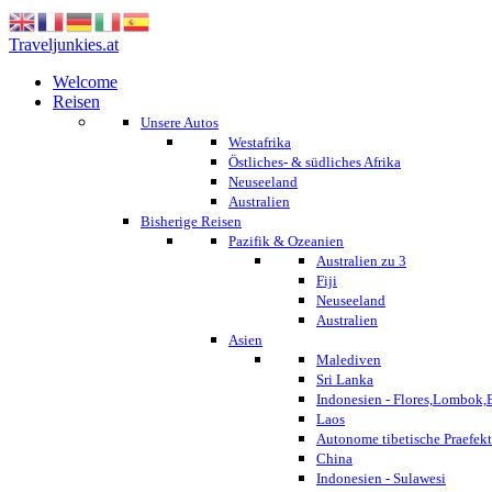
Traveljunkies.at
Welcome
Reisen
Unsere Autos
Westafrika
Östliches- & südliches Afrika
Neuseeland
Australien
Bisherige Reisen
Pazifik & Ozeanien
Australien zu 3
Fiji
Neuseeland
Australien
Asien
Malediven
Sri Lanka
Indonesien - Flores,Lombok,
Laos
Autonome tibetische Praefekt
China
Indonesien - Sulawesi