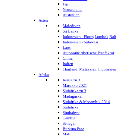
Fiji
Neuseeland
Australien
Asien
Malediven
Sri Lanka
Indonesien - Flores,Lombok,Bali
Indonesien - Sulawesi
Laos
Autonome tibetische Praefektur
China
Indien
Thailand, Malaysien, Indonesien
Afrika
Kenia zu 3
Marokko 2021
Südafrika zu 3
Madagaskar
Südafrika & Mosambik 2014
Südafrika
Simbabwe
Gambia
Senegal
Burkina Faso
Mali