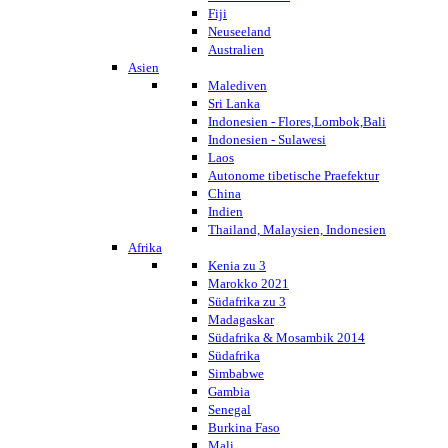
Fiji
Neuseeland
Australien
Asien
Malediven
Sri Lanka
Indonesien - Flores,Lombok,Bali
Indonesien - Sulawesi
Laos
Autonome tibetische Praefektur
China
Indien
Thailand, Malaysien, Indonesien
Afrika
Kenia zu 3
Marokko 2021
Südafrika zu 3
Madagaskar
Südafrika & Mosambik 2014
Südafrika
Simbabwe
Gambia
Senegal
Burkina Faso
Mali