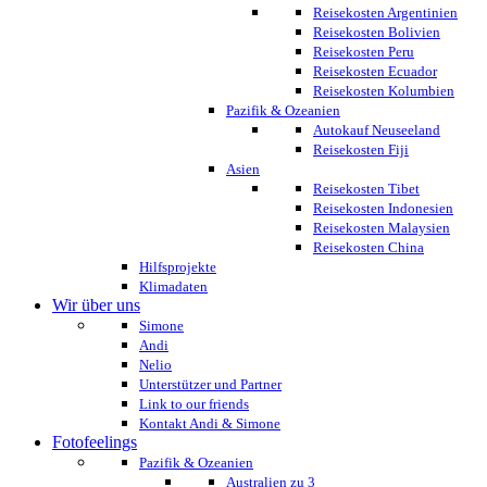
Reisekosten Argentinien
Reisekosten Bolivien
Reisekosten Peru
Reisekosten Ecuador
Reisekosten Kolumbien
Pazifik & Ozeanien
Autokauf Neuseeland
Reisekosten Fiji
Asien
Reisekosten Tibet
Reisekosten Indonesien
Reisekosten Malaysien
Reisekosten China
Hilfsprojekte
Klimadaten
Wir über uns
Simone
Andi
Nelio
Unterstützer und Partner
Link to our friends
Kontakt Andi & Simone
Fotofeelings
Pazifik & Ozeanien
Australien zu 3