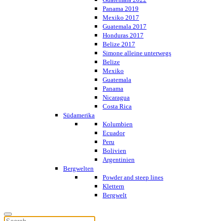
Panama 2019
Mexiko 2017
Guatemala 2017
Honduras 2017
Belize 2017
Simone alleine unterwegs
Belize
Mexiko
Guatemala
Panama
Nicaragua
Costa Rica
Südamerika
Kolumbien
Ecuador
Peru
Bolivien
Argentinien
Bergwelten
Powder and steep lines
Klettern
Bergwelt