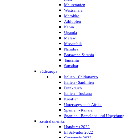
Mauretanien
Westsahara
Marokko
Äthiopien
Kenia
Uganda
Malawi
Mosambik
Namibia
Botswana-Sambia
Tansania
Sansibar
Südeuropa
Italien - Caldonazzo
Italien - Sardinien
Frankreich
Italien - Toskana
Kroatien
Unterwegs nach Afrika
Spanien - Kanaren
Spanien - Barcelona und Umgebung
Zentralamerika
Honduras 2022
El Salvador 2022
Guatemala 2022