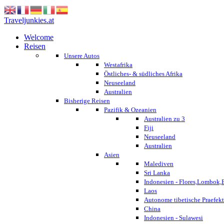
Traveljunkies.at
Welcome
Reisen
Unsere Autos
Westafrika
Östliches- & südliches Afrika
Neuseeland
Australien
Bisherige Reisen
Pazifik & Ozeanien
Australien zu 3
Fiji
Neuseeland
Australien
Asien
Malediven
Sri Lanka
Indonesien - Flores,Lombok,
Laos
Autonome tibetische Praefekt
China
Indonesien - Sulawesi