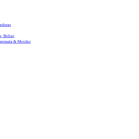
nduras
, Belize
uatemala & Mexiko