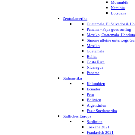
Mosambik
Namibia
Botsuana
Zentralamerika
Guatemala, El Salvador & Ho
Panama - Papa goes surfing
Mexiko, Guatemala, Honduras
Simone alleine unterwegs G
Mexiko
Guatemala
Belize
Costa Rica
Nicaragua
Panama
Südamerika
Kolumbien
Ecuador
Peru
Bolivien
Argentinien
Fazit Suedamerika
Südliches Europa
Sardinien
Toskana 2021
Frankreich 2021