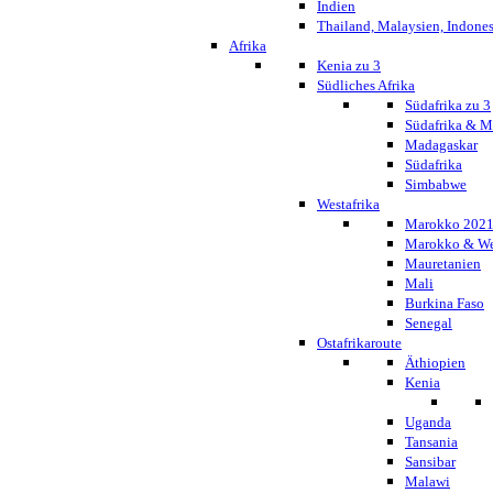
Indien
Thailand, Malaysien, Indone
Afrika
Kenia zu 3
Südliches Afrika
Südafrika zu 3
Südafrika & 
Madagaskar
Südafrika
Simbabwe
Westafrika
Marokko 202
Marokko & We
Mauretanien
Mali
Burkina Faso
Senegal
Ostafrikaroute
Äthiopien
Kenia
Uganda
Tansania
Sansibar
Malawi