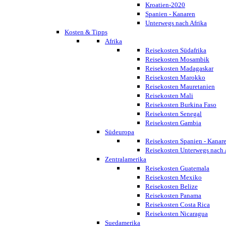
Kroatien-2020
Spanien - Kanaren
Unterwegs nach Afrika
Kosten & Tipps
Afrika
Reisekosten Südafrika
Reisekosten Mosambik
Reisekosten Madagaskar
Reisekosten Marokko
Reisekosten Mauretanien
Reisekosten Mali
Reisekosten Burkina Faso
Reisekosten Senegal
Reisekosten Gambia
Südeuropa
Reisekosten Spanien - Kanar
Reisekosten Unterwegs nach 
Zentralamerika
Reisekosten Guatemala
Reisekosten Mexiko
Reisekosten Belize
Reisekosten Panama
Reisekosten Costa Rica
Reisekosten Nicaragua
Suedamerika