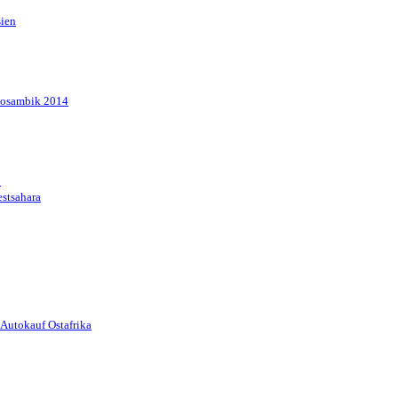
sien
Mosambik 2014
1
stsahara
Autokauf Ostafrika